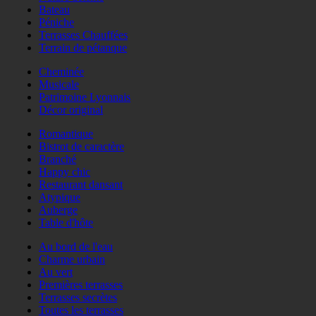
Bateau
Péniche
Terrasses Chauffées
Terrain de pétanque
Cheminée
Musicale
Patrimoine Lyonnais
Décor original
Romantique
Bistrot de caractère
Branché
Happy chic
Restaurant dansant
Atypique
Auberge
Table d'hôte
Au bord de l'eau
Charme urbain
Au vert
Premières terrasses
Terrasses secrètes
Toutes les terrasses