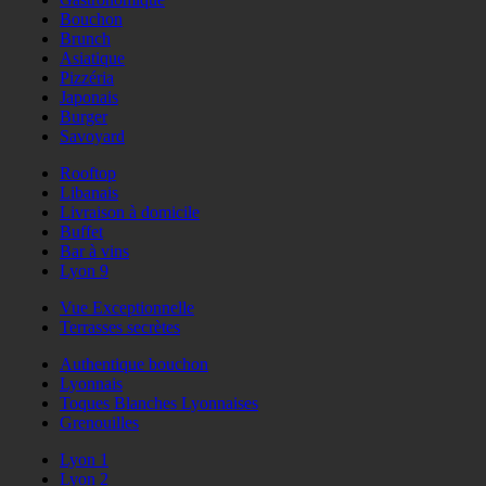
Bouchon
Brunch
Asiatique
Pizzéria
Japonais
Burger
Savoyard
Rooftop
Libanais
Livraison à domicile
Buffet
Bar à vins
Lyon 9
Vue Exceptionnelle
Terrasses secrètes
Authentique bouchon
Lyonnais
Toques Blanches Lyonnaises
Grenouilles
Lyon 1
Lyon 2