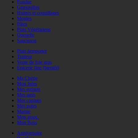
Fondue
Grenouilles
Huitres et coquillages
Moules
Pâtes
Plats Végétariens
Quenelle
Saucisson
Plats àemporter
Traiteur
Vente de foie gras
Epicerie fine (bientôt)
Ma Chérie
Mon Jules
Mes enfants
Mes amis
Mes copines
Mes potes
Mamie
Mon assoc.
Mon Boss
Anniversaire