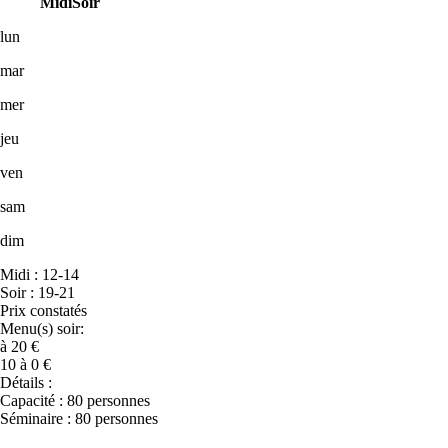
Midi
Soir
lun
mar
mer
jeu
ven
sam
dim
Midi : 12-14
Soir : 19-21
Prix constatés
Menu(s) soir:
à 20 €
10 à 0 €
Détails :
Capacité : 80 personnes
Séminaire : 80 personnes