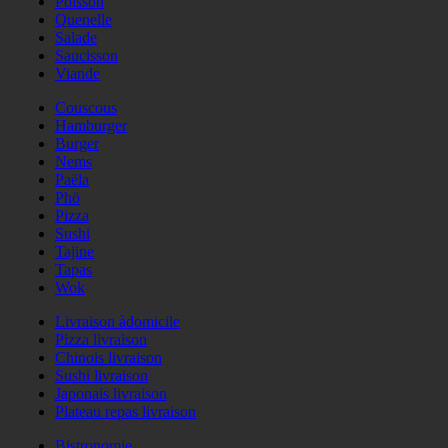
Poisson
Quenelle
Salade
Saucisson
Viande
Couscous
Hamburger
Burger
Nems
Paëla
Phö
Pizza
Sushi
Tajine
Tapas
Wok
Livraison àdomicile
Pizza livraison
Chinois livraison
Sushi livraison
Japonais livraison
Plateau repas livraison
Bistronomie