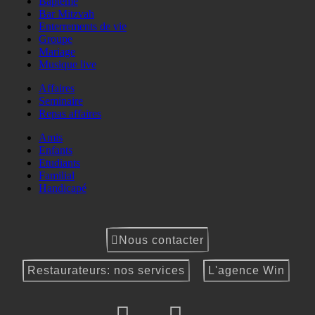
Baptême
Bar Mitzvah
Enterrements de vie
Groupe
Mariage
Musique live
Affaires
Seminaire
Repas affaires
Amis
Enfants
Etudiants
Familial
Handicapé
Nous contacter
Restaurateurs: nos services
L'agence Win