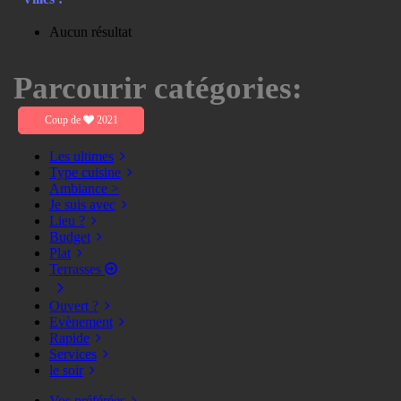
Aucun résultat
Parcourir catégories:
Coup de
2021
Les ultimes
Type cuisine
Ambiance >
Je suis avec
Lieu ?
Budget
Plat
Terrasses
Ouvert ?
Evènement
Rapide
Services
le soir
Vos préférées