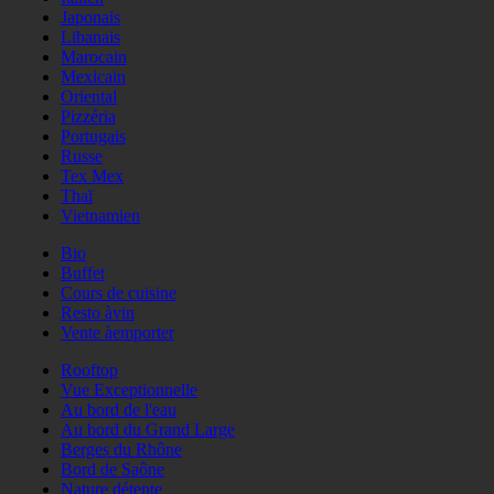
Japonais
Libanais
Marocain
Mexicain
Oriental
Pizzéria
Portugais
Russe
Tex Mex
Thaï
Vietnamien
Bio
Buffet
Cours de cuisine
Resto àvin
Vente àemporter
Rooftop
Vue Exceptionnelle
Au bord de l'eau
Au bord du Grand Large
Berges du Rhône
Bord de Saône
Nature détente