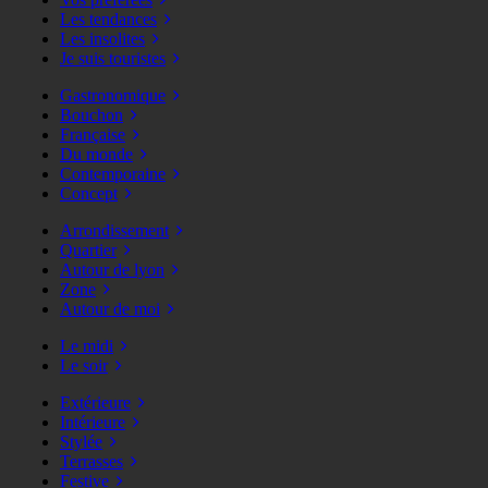
Les tendances
Les insolites
Je suis touristes
Gastronomique
Bouchon
Française
Du monde
Contemporaine
Concept
Arrondissement
Quartier
Autour de lyon
Zone
Autour de moi
Le midi
Le soir
Extérieure
Intérieure
Stylée
Terrasses
Festive