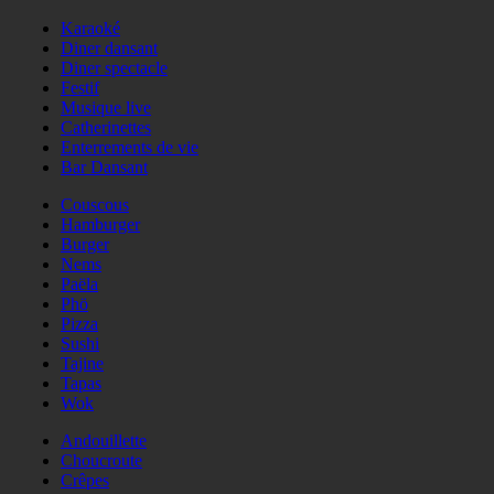
Karaoké
Diner dansant
Diner spectacle
Festif
Musique live
Catherinettes
Enterrements de vie
Bar Dansant
Couscous
Hamburger
Burger
Nems
Paëla
Phö
Pizza
Sushi
Tajine
Tapas
Wok
Andouillette
Choucroute
Crêpes