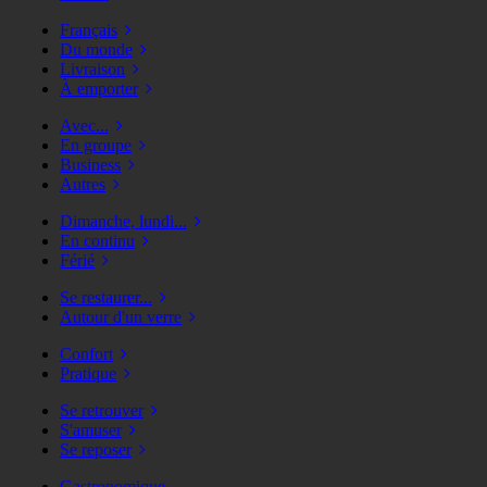
Français
Du monde
Livraison
À emporter
Avec...
En groupe
Business
Autres
Dimanche, lundi...
En continu
Férié
Se restaurer...
Autour d'un verre
Confort
Pratique
Se retrouver
S'amuser
Se reposer
Gastronomique