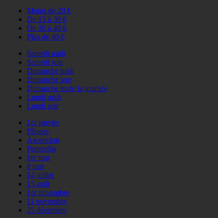
Moins de 20 €
De 15 à 30 €
De 30 à 40 €
Plus de 40 €
Samedi midi
Samedi soir
Dimanche midi
Dimanche soir
Dimanche toute la journée
Lundi midi
Lundi soir
1er janvier
Pâques
Ascencion
Pentecôte
1er mai
8 mai
14 juillet
15 août
1er novembre
11 novembre
25 décembre