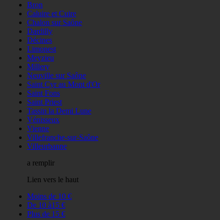
Bron
Caluire et Cuire
Chalon sur Saône
Dardilly
Décines
Limonest
Meyzieu
Millery
Neuville sur Saône
Saint Cyr au Mont d'Or
Saint Fons
Saint Priest
Tassin la Demi Lune
Vénisseux
Vienne
Villefranche-sur-Saône
Villeurbanne
a remplir
Lien vers le haut
Moins de 10 €
De 10 à15 €
Plus de 15 €