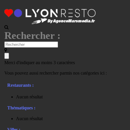
Rechercher :
Merci d'indiquer au moins 3 caractères
Vous pouvez aussi rechercher parmis nos catégories ici :
Restaurants :
Aucun résultat
Thématiques :
Aucun résultat
Villes :