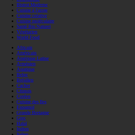
Bistrot Moderne
Cuisine à l'azote
Cuisine créative
Cuisine moléculaire
Santé Bio Naturel
Végétarien
World Food
Africain
Américain
Amérique Latine
Arménien
Asiatique
Belge
Brésilien
Cacher
Chinois
Coréen
Cuisine des Iles
Espagnol
Grande Bretagne
Grec
Halal
Indien
Italien