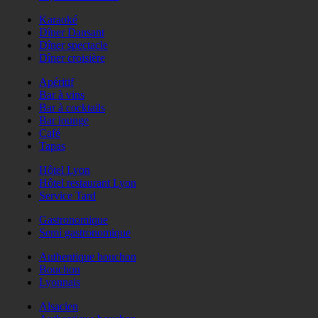
Karaoké
Dîner Dansant
Dîner spectacle
Dîner croisière
Apéritif
Bar à vins
Bar à cocktails
Bar lounge
Café
Tapas
Hôtel Lyon
Hôtel restaurant Lyon
Service Tard
Gastronomique
Semi gastronomique
Authentique bouchon
Bouchon
Lyonnais
Alsacien