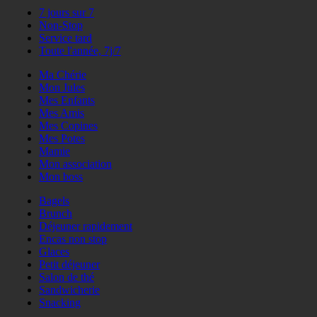
7 jours sur 7
Non-Stop
Service tard
Toute l'année, 7j/7
Ma Chérie
Mon Jules
Mes Enfants
Mes Amis
Mes Copines
Mes Potes
Mamie
Mon association
Mon boss
Bagels
Brunch
Déjeuner rapidement
Encas non stop
Glaces
Petit déjeuner
Salon de thé
Sandwicherie
Snacking