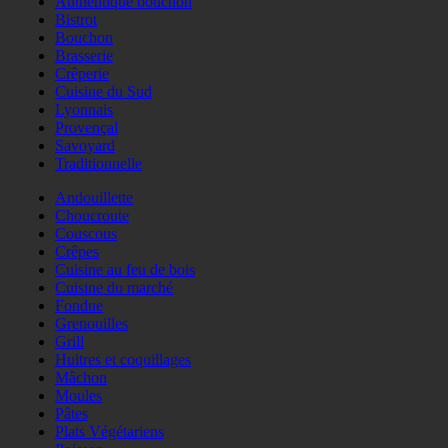
Authentique bouchon
Bistrot
Bouchon
Brasserie
Crêperie
Cuisine du Sud
Lyonnais
Provençal
Savoyard
Traditionnelle
Andouillette
Choucroute
Couscous
Crêpes
Cuisine au feu de bois
Cuisine du marché
Fondue
Grenouilles
Grill
Huitres et coquillages
Mâchon
Moules
Pâtes
Plats Végétariens