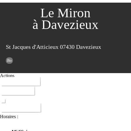
Le Miron
à Davezieux
St Jacques d'Atticieux 07430 Davezieux
Bio
Actions
04 75 67 11 10
ITINERAIRE
DONNER AVIS
Horaires :