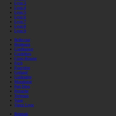
Lyon 3
Lyon 4
Lyon 5
Lyon 6
Lyon 7
Lyon 8
Lyon 9
Bellecour
Brotteaux
Confluence
Cordeliers
Croix-Rousse
Foch
Fourvière
Gerland
Guillotière
Monplaisir
Part Dieu
Perrache
Terreaux
Vaise
Vieux Lyon
Brignais