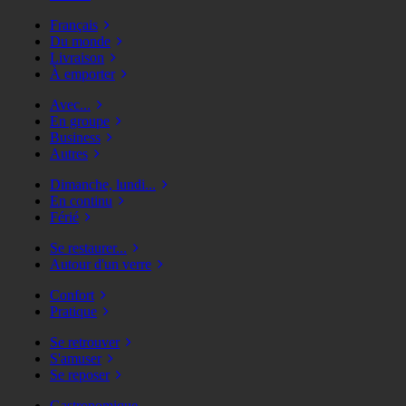
Français
Du monde
Livraison
À emporter
Avec...
En groupe
Business
Autres
Dimanche, lundi...
En continu
Férié
Se restaurer...
Autour d'un verre
Confort
Pratique
Se retrouver
S'amuser
Se reposer
Gastronomique