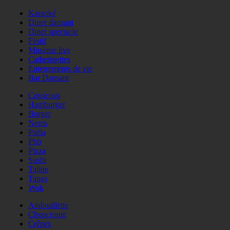
Karaoké
Diner dansant
Diner spectacle
Festif
Musique live
Catherinettes
Enterrements de vie
Bar Dansant
Couscous
Hamburger
Burger
Nems
Paëla
Phö
Pizza
Sushi
Tajine
Tapas
Wok
Andouillette
Choucroute
Crêpes