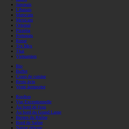
Japonais
Libanais
Marocain
Mexicain
Oriental
Pizzéria
Portugais
Russe
Tex Mex
Thaï
Vietnamien
Bio
Buffet
Cours de cuisine
Resto àvin
Vente àemporter
Rooftop
Vue Exceptionnelle
Au bord de l'eau
Au bord du Grand Large
Berges du Rhône
Bord de Saône
Nature détente