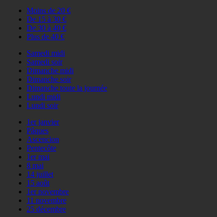
Moins de 20 €
De 15 à 30 €
De 30 à 40 €
Plus de 40 €
Samedi midi
Samedi soir
Dimanche midi
Dimanche soir
Dimanche toute la journée
Lundi midi
Lundi soir
1er janvier
Pâques
Ascencion
Pentecôte
1er mai
8 mai
14 juillet
15 août
1er novembre
11 novembre
25 décembre