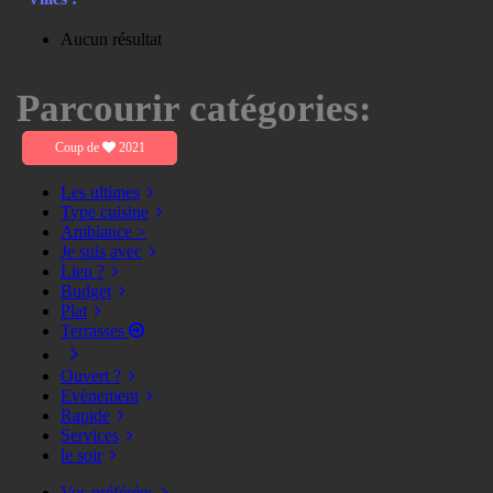
Aucun résultat
Parcourir catégories:
Coup de
2021
Les ultimes
Type cuisine
Ambiance >
Je suis avec
Lieu ?
Budget
Plat
Terrasses
Ouvert ?
Evènement
Rapide
Services
le soir
Vos préférées