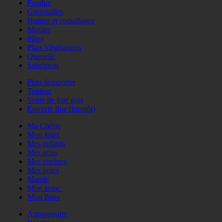
Fondue
Grenouilles
Huitres et coquillages
Moules
Pâtes
Plats Végétariens
Quenelle
Saucisson
Plats àemporter
Traiteur
Vente de foie gras
Epicerie fine (bientôt)
Ma Chérie
Mon Jules
Mes enfants
Mes amis
Mes copines
Mes potes
Mamie
Mon assoc.
Mon Boss
Anniversaire