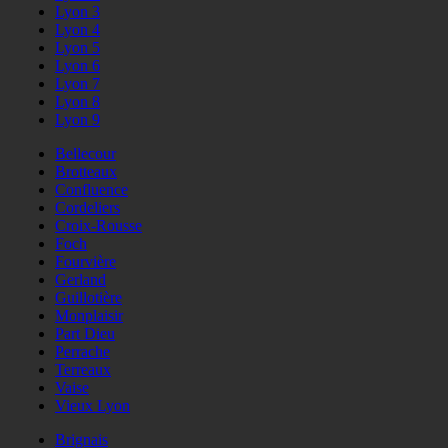
Lyon 3
Lyon 4
Lyon 5
Lyon 6
Lyon 7
Lyon 8
Lyon 9
Bellecour
Brotteaux
Confluence
Cordeliers
Croix-Rousse
Foch
Fourvière
Gerland
Guillotière
Monplaisir
Part Dieu
Perrache
Terreaux
Vaise
Vieux Lyon
Brignais