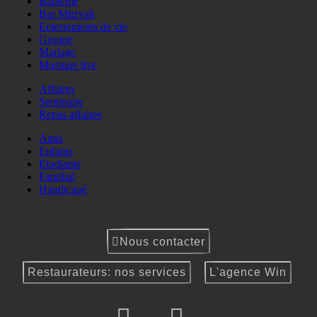
Baptême
Bar Mitzvah
Enterrements de vie
Groupe
Mariage
Musique live
Affaires
Seminaire
Repas affaires
Amis
Enfants
Etudiants
Familial
Handicapé
Nous contacter
Restaurateurs: nos services
L'agence Win