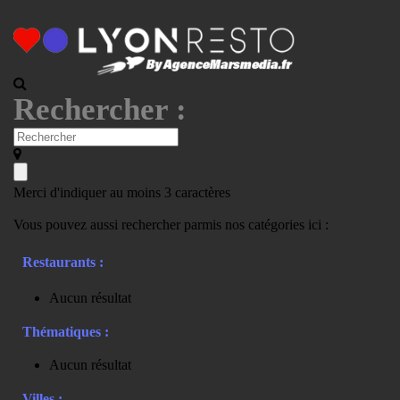
Rechercher :
Merci d'indiquer au moins 3 caractères
Vous pouvez aussi rechercher parmis nos catégories ici :
Restaurants :
Aucun résultat
Thématiques :
Aucun résultat
Villes :