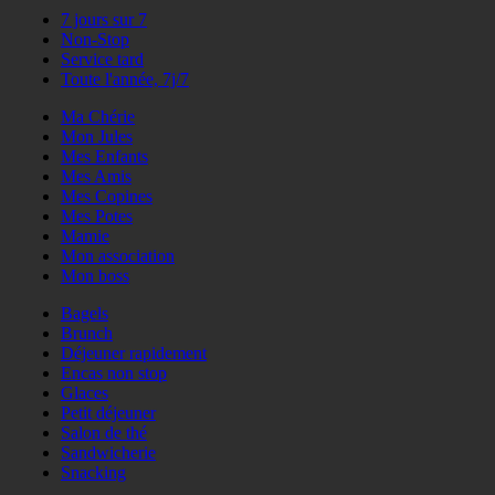
7 jours sur 7
Non-Stop
Service tard
Toute l'année, 7j/7
Ma Chérie
Mon Jules
Mes Enfants
Mes Amis
Mes Copines
Mes Potes
Mamie
Mon association
Mon boss
Bagels
Brunch
Déjeuner rapidement
Encas non stop
Glaces
Petit déjeuner
Salon de thé
Sandwicherie
Snacking