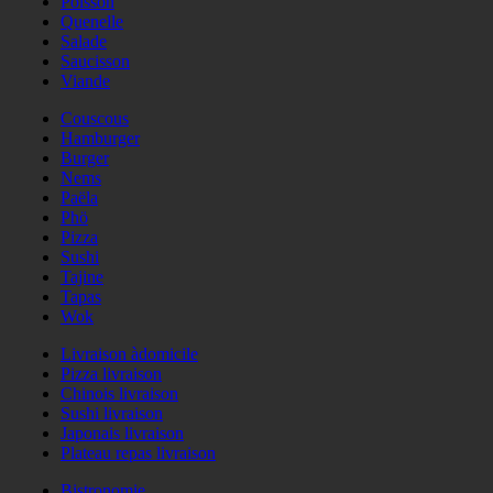
Poisson
Quenelle
Salade
Saucisson
Viande
Couscous
Hamburger
Burger
Nems
Paëla
Phö
Pizza
Sushi
Tajine
Tapas
Wok
Livraison àdomicile
Pizza livraison
Chinois livraison
Sushi livraison
Japonais livraison
Plateau repas livraison
Bistronomie