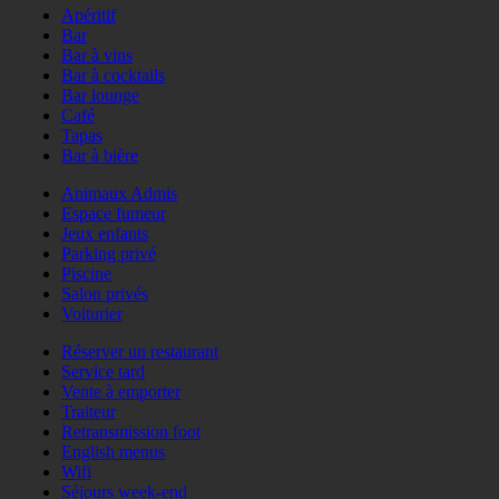
Apéritif
Bar
Bar à vins
Bar à cocktails
Bar lounge
Café
Tapas
Bar à bière
Animaux Admis
Espace fumeur
Jeux enfants
Parking privé
Piscine
Salon privés
Voiturier
Réserver un restaurant
Service tard
Vente à emporter
Traiteur
Retransmission foot
English menus
Wifi
Séjours week-end