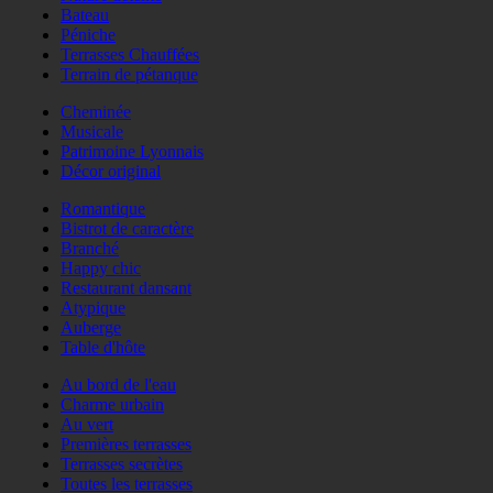
Bateau
Péniche
Terrasses Chauffées
Terrain de pétanque
Cheminée
Musicale
Patrimoine Lyonnais
Décor original
Romantique
Bistrot de caractère
Branché
Happy chic
Restaurant dansant
Atypique
Auberge
Table d'hôte
Au bord de l'eau
Charme urbain
Au vert
Premières terrasses
Terrasses secrètes
Toutes les terrasses