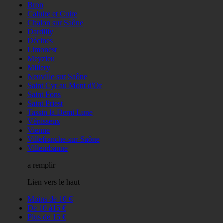
Bron
Caluire et Cuire
Chalon sur Saône
Dardilly
Décines
Limonest
Meyzieu
Millery
Neuville sur Saône
Saint Cyr au Mont d'Or
Saint Fons
Saint Priest
Tassin la Demi Lune
Vénisseux
Vienne
Villefranche-sur-Saône
Villeurbanne
a remplir
Lien vers le haut
Moins de 10 €
De 10 à15 €
Plus de 15 €