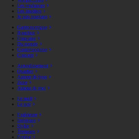
Les tendances
Les insolites
Je suis touristes
Gastronomique
Bouchon
Française
Du monde
Contemporaine
Concept
Arrondissement
Quartier
Autour de lyon
Zone
Autour de moi
Le midi
Le soir
Extérieure
Intérieure
Stylée
Terrasses
Festive