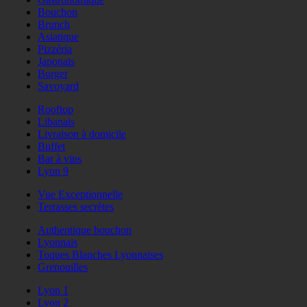
Bouchon
Brunch
Asiatique
Pizzéria
Japonais
Burger
Savoyard
Rooftop
Libanais
Livraison à domicile
Buffet
Bar à vins
Lyon 9
Vue Exceptionnelle
Terrasses secrètes
Authentique bouchon
Lyonnais
Toques Blanches Lyonnaises
Grenouilles
Lyon 1
Lyon 2