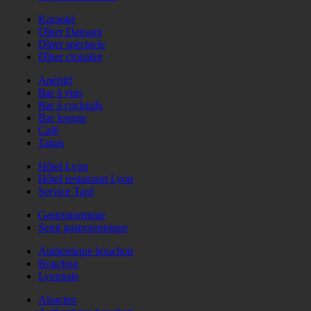
Karaoké
Dîner Dansant
Dîner spectacle
Dîner croisière
Apéritif
Bar à vins
Bar à cocktails
Bar lounge
Café
Tapas
Hôtel Lyon
Hôtel restaurant Lyon
Service Tard
Gastronomique
Semi gastronomique
Authentique bouchon
Bouchon
Lyonnais
Alsacien