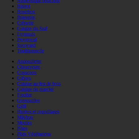
Authentique bouchon
Bistrot
Bouchon
Brasserie
Crêperie
Cuisine du Sud
Lyonnais
Provençal
Savoyard
Traditionnelle
Andouillette
Choucroute
Couscous
Crêpes
Cuisine au feu de bois
Cuisine du marché
Fondue
Grenouilles
Grill
Huitres et coquillages
Mâchon
Moules
Pâtes
Plats Végétariens