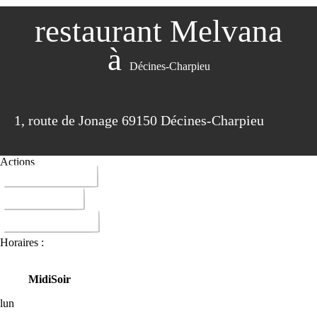
restaurant Melvana
à
Décines-Charpieu
1, route de Jonage 69150 Décines-Charpieu
Actions
04 37 42 02 06
ITINERAIRE
DONNER AVIS
Horaires :
Midi
Soir
lun