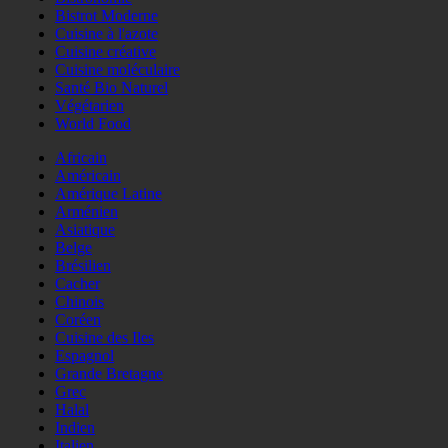
Bistrot Moderne
Cuisine à l'azote
Cuisine créative
Cuisine moléculaire
Santé Bio Naturel
Végétarien
World Food
Africain
Américain
Amérique Latine
Arménien
Asiatique
Belge
Brésilien
Cacher
Chinois
Coréen
Cuisine des Iles
Espagnol
Grande Bretagne
Grec
Halal
Indien
Italien