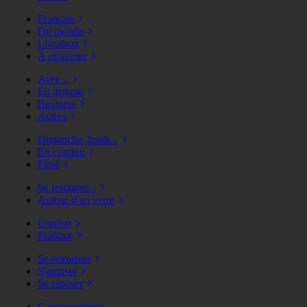
Français
Du monde
Livraison
À emporter
Avec...
En groupe
Business
Autres
Dimanche, lundi...
En continu
Férié
Se restaurer...
Autour d'un verre
Confort
Pratique
Se retrouver
S'amuser
Se reposer
Gastronomique