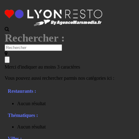
Rechercher :
Merci d'indiquer au moins 3 caractères
Vous pouvez aussi rechercher parmis nos catégories ici :
Restaurants :
Aucun résultat
Thématiques :
Aucun résultat
Villes :