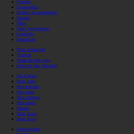
Fondue
Grenouilles
Huitres et coquillages
Moules
Pâtes
Plats Végétariens
Quenelle
Saucisson
Plats àemporter
Traiteur
Vente de foie gras
Epicerie fine (bientôt)
Ma Chérie
Mon Jules
Mes enfants
Mes amis
Mes copines
Mes potes
Mamie
Mon assoc.
Mon Boss
Anniversaire