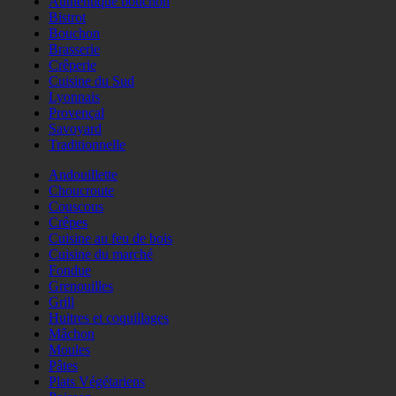
Authentique bouchon
Bistrot
Bouchon
Brasserie
Crêperie
Cuisine du Sud
Lyonnais
Provençal
Savoyard
Traditionnelle
Andouillette
Choucroute
Couscous
Crêpes
Cuisine au feu de bois
Cuisine du marché
Fondue
Grenouilles
Grill
Huitres et coquillages
Mâchon
Moules
Pâtes
Plats Végétariens