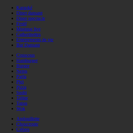
Karaoké
Diner dansant
Diner spectacle
Festif
Musique live
Catherinettes
Enterrements de vie
Bar Dansant
Couscous
Hamburger
Burger
Nems
Paëla
Phö
Pizza
Sushi
Tajine
Tapas
Wok
Andouillette
Choucroute
Crêpes