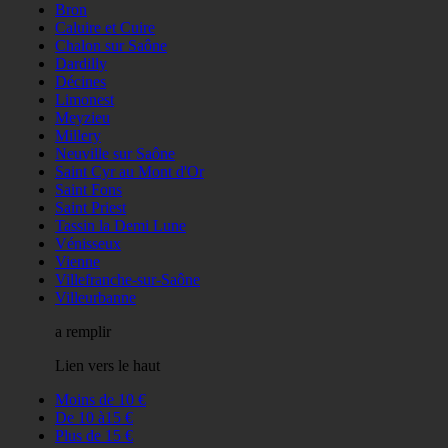
Bron
Caluire et Cuire
Chalon sur Saône
Dardilly
Décines
Limonest
Meyzieu
Millery
Neuville sur Saône
Saint Cyr au Mont d'Or
Saint Fons
Saint Priest
Tassin la Demi Lune
Vénisseux
Vienne
Villefranche-sur-Saône
Villeurbanne
a remplir
Lien vers le haut
Moins de 10 €
De 10 à15 €
Plus de 15 €