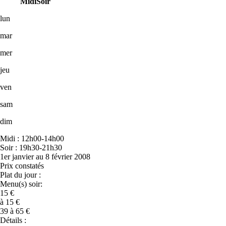
Midi
Soir
lun
mar
mer
jeu
ven
sam
dim
Midi : 12h00-14h00
Soir : 19h30-21h30
1er janvier au 8 février 2008
Prix constatés
Plat du jour :
Menu(s) soir:
15 €
à 15 €
39 à 65 €
Détails :