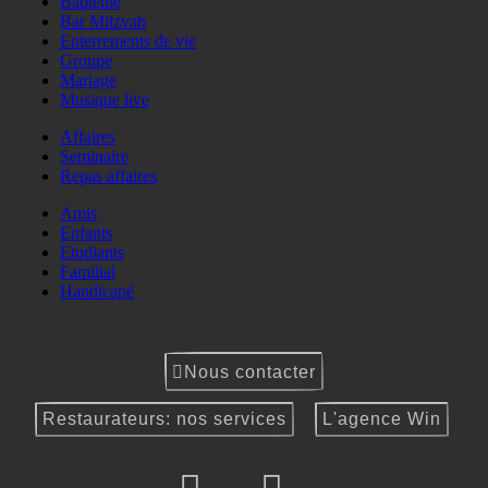
Baptême
Bar Mitzvah
Enterrements de vie
Groupe
Mariage
Musique live
Affaires
Seminaire
Repas affaires
Amis
Enfants
Etudiants
Familial
Handicapé
Nous contacter
Restaurateurs: nos services
L'agence Win