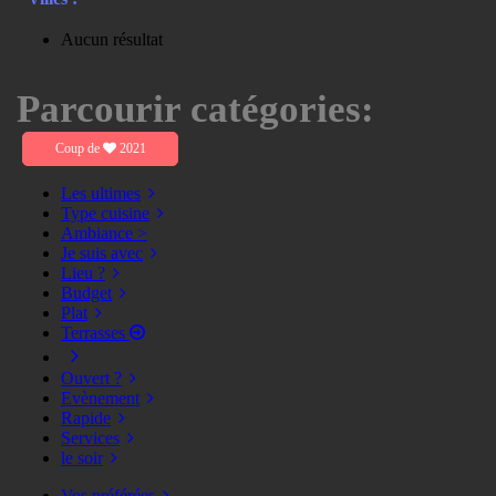
Aucun résultat
Parcourir catégories:
Coup de
2021
Les ultimes
Type cuisine
Ambiance >
Je suis avec
Lieu ?
Budget
Plat
Terrasses
Ouvert ?
Evènement
Rapide
Services
le soir
Vos préférées