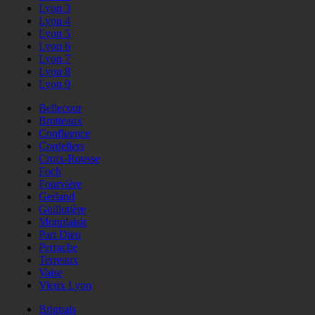
Lyon 3
Lyon 4
Lyon 5
Lyon 6
Lyon 7
Lyon 8
Lyon 9
Bellecour
Brotteaux
Confluence
Cordeliers
Croix-Rousse
Foch
Fourvière
Gerland
Guillotière
Monplaisir
Part Dieu
Perrache
Terreaux
Vaise
Vieux Lyon
Brignais