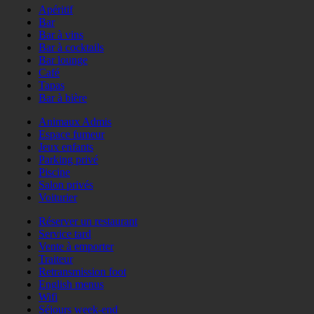
Apéritif
Bar
Bar à vins
Bar à cocktails
Bar lounge
Café
Tapas
Bar à bière
Animaux Admis
Espace fumeur
Jeux enfants
Parking privé
Piscine
Salon privés
Voiturier
Réserver un restaurant
Service tard
Vente à emporter
Traiteur
Retransmission foot
English menus
Wifi
Séjours week-end