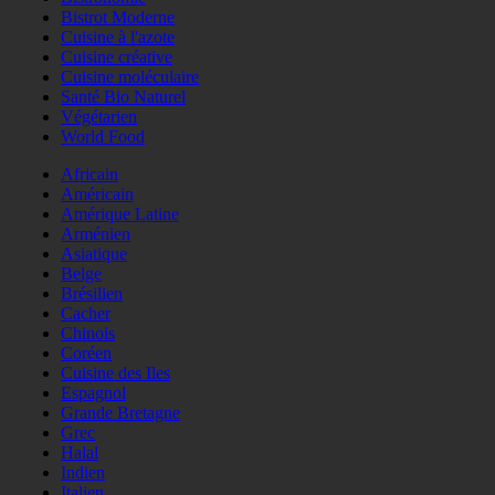
Bistrot Moderne
Cuisine à l'azote
Cuisine créative
Cuisine moléculaire
Santé Bio Naturel
Végétarien
World Food
Africain
Américain
Amérique Latine
Arménien
Asiatique
Belge
Brésilien
Cacher
Chinois
Coréen
Cuisine des Iles
Espagnol
Grande Bretagne
Grec
Halal
Indien
Italien