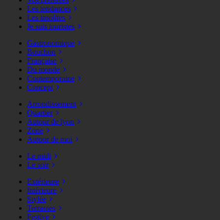
Les tendances
Les insolites
Je suis touristes
Gastronomique
Bouchon
Française
Du monde
Contemporaine
Concept
Arrondissement
Quartier
Autour de lyon
Zone
Autour de moi
Le midi
Le soir
Extérieure
Intérieure
Stylée
Terrasses
Festive