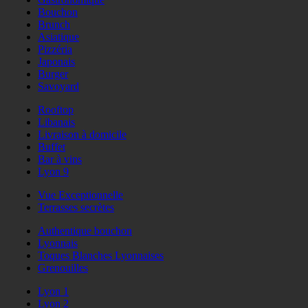
Bouchon
Brunch
Asiatique
Pizzéria
Japonais
Burger
Savoyard
Rooftop
Libanais
Livraison à domicile
Buffet
Bar à vins
Lyon 9
Vue Exceptionnelle
Terrasses secrètes
Authentique bouchon
Lyonnais
Toques Blanches Lyonnaises
Grenouilles
Lyon 1
Lyon 2