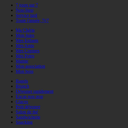
7 jours sur 7
Non-Stop
Service tard
Toute l'année, 7j/7
Ma Chérie
Mon Jules
Mes Enfants
Mes Amis
Mes Copines
Mes Potes
Mamie
Mon association
Mon boss
Bagels
Brunch
Déjeuner rapidement
Encas non stop
Glaces
Petit déjeuner
Salon de thé
Sandwicherie
Snacking