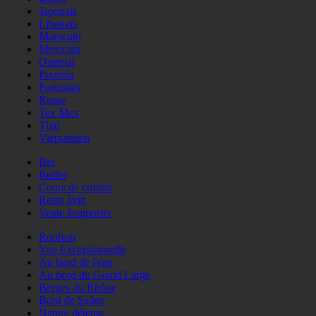
Japonais
Libanais
Marocain
Mexicain
Oriental
Pizzéria
Portugais
Russe
Tex Mex
Thaï
Vietnamien
Bio
Buffet
Cours de cuisine
Resto àvin
Vente àemporter
Rooftop
Vue Exceptionnelle
Au bord de l'eau
Au bord du Grand Large
Berges du Rhône
Bord de Saône
Nature détente