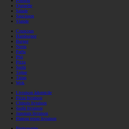
Poisson
Quenelle
Salade
Saucisson
Viande
Couscous
Hamburger
Burger
Nems
Paëla
Phö
Pizza
Sushi
Tajine
Tapas
Wok
Livraison àdomicile
Pizza livraison
Chinois livraison
Sushi livraison
Japonais livraison
Plateau repas livraison
Bistronomie