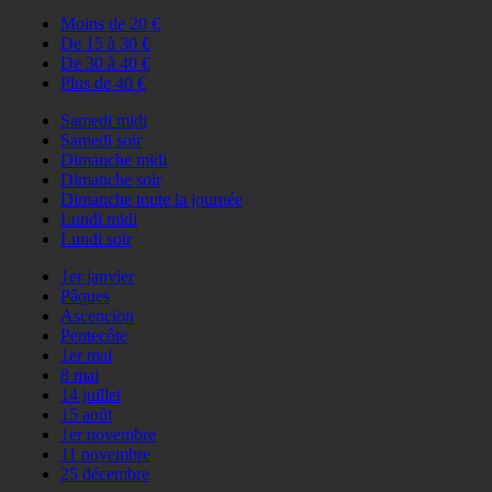
Moins de 20 €
De 15 à 30 €
De 30 à 40 €
Plus de 40 €
Samedi midi
Samedi soir
Dimanche midi
Dimanche soir
Dimanche toute la journée
Lundi midi
Lundi soir
1er janvier
Pâques
Ascencion
Pentecôte
1er mai
8 mai
14 juillet
15 août
1er novembre
11 novembre
25 décembre