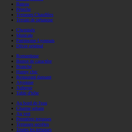
Bateau
Péniche
Terrasses Chauffées
Terrain de pétanque
Cheminée
Musicale
Patrimoine Lyonnais
Décor original
Romantique
Bistrot de caractère
Branché
Happy chic
Restaurant dansant
Atypique
Auberge
Table d'hôte
Au bord de l'eau
Charme urbain
Au vert
Premières terrasses
Terrasses secrètes
Toutes les terrasses