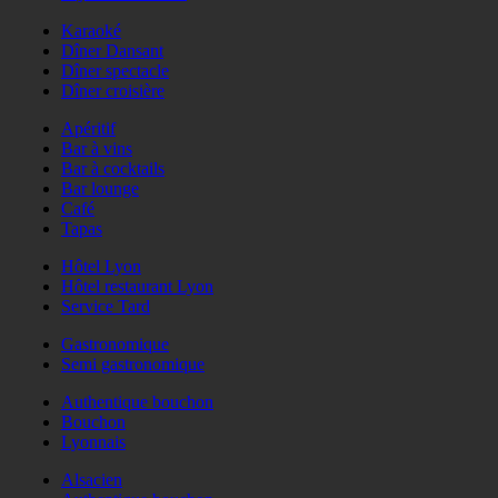
Karaoké
Dîner Dansant
Dîner spectacle
Dîner croisière
Apéritif
Bar à vins
Bar à cocktails
Bar lounge
Café
Tapas
Hôtel Lyon
Hôtel restaurant Lyon
Service Tard
Gastronomique
Semi gastronomique
Authentique bouchon
Bouchon
Lyonnais
Alsacien