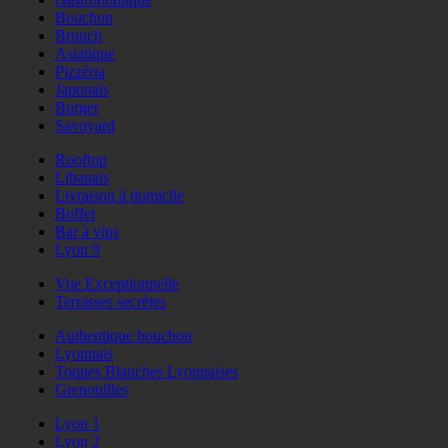
Bouchon
Brunch
Asiatique
Pizzéria
Japonais
Burger
Savoyard
Rooftop
Libanais
Livraison à domicile
Buffet
Bar à vins
Lyon 9
Vue Exceptionnelle
Terrasses secrètes
Authentique bouchon
Lyonnais
Toques Blanches Lyonnaises
Grenouilles
Lyon 1
Lyon 2