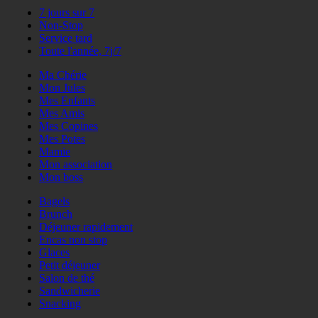
7 jours sur 7
Non-Stop
Service tard
Toute l'année, 7j/7
Ma Chérie
Mon Jules
Mes Enfants
Mes Amis
Mes Copines
Mes Potes
Mamie
Mon association
Mon boss
Bagels
Brunch
Déjeuner rapidement
Encas non stop
Glaces
Petit déjeuner
Salon de thé
Sandwicherie
Snacking