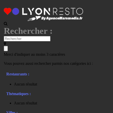
Rechercher :
Merci d'indiquer au moins 3 caractères
Vous pouvez aussi rechercher parmis nos catégories ici :
Restaurants :
Aucun résultat
Thématiques :
Aucun résultat
Villes :