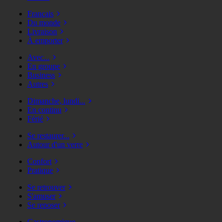
Français
Du monde
Livraison
À emporter
Avec...
En groupe
Business
Autres
Dimanche, lundi...
En continu
Férié
Se restaurer...
Autour d'un verre
Confort
Pratique
Se retrouver
S'amuser
Se reposer
Gastronomique