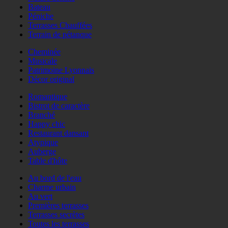
Bateau
Péniche
Terrasses Chauffées
Terrain de pétanque
Cheminée
Musicale
Patrimoine Lyonnais
Décor original
Romantique
Bistrot de caractère
Branché
Happy chic
Restaurant dansant
Atypique
Auberge
Table d'hôte
Au bord de l'eau
Charme urbain
Au vert
Premières terrasses
Terrasses secrètes
Toutes les terrasses