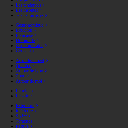
Les tendances
Les insolites
Je suis touristes
Gastronomique
Bouchon
Française
Du monde
Contemporaine
Concept
Arrondissement
Quartier
Autour de lyon
Zone
Autour de moi
Le midi
Le soir
Extérieure
Intérieure
Stylée
Terrasses
Festive