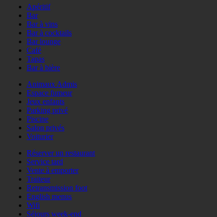
Apéritif
Bar
Bar à vins
Bar à cocktails
Bar lounge
Café
Tapas
Bar à bière
Animaux Admis
Espace fumeur
Jeux enfants
Parking privé
Piscine
Salon privés
Voiturier
Réserver un restaurant
Service tard
Vente à emporter
Traiteur
Retransmission foot
English menus
Wifi
Séjours week-end