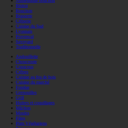
Authentique bouchon
Bistrot
Bouchon
Brasserie
Crêperie
Cuisine du Sud
Lyonnais
Provençal
Savoyard
Traditionnelle
Andouillette
Choucroute
Couscous
Crêpes
Cuisine au feu de bois
Cuisine du marché
Fondue
Grenouilles
Grill
Huitres et coquillages
Mâchon
Moules
Pâtes
Plats Végétariens