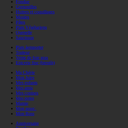
Fondue
Grenouilles
Huitres et coquillages
Moules
Pâtes
Plats Végétariens
Quenelle
Saucisson
Plats àemporter
Traiteur
Vente de foie gras
Epicerie fine (bientôt)
Ma Chérie
Mon Jules
Mes enfants
Mes amis
Mes copines
Mes potes
Mamie
Mon assoc.
Mon Boss
Anniversaire