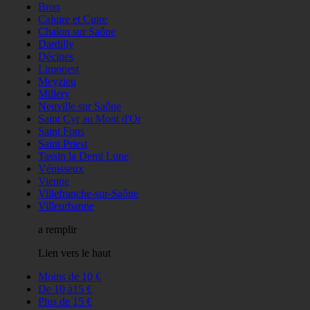
Bron
Caluire et Cuire
Chalon sur Saône
Dardilly
Décines
Limonest
Meyzieu
Millery
Neuville sur Saône
Saint Cyr au Mont d'Or
Saint Fons
Saint Priest
Tassin la Demi Lune
Vénisseux
Vienne
Villefranche-sur-Saône
Villeurbanne
a remplir
Lien vers le haut
Moins de 10 €
De 10 à15 €
Plus de 15 €