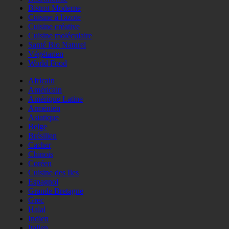
Bistrot Moderne
Cuisine à l'azote
Cuisine créative
Cuisine moléculaire
Santé Bio Naturel
Végétarien
World Food
Africain
Américain
Amérique Latine
Arménien
Asiatique
Belge
Brésilien
Cacher
Chinois
Coréen
Cuisine des Iles
Espagnol
Grande Bretagne
Grec
Halal
Indien
Italien