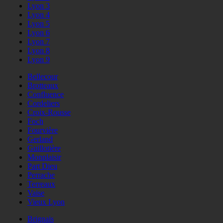
Lyon 3
Lyon 4
Lyon 5
Lyon 6
Lyon 7
Lyon 8
Lyon 9
Bellecour
Brotteaux
Confluence
Cordeliers
Croix-Rousse
Foch
Fourvière
Gerland
Guillotière
Monplaisir
Part Dieu
Perrache
Terreaux
Vaise
Vieux Lyon
Brignais