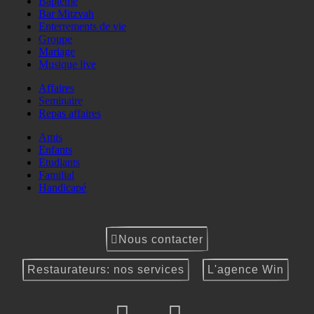
Baptême
Bar Mitzvah
Enterrements de vie
Groupe
Mariage
Musique live
Affaires
Seminaire
Repas affaires
Amis
Enfants
Etudiants
Familial
Handicapé
Nous contacter
Restaurateurs: nos services
L'agence Win