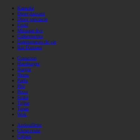
Karaoké
Diner dansant
Diner spectacle
Festif
Musique live
Catherinettes
Enterrements de vie
Bar Dansant
Couscous
Hamburger
Burger
Nems
Paëla
Phö
Pizza
Sushi
Tajine
Tapas
Wok
Andouillette
Choucroute
Crêpes