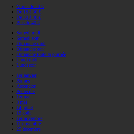
Moins de 20 €
De 15 à 30 €
De 30 à 40 €
Plus de 40 €
Samedi midi
Samedi soir
Dimanche midi
Dimanche soir
Dimanche toute la journée
Lundi midi
Lundi soir
1er janvier
Pâques
Ascencion
Pentecôte
1er mai
8 mai
14 juillet
15 août
1er novembre
11 novembre
25 décembre