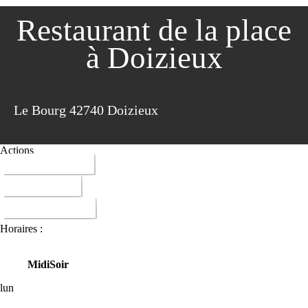
Restaurant de la place
à Doizieux
Le Bourg 42740 Doizieux
Actions
04 77 20 98 53
ITINERAIRE
DONNER AVIS
Horaires :
Midi
Soir
lun