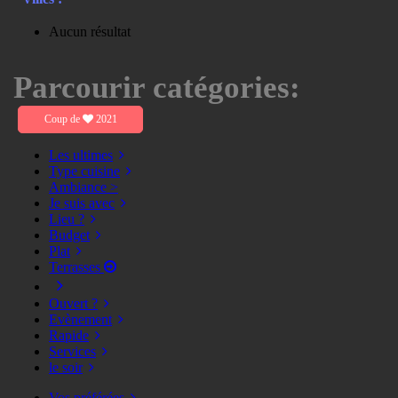
Aucun résultat
Parcourir catégories:
Coup de
2021
Les ultimes
Type cuisine
Ambiance >
Je suis avec
Lieu ?
Budget
Plat
Terrasses
Ouvert ?
Evènement
Rapide
Services
le soir
Vos préférées