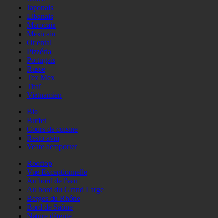
Japonais
Libanais
Marocain
Mexicain
Oriental
Pizzéria
Portugais
Russe
Tex Mex
Thaï
Vietnamien
Bio
Buffet
Cours de cuisine
Resto àvin
Vente àemporter
Rooftop
Vue Exceptionnelle
Au bord de l'eau
Au bord du Grand Large
Berges du Rhône
Bord de Saône
Nature détente