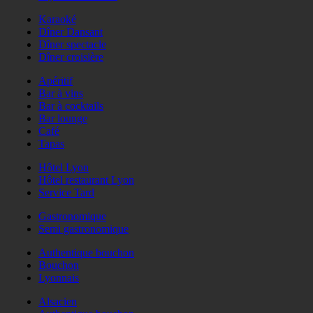
Karaoké
Dîner Dansant
Dîner spectacle
Dîner croisière
Apéritif
Bar à vins
Bar à cocktails
Bar lounge
Café
Tapas
Hôtel Lyon
Hôtel restaurant Lyon
Service Tard
Gastronomique
Semi gastronomique
Authentique bouchon
Bouchon
Lyonnais
Alsacien