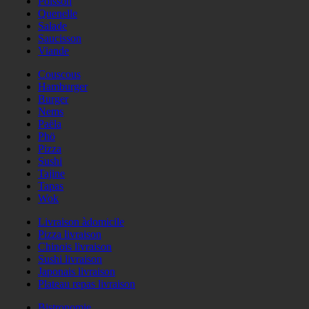
Poisson
Quenelle
Salade
Saucisson
Viande
Couscous
Hamburger
Burger
Nems
Paëla
Phö
Pizza
Sushi
Tajine
Tapas
Wok
Livraison àdomicile
Pizza livraison
Chinois livraison
Sushi livraison
Japonais livraison
Plateau repas livraison
Bistronomie