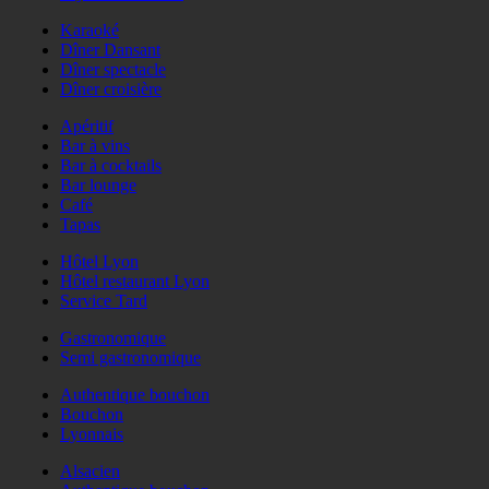
Karaoké
Dîner Dansant
Dîner spectacle
Dîner croisière
Apéritif
Bar à vins
Bar à cocktails
Bar lounge
Café
Tapas
Hôtel Lyon
Hôtel restaurant Lyon
Service Tard
Gastronomique
Semi gastronomique
Authentique bouchon
Bouchon
Lyonnais
Alsacien