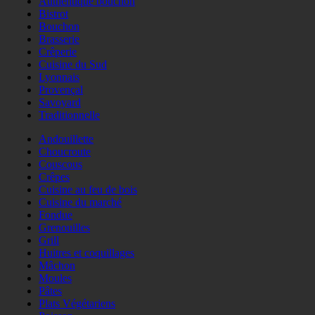
Authentique bouchon
Bistrot
Bouchon
Brasserie
Crêperie
Cuisine du Sud
Lyonnais
Provençal
Savoyard
Traditionnelle
Andouillette
Choucroute
Couscous
Crêpes
Cuisine au feu de bois
Cuisine du marché
Fondue
Grenouilles
Grill
Huitres et coquillages
Mâchon
Moules
Pâtes
Plats Végétariens