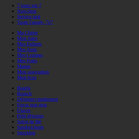
7 jours sur 7
Non-Stop
Service tard
Toute l'année, 7j/7
Ma Chérie
Mon Jules
Mes Enfants
Mes Amis
Mes Copines
Mes Potes
Mamie
Mon association
Mon boss
Bagels
Brunch
Déjeuner rapidement
Encas non stop
Glaces
Petit déjeuner
Salon de thé
Sandwicherie
Snacking