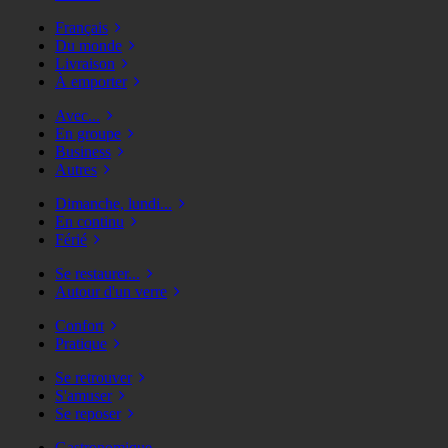
Français
Du monde
Livraison
À emporter
Avec...
En groupe
Business
Autres
Dimanche, lundi...
En continu
Férié
Se restaurer...
Autour d'un verre
Confort
Pratique
Se retrouver
S'amuser
Se reposer
Gastronomique