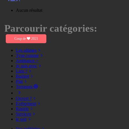
Aucun résultat
Parcourir catégories:
Coup de
2021
Les ultimes
Type cuisine
Ambiance >
Je suis avec
Lieu ?
Budget
Plat
Terrasses
Ouvert ?
Evènement
Rapide
Services
le soir
Vos préférées