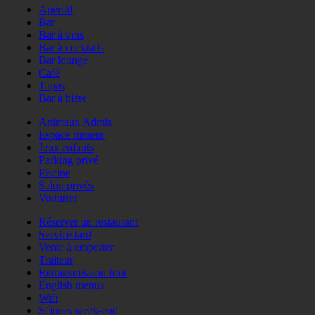
Apéritif
Bar
Bar à vins
Bar à cocktails
Bar lounge
Café
Tapas
Bar à bière
Animaux Admis
Espace fumeur
Jeux enfants
Parking privé
Piscine
Salon privés
Voiturier
Réserver un restaurant
Service tard
Vente à emporter
Traiteur
Retransmission foot
English menus
Wifi
Séjours week-end