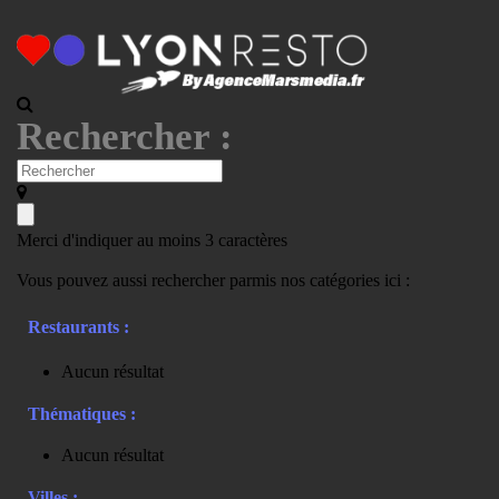
Rechercher :
Merci d'indiquer au moins 3 caractères
Vous pouvez aussi rechercher parmis nos catégories ici :
Restaurants :
Aucun résultat
Thématiques :
Aucun résultat
Villes :