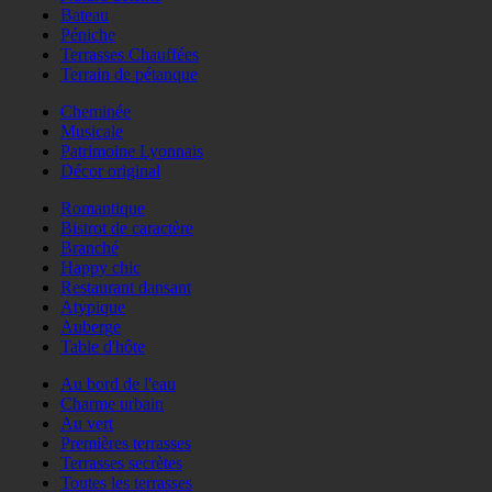
Bateau
Péniche
Terrasses Chauffées
Terrain de pétanque
Cheminée
Musicale
Patrimoine Lyonnais
Décor original
Romantique
Bistrot de caractère
Branché
Happy chic
Restaurant dansant
Atypique
Auberge
Table d'hôte
Au bord de l'eau
Charme urbain
Au vert
Premières terrasses
Terrasses secrètes
Toutes les terrasses