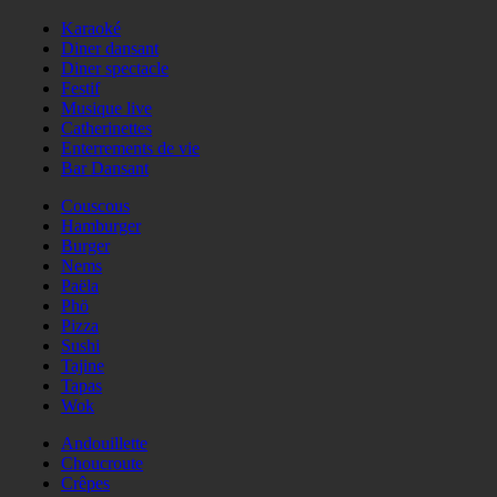
Karaoké
Diner dansant
Diner spectacle
Festif
Musique live
Catherinettes
Enterrements de vie
Bar Dansant
Couscous
Hamburger
Burger
Nems
Paëla
Phö
Pizza
Sushi
Tajine
Tapas
Wok
Andouillette
Choucroute
Crêpes