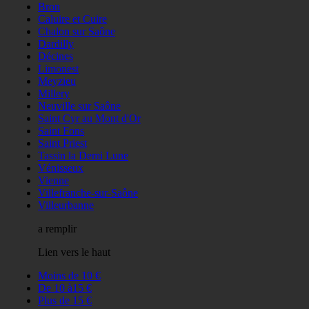
Bron
Caluire et Cuire
Chalon sur Saône
Dardilly
Décines
Limonest
Meyzieu
Millery
Neuville sur Saône
Saint Cyr au Mont d'Or
Saint Fons
Saint Priest
Tassin la Demi Lune
Vénisseux
Vienne
Villefranche-sur-Saône
Villeurbanne
a remplir
Lien vers le haut
Moins de 10 €
De 10 à15 €
Plus de 15 €