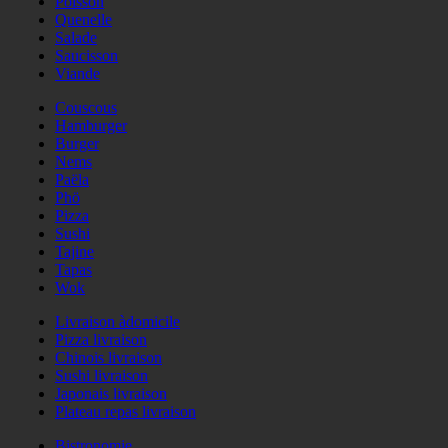
Poisson
Quenelle
Salade
Saucisson
Viande
Couscous
Hamburger
Burger
Nems
Paëla
Phö
Pizza
Sushi
Tajine
Tapas
Wok
Livraison àdomicile
Pizza livraison
Chinois livraison
Sushi livraison
Japonais livraison
Plateau repas livraison
Bistronomie