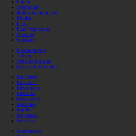
Fondue
Grenouilles
Huitres et coquillages
Moules
Pâtes
Plats Végétariens
Quenelle
Saucisson
Plats àemporter
Traiteur
Vente de foie gras
Epicerie fine (bientôt)
Ma Chérie
Mon Jules
Mes enfants
Mes amis
Mes copines
Mes potes
Mamie
Mon assoc.
Mon Boss
Anniversaire