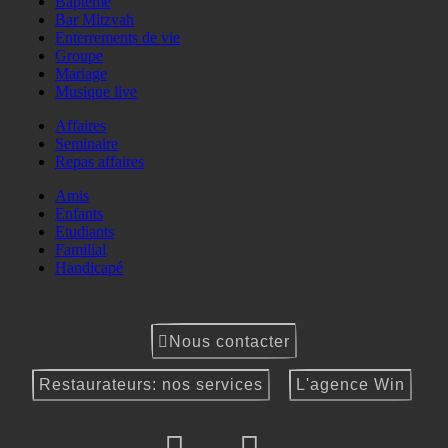
Baptême
Bar Mitzvah
Enterrements de vie
Groupe
Mariage
Musique live
Affaires
Seminaire
Repas affaires
Amis
Enfants
Etudiants
Familial
Handicapé
Nous contacter
Restaurateurs: nos services
L'agence Win