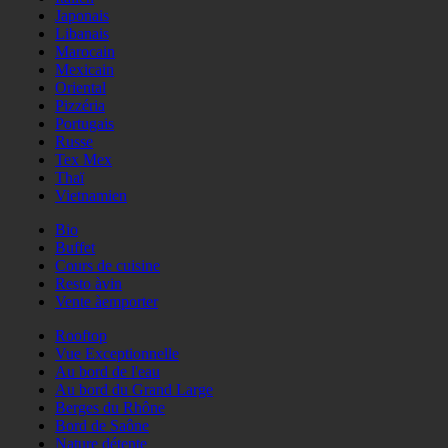
Japonais
Libanais
Marocain
Mexicain
Oriental
Pizzéria
Portugais
Russe
Tex Mex
Thaï
Vietnamien
Bio
Buffet
Cours de cuisine
Resto àvin
Vente àemporter
Rooftop
Vue Exceptionnelle
Au bord de l'eau
Au bord du Grand Large
Berges du Rhône
Bord de Saône
Nature détente