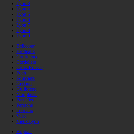
Lyon 3
Lyon 4
Lyon 5
Lyon 6
Lyon 7
Lyon 8
Lyon 9
Bellecour
Brotteaux
Confluence
Cordeliers
Croix-Rousse
Foch
Fourvière
Gerland
Guillotière
Monplaisir
Part Dieu
Perrache
Terreaux
Vaise
Vieux Lyon
Brignais