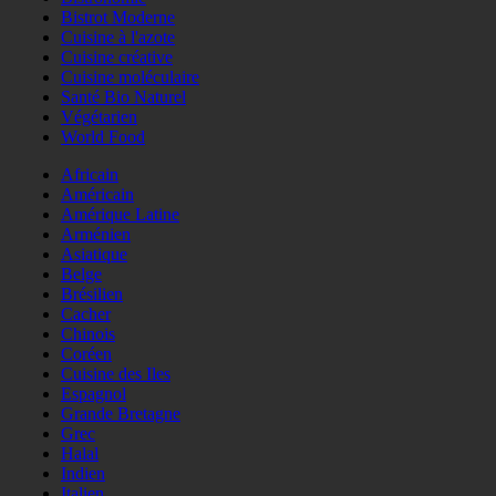
Bistrot Moderne
Cuisine à l'azote
Cuisine créative
Cuisine moléculaire
Santé Bio Naturel
Végétarien
World Food
Africain
Américain
Amérique Latine
Arménien
Asiatique
Belge
Brésilien
Cacher
Chinois
Coréen
Cuisine des Iles
Espagnol
Grande Bretagne
Grec
Halal
Indien
Italien