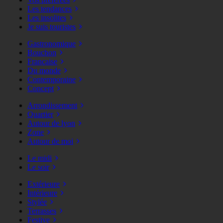
Les tendances
Les insolites
Je suis touristes
Gastronomique
Bouchon
Française
Du monde
Contemporaine
Concept
Arrondissement
Quartier
Autour de lyon
Zone
Autour de moi
Le midi
Le soir
Extérieure
Intérieure
Stylée
Terrasses
Festive