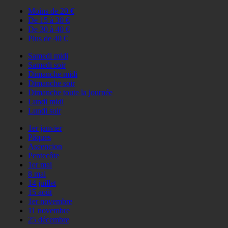
Moins de 20 €
De 15 à 30 €
De 30 à 40 €
Plus de 40 €
Samedi midi
Samedi soir
Dimanche midi
Dimanche soir
Dimanche toute la journée
Lundi midi
Lundi soir
1er janvier
Pâques
Ascencion
Pentecôte
1er mai
8 mai
14 juillet
15 août
1er novembre
11 novembre
25 décembre