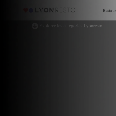
Restaur
Explorer les catégories Lyonresto