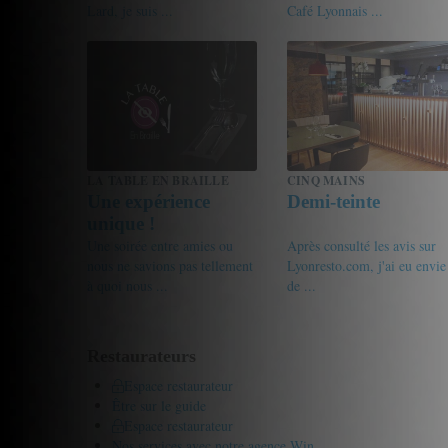
Lard, je suis ...
Café Lyonnais ...
18.5/20
Gourmet de passage
17/20
friandine
LA TABLE EN BRAILLE
CINQ MAINS
Une expérience
Demi-teinte
unique !
Une soirée entre amies ou
Après consulté les avis sur
nous ne savions pas tellement
Lyonresto.com, j'ai eu envie
à quoi nous ...
de ...
18.5/20
c.trenel
12/20
Marion
Restaurateurs
Espace restaurateur
Être sur le guide
Espace restaurateur
Nos services avec notre agence Win