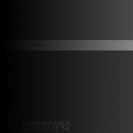
Accueil
> > Hippopotamus
HIPPOPOTAMUS
04 38 12 19 54