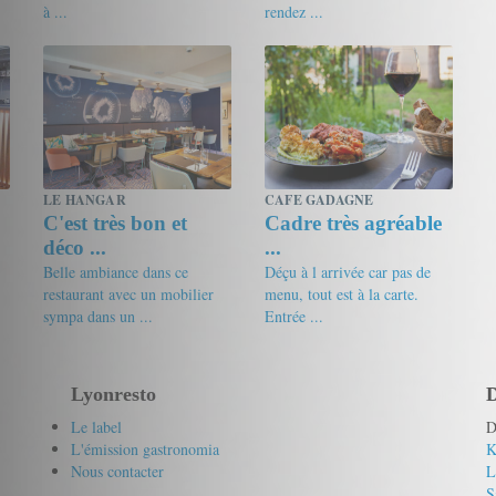
à ...
rendez ...
17/20
Gourmet de passage
19/20
Clo
LE HANGAR
CAFE GADAGNE
C'est très bon et
Cadre très agréable
déco ...
...
Belle ambiance dans ce
Déçu à l arrivée car pas de
restaurant avec un mobilier
menu, tout est à la carte.
sympa dans un ...
Entrée ...
17/20
friandine
12/20
Cad
Lyonresto
D
Le label
D
L'émission gastronomia
K
Nous contacter
L
S