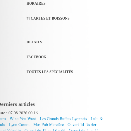
HORAIRES
CARTES ET BOISSONS
DÉTAILS
FACEBOOK
TOUTES LES SPÉCIALITÉS
erniers articles
ate : 07 08 2026 00:16
uro
-
Wine You Want
-
Les Grands Buffets Lyonnais
-
Lulu &
ulu - Lyon Carnot
-
Mos Pub Mercière
-
Ouvert 14 février
aint-Valentin
-
Ouvert du 12 au 18 août
-
Ouvert du 5 au 11