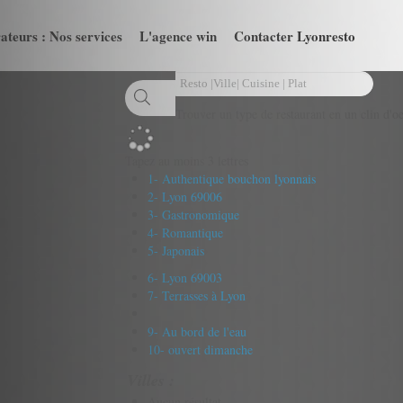
ateurs : Nos services
L'agence win
Contacter Lyonresto
Trouver un type de restaurant en un clin d'oe
Tapez au moins 3 lettres
1- Authentique bouchon lyonnais
2- Lyon 69006
3- Gastronomique
4- Romantique
5- Japonais
6- Lyon 69003
7- Terrasses à Lyon
9- Au bord de l'eau
10- ouvert dimanche
Villes :
Aucun résultat