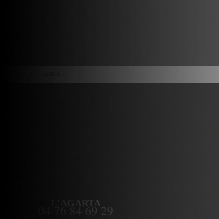
Accueil
> > L'Agarta
L'AGARTA
04 76 84 69 29