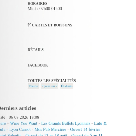
HORAIRES
Midi : 07h00 01h00
CARTES ET BOISSONS
DÉTAILS
FACEBOOK
TOUTES LES SPÉCIALITÉS
Traiteur
7 jours sur 7
Étudiants
erniers articles
ate : 06 08 2026 18:08
uro
-
Wine You Want
-
Les Grands Buffets Lyonnais
-
Lulu &
ulu - Lyon Carnot
-
Mos Pub Mercière
-
Ouvert 14 février
aint-Valentin
-
Ouvert du 12 au 18 août
-
Ouvert du 5 au 11