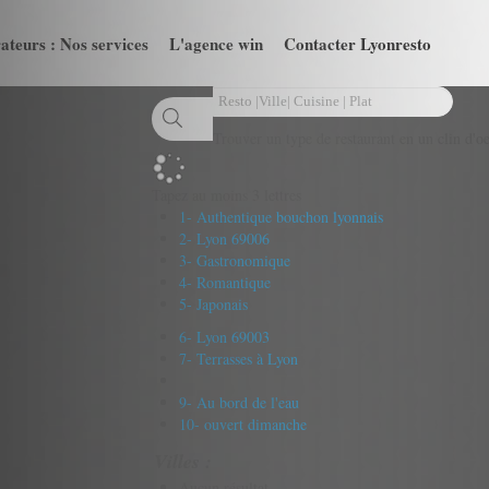
ateurs : Nos services
L'agence win
Contacter Lyonresto
Trouver un type de restaurant en un clin d'oe
Tapez au moins 3 lettres
1- Authentique bouchon lyonnais
2- Lyon 69006
3- Gastronomique
4- Romantique
5- Japonais
6- Lyon 69003
7- Terrasses à Lyon
9- Au bord de l'eau
10- ouvert dimanche
Villes :
Aucun résultat