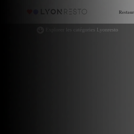
Restaur
Explorer les catégories Lyonresto