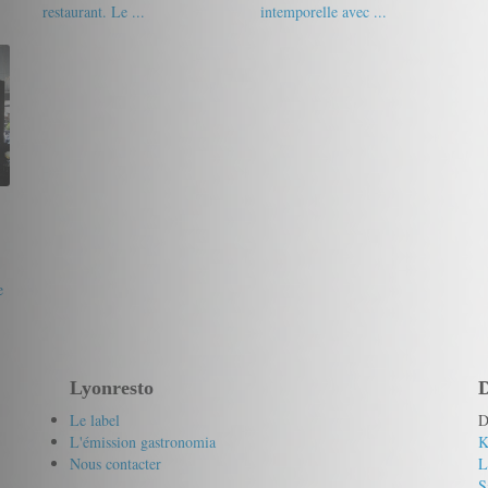
restaurant. Le ...
intemporelle avec ...
19/20
Lorca
17/20
Gourmet de passage
e
Lyonresto
D
Le label
D
L'émission gastronomia
K
Nous contacter
L
S