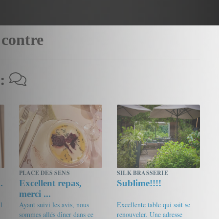
 contre
 :
PLACE DES SENS
SILK BRASSERIE
.
Excellent repas,
Sublime!!!!
merci ...
l
Ayant suivi les avis, nous
Excellente table qui sait se
sommes allés dîner dans ce
renouveler. Une adresse