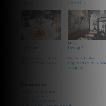
(nombreuses ...
même si la ...
18.5/20
friandine
17.5/20
Michel
LE NOELIS
LE F2
Très bien
Le top !
C'est avec beaucoup de plaisir
J'ai adoré cet endroit.
que je suis revenue dans ce
L'équipe est géniale, le cadr
restaurant ...
est superbe, ...
17/20
Gourmet de passage
18/20
Gourmet de passage
Restaurateurs
Espace restaurateur
Être sur le guide
Espace restaurateur
Nos services avec notre agence Win