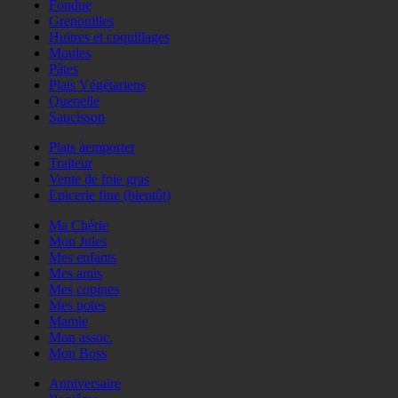
Fondue
Grenouilles
Huitres et coquillages
Moules
Pâtes
Plats Végétariens
Quenelle
Saucisson
Plats àemporter
Traiteur
Vente de foie gras
Epicerie fine (bientôt)
Ma Chérie
Mon Jules
Mes enfants
Mes amis
Mes copines
Mes potes
Mamie
Mon assoc.
Mon Boss
Anniversaire