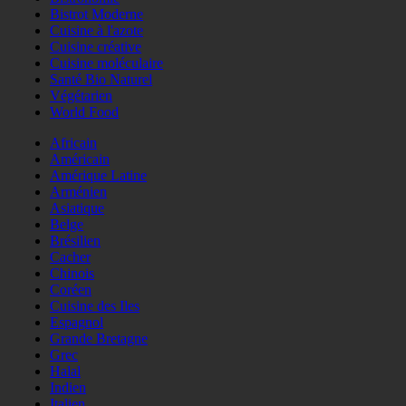
Bistrot Moderne
Cuisine à l'azote
Cuisine créative
Cuisine moléculaire
Santé Bio Naturel
Végétarien
World Food
Africain
Américain
Amérique Latine
Arménien
Asiatique
Belge
Brésilien
Cacher
Chinois
Coréen
Cuisine des Iles
Espagnol
Grande Bretagne
Grec
Halal
Indien
Italien