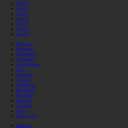
Lyon 3
Lyon 4
Lyon 5
Lyon 6
Lyon 7
Lyon 8
Lyon 9
Bellecour
Brotteaux
Confluence
Cordeliers
Croix-Rousse
Foch
Fourvière
Gerland
Guillotière
Monplaisir
Part Dieu
Perrache
Terreaux
Vaise
Vieux Lyon
Brignais