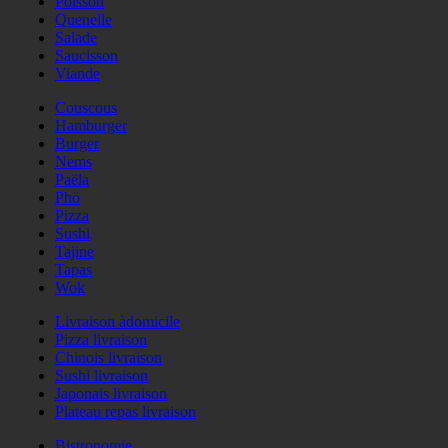
Poisson
Quenelle
Salade
Saucisson
Viande
Couscous
Hamburger
Burger
Nems
Paëla
Phö
Pizza
Sushi
Tajine
Tapas
Wok
Livraison àdomicile
Pizza livraison
Chinois livraison
Sushi livraison
Japonais livraison
Plateau repas livraison
Bistronomie