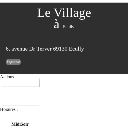
Le Village
à
Ecully
6, avenue Dr Terver 69130 Ecully
Espagnol
Actions
04 78 33 26 39
ITINERAIRE
DONNER AVIS
Horaires :
Midi
Soir