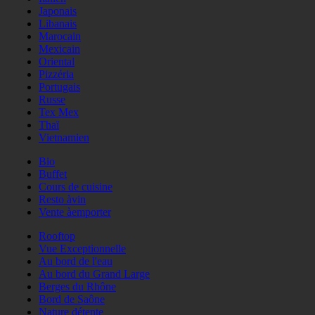
Japonais
Libanais
Marocain
Mexicain
Oriental
Pizzéria
Portugais
Russe
Tex Mex
Thaï
Vietnamien
Bio
Buffet
Cours de cuisine
Resto àvin
Vente àemporter
Rooftop
Vue Exceptionnelle
Au bord de l'eau
Au bord du Grand Large
Berges du Rhône
Bord de Saône
Nature détente