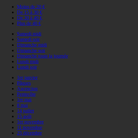
Moins de 20 €
De 15 à 30 €
De 30 à 40 €
Plus de 40 €
Samedi midi
Samedi soir
Dimanche midi
Dimanche soir
Dimanche toute la journée
Lundi midi
Lundi soir
1er janvier
Pâques
Ascencion
Pentecôte
1er mai
8 mai
14 juillet
15 août
1er novembre
11 novembre
25 décembre