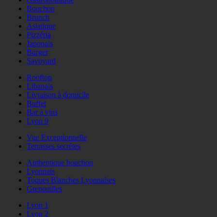
Bouchon
Brunch
Asiatique
Pizzéria
Japonais
Burger
Savoyard
Rooftop
Libanais
Livraison à domicile
Buffet
Bar à vins
Lyon 9
Vue Exceptionnelle
Terrasses secrètes
Authentique bouchon
Lyonnais
Toques Blanches Lyonnaises
Grenouilles
Lyon 1
Lyon 2