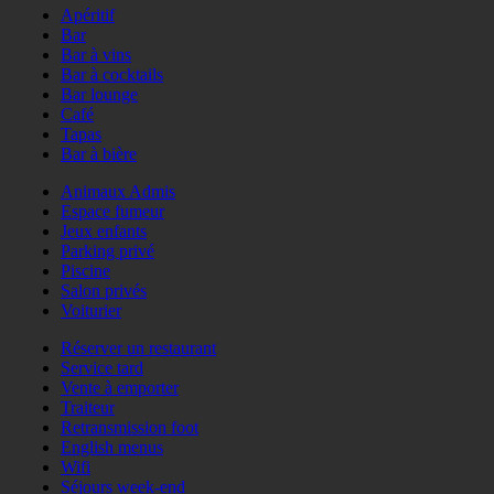
Apéritif
Bar
Bar à vins
Bar à cocktails
Bar lounge
Café
Tapas
Bar à bière
Animaux Admis
Espace fumeur
Jeux enfants
Parking privé
Piscine
Salon privés
Voiturier
Réserver un restaurant
Service tard
Vente à emporter
Traiteur
Retransmission foot
English menus
Wifi
Séjours week-end