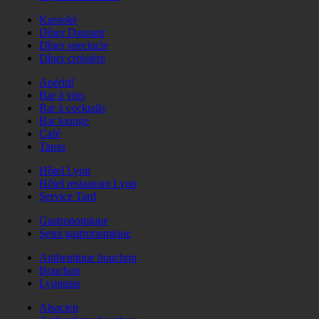
Karaoké
Dîner Dansant
Dîner spectacle
Dîner croisière
Apéritif
Bar à vins
Bar à cocktails
Bar lounge
Café
Tapas
Hôtel Lyon
Hôtel restaurant Lyon
Service Tard
Gastronomique
Semi gastronomique
Authentique bouchon
Bouchon
Lyonnais
Alsacien