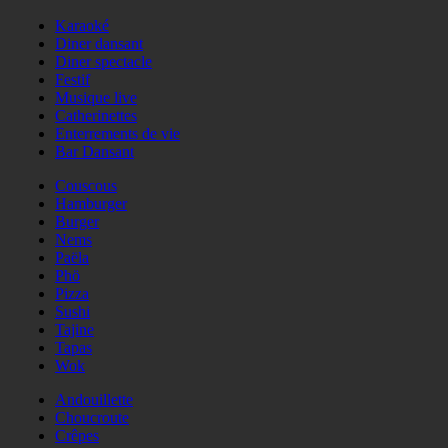
Karaoké
Diner dansant
Diner spectacle
Festif
Musique live
Catherinettes
Enterrements de vie
Bar Dansant
Couscous
Hamburger
Burger
Nems
Paëla
Phö
Pizza
Sushi
Tajine
Tapas
Wok
Andouillette
Choucroute
Crêpes