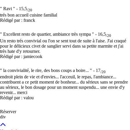
" Ravi " -
15,5
/20
trés bon accueil cuisine familial
Rédigé par : franck
" Excellent resto de quartier, ambiance très sympa " -
16,5
/20
Un resto trés convivial ou l'on se sent tout de suite à l'aise. J'ai craqué
pour le délicieux civet de sanglier servi dans sa petite marmite et j'ai
très hate d'y retourner.
Rédigé par : jamiecook
" la convivialité, le rire, des bons coups a boire... " -
17
/20
endroit plein de vie et d'envies... l'acceuil, le repas, l'ambiance...
contribuent a ce petit moment de bonheur... du sérieux sans se prendre
au sérieux, le bon dosage pour un moment suspendu... une envie d'y
revenir... merci
Rédigé par : valou
Réserver
div