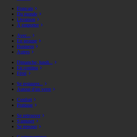
Français
Du monde
Livraison
À emporter
Avec...
En groupe
Business
Autres
Dimanche, lundi...
En continu
Férié
Se restaurer...
Autour d'un verre
Confort
Pratique
Se retrouver
S'amuser
Se reposer
Gastronomique