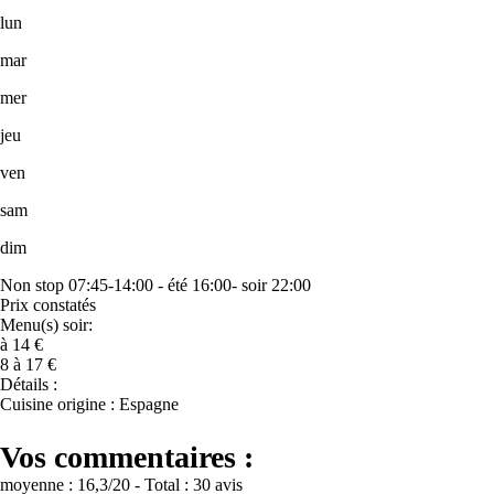
lun
mar
mer
jeu
ven
sam
dim
Non stop 07:45-14:00 - été 16:00- soir 22:00
Prix constatés
Menu(s) soir:
à 14 €
8 à 17 €
Détails :
Cuisine origine : Espagne
Vos commentaires :
moyenne :
16,3
/20
- Total :
30 avis