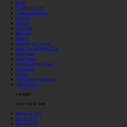
Bron
Caluire et Cuire
Chalon sur Saône
Dardilly
Décines
Limonest
Meyzieu
Millery
Neuville sur Saône
Saint Cyr au Mont d'Or
Saint Fons
Saint Priest
Tassin la Demi Lune
Vénisseux
Vienne
Villefranche-sur-Saône
Villeurbanne
a remplir
Lien vers le haut
Moins de 10 €
De 10 à15 €
Plus de 15 €