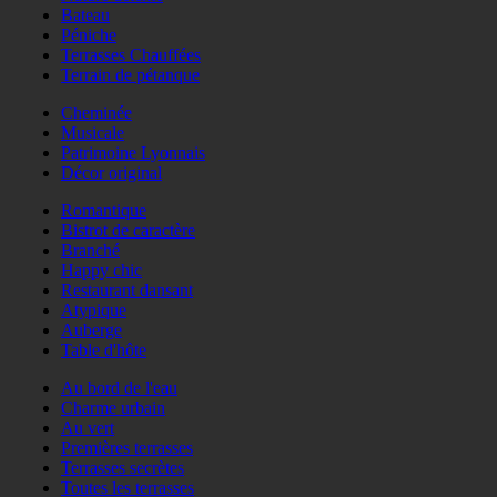
Bateau
Péniche
Terrasses Chauffées
Terrain de pétanque
Cheminée
Musicale
Patrimoine Lyonnais
Décor original
Romantique
Bistrot de caractère
Branché
Happy chic
Restaurant dansant
Atypique
Auberge
Table d'hôte
Au bord de l'eau
Charme urbain
Au vert
Premières terrasses
Terrasses secrètes
Toutes les terrasses