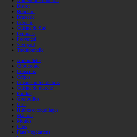
Authentique bouchon
Bistrot
Bouchon
Brasserie
Crêperie
Cuisine du Sud
Lyonnais
Provençal
Savoyard
Traditionnelle
Andouillette
Choucroute
Couscous
Crêpes
Cuisine au feu de bois
Cuisine du marché
Fondue
Grenouilles
Grill
Huitres et coquillages
Mâchon
Moules
Pâtes
Plats Végétariens