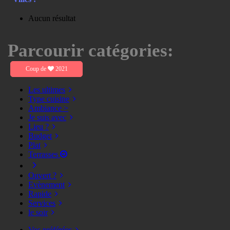
Aucun résultat
Parcourir catégories:
Coup de
2021
Les ultimes
Type cuisine
Ambiance >
Je suis avec
Lieu ?
Budget
Plat
Terrasses
Ouvert ?
Evènement
Rapide
Services
le soir
Vos préférées