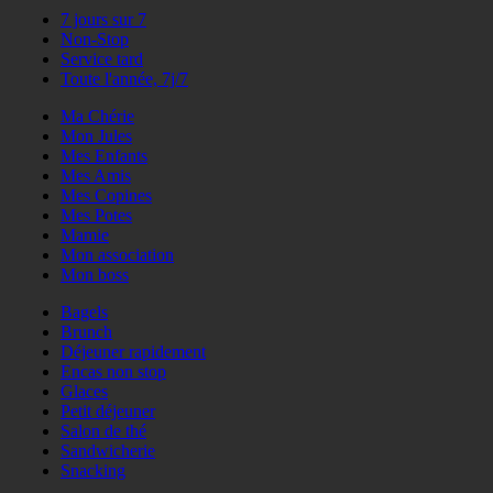
7 jours sur 7
Non-Stop
Service tard
Toute l'année, 7j/7
Ma Chérie
Mon Jules
Mes Enfants
Mes Amis
Mes Copines
Mes Potes
Mamie
Mon association
Mon boss
Bagels
Brunch
Déjeuner rapidement
Encas non stop
Glaces
Petit déjeuner
Salon de thé
Sandwicherie
Snacking