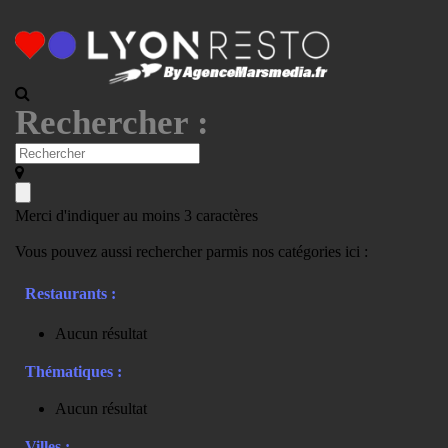
Rechercher :
Merci d'indiquer au moins 3 caractères
Vous pouvez aussi rechercher parmis nos catégories ici :
Restaurants :
Aucun résultat
Thématiques :
Aucun résultat
Villes :