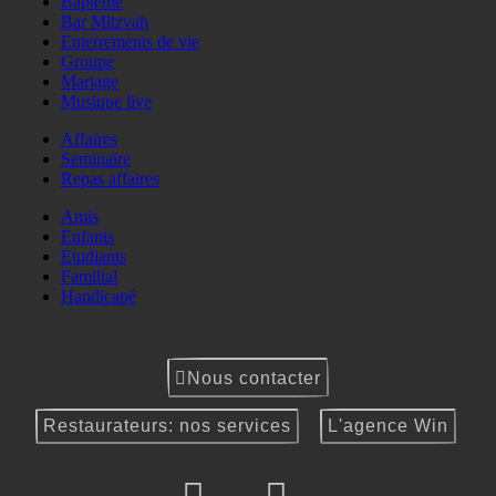
Baptême
Bar Mitzvah
Enterrements de vie
Groupe
Mariage
Musique live
Affaires
Seminaire
Repas affaires
Amis
Enfants
Etudiants
Familial
Handicapé
Nous contacter
Restaurateurs: nos services
L'agence Win