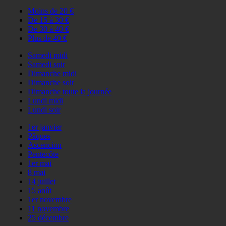
Moins de 20 €
De 15 à 30 €
De 30 à 40 €
Plus de 40 €
Samedi midi
Samedi soir
Dimanche midi
Dimanche soir
Dimanche toute la journée
Lundi midi
Lundi soir
1er janvier
Pâques
Ascencion
Pentecôte
1er mai
8 mai
14 juillet
15 août
1er novembre
11 novembre
25 décembre