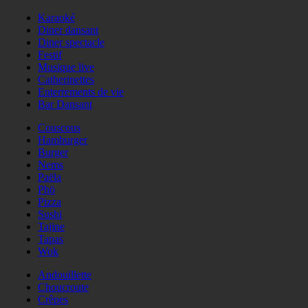
Karaoké
Diner dansant
Diner spectacle
Festif
Musique live
Catherinettes
Enterrements de vie
Bar Dansant
Couscous
Hamburger
Burger
Nems
Paëla
Phö
Pizza
Sushi
Tajine
Tapas
Wok
Andouillette
Choucroute
Crêpes