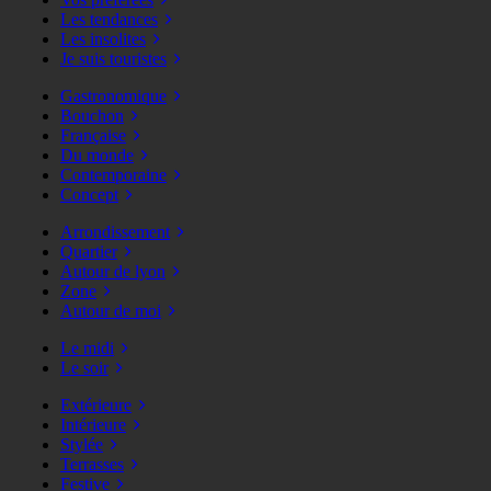
Les tendances
Les insolites
Je suis touristes
Gastronomique
Bouchon
Française
Du monde
Contemporaine
Concept
Arrondissement
Quartier
Autour de lyon
Zone
Autour de moi
Le midi
Le soir
Extérieure
Intérieure
Stylée
Terrasses
Festive