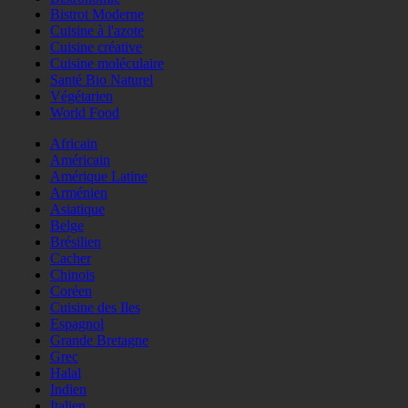
Bistrot Moderne
Cuisine à l'azote
Cuisine créative
Cuisine moléculaire
Santé Bio Naturel
Végétarien
World Food
Africain
Américain
Amérique Latine
Arménien
Asiatique
Belge
Brésilien
Cacher
Chinois
Coréen
Cuisine des Iles
Espagnol
Grande Bretagne
Grec
Halal
Indien
Italien