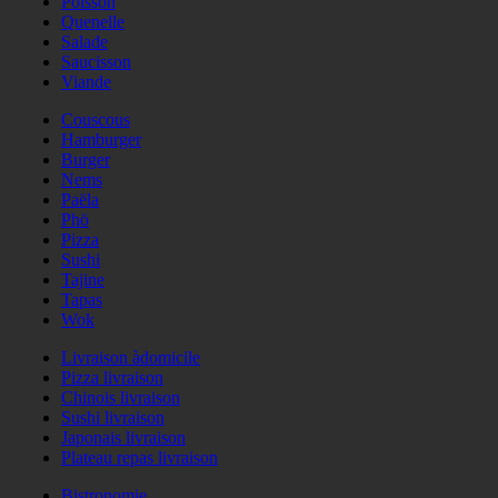
Poisson
Quenelle
Salade
Saucisson
Viande
Couscous
Hamburger
Burger
Nems
Paëla
Phö
Pizza
Sushi
Tajine
Tapas
Wok
Livraison àdomicile
Pizza livraison
Chinois livraison
Sushi livraison
Japonais livraison
Plateau repas livraison
Bistronomie