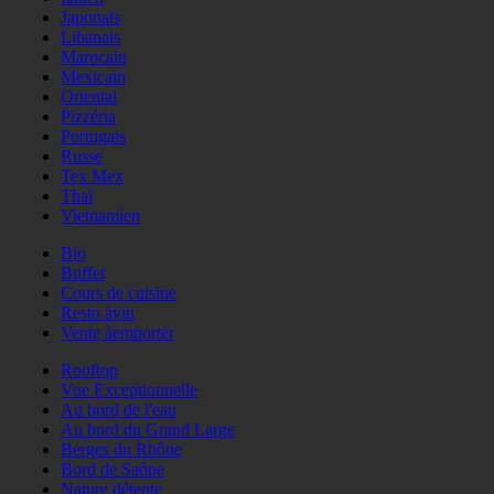
Japonais
Libanais
Marocain
Mexicain
Oriental
Pizzéria
Portugais
Russe
Tex Mex
Thaï
Vietnamien
Bio
Buffet
Cours de cuisine
Resto àvin
Vente àemporter
Rooftop
Vue Exceptionnelle
Au bord de l'eau
Au bord du Grand Large
Berges du Rhône
Bord de Saône
Nature détente