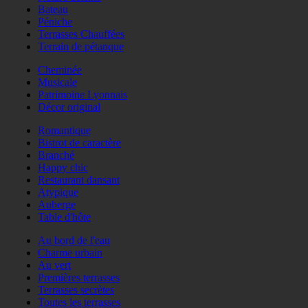
Bateau
Péniche
Terrasses Chauffées
Terrain de pétanque
Cheminée
Musicale
Patrimoine Lyonnais
Décor original
Romantique
Bistrot de caractère
Branché
Happy chic
Restaurant dansant
Atypique
Auberge
Table d'hôte
Au bord de l'eau
Charme urbain
Au vert
Premières terrasses
Terrasses secrètes
Toutes les terrasses