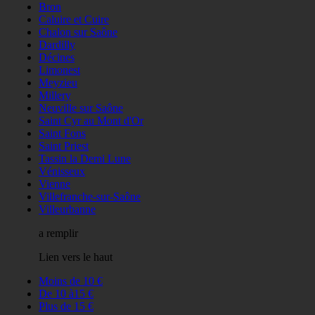
Bron
Caluire et Cuire
Chalon sur Saône
Dardilly
Décines
Limonest
Meyzieu
Millery
Neuville sur Saône
Saint Cyr au Mont d'Or
Saint Fons
Saint Priest
Tassin la Demi Lune
Vénisseux
Vienne
Villefranche-sur-Saône
Villeurbanne
a remplir
Lien vers le haut
Moins de 10 €
De 10 à15 €
Plus de 15 €