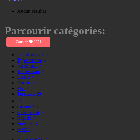
Aucun résultat
Parcourir catégories:
Coup de
2021
Les ultimes
Type cuisine
Ambiance >
Je suis avec
Lieu ?
Budget
Plat
Terrasses
Ouvert ?
Evènement
Rapide
Services
le soir
Vos préférées