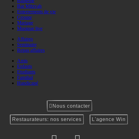
Baptême
Bar Mitzvah
Enterrements de vie
Groupe
Mariage
Musique live
Affaires
Seminaire
Repas affaires
Amis
Enfants
Etudiants
Familial
Handicapé
Nous contacter
Restaurateurs: nos services
L'agence Win