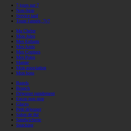
7 jours sur 7
Non-Stop
Service tard
Toute l'année, 7j/7
Ma Chérie
Mon Jules
Mes Enfants
Mes Amis
Mes Copines
Mes Potes
Mamie
Mon association
Mon boss
Bagels
Brunch
Déjeuner rapidement
Encas non stop
Glaces
Petit déjeuner
Salon de thé
Sandwicherie
Snacking