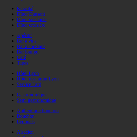
Karaoké
Dîner Dansant
Dîner spectacle
Dîner croisière
Apéritif
Bar à vins
Bar à cocktails
Bar lounge
Café
Tapas
Hôtel Lyon
Hôtel restaurant Lyon
Service Tard
Gastronomique
Semi gastronomique
Authentique bouchon
Bouchon
Lyonnais
Alsacien