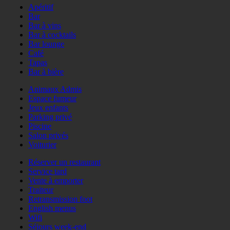
Apéritif
Bar
Bar à vins
Bar à cocktails
Bar lounge
Café
Tapas
Bar à bière
Animaux Admis
Espace fumeur
Jeux enfants
Parking privé
Piscine
Salon privés
Voiturier
Réserver un restaurant
Service tard
Vente à emporter
Traiteur
Retransmission foot
English menus
Wifi
Séjours week-end