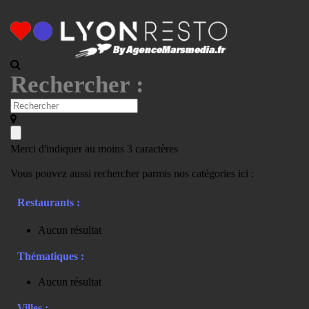
Rechercher :
Merci d'indiquer au moins 3 caractères
Vous pouvez aussi rechercher parmis nos catégories ici :
Restaurants :
Aucun résultat
Thématiques :
Aucun résultat
Villes :