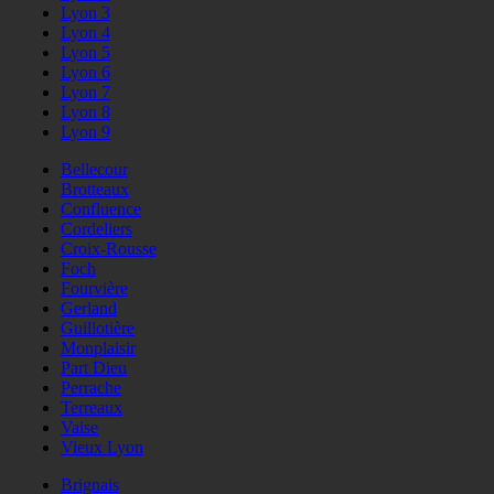
Lyon 3
Lyon 4
Lyon 5
Lyon 6
Lyon 7
Lyon 8
Lyon 9
Bellecour
Brotteaux
Confluence
Cordeliers
Croix-Rousse
Foch
Fourvière
Gerland
Guillotière
Monplaisir
Part Dieu
Perrache
Terreaux
Vaise
Vieux Lyon
Brignais