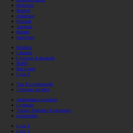
Bouchon
Brunch
Asiatique
Pizzéria
Japonais
Burger
Savoyard
Rooftop
Libanais
Livraison à domicile
Buffet
Bar à vins
Lyon 9
Vue Exceptionnelle
Terrasses secrètes
Authentique bouchon
Lyonnais
Toques Blanches Lyonnaises
Grenouilles
Lyon 1
Lyon 2