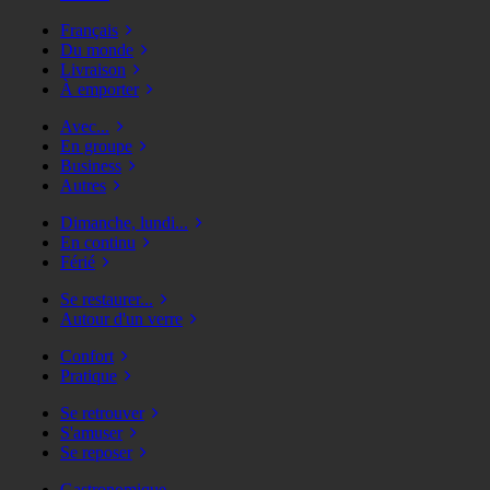
Français
Du monde
Livraison
À emporter
Avec...
En groupe
Business
Autres
Dimanche, lundi...
En continu
Férié
Se restaurer...
Autour d'un verre
Confort
Pratique
Se retrouver
S'amuser
Se reposer
Gastronomique