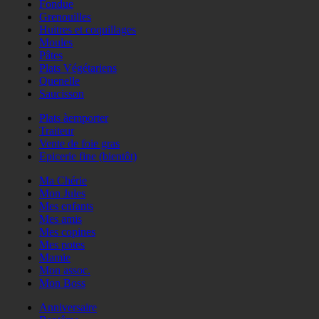
Fondue
Grenouilles
Huitres et coquillages
Moules
Pâtes
Plats Végétariens
Quenelle
Saucisson
Plats àemporter
Traiteur
Vente de foie gras
Epicerie fine (bientôt)
Ma Chérie
Mon Jules
Mes enfants
Mes amis
Mes copines
Mes potes
Mamie
Mon assoc.
Mon Boss
Anniversaire