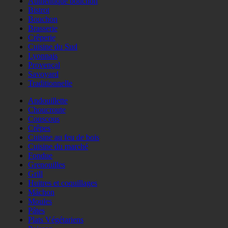
Authentique bouchon
Bistrot
Bouchon
Brasserie
Crêperie
Cuisine du Sud
Lyonnais
Provençal
Savoyard
Traditionnelle
Andouillette
Choucroute
Couscous
Crêpes
Cuisine au feu de bois
Cuisine du marché
Fondue
Grenouilles
Grill
Huitres et coquillages
Mâchon
Moules
Pâtes
Plats Végétariens