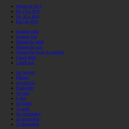
Moins de 20 €
De 15 à 30 €
De 30 à 40 €
Plus de 40 €
Samedi midi
Samedi soir
Dimanche midi
Dimanche soir
Dimanche toute la journée
Lundi midi
Lundi soir
1er janvier
Pâques
Ascencion
Pentecôte
1er mai
8 mai
14 juillet
15 août
1er novembre
11 novembre
25 décembre