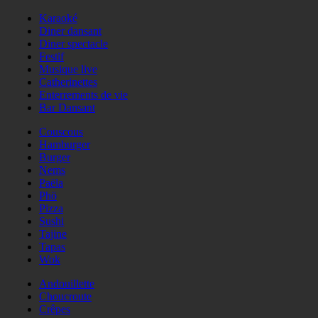
Karaoké
Diner dansant
Diner spectacle
Festif
Musique live
Catherinettes
Enterrements de vie
Bar Dansant
Couscous
Hamburger
Burger
Nems
Paëla
Phö
Pizza
Sushi
Tajine
Tapas
Wok
Andouillette
Choucroute
Crêpes