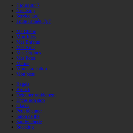
7 jours sur 7
Non-Stop
Service tard
Toute l'année, 7j/7
Ma Chérie
Mon Jules
Mes Enfants
Mes Amis
Mes Copines
Mes Potes
Mamie
Mon association
Mon boss
Bagels
Brunch
Déjeuner rapidement
Encas non stop
Glaces
Petit déjeuner
Salon de thé
Sandwicherie
Snacking