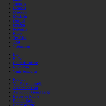
Japonais
Libanais
Marocain
Mexicain
Oriental
Pizzéria
Portugais
Russe
Tex Mex
Thaï
Vietnamien
Bio
Buffet
Cours de cuisine
Resto àvin
Vente àemporter
Rooftop
Vue Exceptionnelle
Au bord de l'eau
Au bord du Grand Large
Berges du Rhône
Bord de Saône
Nature détente