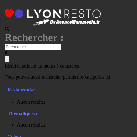
Rechercher :
Merci d'indiquer au moins 3 caractères
Vous pouvez aussi rechercher parmis nos catégories ici :
Restaurants :
Aucun résultat
Thématiques :
Aucun résultat
Villes :