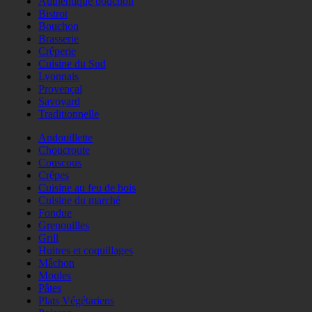
Authentique bouchon
Bistrot
Bouchon
Brasserie
Crêperie
Cuisine du Sud
Lyonnais
Provençal
Savoyard
Traditionnelle
Andouillette
Choucroute
Couscous
Crêpes
Cuisine au feu de bois
Cuisine du marché
Fondue
Grenouilles
Grill
Huitres et coquillages
Mâchon
Moules
Pâtes
Plats Végétariens