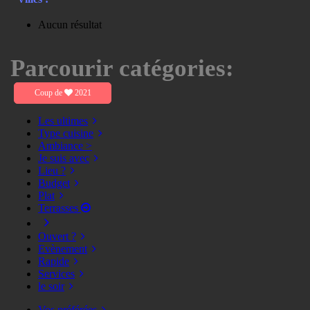
Aucun résultat
Parcourir catégories:
Coup de
2021
Les ultimes
Type cuisine
Ambiance >
Je suis avec
Lieu ?
Budget
Plat
Terrasses
Ouvert ?
Evènement
Rapide
Services
le soir
Vos préférées