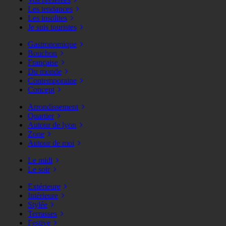
Les tendances
Les insolites
Je suis touristes
Gastronomique
Bouchon
Française
Du monde
Contemporaine
Concept
Arrondissement
Quartier
Autour de lyon
Zone
Autour de moi
Le midi
Le soir
Extérieure
Intérieure
Stylée
Terrasses
Festive