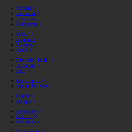
Français
Du monde
Livraison
À emporter
Avec...
En groupe
Business
Autres
Dimanche, lundi...
En continu
Férié
Se restaurer...
Autour d'un verre
Confort
Pratique
Se retrouver
S'amuser
Se reposer
Gastronomique