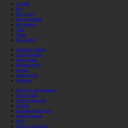
Apéritif
Bar
Bar à vins
Bar à cocktails
Bar lounge
Café
Tapas
Bar à bière
Animaux Admis
Espace fumeur
Jeux enfants
Parking privé
Piscine
Salon privés
Voiturier
Réserver un restaurant
Service tard
Vente à emporter
Traiteur
Retransmission foot
English menus
Wifi
Séjours week-end