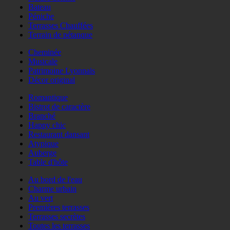
Bateau
Péniche
Terrasses Chauffées
Terrain de pétanque
Cheminée
Musicale
Patrimoine Lyonnais
Décor original
Romantique
Bistrot de caractère
Branché
Happy chic
Restaurant dansant
Atypique
Auberge
Table d'hôte
Au bord de l'eau
Charme urbain
Au vert
Premières terrasses
Terrasses secrètes
Toutes les terrasses