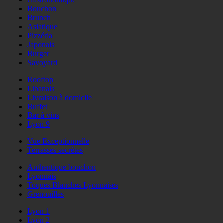
Bouchon
Brunch
Asiatique
Pizzéria
Japonais
Burger
Savoyard
Rooftop
Libanais
Livraison à domicile
Buffet
Bar à vins
Lyon 9
Vue Exceptionnelle
Terrasses secrètes
Authentique bouchon
Lyonnais
Toques Blanches Lyonnaises
Grenouilles
Lyon 1
Lyon 2