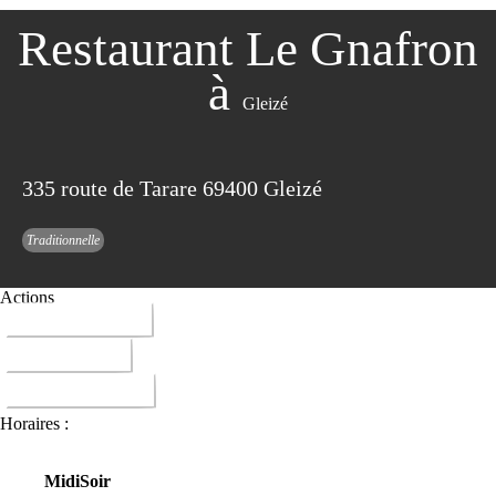
Restaurant Le Gnafron
à
Gleizé
335 route de Tarare 69400 Gleizé
Traditionnelle
Actions
04 74 62 17 91
ITINERAIRE
DONNER AVIS
Horaires :
Midi
Soir