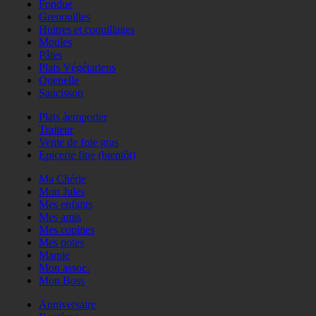
Fondue
Grenouilles
Huitres et coquillages
Moules
Pâtes
Plats Végétariens
Quenelle
Saucisson
Plats àemporter
Traiteur
Vente de foie gras
Epicerie fine (bientôt)
Ma Chérie
Mon Jules
Mes enfants
Mes amis
Mes copines
Mes potes
Mamie
Mon assoc.
Mon Boss
Anniversaire