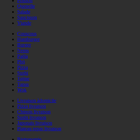
Poisson
Quenelle
Salade
Saucisson
Viande
Couscous
Hamburger
Burger
Nems
Paëla
Phö
Pizza
Sushi
Tajine
Tapas
Wok
Livraison àdomicile
Pizza livraison
Chinois livraison
Sushi livraison
Japonais livraison
Plateau repas livraison
Bistronomie