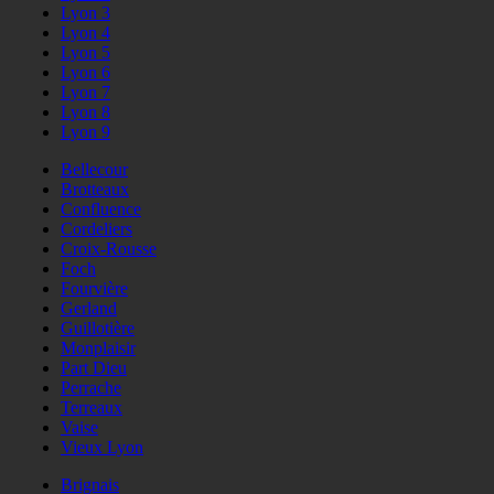
Lyon 3
Lyon 4
Lyon 5
Lyon 6
Lyon 7
Lyon 8
Lyon 9
Bellecour
Brotteaux
Confluence
Cordeliers
Croix-Rousse
Foch
Fourvière
Gerland
Guillotière
Monplaisir
Part Dieu
Perrache
Terreaux
Vaise
Vieux Lyon
Brignais