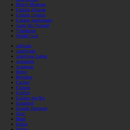
Bistrot Moderne
Cuisine à l'azote
Cuisine créative
Cuisine moléculaire
Santé Bio Naturel
Végétarien
World Food
Africain
Américain
Amérique Latine
Arménien
Asiatique
Belge
Brésilien
Cacher
Chinois
Coréen
Cuisine des Iles
Espagnol
Grande Bretagne
Grec
Halal
Indien
Italien