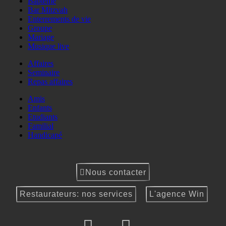
Baptême
Bar Mitzvah
Enterrements de vie
Groupe
Mariage
Musique live
Affaires
Seminaire
Repas affaires
Amis
Enfants
Etudiants
Familial
Handicapé
Nous contacter
Restaurateurs: nos services
L'agence Win