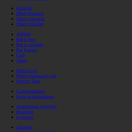
Karaoké
Dîner Dansant
Dîner spectacle
Dîner croisière
Apéritif
Bar à vins
Bar à cocktails
Bar lounge
Café
Tapas
Hôtel Lyon
Hôtel restaurant Lyon
Service Tard
Gastronomique
Semi gastronomique
Authentique bouchon
Bouchon
Lyonnais
Alsacien