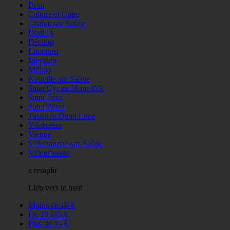
Bron
Caluire et Cuire
Chalon sur Saône
Dardilly
Décines
Limonest
Meyzieu
Millery
Neuville sur Saône
Saint Cyr au Mont d'Or
Saint Fons
Saint Priest
Tassin la Demi Lune
Vénisseux
Vienne
Villefranche-sur-Saône
Villeurbanne
a remplir
Lien vers le haut
Moins de 10 €
De 10 à15 €
Plus de 15 €