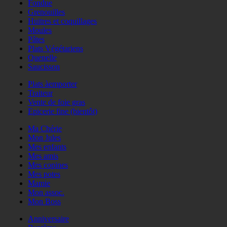
Fondue
Grenouilles
Huitres et coquillages
Moules
Pâtes
Plats Végétariens
Quenelle
Saucisson
Plats àemporter
Traiteur
Vente de foie gras
Epicerie fine (bientôt)
Ma Chérie
Mon Jules
Mes enfants
Mes amis
Mes copines
Mes potes
Mamie
Mon assoc.
Mon Boss
Anniversaire