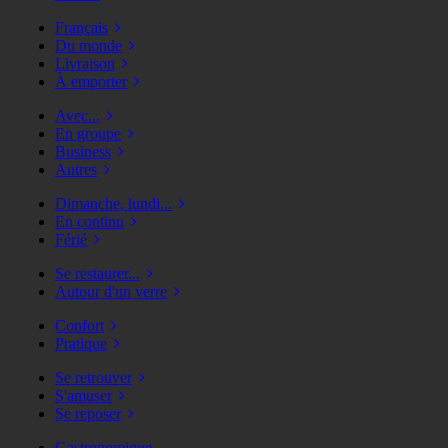
Français
Du monde
Livraison
À emporter
Avec...
En groupe
Business
Autres
Dimanche, lundi...
En continu
Férié
Se restaurer...
Autour d'un verre
Confort
Pratique
Se retrouver
S'amuser
Se reposer
Gastronomique