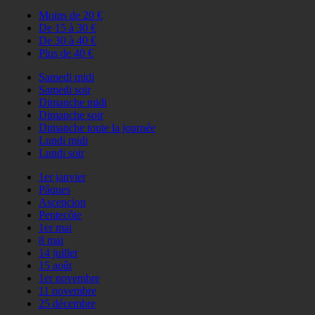
Moins de 20 €
De 15 à 30 €
De 30 à 40 €
Plus de 40 €
Samedi midi
Samedi soir
Dimanche midi
Dimanche soir
Dimanche toute la journée
Lundi midi
Lundi soir
1er janvier
Pâques
Ascencion
Pentecôte
1er mai
8 mai
14 juillet
15 août
1er novembre
11 novembre
25 décembre