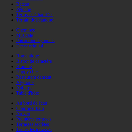
Bateau
Péniche
Terrasses Chauffées
Terrain de pétanque
Cheminée
Musicale
Patrimoine Lyonnais
Décor original
Romantique
Bistrot de caractère
Branché
Happy chic
Restaurant dansant
Atypique
Auberge
Table d'hôte
Au bord de l'eau
Charme urbain
Au vert
Premières terrasses
Terrasses secrètes
Toutes les terrasses