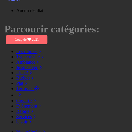
Aucun résultat
Parcourir catégories:
Coup de
2021
Les ultimes
Type cuisine
Ambiance >
Je suis avec
Lieu ?
Budget
Plat
Terrasses
Ouvert ?
Evènement
Rapide
Services
le soir
Vos préférées