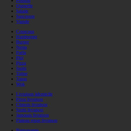
Poisson
Quenelle
Salade
Saucisson
Viande
Couscous
Hamburger
Burger
Nems
Paëla
Phö
Pizza
Sushi
Tajine
Tapas
Wok
Livraison àdomicile
Pizza livraison
Chinois livraison
Sushi livraison
Japonais livraison
Plateau repas livraison
Bistronomie