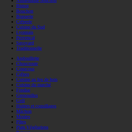
Authentique bouchon
Bistrot
Bouchon
Brasserie
Crêperie
Cuisine du Sud
Lyonnais
Provençal
Savoyard
Traditionnelle
Andouillette
Choucroute
Couscous
Crêpes
Cuisine au feu de bois
Cuisine du marché
Fondue
Grenouilles
Grill
Huitres et coquillages
Mâchon
Moules
Pâtes
Plats Végétariens