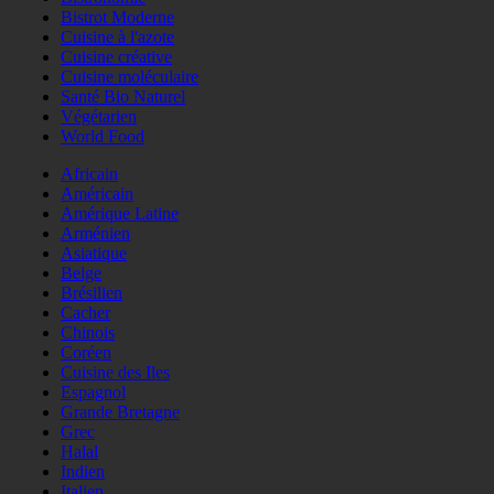
Bistrot Moderne
Cuisine à l'azote
Cuisine créative
Cuisine moléculaire
Santé Bio Naturel
Végétarien
World Food
Africain
Américain
Amérique Latine
Arménien
Asiatique
Belge
Brésilien
Cacher
Chinois
Coréen
Cuisine des Iles
Espagnol
Grande Bretagne
Grec
Halal
Indien
Italien