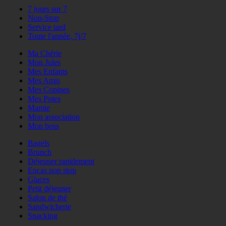
7 jours sur 7
Non-Stop
Service tard
Toute l'année, 7j/7
Ma Chérie
Mon Jules
Mes Enfants
Mes Amis
Mes Copines
Mes Potes
Mamie
Mon association
Mon boss
Bagels
Brunch
Déjeuner rapidement
Encas non stop
Glaces
Petit déjeuner
Salon de thé
Sandwicherie
Snacking