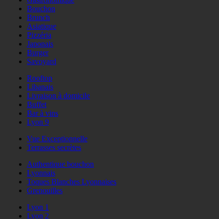
Bouchon
Brunch
Asiatique
Pizzéria
Japonais
Burger
Savoyard
Rooftop
Libanais
Livraison à domicile
Buffet
Bar à vins
Lyon 9
Vue Exceptionnelle
Terrasses secrètes
Authentique bouchon
Lyonnais
Toques Blanches Lyonnaises
Grenouilles
Lyon 1
Lyon 2