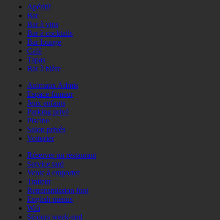
Apéritif
Bar
Bar à vins
Bar à cocktails
Bar lounge
Café
Tapas
Bar à bière
Animaux Admis
Espace fumeur
Jeux enfants
Parking privé
Piscine
Salon privés
Voiturier
Réserver un restaurant
Service tard
Vente à emporter
Traiteur
Retransmission foot
English menus
Wifi
Séjours week-end