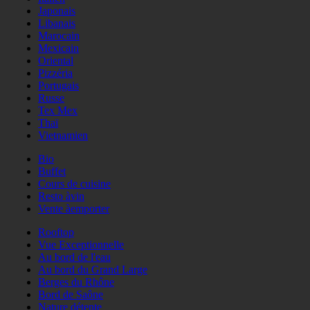
Japonais
Libanais
Marocain
Mexicain
Oriental
Pizzéria
Portugais
Russe
Tex Mex
Thaï
Vietnamien
Bio
Buffet
Cours de cuisine
Resto àvin
Vente àemporter
Rooftop
Vue Exceptionnelle
Au bord de l'eau
Au bord du Grand Large
Berges du Rhône
Bord de Saône
Nature détente