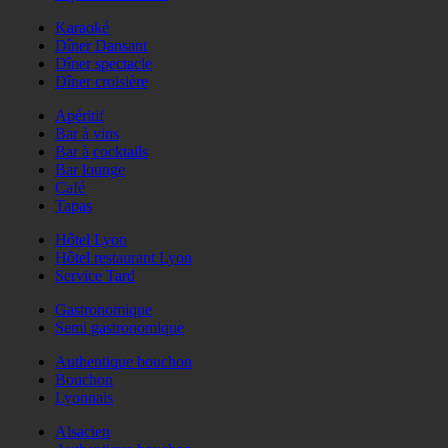
Karaoké
Dîner Dansant
Dîner spectacle
Dîner croisière
Apéritif
Bar à vins
Bar à cocktails
Bar lounge
Café
Tapas
Hôtel Lyon
Hôtel restaurant Lyon
Service Tard
Gastronomique
Semi gastronomique
Authentique bouchon
Bouchon
Lyonnais
Alsacien