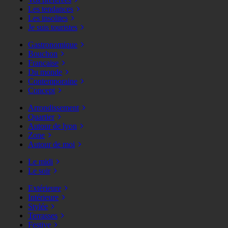
Les tendances
Les insolites
Je suis touristes
Gastronomique
Bouchon
Française
Du monde
Contemporaine
Concept
Arrondissement
Quartier
Autour de lyon
Zone
Autour de moi
Le midi
Le soir
Extérieure
Intérieure
Stylée
Terrasses
Festive