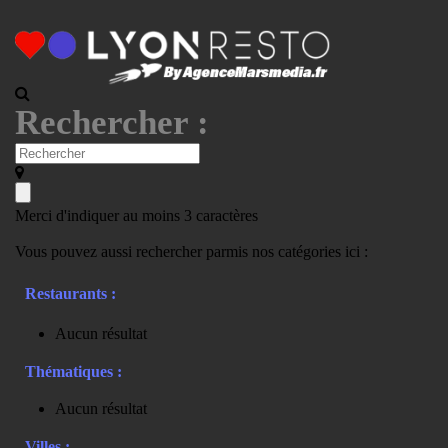
Rechercher :
Merci d'indiquer au moins 3 caractères
Vous pouvez aussi rechercher parmis nos catégories ici :
Restaurants :
Aucun résultat
Thématiques :
Aucun résultat
Villes :