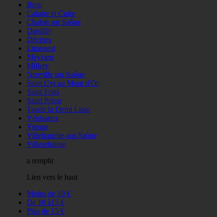
Bron
Caluire et Cuire
Chalon sur Saône
Dardilly
Décines
Limonest
Meyzieu
Millery
Neuville sur Saône
Saint Cyr au Mont d'Or
Saint Fons
Saint Priest
Tassin la Demi Lune
Vénisseux
Vienne
Villefranche-sur-Saône
Villeurbanne
a remplir
Lien vers le haut
Moins de 10 €
De 10 à15 €
Plus de 15 €