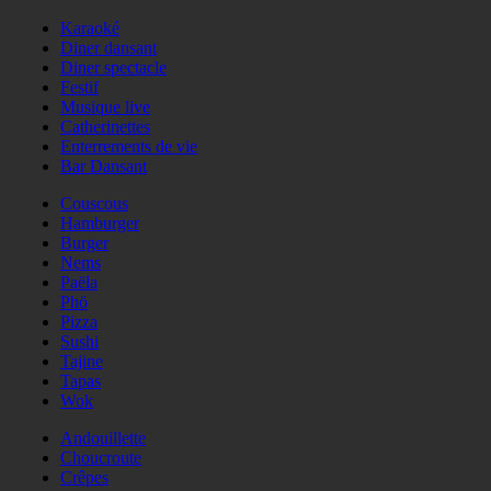
Karaoké
Diner dansant
Diner spectacle
Festif
Musique live
Catherinettes
Enterrements de vie
Bar Dansant
Couscous
Hamburger
Burger
Nems
Paëla
Phö
Pizza
Sushi
Tajine
Tapas
Wok
Andouillette
Choucroute
Crêpes