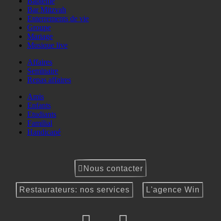
Baptême
Bar Mitzvah
Enterrements de vie
Groupe
Mariage
Musique live
Affaires
Seminaire
Repas affaires
Amis
Enfants
Etudiants
Familial
Handicapé
Nous contacter
Restaurateurs: nos services
L'agence Win