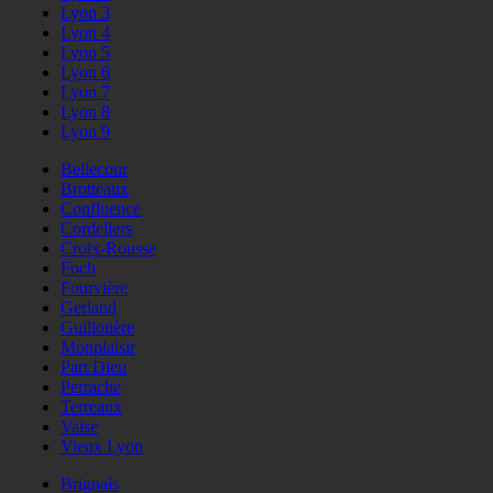
Lyon 3
Lyon 4
Lyon 5
Lyon 6
Lyon 7
Lyon 8
Lyon 9
Bellecour
Brotteaux
Confluence
Cordeliers
Croix-Rousse
Foch
Fourvière
Gerland
Guillotière
Monplaisir
Part Dieu
Perrache
Terreaux
Vaise
Vieux Lyon
Brignais