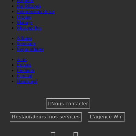
Baptême
Bar Mitzvah
Enterrements de vie
Groupe
Mariage
Musique live
Affaires
Seminaire
Repas affaires
Amis
Enfants
Etudiants
Familial
Handicapé
Nous contacter
Restaurateurs: nos services
L'agence Win