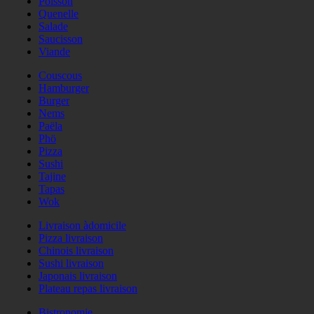
Poisson
Quenelle
Salade
Saucisson
Viande
Couscous
Hamburger
Burger
Nems
Paëla
Phö
Pizza
Sushi
Tajine
Tapas
Wok
Livraison àdomicile
Pizza livraison
Chinois livraison
Sushi livraison
Japonais livraison
Plateau repas livraison
Bistronomie