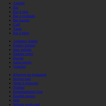
Apéritif
Bar
Bar à vins
Bar à cocktails
Bar lounge
Café
Tapas
Bar à bière
Animaux Admis
Espace fumeur
Jeux enfants
Parking privé
Piscine
Salon privés
Voiturier
Réserver un restaurant
Service tard
Vente à emporter
Traiteur
Retransmission foot
English menus
Wifi
Séjours week-end