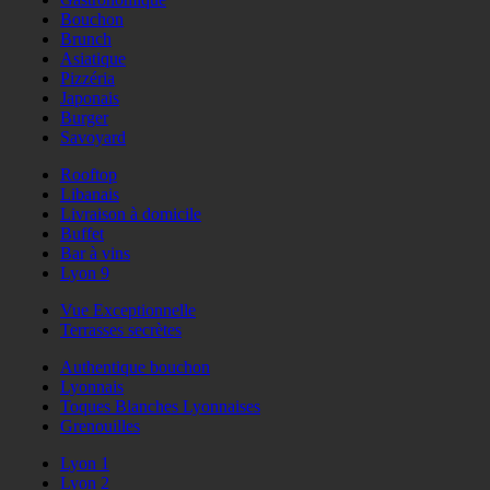
Bouchon
Brunch
Asiatique
Pizzéria
Japonais
Burger
Savoyard
Rooftop
Libanais
Livraison à domicile
Buffet
Bar à vins
Lyon 9
Vue Exceptionnelle
Terrasses secrètes
Authentique bouchon
Lyonnais
Toques Blanches Lyonnaises
Grenouilles
Lyon 1
Lyon 2