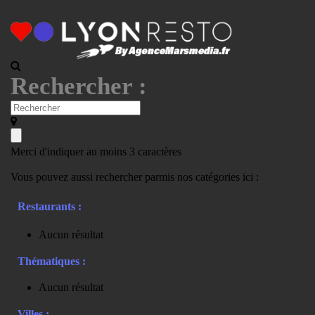
Rechercher :
Merci d'indiquer au moins 3 caractères
Vous pouvez aussi rechercher parmis nos catégories ici :
Restaurants :
Aucun résultat
Thématiques :
Aucun résultat
Villes :