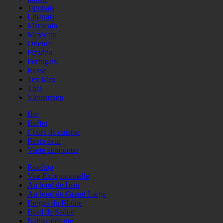
Japonais
Libanais
Marocain
Mexicain
Oriental
Pizzéria
Portugais
Russe
Tex Mex
Thaï
Vietnamien
Bio
Buffet
Cours de cuisine
Resto àvin
Vente àemporter
Rooftop
Vue Exceptionnelle
Au bord de l'eau
Au bord du Grand Large
Berges du Rhône
Bord de Saône
Nature détente