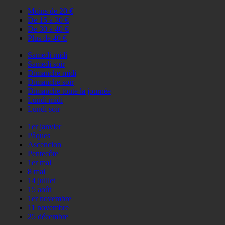
Moins de 20 €
De 15 à 30 €
De 30 à 40 €
Plus de 40 €
Samedi midi
Samedi soir
Dimanche midi
Dimanche soir
Dimanche toute la journée
Lundi midi
Lundi soir
1er janvier
Pâques
Ascencion
Pentecôte
1er mai
8 mai
14 juillet
15 août
1er novembre
11 novembre
25 décembre