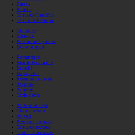
Bateau
Péniche
Terrasses Chauffées
Terrain de pétanque
Cheminée
Musicale
Patrimoine Lyonnais
Décor original
Romantique
Bistrot de caractère
Branché
Happy chic
Restaurant dansant
Atypique
Auberge
Table d'hôte
Au bord de l'eau
Charme urbain
Au vert
Premières terrasses
Terrasses secrètes
Toutes les terrasses