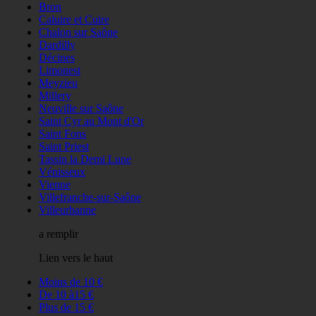
Bron
Caluire et Cuire
Chalon sur Saône
Dardilly
Décines
Limonest
Meyzieu
Millery
Neuville sur Saône
Saint Cyr au Mont d'Or
Saint Fons
Saint Priest
Tassin la Demi Lune
Vénisseux
Vienne
Villefranche-sur-Saône
Villeurbanne
a remplir
Lien vers le haut
Moins de 10 €
De 10 à15 €
Plus de 15 €