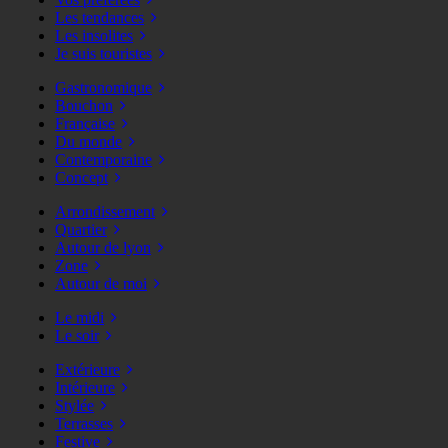
Les tendances
Les insolites
Je suis touristes
Gastronomique
Bouchon
Française
Du monde
Contemporaine
Concept
Arrondissement
Quartier
Autour de lyon
Zone
Autour de moi
Le midi
Le soir
Extérieure
Intérieure
Stylée
Terrasses
Festive