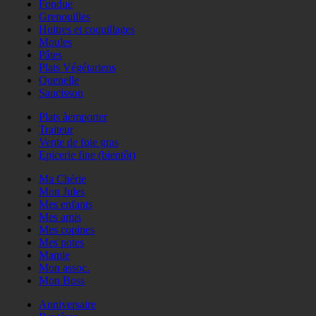
Fondue
Grenouilles
Huitres et coquillages
Moules
Pâtes
Plats Végétariens
Quenelle
Saucisson
Plats àemporter
Traiteur
Vente de foie gras
Epicerie fine (bientôt)
Ma Chérie
Mon Jules
Mes enfants
Mes amis
Mes copines
Mes potes
Mamie
Mon assoc.
Mon Boss
Anniversaire