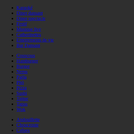
Karaoké
Diner dansant
Diner spectacle
Festif
Musique live
Catherinettes
Enterrements de vie
Bar Dansant
Couscous
Hamburger
Burger
Nems
Paëla
Phö
Pizza
Sushi
Tajine
Tapas
Wok
Andouillette
Choucroute
Crêpes