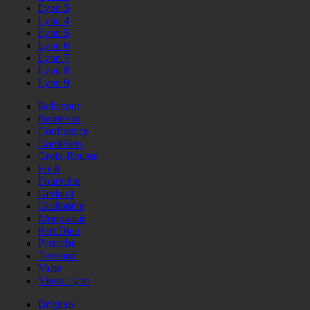
Lyon 3
Lyon 4
Lyon 5
Lyon 6
Lyon 7
Lyon 8
Lyon 9
Bellecour
Brotteaux
Confluence
Cordeliers
Croix-Rousse
Foch
Fourvière
Gerland
Guillotière
Monplaisir
Part Dieu
Perrache
Terreaux
Vaise
Vieux Lyon
Brignais