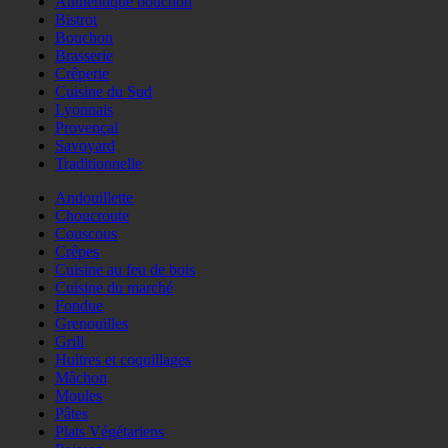
Authentique bouchon
Bistrot
Bouchon
Brasserie
Crêperie
Cuisine du Sud
Lyonnais
Provençal
Savoyard
Traditionnelle
Andouillette
Choucroute
Couscous
Crêpes
Cuisine au feu de bois
Cuisine du marché
Fondue
Grenouilles
Grill
Huitres et coquillages
Mâchon
Moules
Pâtes
Plats Végétariens