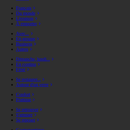
Français
Du monde
Livraison
À emporter
Avec...
En groupe
Business
Autres
Dimanche, lundi...
En continu
Férié
Se restaurer...
Autour d'un verre
Confort
Pratique
Se retrouver
S'amuser
Se reposer
Gastronomique