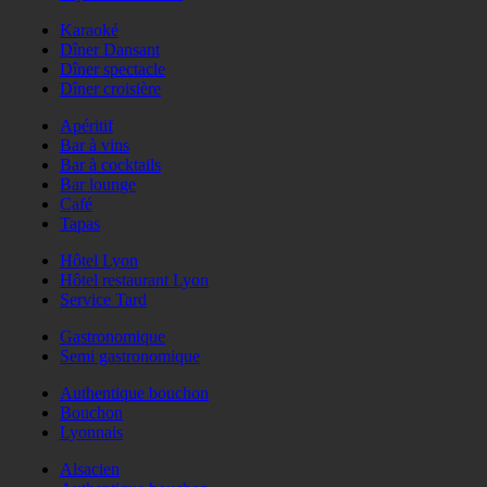
Karaoké
Dîner Dansant
Dîner spectacle
Dîner croisière
Apéritif
Bar à vins
Bar à cocktails
Bar lounge
Café
Tapas
Hôtel Lyon
Hôtel restaurant Lyon
Service Tard
Gastronomique
Semi gastronomique
Authentique bouchon
Bouchon
Lyonnais
Alsacien