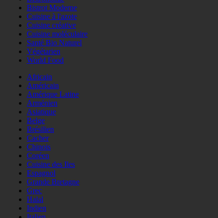
Bistrot Moderne
Cuisine à l'azote
Cuisine créative
Cuisine moléculaire
Santé Bio Naturel
Végétarien
World Food
Africain
Américain
Amérique Latine
Arménien
Asiatique
Belge
Brésilien
Cacher
Chinois
Coréen
Cuisine des Iles
Espagnol
Grande Bretagne
Grec
Halal
Indien
Italien