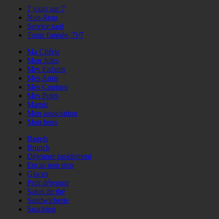
7 jours sur 7
Non-Stop
Service tard
Toute l'année, 7j/7
Ma Chérie
Mon Jules
Mes Enfants
Mes Amis
Mes Copines
Mes Potes
Mamie
Mon association
Mon boss
Bagels
Brunch
Déjeuner rapidement
Encas non stop
Glaces
Petit déjeuner
Salon de thé
Sandwicherie
Snacking