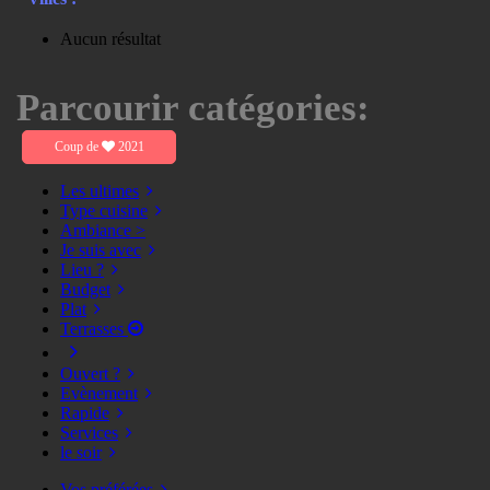
Aucun résultat
Parcourir catégories:
Coup de
2021
Les ultimes
Type cuisine
Ambiance >
Je suis avec
Lieu ?
Budget
Plat
Terrasses
Ouvert ?
Evènement
Rapide
Services
le soir
Vos préférées