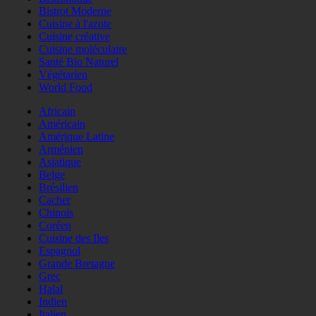
Bistrot Moderne
Cuisine à l'azote
Cuisine créative
Cuisine moléculaire
Santé Bio Naturel
Végétarien
World Food
Africain
Américain
Amérique Latine
Arménien
Asiatique
Belge
Brésilien
Cacher
Chinois
Coréen
Cuisine des Iles
Espagnol
Grande Bretagne
Grec
Halal
Indien
Italien