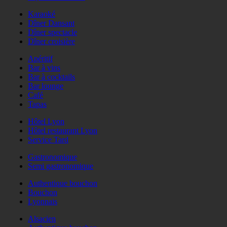
Karaoké
Dîner Dansant
Dîner spectacle
Dîner croisière
Apéritif
Bar à vins
Bar à cocktails
Bar lounge
Café
Tapas
Hôtel Lyon
Hôtel restaurant Lyon
Service Tard
Gastronomique
Semi gastronomique
Authentique bouchon
Bouchon
Lyonnais
Alsacien