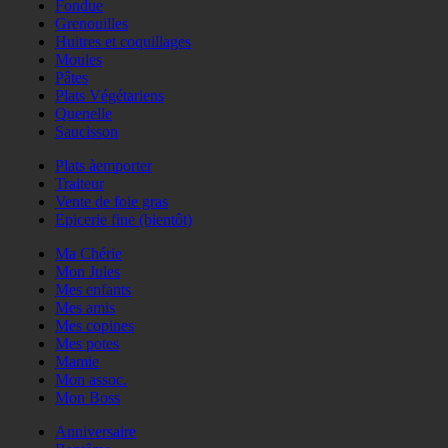
Fondue
Grenouilles
Huitres et coquillages
Moules
Pâtes
Plats Végétariens
Quenelle
Saucisson
Plats àemporter
Traiteur
Vente de foie gras
Epicerie fine (bientôt)
Ma Chérie
Mon Jules
Mes enfants
Mes amis
Mes copines
Mes potes
Mamie
Mon assoc.
Mon Boss
Anniversaire