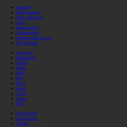
Karaoké
Diner dansant
Diner spectacle
Festif
Musique live
Catherinettes
Enterrements de vie
Bar Dansant
Couscous
Hamburger
Burger
Nems
Paëla
Phö
Pizza
Sushi
Tajine
Tapas
Wok
Andouillette
Choucroute
Crêpes