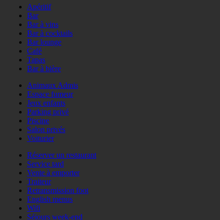
Apéritif
Bar
Bar à vins
Bar à cocktails
Bar lounge
Café
Tapas
Bar à bière
Animaux Admis
Espace fumeur
Jeux enfants
Parking privé
Piscine
Salon privés
Voiturier
Réserver un restaurant
Service tard
Vente à emporter
Traiteur
Retransmission foot
English menus
Wifi
Séjours week-end