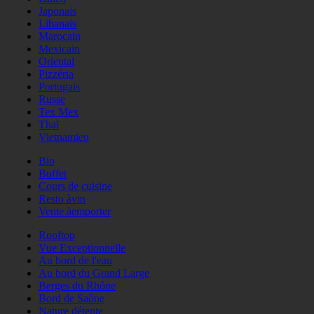
Japonais
Libanais
Marocain
Mexicain
Oriental
Pizzéria
Portugais
Russe
Tex Mex
Thaï
Vietnamien
Bio
Buffet
Cours de cuisine
Resto àvin
Vente àemporter
Rooftop
Vue Exceptionnelle
Au bord de l'eau
Au bord du Grand Large
Berges du Rhône
Bord de Saône
Nature détente