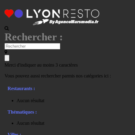
Rechercher :
Merci d'indiquer au moins 3 caractères
Vous pouvez aussi rechercher parmis nos catégories ici :
Restaurants :
Aucun résultat
Thématiques :
Aucun résultat
Villes :