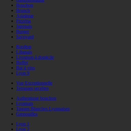
Bouchon
Brunch
Asiatique
Pizzéria
Japonais
Burger
Savoyard
Rooftop
Libanais
Livraison à domicile
Buffet
Bar à vins
Lyon 9
Vue Exceptionnelle
Terrasses secrètes
Authentique bouchon
Lyonnais
Toques Blanches Lyonnaises
Grenouilles
Lyon 1
Lyon 2