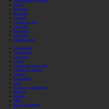
Authentique bouchon
Bistrot
Bouchon
Brasserie
Crêperie
Cuisine du Sud
Lyonnais
Provençal
Savoyard
Traditionnelle
Andouillette
Choucroute
Couscous
Crêpes
Cuisine au feu de bois
Cuisine du marché
Fondue
Grenouilles
Grill
Huitres et coquillages
Mâchon
Moules
Pâtes
Plats Végétariens