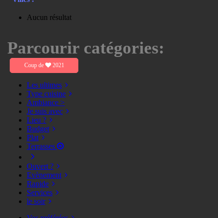
Aucun résultat
Parcourir catégories:
Coup de
2021
Les ultimes
Type cuisine
Ambiance >
Je suis avec
Lieu ?
Budget
Plat
Terrasses
Ouvert ?
Evènement
Rapide
Services
le soir
Vos préférées