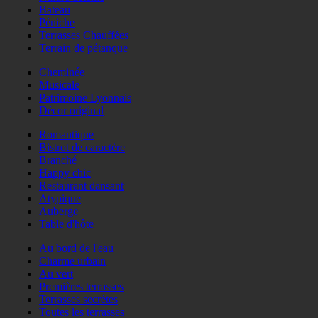
Bateau
Péniche
Terrasses Chauffées
Terrain de pétanque
Cheminée
Musicale
Patrimoine Lyonnais
Décor original
Romantique
Bistrot de caractère
Branché
Happy chic
Restaurant dansant
Atypique
Auberge
Table d'hôte
Au bord de l'eau
Charme urbain
Au vert
Premières terrasses
Terrasses secrètes
Toutes les terrasses