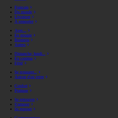
Français
Du monde
Livraison
À emporter
Avec...
En groupe
Business
Autres
Dimanche, lundi...
En continu
Férié
Se restaurer...
Autour d'un verre
Confort
Pratique
Se retrouver
S'amuser
Se reposer
Gastronomique