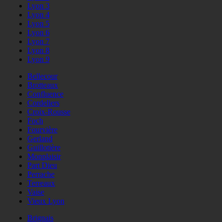
Lyon 3
Lyon 4
Lyon 5
Lyon 6
Lyon 7
Lyon 8
Lyon 9
Bellecour
Brotteaux
Confluence
Cordeliers
Croix-Rousse
Foch
Fourvière
Gerland
Guillotière
Monplaisir
Part Dieu
Perrache
Terreaux
Vaise
Vieux Lyon
Brignais