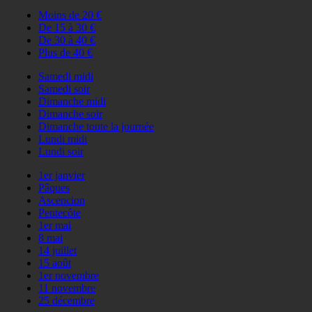
Moins de 20 €
De 15 à 30 €
De 30 à 40 €
Plus de 40 €
Samedi midi
Samedi soir
Dimanche midi
Dimanche soir
Dimanche toute la journée
Lundi midi
Lundi soir
1er janvier
Pâques
Ascencion
Pentecôte
1er mai
8 mai
14 juillet
15 août
1er novembre
11 novembre
25 décembre