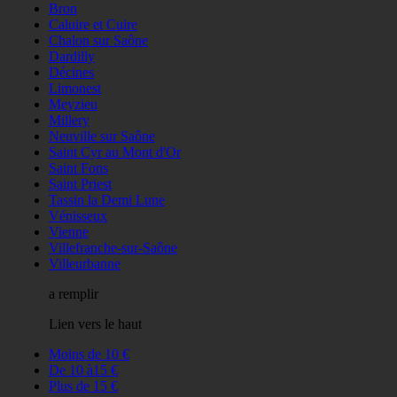
Bron
Caluire et Cuire
Chalon sur Saône
Dardilly
Décines
Limonest
Meyzieu
Millery
Neuville sur Saône
Saint Cyr au Mont d'Or
Saint Fons
Saint Priest
Tassin la Demi Lune
Vénisseux
Vienne
Villefranche-sur-Saône
Villeurbanne
a remplir
Lien vers le haut
Moins de 10 €
De 10 à15 €
Plus de 15 €