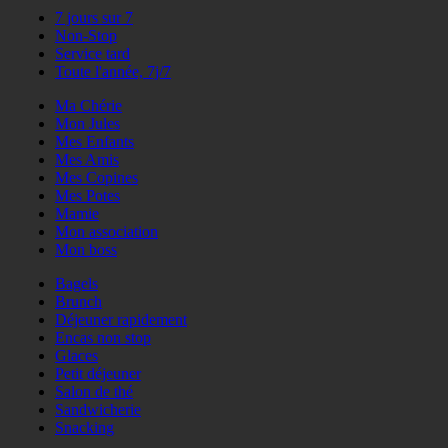
7 jours sur 7
Non-Stop
Service tard
Toute l'année, 7j/7
Ma Chérie
Mon Jules
Mes Enfants
Mes Amis
Mes Copines
Mes Potes
Mamie
Mon association
Mon boss
Bagels
Brunch
Déjeuner rapidement
Encas non stop
Glaces
Petit déjeuner
Salon de thé
Sandwicherie
Snacking