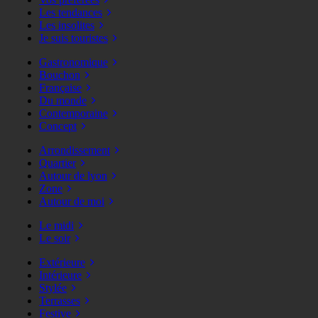
Les tendances
Les insolites
Je suis touristes
Gastronomique
Bouchon
Française
Du monde
Contemporaine
Concept
Arrondissement
Quartier
Autour de lyon
Zone
Autour de moi
Le midi
Le soir
Extérieure
Intérieure
Stylée
Terrasses
Festive