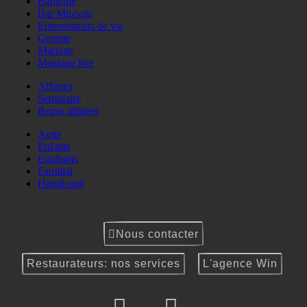
Baptême
Bar Mitzvah
Enterrements de vie
Groupe
Mariage
Musique live
Affaires
Seminaire
Repas affaires
Amis
Enfants
Etudiants
Familial
Handicapé
Nous contacter
Restaurateurs: nos services
L'agence Win