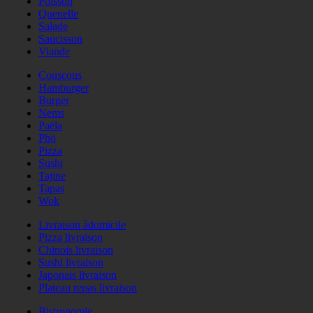
Poisson
Quenelle
Salade
Saucisson
Viande
Couscous
Hamburger
Burger
Nems
Paëla
Phö
Pizza
Sushi
Tajine
Tapas
Wok
Livraison àdomicile
Pizza livraison
Chinois livraison
Sushi livraison
Japonais livraison
Plateau repas livraison
Bistronomie