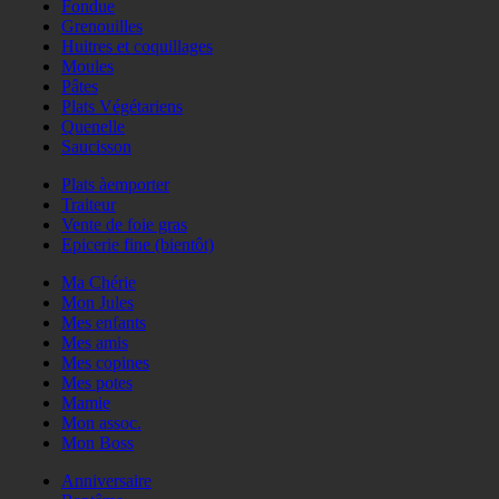
Fondue
Grenouilles
Huitres et coquillages
Moules
Pâtes
Plats Végétariens
Quenelle
Saucisson
Plats àemporter
Traiteur
Vente de foie gras
Epicerie fine (bientôt)
Ma Chérie
Mon Jules
Mes enfants
Mes amis
Mes copines
Mes potes
Mamie
Mon assoc.
Mon Boss
Anniversaire