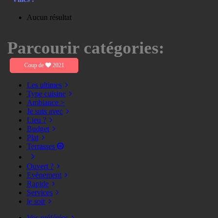
Aucun résultat
Parcourir catégories:
Coup de
2021
Les ultimes
Type cuisine
Ambiance >
Je suis avec
Lieu ?
Budget
Plat
Terrasses
Ouvert ?
Evènement
Rapide
Services
le soir
Vos préférées