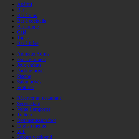
Apéritif
Bar
Bar à vins
Bar à cocktails
Bar lounge
Café
Tapas
Bar à bière
Animaux Admis
Espace fumeur
Jeux enfants
Parking privé
Piscine
Salon privés
Voiturier
Réserver un restaurant
Service tard
Vente à emporter
Traiteur
Retransmission foot
English menus
Wifi
Séjours week-end