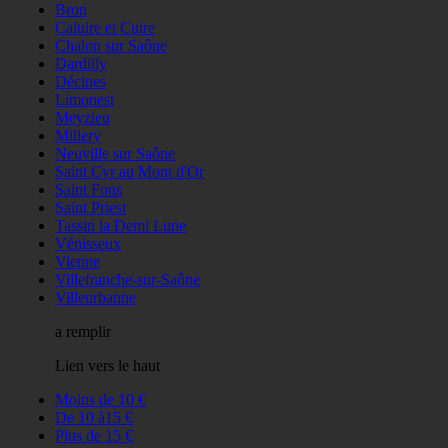
Bron
Caluire et Cuire
Chalon sur Saône
Dardilly
Décines
Limonest
Meyzieu
Millery
Neuville sur Saône
Saint Cyr au Mont d'Or
Saint Fons
Saint Priest
Tassin la Demi Lune
Vénisseux
Vienne
Villefranche-sur-Saône
Villeurbanne
a remplir
Lien vers le haut
Moins de 10 €
De 10 à15 €
Plus de 15 €