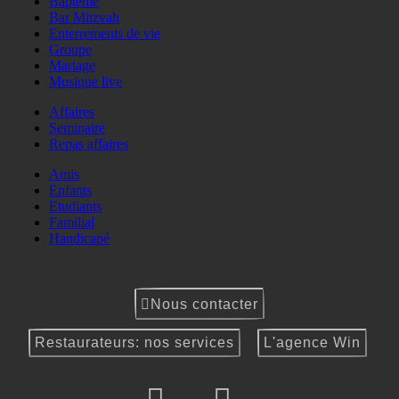
Baptême
Bar Mitzvah
Enterrements de vie
Groupe
Mariage
Musique live
Affaires
Seminaire
Repas affaires
Amis
Enfants
Etudiants
Familial
Handicapé
Nous contacter
Restaurateurs: nos services
L'agence Win