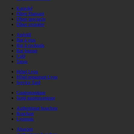
Karaoké
Dîner Dansant
Dîner spectacle
Dîner croisière
Apéritif
Bar à vins
Bar à cocktails
Bar lounge
Café
Tapas
Hôtel Lyon
Hôtel restaurant Lyon
Service Tard
Gastronomique
Semi gastronomique
Authentique bouchon
Bouchon
Lyonnais
Alsacien