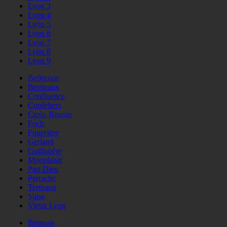
Lyon 3
Lyon 4
Lyon 5
Lyon 6
Lyon 7
Lyon 8
Lyon 9
Bellecour
Brotteaux
Confluence
Cordeliers
Croix-Rousse
Foch
Fourvière
Gerland
Guillotière
Monplaisir
Part Dieu
Perrache
Terreaux
Vaise
Vieux Lyon
Brignais