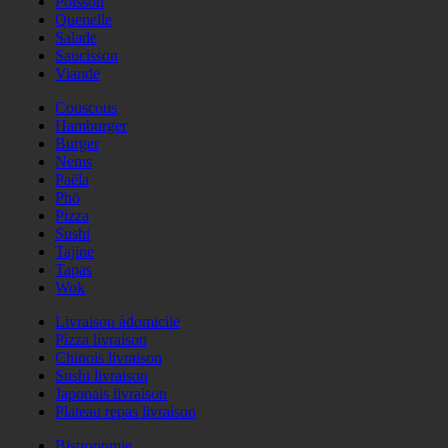
Poisson
Quenelle
Salade
Saucisson
Viande
Couscous
Hamburger
Burger
Nems
Paëla
Phö
Pizza
Sushi
Tajine
Tapas
Wok
Livraison àdomicile
Pizza livraison
Chinois livraison
Sushi livraison
Japonais livraison
Plateau repas livraison
Bistronomie