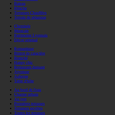
Bateau
Péniche
Terrasses Chauffées
Terrain de pétanque
Cheminée
Musicale
Patrimoine Lyonnais
Décor original
Romantique
Bistrot de caractère
Branché
Happy chic
Restaurant dansant
Atypique
Auberge
Table d'hôte
Au bord de l'eau
Charme urbain
Au vert
Premières terrasses
Terrasses secrètes
Toutes les terrasses