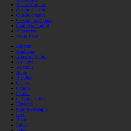
Bistrot Moderne
Cuisine à l'azote
Cuisine créative
Cuisine moléculaire
Santé Bio Naturel
Végétarien
World Food
Africain
Américain
Amérique Latine
Arménien
Asiatique
Belge
Brésilien
Cacher
Chinois
Coréen
Cuisine des Iles
Espagnol
Grande Bretagne
Grec
Halal
Indien
Italien