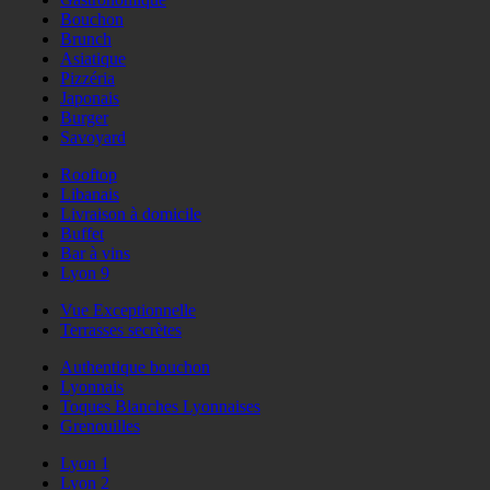
Bouchon
Brunch
Asiatique
Pizzéria
Japonais
Burger
Savoyard
Rooftop
Libanais
Livraison à domicile
Buffet
Bar à vins
Lyon 9
Vue Exceptionnelle
Terrasses secrètes
Authentique bouchon
Lyonnais
Toques Blanches Lyonnaises
Grenouilles
Lyon 1
Lyon 2