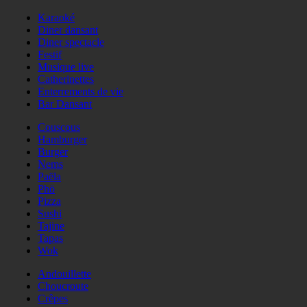
Karaoké
Diner dansant
Diner spectacle
Festif
Musique live
Catherinettes
Enterrements de vie
Bar Dansant
Couscous
Hamburger
Burger
Nems
Paëla
Phö
Pizza
Sushi
Tajine
Tapas
Wok
Andouillette
Choucroute
Crêpes