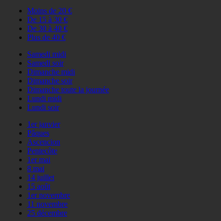
Moins de 20 €
De 15 à 30 €
De 30 à 40 €
Plus de 40 €
Samedi midi
Samedi soir
Dimanche midi
Dimanche soir
Dimanche toute la journée
Lundi midi
Lundi soir
1er janvier
Pâques
Ascencion
Pentecôte
1er mai
8 mai
14 juillet
15 août
1er novembre
11 novembre
25 décembre