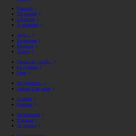
Français
Du monde
Livraison
À emporter
Avec...
En groupe
Business
Autres
Dimanche, lundi...
En continu
Férié
Se restaurer...
Autour d'un verre
Confort
Pratique
Se retrouver
S'amuser
Se reposer
Gastronomique