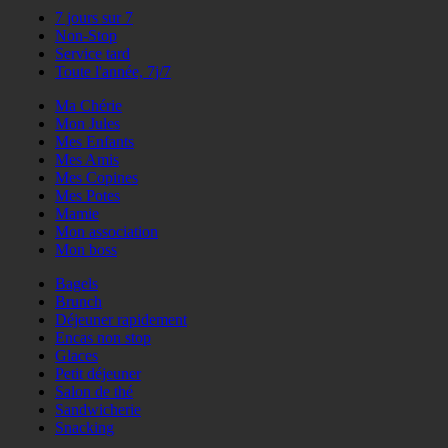
7 jours sur 7
Non-Stop
Service tard
Toute l'année, 7j/7
Ma Chérie
Mon Jules
Mes Enfants
Mes Amis
Mes Copines
Mes Potes
Mamie
Mon association
Mon boss
Bagels
Brunch
Déjeuner rapidement
Encas non stop
Glaces
Petit déjeuner
Salon de thé
Sandwicherie
Snacking