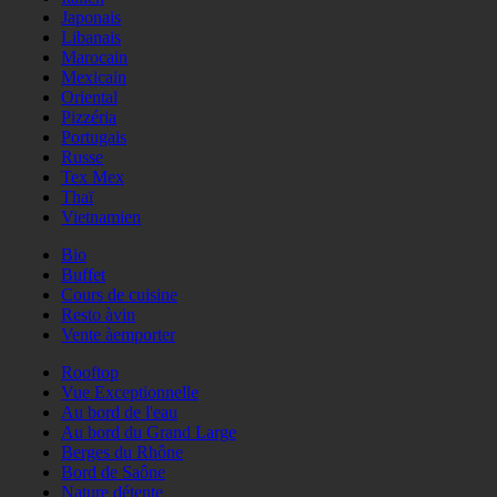
Japonais
Libanais
Marocain
Mexicain
Oriental
Pizzéria
Portugais
Russe
Tex Mex
Thaï
Vietnamien
Bio
Buffet
Cours de cuisine
Resto àvin
Vente àemporter
Rooftop
Vue Exceptionnelle
Au bord de l'eau
Au bord du Grand Large
Berges du Rhône
Bord de Saône
Nature détente