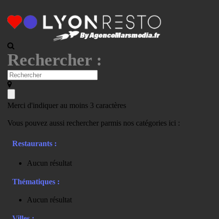
Rechercher :
Merci d'indiquer au moins 3 caractères
Vous pouvez aussi rechercher parmis nos catégories ici :
Restaurants :
Aucun résultat
Thématiques :
Aucun résultat
Villes :