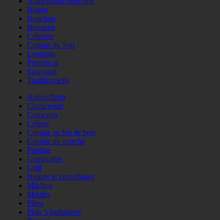
Authentique bouchon
Bistrot
Bouchon
Brasserie
Crêperie
Cuisine du Sud
Lyonnais
Provençal
Savoyard
Traditionnelle
Andouillette
Choucroute
Couscous
Crêpes
Cuisine au feu de bois
Cuisine du marché
Fondue
Grenouilles
Grill
Huitres et coquillages
Mâchon
Moules
Pâtes
Plats Végétariens