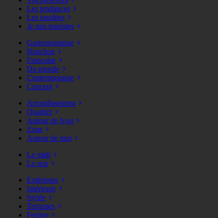
Les tendances
Les insolites
Je suis touristes
Gastronomique
Bouchon
Française
Du monde
Contemporaine
Concept
Arrondissement
Quartier
Autour de lyon
Zone
Autour de moi
Le midi
Le soir
Extérieure
Intérieure
Stylée
Terrasses
Festive