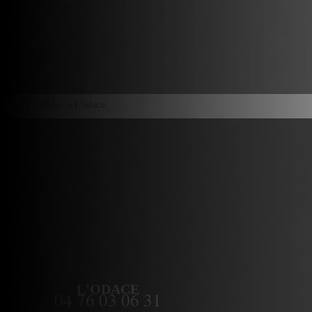
Accueil
>
Belge
> L'odace
L'ODACE
04 76 03 06 31