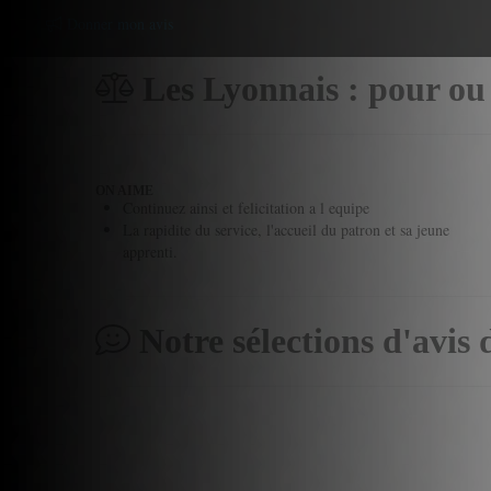
Donner mon avis
Les Lyonnais : pour ou
ON AIME
Continuez ainsi et felicitation a l equipe
La rapidite du service, l'accueil du patron et sa jeune
apprenti.
Notre sélections d'avis 