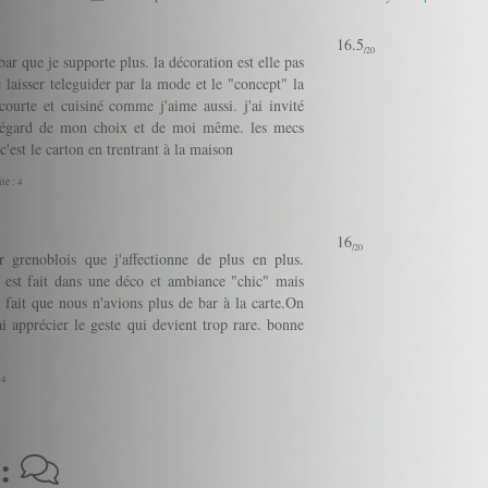
16.5
/20
bar que je supporte plus. la décoration est elle pas
laisser teleguider par la mode et le "concept" la
courte et cuisiné comme j'aime aussi. j'ai invité
l'égard de mon choix et de moi même. les mecs
est le carton en trentrant à la maison
té : 4
16
/20
er grenoblois que j'affectionne de plus en plus.
e est fait dans une déco et ambiance "chic" mais
à fait que nous n'avions plus de bar à la carte.On
i apprécier le geste qui devient trop rare. bonne
 4
 :