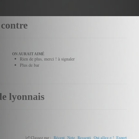
 contre
ON AURAIT AIMÉ
Rien de plus, merci ! à signaler
Plus de bar
de lyonnais
Classez par :
Récent
Note
Ressenti
Oui allez-y !
Expert