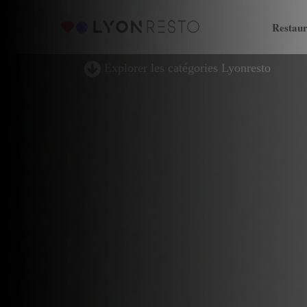
Restaur
Explorer les catégories Lyonresto