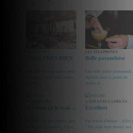
LE TALLUY
LES TELEPHONES
TRES TRES BIEN
Belle paranthèse
yant reçu un bon cadeau pour
Une belle pause gourmande.
un repas pour 2 nous l'avons
Apéritif dans le jardin du
utilisé ...
cloître et ...
16/20
pseudoandre T.
19/20
Gonesvoyageur
LA MERE LEA
A NOUS LES CAPRICES
Si c'était ça le vrai ...
Excellent
Un lieu, une atmosphère, une
Pas besoin d'hésiter : Allez-
équipe et une assiette, il faut
! Des plats bien montés aux
parfois ...
...