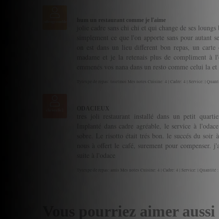
hum un restaurant comme je l'aime
juliengrenoble
jolie cadre sans chi chi et qui change de ses loungs 
simplement ce que l'on apporte sans pour autant se 
on est dans un lieu different bon repas, un carte 
madame et je la retenais plus de compliment à 
emmenés vos nana dans un resto comme celui la et c'
Tytexpe de repas: toietmoi Mes notes Cuisine: 4 | Cadre: 4 | Service: | Quanti
ODACIEUX
christelle2
tres joli restaurant installé dans un petit quarti
Implanté dans cadre agréable, le service à l'odac
sobre. Le risotto était trés bon. le succés du soir 
nous à offert le café, surement pour compenser. j'a
suite à l'odace
Tytexpe de repas: amis Mes notes Cuisine: 4 | Cadre: 4 | Service: | Quantité :
Vous pourriez aimer aussi