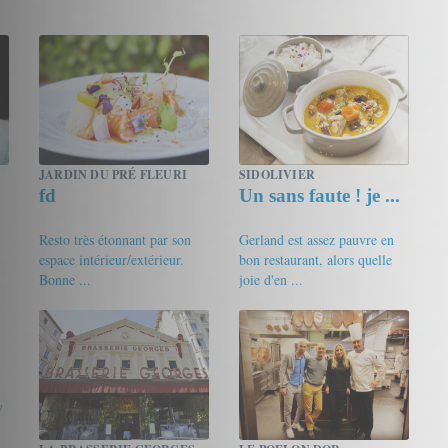
JARDIN DU PRÉ FLEURI
SIDOLIVIER
fd
Un sans faute ! je ...
Resto très étonnant par son
Gerland est assez pauvre en
espace intérieur/extérieur.
bon restaurant, alors quelle
Bonne ...
joie d'en ...
17.5/20
fd
17.5/20
Iris
y