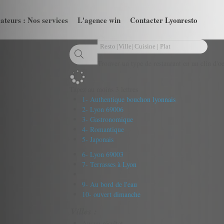
ateurs : Nos services
L'agence win
Contacter Lyonresto
Trouver un type de restaurant en un clin d'oe
Tapez au moins 3 lettres
1- Authentique bouchon lyonnais
2- Lyon 69006
3- Gastronomique
4- Romantique
5- Japonais
6- Lyon 69003
7- Terrasses à Lyon
9- Au bord de l'eau
10- ouvert dimanche
Villes :
Aucun résultat