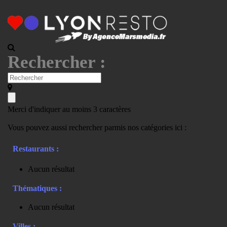
Rechercher :
Merci d'indiquer au moins 3 caractères
Vous pouvez aussi rechercher parmis nos catégories ici :
Restaurants :
Aucun résultat
Thématiques :
Aucun résultat
Villes :