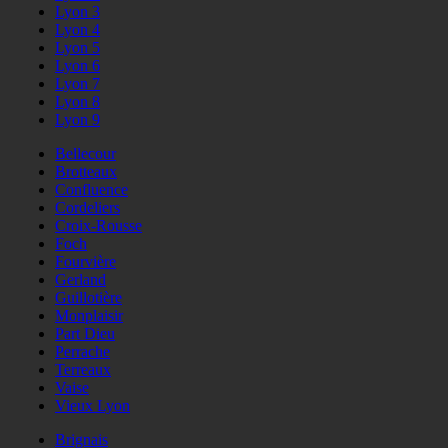
Lyon 3
Lyon 4
Lyon 5
Lyon 6
Lyon 7
Lyon 8
Lyon 9
Bellecour
Brotteaux
Confluence
Cordeliers
Croix-Rousse
Foch
Fourvière
Gerland
Guillotière
Monplaisir
Part Dieu
Perrache
Terreaux
Vaise
Vieux Lyon
Brignais