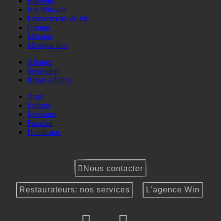
Baptême
Bar Mitzvah
Enterrements de vie
Groupe
Mariage
Musique live
Affaires
Seminaire
Repas affaires
Amis
Enfants
Etudiants
Familial
Handicapé
Nous contacter
Restaurateurs: nos services
L'agence Win