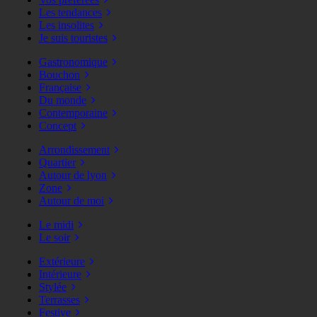
Les tendances
Les insolites
Je suis touristes
Gastronomique
Bouchon
Française
Du monde
Contemporaine
Concept
Arrondissement
Quartier
Autour de lyon
Zone
Autour de moi
Le midi
Le soir
Extérieure
Intérieure
Stylée
Terrasses
Festive