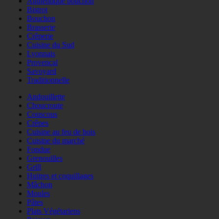
Authentique bouchon
Bistrot
Bouchon
Brasserie
Crêperie
Cuisine du Sud
Lyonnais
Provençal
Savoyard
Traditionnelle
Andouillette
Choucroute
Couscous
Crêpes
Cuisine au feu de bois
Cuisine du marché
Fondue
Grenouilles
Grill
Huitres et coquillages
Mâchon
Moules
Pâtes
Plats Végétariens