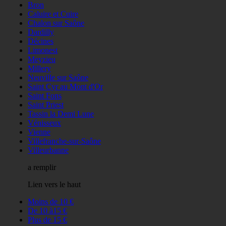
Bron
Caluire et Cuire
Chalon sur Saône
Dardilly
Décines
Limonest
Meyzieu
Millery
Neuville sur Saône
Saint Cyr au Mont d'Or
Saint Fons
Saint Priest
Tassin la Demi Lune
Vénisseux
Vienne
Villefranche-sur-Saône
Villeurbanne
a remplir
Lien vers le haut
Moins de 10 €
De 10 à15 €
Plus de 15 €