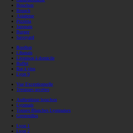
Bouchon
Brunch
Asiatique
Pizzéria
Japonais
Burger
Savoyard
Rooftop
Libanais
Livraison à domicile
Buffet
Bar à vins
Lyon 9
Vue Exceptionnelle
Terrasses secrètes
Authentique bouchon
Lyonnais
Toques Blanches Lyonnaises
Grenouilles
Lyon 1
Lyon 2