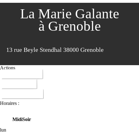
La Marie Galante
à Grenoble
13 rue Beyle Stendhal 38000 Grenoble
Actions
04 76 46 82 75
ITINERAIRE
DONNER AVIS
Horaires :
Midi
Soir
lun