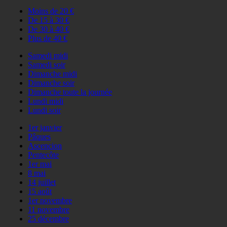
Moins de 20 €
De 15 à 30 €
De 30 à 40 €
Plus de 40 €
Samedi midi
Samedi soir
Dimanche midi
Dimanche soir
Dimanche toute la journée
Lundi midi
Lundi soir
1er janvier
Pâques
Ascencion
Pentecôte
1er mai
8 mai
14 juillet
15 août
1er novembre
11 novembre
25 décembre