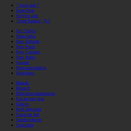
7 jours sur 7
Non-Stop
Service tard
Toute l'année, 7j/7
Ma Chérie
Mon Jules
Mes Enfants
Mes Amis
Mes Copines
Mes Potes
Mamie
Mon association
Mon boss
Bagels
Brunch
Déjeuner rapidement
Encas non stop
Glaces
Petit déjeuner
Salon de thé
Sandwicherie
Snacking