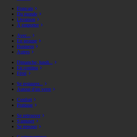
Français
Du monde
Livraison
À emporter
Avec...
En groupe
Business
Autres
Dimanche, lundi...
En continu
Férié
Se restaurer...
Autour d'un verre
Confort
Pratique
Se retrouver
S'amuser
Se reposer
Gastronomique