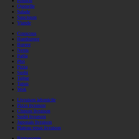
Poisson
Quenelle
Salade
Saucisson
Viande
Couscous
Hamburger
Burger
Nems
Paëla
Phö
Pizza
Sushi
Tajine
Tapas
Wok
Livraison àdomicile
Pizza livraison
Chinois livraison
Sushi livraison
Japonais livraison
Plateau repas livraison
Bistronomie