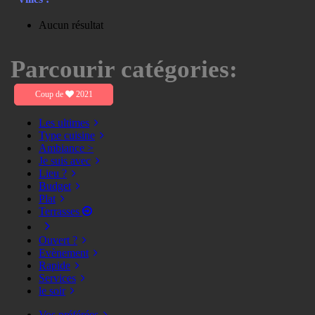
Aucun résultat
Parcourir catégories:
Coup de
2021
Les ultimes
Type cuisine
Ambiance >
Je suis avec
Lieu ?
Budget
Plat
Terrasses
Ouvert ?
Evènement
Rapide
Services
le soir
Vos préférées