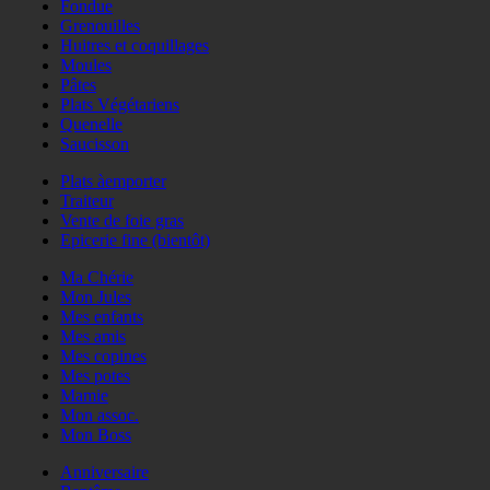
Fondue
Grenouilles
Huitres et coquillages
Moules
Pâtes
Plats Végétariens
Quenelle
Saucisson
Plats àemporter
Traiteur
Vente de foie gras
Epicerie fine (bientôt)
Ma Chérie
Mon Jules
Mes enfants
Mes amis
Mes copines
Mes potes
Mamie
Mon assoc.
Mon Boss
Anniversaire