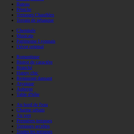
Bateau
Péniche
Terrasses Chauffées
Terrain de pétanque
Cheminée
Musicale
Patrimoine Lyonnais
Décor original
Romantique
Bistrot de caractère
Branché
Happy chic
Restaurant dansant
Atypique
Auberge
Table d'hôte
Au bord de l'eau
Charme urbain
Au vert
Premières terrasses
Terrasses secrètes
Toutes les terrasses