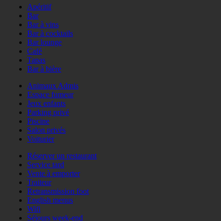
Apéritif
Bar
Bar à vins
Bar à cocktails
Bar lounge
Café
Tapas
Bar à bière
Animaux Admis
Espace fumeur
Jeux enfants
Parking privé
Piscine
Salon privés
Voiturier
Réserver un restaurant
Service tard
Vente à emporter
Traiteur
Retransmission foot
English menus
Wifi
Séjours week-end