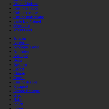
Bistrot Moderne
Cuisine à l'azote
Cuisine créative
Cuisine moléculaire
Santé Bio Naturel
Végétarien
World Food
Africain
Américain
Amérique Latine
Arménien
Asiatique
Belge
Brésilien
Cacher
Chinois
Coréen
Cuisine des Iles
Espagnol
Grande Bretagne
Grec
Halal
Indien
Italien