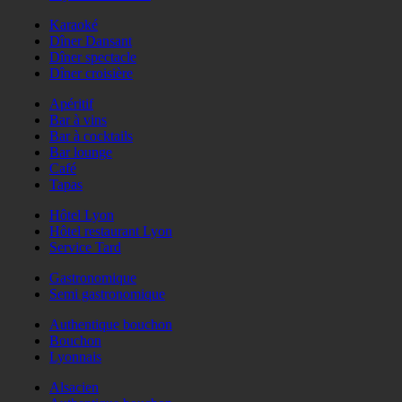
Karaoké
Dîner Dansant
Dîner spectacle
Dîner croisière
Apéritif
Bar à vins
Bar à cocktails
Bar lounge
Café
Tapas
Hôtel Lyon
Hôtel restaurant Lyon
Service Tard
Gastronomique
Semi gastronomique
Authentique bouchon
Bouchon
Lyonnais
Alsacien