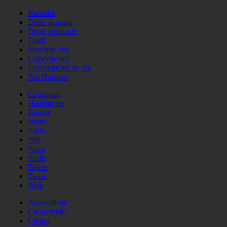
Karaoké
Diner dansant
Diner spectacle
Festif
Musique live
Catherinettes
Enterrements de vie
Bar Dansant
Couscous
Hamburger
Burger
Nems
Paëla
Phö
Pizza
Sushi
Tajine
Tapas
Wok
Andouillette
Choucroute
Crêpes