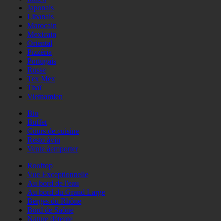
Japonais
Libanais
Marocain
Mexicain
Oriental
Pizzéria
Portugais
Russe
Tex Mex
Thaï
Vietnamien
Bio
Buffet
Cours de cuisine
Resto àvin
Vente àemporter
Rooftop
Vue Exceptionnelle
Au bord de l'eau
Au bord du Grand Large
Berges du Rhône
Bord de Saône
Nature détente