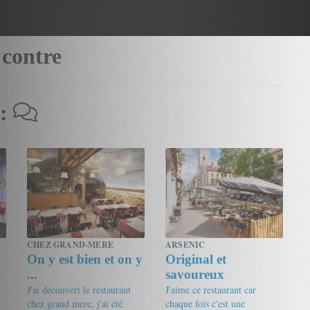
 contre
 :
CHEZ GRAND-MERE
ARSENIC
On y est bien et on y
Original et
...
savoureux
J'ai découvert le restaurant
J'aime ce restaurant car
chez grand mere, j'ai été
chaque fois c'est une