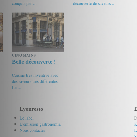
conquis par ...
découverte de saveurs ...
16.25/20
Vincent
16/20
Gourmet de passage
CINQ MAINS
Belle découverte !
Cuisine très inventive avec
des saveurs très différentes.
Le ...
14.5/20
Lyonresto
D
Le label
D
L'émission gastronomia
K
Nous contacter
L
S