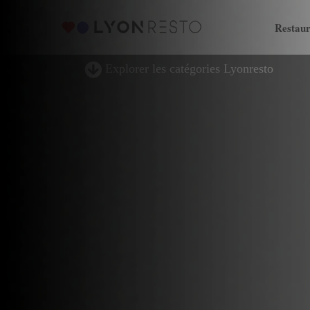
Restaur
Explorer les catégories Lyonresto