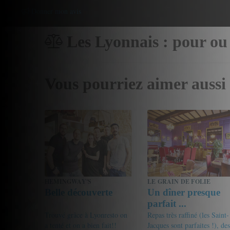
Donner mon avis
Les Lyonnais : pour ou
Vous pourriez aimer aussi
HEMINGWAY'S
LE GRAIN DE FOLIE
Belle découverte
Un dîner presque
parfait ...
Trouvé grâce à Lyonresto on
Repas très raffiné (les Saint-
a tenté et on a bien fait!!
Jacques sont parfaites !), des