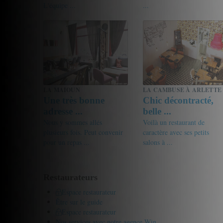
L'équipe ...
...
18.5/20
Sylvain
17/20
Ricou
LA MAIOUN
LA CAMBUSE À ARLETTE
Une très bonne
Chic décontracté,
adresse ...
belle ...
Nous y sommes allés
Voilà un restaurant de
plusieurs fois. Peut convenir
caractère avec ses petits
pour un repas ...
salons à ...
17/20
Sauterelle
18.5/20
Gourmet de passage
Restaurateurs
Espace restaurateur
Être sur le guide
Espace restaurateur
Nos services avec notre agence Win