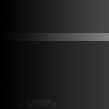
Accueil
> > Le Yassou
LE YASSOU
04 76 50 95 22