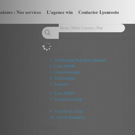
ateurs : Nos services
L'agence win
Contacter Lyonresto
Trouver un type de restaurant en un clin d'oe
Tapez au moins 3 lettres
1- Authentique bouchon lyonnais
2- Lyon 69006
3- Gastronomique
4- Romantique
5- Japonais
6- Lyon 69003
7- Terrasses à Lyon
9- Au bord de l'eau
10- ouvert dimanche
Villes :
Aucun résultat