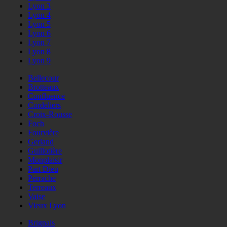
Lyon 3
Lyon 4
Lyon 5
Lyon 6
Lyon 7
Lyon 8
Lyon 9
Bellecour
Brotteaux
Confluence
Cordeliers
Croix-Rousse
Foch
Fourvière
Gerland
Guillotière
Monplaisir
Part Dieu
Perrache
Terreaux
Vaise
Vieux Lyon
Brignais