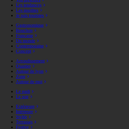
Les tendances
Les insolites
Je suis touristes
Gastronomique
Bouchon
Française
Du monde
Contemporaine
Concept
Arrondissement
Quartier
Autour de lyon
Zone
Autour de moi
Le midi
Le soir
Extérieure
Intérieure
Stylée
Terrasses
Festive