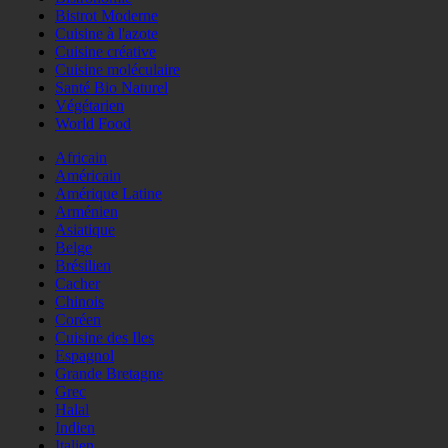
Bistrot Moderne
Cuisine à l'azote
Cuisine créative
Cuisine moléculaire
Santé Bio Naturel
Végétarien
World Food
Africain
Américain
Amérique Latine
Arménien
Asiatique
Belge
Brésilien
Cacher
Chinois
Coréen
Cuisine des Iles
Espagnol
Grande Bretagne
Grec
Halal
Indien
Italien