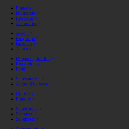
Français
Du monde
Livraison
À emporter
Avec...
En groupe
Business
Autres
Dimanche, lundi...
En continu
Férié
Se restaurer...
Autour d'un verre
Confort
Pratique
Se retrouver
S'amuser
Se reposer
Gastronomique