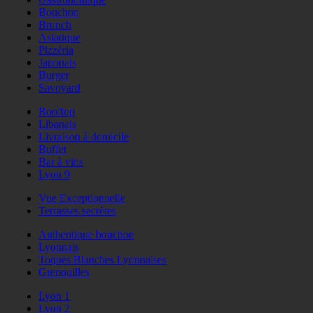
Bouchon
Brunch
Asiatique
Pizzéria
Japonais
Burger
Savoyard
Rooftop
Libanais
Livraison à domicile
Buffet
Bar à vins
Lyon 9
Vue Exceptionnelle
Terrasses secrètes
Authentique bouchon
Lyonnais
Toques Blanches Lyonnaises
Grenouilles
Lyon 1
Lyon 2