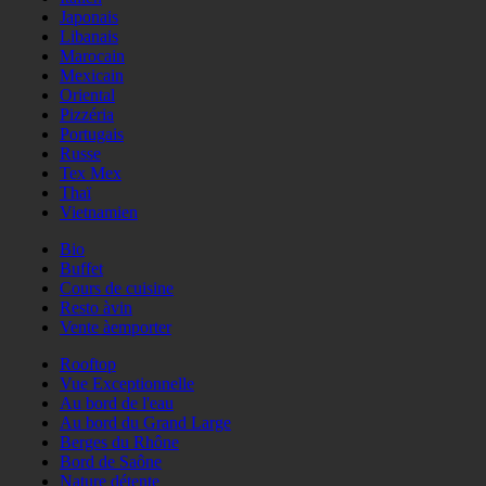
Japonais
Libanais
Marocain
Mexicain
Oriental
Pizzéria
Portugais
Russe
Tex Mex
Thaï
Vietnamien
Bio
Buffet
Cours de cuisine
Resto àvin
Vente àemporter
Rooftop
Vue Exceptionnelle
Au bord de l'eau
Au bord du Grand Large
Berges du Rhône
Bord de Saône
Nature détente