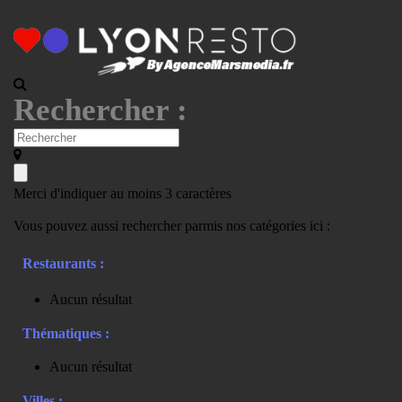
Rechercher :
Merci d'indiquer au moins 3 caractères
Vous pouvez aussi rechercher parmis nos catégories ici :
Restaurants :
Aucun résultat
Thématiques :
Aucun résultat
Villes :