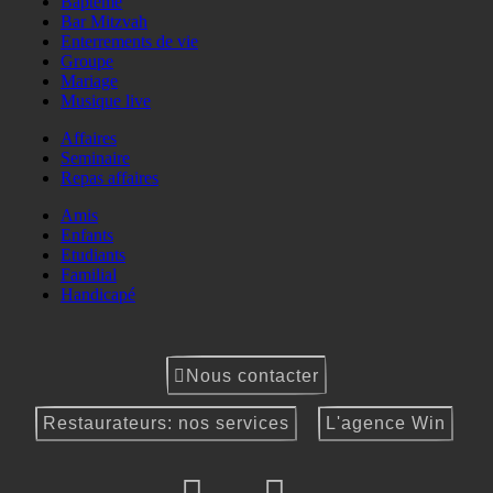
Baptême
Bar Mitzvah
Enterrements de vie
Groupe
Mariage
Musique live
Affaires
Seminaire
Repas affaires
Amis
Enfants
Etudiants
Familial
Handicapé
Nous contacter
Restaurateurs: nos services
L'agence Win