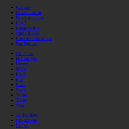
Karaoké
Diner dansant
Diner spectacle
Festif
Musique live
Catherinettes
Enterrements de vie
Bar Dansant
Couscous
Hamburger
Burger
Nems
Paëla
Phö
Pizza
Sushi
Tajine
Tapas
Wok
Andouillette
Choucroute
Crêpes