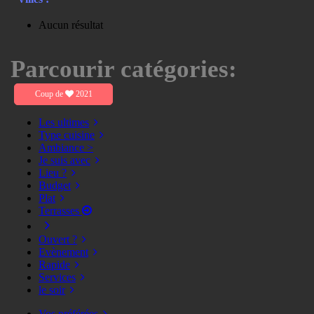
Aucun résultat
Parcourir catégories:
Coup de
2021
Les ultimes
Type cuisine
Ambiance >
Je suis avec
Lieu ?
Budget
Plat
Terrasses
Ouvert ?
Evènement
Rapide
Services
le soir
Vos préférées