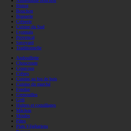
Authentique bouchon
Bistrot
Bouchon
Brasserie
Crêperie
Cuisine du Sud
Lyonnais
Provençal
Savoyard
Traditionnelle
Andouillette
Choucroute
Couscous
Crêpes
Cuisine au feu de bois
Cuisine du marché
Fondue
Grenouilles
Grill
Huitres et coquillages
Mâchon
Moules
Pâtes
Plats Végétariens