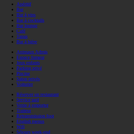
Apéritif
Bar
Bar à vins
Bar à cocktails
Bar lounge
Café
Tapas
Bar à bière
Animaux Admis
Espace fumeur
Jeux enfants
Parking privé
Piscine
Salon privés
Voiturier
Réserver un restaurant
Service tard
Vente à emporter
Traiteur
Retransmission foot
English menus
Wifi
Séjours week-end