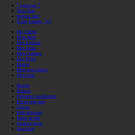
7 jours sur 7
Non-Stop
Service tard
Toute l'année, 7j/7
Ma Chérie
Mon Jules
Mes Enfants
Mes Amis
Mes Copines
Mes Potes
Mamie
Mon association
Mon boss
Bagels
Brunch
Déjeuner rapidement
Encas non stop
Glaces
Petit déjeuner
Salon de thé
Sandwicherie
Snacking