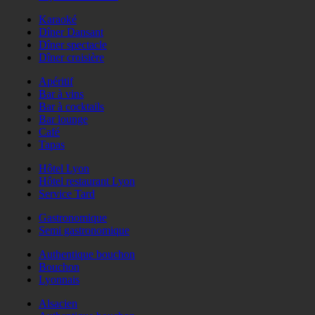
Karaoké
Dîner Dansant
Dîner spectacle
Dîner croisière
Apéritif
Bar à vins
Bar à cocktails
Bar lounge
Café
Tapas
Hôtel Lyon
Hôtel restaurant Lyon
Service Tard
Gastronomique
Semi gastronomique
Authentique bouchon
Bouchon
Lyonnais
Alsacien