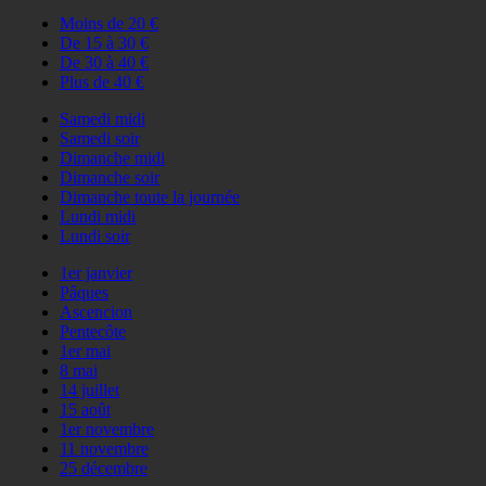
Moins de 20 €
De 15 à 30 €
De 30 à 40 €
Plus de 40 €
Samedi midi
Samedi soir
Dimanche midi
Dimanche soir
Dimanche toute la journée
Lundi midi
Lundi soir
1er janvier
Pâques
Ascencion
Pentecôte
1er mai
8 mai
14 juillet
15 août
1er novembre
11 novembre
25 décembre