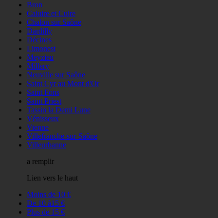
Bron
Caluire et Cuire
Chalon sur Saône
Dardilly
Décines
Limonest
Meyzieu
Millery
Neuville sur Saône
Saint Cyr au Mont d'Or
Saint Fons
Saint Priest
Tassin la Demi Lune
Vénisseux
Vienne
Villefranche-sur-Saône
Villeurbanne
a remplir
Lien vers le haut
Moins de 10 €
De 10 à15 €
Plus de 15 €