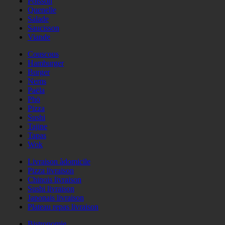
Poisson
Quenelle
Salade
Saucisson
Viande
Couscous
Hamburger
Burger
Nems
Paëla
Phö
Pizza
Sushi
Tajine
Tapas
Wok
Livraison àdomicile
Pizza livraison
Chinois livraison
Sushi livraison
Japonais livraison
Plateau repas livraison
Bistronomie