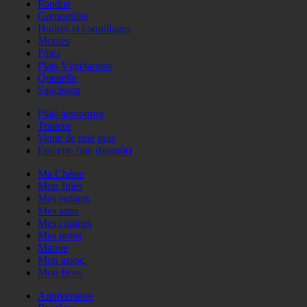
Fondue
Grenouilles
Huitres et coquillages
Moules
Pâtes
Plats Végétariens
Quenelle
Saucisson
Plats àemporter
Traiteur
Vente de foie gras
Epicerie fine (bientôt)
Ma Chérie
Mon Jules
Mes enfants
Mes amis
Mes copines
Mes potes
Mamie
Mon assoc.
Mon Boss
Anniversaire