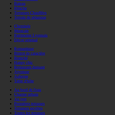
Bateau
Péniche
Terrasses Chauffées
Terrain de pétanque
Cheminée
Musicale
Patrimoine Lyonnais
Décor original
Romantique
Bistrot de caractère
Branché
Happy chic
Restaurant dansant
Atypique
Auberge
Table d'hôte
Au bord de l'eau
Charme urbain
Au vert
Premières terrasses
Terrasses secrètes
Toutes les terrasses