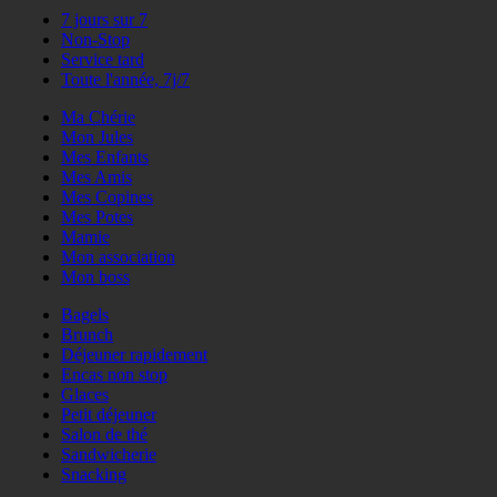
7 jours sur 7
Non-Stop
Service tard
Toute l'année, 7j/7
Ma Chérie
Mon Jules
Mes Enfants
Mes Amis
Mes Copines
Mes Potes
Mamie
Mon association
Mon boss
Bagels
Brunch
Déjeuner rapidement
Encas non stop
Glaces
Petit déjeuner
Salon de thé
Sandwicherie
Snacking