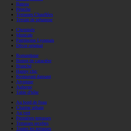
Bateau
Péniche
Terrasses Chauffées
Terrain de pétanque
Cheminée
Musicale
Patrimoine Lyonnais
Décor original
Romantique
Bistrot de caractère
Branché
Happy chic
Restaurant dansant
Atypique
Auberge
Table d'hôte
Au bord de l'eau
Charme urbain
Au vert
Premières terrasses
Terrasses secrètes
Toutes les terrasses