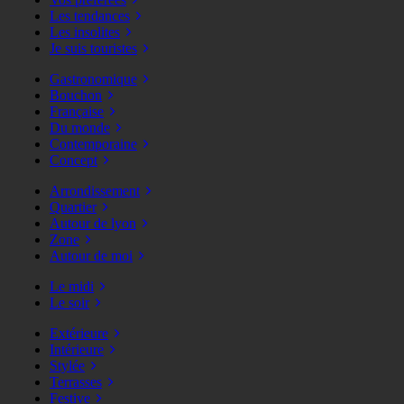
Les tendances
Les insolites
Je suis touristes
Gastronomique
Bouchon
Française
Du monde
Contemporaine
Concept
Arrondissement
Quartier
Autour de lyon
Zone
Autour de moi
Le midi
Le soir
Extérieure
Intérieure
Stylée
Terrasses
Festive