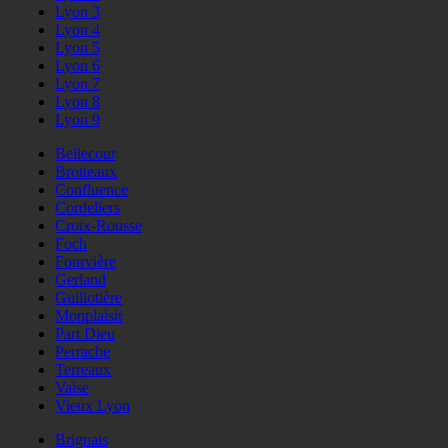
Lyon 3
Lyon 4
Lyon 5
Lyon 6
Lyon 7
Lyon 8
Lyon 9
Bellecour
Brotteaux
Confluence
Cordeliers
Croix-Rousse
Foch
Fourvière
Gerland
Guillotière
Monplaisir
Part Dieu
Perrache
Terreaux
Vaise
Vieux Lyon
Brignais