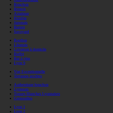
Bouchon
Brunch
Asiatique
Pizzéria
Japonais
Burger
Savoyard
Rooftop
Libanais
Livraison à domicile
Buffet
Bar à vins
Lyon 9
Vue Exceptionnelle
Terrasses secrètes
Authentique bouchon
Lyonnais
Toques Blanches Lyonnaises
Grenouilles
Lyon 1
Lyon 2