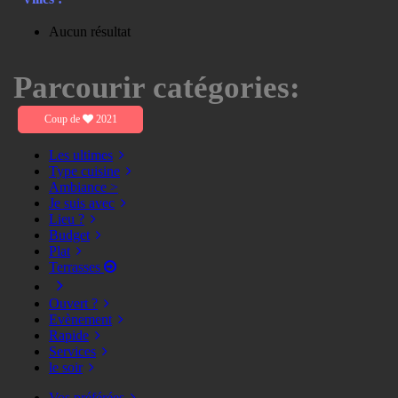
Aucun résultat
Parcourir catégories:
Coup de
2021
Les ultimes
Type cuisine
Ambiance >
Je suis avec
Lieu ?
Budget
Plat
Terrasses
Ouvert ?
Evènement
Rapide
Services
le soir
Vos préférées