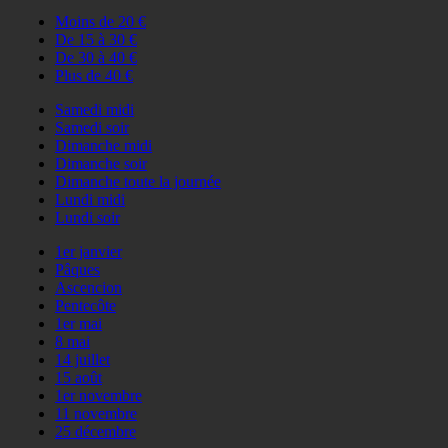
Moins de 20 €
De 15 à 30 €
De 30 à 40 €
Plus de 40 €
Samedi midi
Samedi soir
Dimanche midi
Dimanche soir
Dimanche toute la journée
Lundi midi
Lundi soir
1er janvier
Pâques
Ascencion
Pentecôte
1er mai
8 mai
14 juillet
15 août
1er novembre
11 novembre
25 décembre