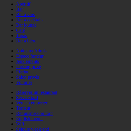
Apéritif
Bar
Bar à vins
Bar à cocktails
Bar lounge
Café
Tapas
Bar à bière
Animaux Admis
Espace fumeur
Jeux enfants
Parking privé
Piscine
Salon privés
Voiturier
Réserver un restaurant
Service tard
Vente à emporter
Traiteur
Retransmission foot
English menus
Wifi
Séjours week-end