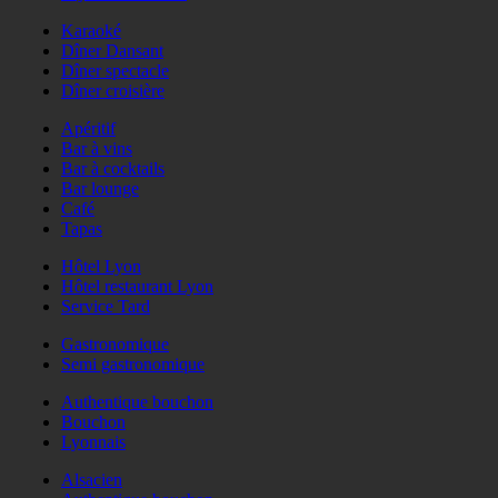
Karaoké
Dîner Dansant
Dîner spectacle
Dîner croisière
Apéritif
Bar à vins
Bar à cocktails
Bar lounge
Café
Tapas
Hôtel Lyon
Hôtel restaurant Lyon
Service Tard
Gastronomique
Semi gastronomique
Authentique bouchon
Bouchon
Lyonnais
Alsacien