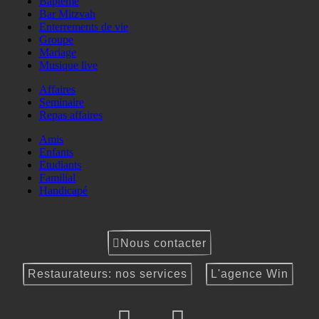
Baptême
Bar Mitzvah
Enterrements de vie
Groupe
Mariage
Musique live
Affaires
Seminaire
Repas affaires
Amis
Enfants
Etudiants
Familial
Handicapé
Nous contacter
Restaurateurs: nos services
L'agence Win