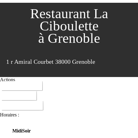
Restaurant La
Ciboulette
à Grenoble
1 r Amiral Courbet 38000 Grenoble
Actions
04 76 47 36 49
ITINERAIRE
DONNER AVIS
Horaires :
Midi
Soir