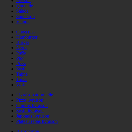
Poisson
Quenelle
Salade
Saucisson
Viande
Couscous
Hamburger
Burger
Nems
Paëla
Phö
Pizza
Sushi
Tajine
Tapas
Wok
Livraison àdomicile
Pizza livraison
Chinois livraison
Sushi livraison
Japonais livraison
Plateau repas livraison
Bistronomie