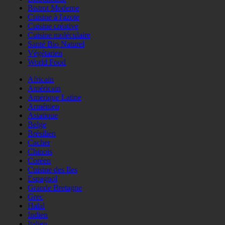
Bistrot Moderne
Cuisine à l'azote
Cuisine créative
Cuisine moléculaire
Santé Bio Naturel
Végétarien
World Food
Africain
Américain
Amérique Latine
Arménien
Asiatique
Belge
Brésilien
Cacher
Chinois
Coréen
Cuisine des Iles
Espagnol
Grande Bretagne
Grec
Halal
Indien
Italien