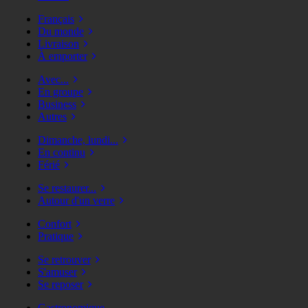
Français
Du monde
Livraison
À emporter
Avec...
En groupe
Business
Autres
Dimanche, lundi...
En continu
Férié
Se restaurer...
Autour d'un verre
Confort
Pratique
Se retrouver
S'amuser
Se reposer
Gastronomique