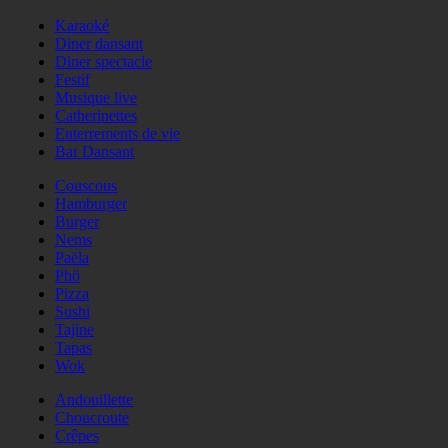
Karaoké
Diner dansant
Diner spectacle
Festif
Musique live
Catherinettes
Enterrements de vie
Bar Dansant
Couscous
Hamburger
Burger
Nems
Paëla
Phö
Pizza
Sushi
Tajine
Tapas
Wok
Andouillette
Choucroute
Crêpes