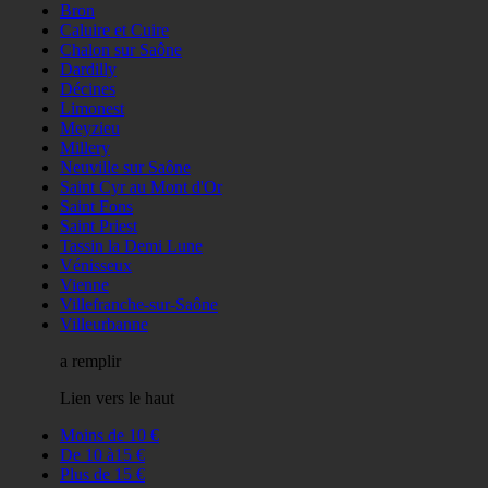
Bron
Caluire et Cuire
Chalon sur Saône
Dardilly
Décines
Limonest
Meyzieu
Millery
Neuville sur Saône
Saint Cyr au Mont d'Or
Saint Fons
Saint Priest
Tassin la Demi Lune
Vénisseux
Vienne
Villefranche-sur-Saône
Villeurbanne
a remplir
Lien vers le haut
Moins de 10 €
De 10 à15 €
Plus de 15 €