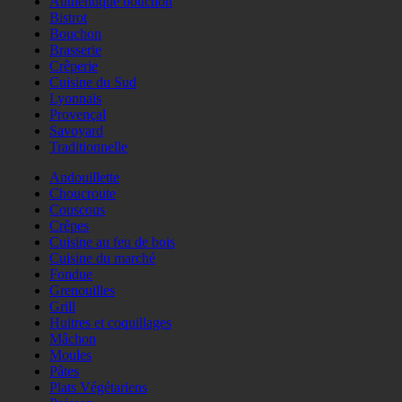
Authentique bouchon
Bistrot
Bouchon
Brasserie
Crêperie
Cuisine du Sud
Lyonnais
Provençal
Savoyard
Traditionnelle
Andouillette
Choucroute
Couscous
Crêpes
Cuisine au feu de bois
Cuisine du marché
Fondue
Grenouilles
Grill
Huitres et coquillages
Mâchon
Moules
Pâtes
Plats Végétariens