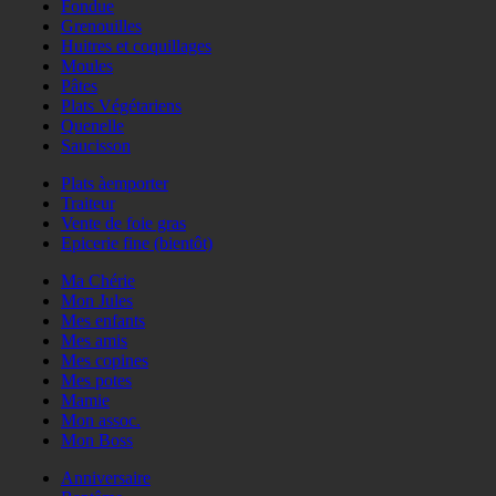
Fondue
Grenouilles
Huitres et coquillages
Moules
Pâtes
Plats Végétariens
Quenelle
Saucisson
Plats àemporter
Traiteur
Vente de foie gras
Epicerie fine (bientôt)
Ma Chérie
Mon Jules
Mes enfants
Mes amis
Mes copines
Mes potes
Mamie
Mon assoc.
Mon Boss
Anniversaire