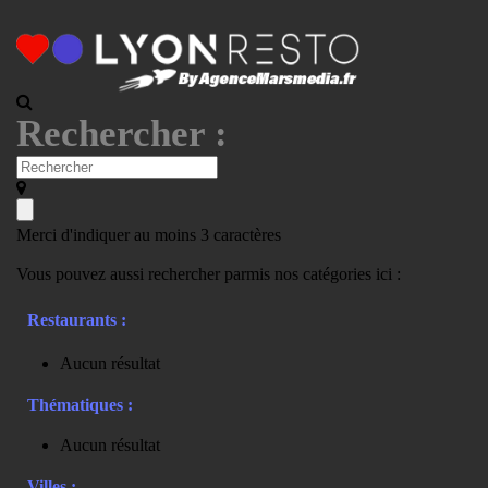
Rechercher :
Merci d'indiquer au moins 3 caractères
Vous pouvez aussi rechercher parmis nos catégories ici :
Restaurants :
Aucun résultat
Thématiques :
Aucun résultat
Villes :