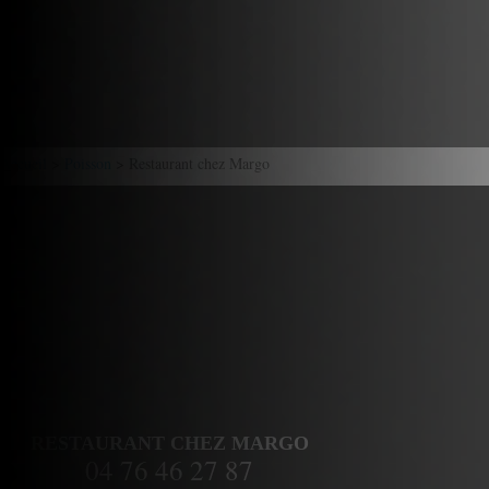
Accueil
>
Poisson
> Restaurant chez Margo
RESTAURANT CHEZ MARGO
04 76 46 27 87