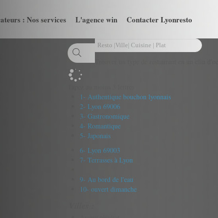
ateurs : Nos services
L'agence win
Contacter Lyonresto
Trouver un type de restaurant en un clin d'oe
Tapez au moins 3 lettres
1- Authentique bouchon lyonnais
2- Lyon 69006
3- Gastronomique
4- Romantique
5- Japonais
6- Lyon 69003
7- Terrasses à Lyon
9- Au bord de l'eau
10- ouvert dimanche
Villes :
Aucun résultat