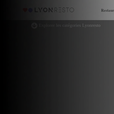
Restaur
Explorer les catégories Lyonresto