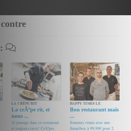
 contre
 :
LA CRÊPE'RIT
HAPPY TIMES LE
La crÃªpe rit, et
Bon restaurant mais
COMPTOIR LYONNAIS
AUTREMENT
nous ...
...
2e passage dans ce restaurant
Sommes venus avec une
et toujours ravis! CrÃªpes
Smartbox à 99,90€ pour 2.