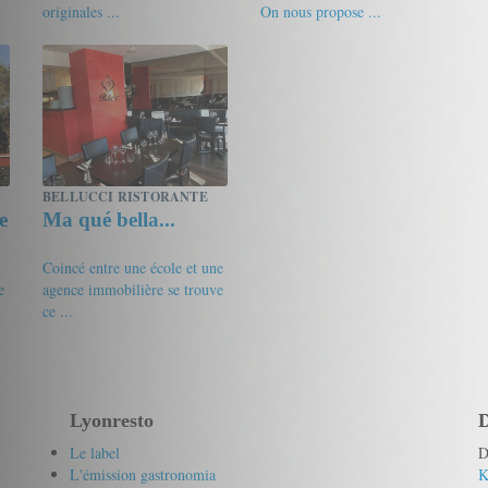
originales ...
On nous propose ...
18/20
MaudusLuda
15.5/20
Tha
BELLUCCI RISTORANTE
e
Ma qué bella...
Coincé entre une école et une
e
agence immobilière se trouve
ce ...
15.5/20
franck67
Lyonresto
D
Le label
D
L'émission gastronomia
K