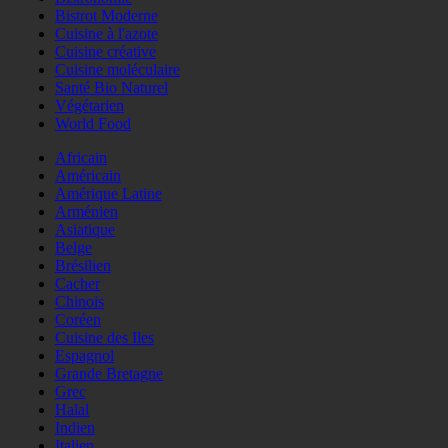
Bistrot Moderne
Cuisine à l'azote
Cuisine créative
Cuisine moléculaire
Santé Bio Naturel
Végétarien
World Food
Africain
Américain
Amérique Latine
Arménien
Asiatique
Belge
Brésilien
Cacher
Chinois
Coréen
Cuisine des Iles
Espagnol
Grande Bretagne
Grec
Halal
Indien
Italien