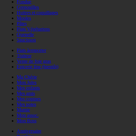
Fondue
Grenouilles
Huitres et coquillages
Moules
Pâtes
Plats Végétariens
Quenelle
Saucisson
Plats àemporter
Traiteur
Vente de foie gras
Epicerie fine (bientôt)
Ma Chérie
Mon Jules
Mes enfants
Mes amis
Mes copines
Mes potes
Mamie
Mon assoc.
Mon Boss
Anniversaire