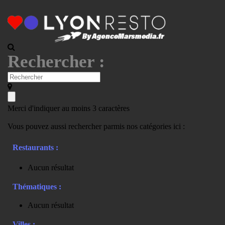
Rechercher :
Merci d'indiquer au moins 3 caractères
Vous pouvez aussi rechercher parmis nos catégories ici :
Restaurants :
Aucun résultat
Thématiques :
Aucun résultat
Villes :