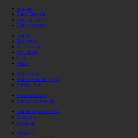
Karaoké
Dîner Dansant
Dîner spectacle
Dîner croisière
Apéritif
Bar à vins
Bar à cocktails
Bar lounge
Café
Tapas
Hôtel Lyon
Hôtel restaurant Lyon
Service Tard
Gastronomique
Semi gastronomique
Authentique bouchon
Bouchon
Lyonnais
Alsacien