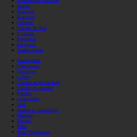
Authentique bouchon
Bistrot
Bouchon
Brasserie
Crêperie
Cuisine du Sud
Lyonnais
Provençal
Savoyard
Traditionnelle
Andouillette
Choucroute
Couscous
Crêpes
Cuisine au feu de bois
Cuisine du marché
Fondue
Grenouilles
Grill
Huitres et coquillages
Mâchon
Moules
Pâtes
Plats Végétariens