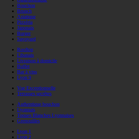
Bouchon
Brunch
Asiatique
Pizzéria
Japonais
Burger
Savoyard
Rooftop
Libanais
Livraison à domicile
Buffet
Bar à vins
Lyon 9
Vue Exceptionnelle
Terrasses secrètes
Authentique bouchon
Lyonnais
Toques Blanches Lyonnaises
Grenouilles
Lyon 1
Lyon 2