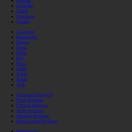
Poisson
Quenelle
Salade
Saucisson
Viande
Couscous
Hamburger
Burger
Nems
Paëla
Phö
Pizza
Sushi
Tajine
Tapas
Wok
Livraison àdomicile
Pizza livraison
Chinois livraison
Sushi livraison
Japonais livraison
Plateau repas livraison
Bistronomie