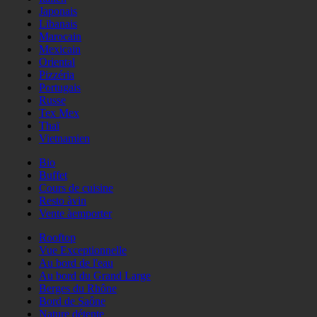
Japonais
Libanais
Marocain
Mexicain
Oriental
Pizzéria
Portugais
Russe
Tex Mex
Thaï
Vietnamien
Bio
Buffet
Cours de cuisine
Resto àvin
Vente àemporter
Rooftop
Vue Exceptionnelle
Au bord de l'eau
Au bord du Grand Large
Berges du Rhône
Bord de Saône
Nature détente