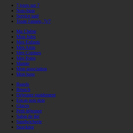
7 jours sur 7
Non-Stop
Service tard
Toute l'année, 7j/7
Ma Chérie
Mon Jules
Mes Enfants
Mes Amis
Mes Copines
Mes Potes
Mamie
Mon association
Mon boss
Bagels
Brunch
Déjeuner rapidement
Encas non stop
Glaces
Petit déjeuner
Salon de thé
Sandwicherie
Snacking