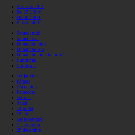
Moins de 20 €
De 15 à 30 €
De 30 à 40 €
Plus de 40 €
Samedi midi
Samedi soir
Dimanche midi
Dimanche soir
Dimanche toute la journée
Lundi midi
Lundi soir
1er janvier
Pâques
Ascencion
Pentecôte
1er mai
8 mai
14 juillet
15 août
1er novembre
11 novembre
25 décembre