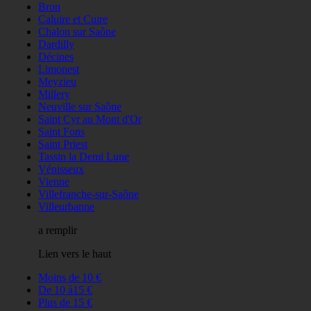
Bron
Caluire et Cuire
Chalon sur Saône
Dardilly
Décines
Limonest
Meyzieu
Millery
Neuville sur Saône
Saint Cyr au Mont d'Or
Saint Fons
Saint Priest
Tassin la Demi Lune
Vénisseux
Vienne
Villefranche-sur-Saône
Villeurbanne
a remplir
Lien vers le haut
Moins de 10 €
De 10 à15 €
Plus de 15 €