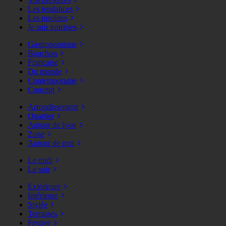
Les tendances
Les insolites
Je suis touristes
Gastronomique
Bouchon
Française
Du monde
Contemporaine
Concept
Arrondissement
Quartier
Autour de lyon
Zone
Autour de moi
Le midi
Le soir
Extérieure
Intérieure
Stylée
Terrasses
Festive