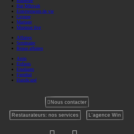
Baptême
Bar Mitzvah
Enterrements de vie
Groupe
Mariage
Musique live
Affaires
Seminaire
Repas affaires
Amis
Enfants
Etudiants
Familial
Handicapé
Nous contacter
Restaurateurs: nos services
L'agence Win