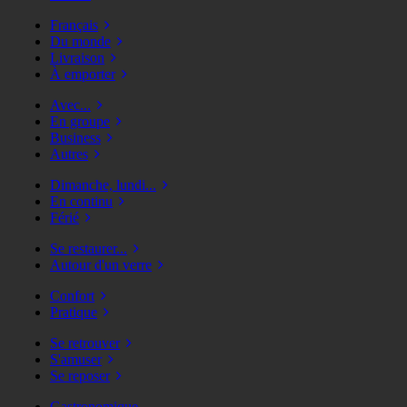
Français
Du monde
Livraison
À emporter
Avec...
En groupe
Business
Autres
Dimanche, lundi...
En continu
Férié
Se restaurer...
Autour d'un verre
Confort
Pratique
Se retrouver
S'amuser
Se reposer
Gastronomique