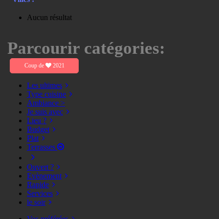
Aucun résultat
Parcourir catégories:
Coup de
2021
Les ultimes
Type cuisine
Ambiance >
Je suis avec
Lieu ?
Budget
Plat
Terrasses
Ouvert ?
Evènement
Rapide
Services
le soir
Vos préférées