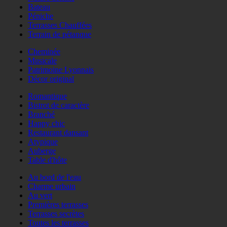
Bateau
Péniche
Terrasses Chauffées
Terrain de pétanque
Cheminée
Musicale
Patrimoine Lyonnais
Décor original
Romantique
Bistrot de caractère
Branché
Happy chic
Restaurant dansant
Atypique
Auberge
Table d'hôte
Au bord de l'eau
Charme urbain
Au vert
Premières terrasses
Terrasses secrètes
Toutes les terrasses