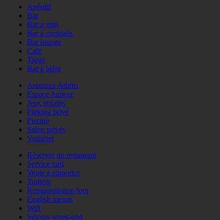
Apéritif
Bar
Bar à vins
Bar à cocktails
Bar lounge
Café
Tapas
Bar à bière
Animaux Admis
Espace fumeur
Jeux enfants
Parking privé
Piscine
Salon privés
Voiturier
Réserver un restaurant
Service tard
Vente à emporter
Traiteur
Retransmission foot
English menus
Wifi
Séjours week-end