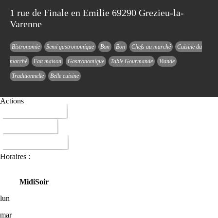
1 rue de Finale en Emilie 69290 Grezieu-la-
Varenne
Bistronomie
Semi gastronomique
Bon
Bon
Chefs au marché
Cuisine du
marché
Fait maison
Gastronomique
Table Gourmande
Viande
Traditionnelle
Belle cuisine
Actions
04 78 57 31 05
ITINERAIRE
DONNER AVIS
Horaires :
Midi
Soir
lun
mar