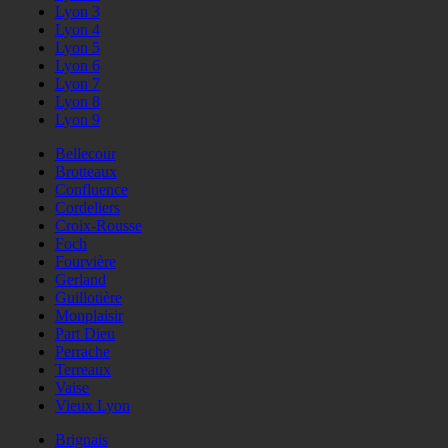
Lyon 3
Lyon 4
Lyon 5
Lyon 6
Lyon 7
Lyon 8
Lyon 9
Bellecour
Brotteaux
Confluence
Cordeliers
Croix-Rousse
Foch
Fourvière
Gerland
Guillotière
Monplaisir
Part Dieu
Perrache
Terreaux
Vaise
Vieux Lyon
Brignais