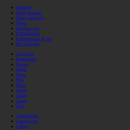
Karaoké
Diner dansant
Diner spectacle
Festif
Musique live
Catherinettes
Enterrements de vie
Bar Dansant
Couscous
Hamburger
Burger
Nems
Paëla
Phö
Pizza
Sushi
Tajine
Tapas
Wok
Andouillette
Choucroute
Crêpes