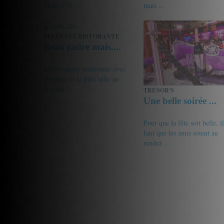
Mont d'Or ...
mais ...
16/20
Gourmet de passage
18.5/20
Gourmet de passage
BELLUCCI RISTORANTE
Beau cadre mais....
La proximité séduisante avec
la Saône et la jolie salle ne
doivent ...
TRESOR'S
Une belle soirée ...
12.5/20
Roger
Pour que la fête soit belle, il
faut que les amis soient au
rendez ...
19/20
Clo