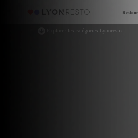
Restaur
Explorer les catégories Lyonresto