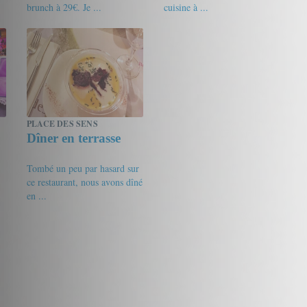
brunch à 29€. Je ...
cuisine à ...
19/20
Shirley
19/20
Le gourmet
PLACE DES SENS
Dîner en terrasse
Tombé un peu par hasard sur
ce restaurant, nous avons dîné
en ...
19.5/20
vmania