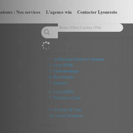
ateurs : Nos services
L'agence win
Contacter Lyonresto
Trouver un type de restaurant en un clin d'oe
Tapez au moins 3 lettres
1- Authentique bouchon lyonnais
2- Lyon 69006
3- Gastronomique
4- Romantique
5- Japonais
6- Lyon 69003
7- Terrasses à Lyon
9- Au bord de l'eau
10- ouvert dimanche
Villes :
Aucun résultat