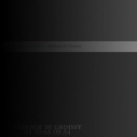
Accueil
>
Traditionnelle
> Auberge de Groissy
AUBERGE DE GROISSY
04 50 68 09 54