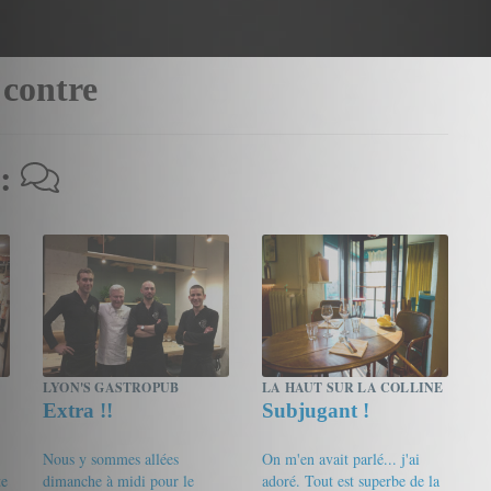
 contre
 :
LYON'S GASTROPUB
LA HAUT SUR LA COLLINE
Extra !!
Subjugant !
Nous y sommes allées
On m'en avait parlé... j'ai
te
dimanche à midi pour le
adoré. Tout est superbe de la