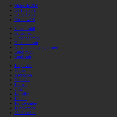
Moins de 20 €
De 15 à 30 €
De 30 à 40 €
Plus de 40 €
Samedi midi
Samedi soir
Dimanche midi
Dimanche soir
Dimanche toute la journée
Lundi midi
Lundi soir
1er janvier
Pâques
Ascencion
Pentecôte
1er mai
8 mai
14 juillet
15 août
1er novembre
11 novembre
25 décembre