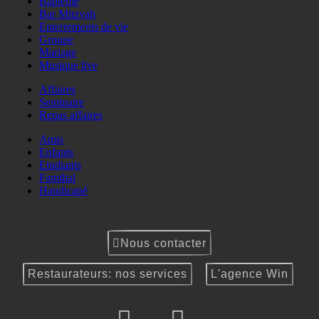
Baptême
Bar Mitzvah
Enterrements de vie
Groupe
Mariage
Musique live
Affaires
Seminaire
Repas affaires
Amis
Enfants
Etudiants
Familial
Handicapé
Nous contacter
Restaurateurs: nos services
L'agence Win