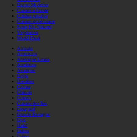
Bistrot Moderne
Cuisine à l'azote
Cuisine créative
Cuisine moléculaire
Santé Bio Naturel
Végétarien
World Food
Africain
Américain
Amérique Latine
Arménien
Asiatique
Belge
Brésilien
Cacher
Chinois
Coréen
Cuisine des Iles
Espagnol
Grande Bretagne
Grec
Halal
Indien
Italien