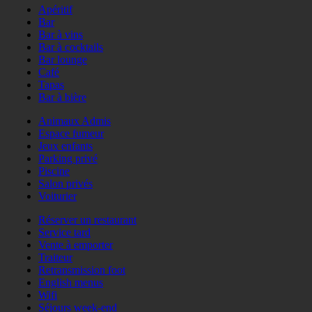
Apéritif
Bar
Bar à vins
Bar à cocktails
Bar lounge
Café
Tapas
Bar à bière
Animaux Admis
Espace fumeur
Jeux enfants
Parking privé
Piscine
Salon privés
Voiturier
Réserver un restaurant
Service tard
Vente à emporter
Traiteur
Retransmission foot
English menus
Wifi
Séjours week-end