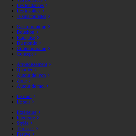
Les tendances
Les insolites
Je suis touristes
Gastronomique
Bouchon
Française
Du monde
Contemporaine
Concept
Arrondissement
Quartier
Autour de lyon
Zone
Autour de moi
Le midi
Le soir
Extérieure
Intérieure
Stylée
Terrasses
Festive