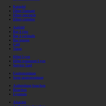
Karaoké
Dîner Dansant
Dîner spectacle
Dîner croisière
Apéritif
Bar à vins
Bar à cocktails
Bar lounge
Café
Tapas
Hôtel Lyon
Hôtel restaurant Lyon
Service Tard
Gastronomique
Semi gastronomique
Authentique bouchon
Bouchon
Lyonnais
Alsacien