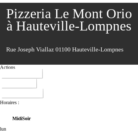
Pizzeria Le Mont Orio
à Hauteville-Lompnes
Rue Joseph Viallaz 01100 Hauteville-Lompnes
Actions
04 74 35 11 37
ITINERAIRE
DONNER AVIS
Horaires :
Midi
Soir
lun