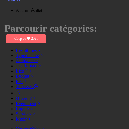
Aucun résultat
Parcourir catégories:
Coup de
2021
Les ultimes
Type cuisine
Ambiance >
Je suis avec
Lieu ?
Budget
Plat
Terrasses
Ouvert ?
Evènement
Rapide
Services
le soir
Vos préférées