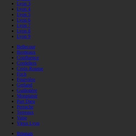
Lyon 3
Lyon 4
Lyon 5
Lyon 6
Lyon 7
Lyon 8
Lyon 9
Bellecour
Brotteaux
Confluence
Cordeliers
Croix-Rousse
Foch
Fourvière
Gerland
Guillotière
Monplaisir
Part Dieu
Perrache
Terreaux
Vaise
Vieux Lyon
Brignais