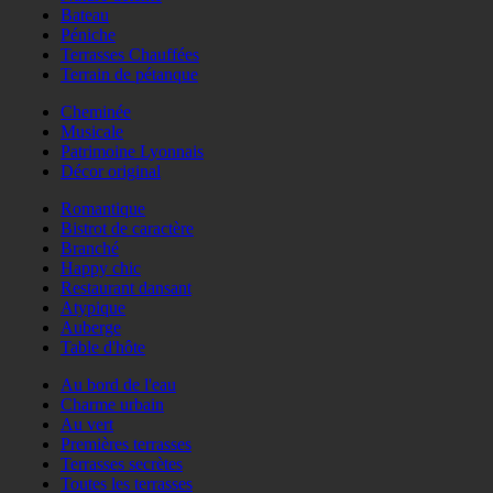
Bateau
Péniche
Terrasses Chauffées
Terrain de pétanque
Cheminée
Musicale
Patrimoine Lyonnais
Décor original
Romantique
Bistrot de caractère
Branché
Happy chic
Restaurant dansant
Atypique
Auberge
Table d'hôte
Au bord de l'eau
Charme urbain
Au vert
Premières terrasses
Terrasses secrètes
Toutes les terrasses