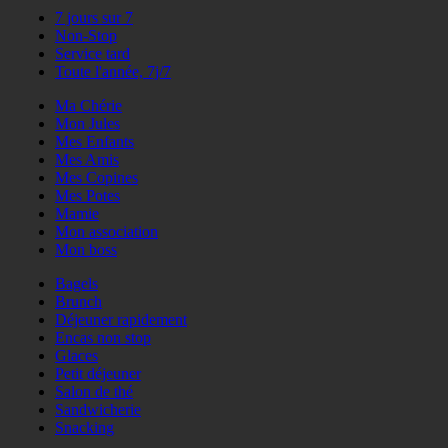
7 jours sur 7
Non-Stop
Service tard
Toute l'année, 7j/7
Ma Chérie
Mon Jules
Mes Enfants
Mes Amis
Mes Copines
Mes Potes
Mamie
Mon association
Mon boss
Bagels
Brunch
Déjeuner rapidement
Encas non stop
Glaces
Petit déjeuner
Salon de thé
Sandwicherie
Snacking