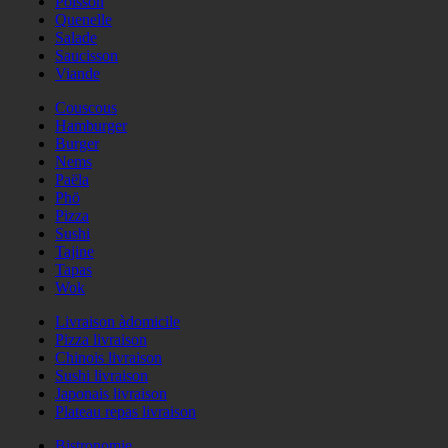
Poisson
Quenelle
Salade
Saucisson
Viande
Couscous
Hamburger
Burger
Nems
Paëla
Phö
Pizza
Sushi
Tajine
Tapas
Wok
Livraison àdomicile
Pizza livraison
Chinois livraison
Sushi livraison
Japonais livraison
Plateau repas livraison
Bistronomie