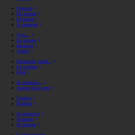
Français
Du monde
Livraison
À emporter
Avec...
En groupe
Business
Autres
Dimanche, lundi...
En continu
Férié
Se restaurer...
Autour d'un verre
Confort
Pratique
Se retrouver
S'amuser
Se reposer
Gastronomique