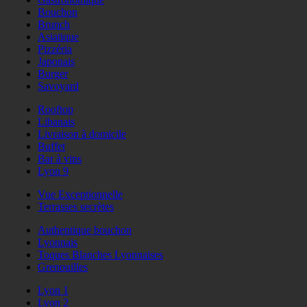
Bouchon
Brunch
Asiatique
Pizzéria
Japonais
Burger
Savoyard
Rooftop
Libanais
Livraison à domicile
Buffet
Bar à vins
Lyon 9
Vue Exceptionnelle
Terrasses secrètes
Authentique bouchon
Lyonnais
Toques Blanches Lyonnaises
Grenouilles
Lyon 1
Lyon 2