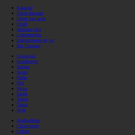
Karaoké
Diner dansant
Diner spectacle
Festif
Musique live
Catherinettes
Enterrements de vie
Bar Dansant
Couscous
Hamburger
Burger
Nems
Paëla
Phö
Pizza
Sushi
Tajine
Tapas
Wok
Andouillette
Choucroute
Crêpes