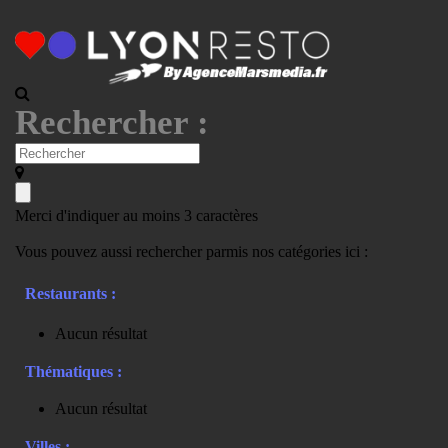
Rechercher :
Merci d'indiquer au moins 3 caractères
Vous pouvez aussi rechercher parmis nos catégories ici :
Restaurants :
Aucun résultat
Thématiques :
Aucun résultat
Villes :