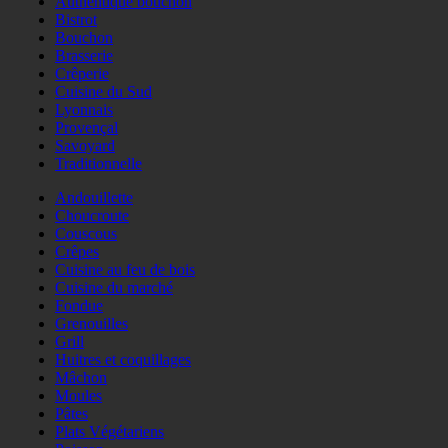
Authentique bouchon
Bistrot
Bouchon
Brasserie
Crêperie
Cuisine du Sud
Lyonnais
Provençal
Savoyard
Traditionnelle
Andouillette
Choucroute
Couscous
Crêpes
Cuisine au feu de bois
Cuisine du marché
Fondue
Grenouilles
Grill
Huitres et coquillages
Mâchon
Moules
Pâtes
Plats Végétariens