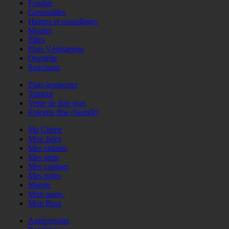
Fondue
Grenouilles
Huitres et coquillages
Moules
Pâtes
Plats Végétariens
Quenelle
Saucisson
Plats àemporter
Traiteur
Vente de foie gras
Epicerie fine (bientôt)
Ma Chérie
Mon Jules
Mes enfants
Mes amis
Mes copines
Mes potes
Mamie
Mon assoc.
Mon Boss
Anniversaire