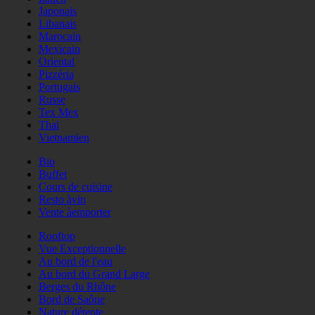
Japonais
Libanais
Marocain
Mexicain
Oriental
Pizzéria
Portugais
Russe
Tex Mex
Thaï
Vietnamien
Bio
Buffet
Cours de cuisine
Resto àvin
Vente àemporter
Rooftop
Vue Exceptionnelle
Au bord de l'eau
Au bord du Grand Large
Berges du Rhône
Bord de Saône
Nature détente