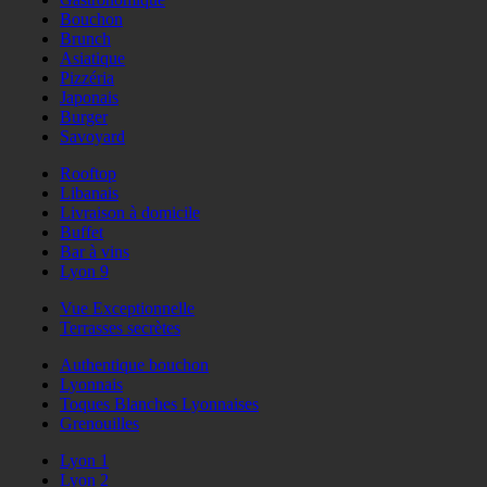
Bouchon
Brunch
Asiatique
Pizzéria
Japonais
Burger
Savoyard
Rooftop
Libanais
Livraison à domicile
Buffet
Bar à vins
Lyon 9
Vue Exceptionnelle
Terrasses secrètes
Authentique bouchon
Lyonnais
Toques Blanches Lyonnaises
Grenouilles
Lyon 1
Lyon 2