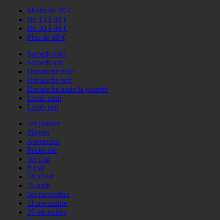
Moins de 20 €
De 15 à 30 €
De 30 à 40 €
Plus de 40 €
Samedi midi
Samedi soir
Dimanche midi
Dimanche soir
Dimanche toute la journée
Lundi midi
Lundi soir
1er janvier
Pâques
Ascencion
Pentecôte
1er mai
8 mai
14 juillet
15 août
1er novembre
11 novembre
25 décembre