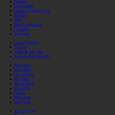
Fondue
Grenouilles
Huitres et coquillages
Moules
Pâtes
Plats Végétariens
Quenelle
Saucisson
Plats àemporter
Traiteur
Vente de foie gras
Epicerie fine (bientôt)
Ma Chérie
Mon Jules
Mes enfants
Mes amis
Mes copines
Mes potes
Mamie
Mon assoc.
Mon Boss
Anniversaire