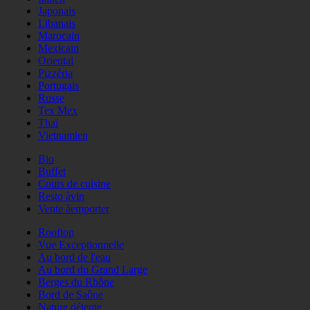
Japonais
Libanais
Marocain
Mexicain
Oriental
Pizzéria
Portugais
Russe
Tex Mex
Thaï
Vietnamien
Bio
Buffet
Cours de cuisine
Resto àvin
Vente àemporter
Rooftop
Vue Exceptionnelle
Au bord de l'eau
Au bord du Grand Large
Berges du Rhône
Bord de Saône
Nature détente