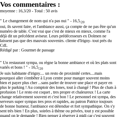
Vos commentaires :
moyenne :
16,3
/20
- Total :
50 avis
" Le changement de nom qui n'a pas nui " -
16,5
/20
oui, ils savent faire, et l'ambiance aussi, ça compte de ne pas être qu'un
numéro de table. C'est vrai que c'est de mieux en mieux, comme l'a
déjà dit un précédent aviseur. Leurs prédécesseurs ex Dolmen ne
laissent pas que des mauvais souvenirs. cliente d'Irigny- tout près du
CdL
Rédigé par : Gourmet de passage
" Un restaurant sympa, ou règne la bonne ambiance et où les plats sont
variés et bons ! " -
16,5
/20
Je suis habitante d'irigny.... un resto de proximité certes....mais
pourquoi aller s'embêter à Lyon centre pour manger souvent moins
bien et payer plus cher ...sans parler de trouver une place et payer en
plus le parking ! Au comptoir des lones, tout à changé ! Plus de chats à
profusion ! Le resto est coquet , tres propre et chaleureux ! La carte
change relativement souvent et c'est bon ! Le personnel est sympa, des
serveurs super sympas tres pros et rapides, au patron Patrice toujours
de bonne humeur, l'ambiance est détendue et fort sympathique. On s'y
sent très bien ! En plus, soirées à thème ou privées, tout y est possible
quand on le demande ! Bien penser à réserver à midi car c'est souvent