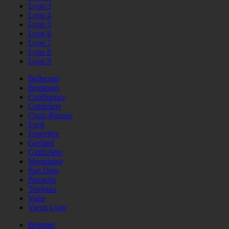
Lyon 3
Lyon 4
Lyon 5
Lyon 6
Lyon 7
Lyon 8
Lyon 9
Bellecour
Brotteaux
Confluence
Cordeliers
Croix-Rousse
Foch
Fourvière
Gerland
Guillotière
Monplaisir
Part Dieu
Perrache
Terreaux
Vaise
Vieux Lyon
Brignais