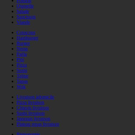
Poisson
Quenelle
Salade
Saucisson
Viande
Couscous
Hamburger
Burger
Nems
Paëla
Phö
Pizza
Sushi
Tajine
Tapas
Wok
Livraison àdomicile
Pizza livraison
Chinois livraison
Sushi livraison
Japonais livraison
Plateau repas livraison
Bistronomie