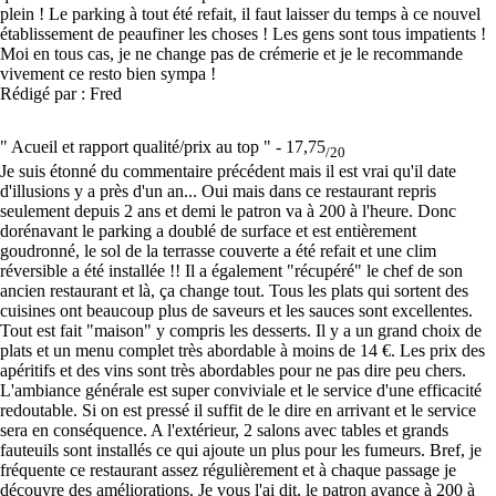
plein ! Le parking à tout été refait, il faut laisser du temps à ce nouvel
établissement de peaufiner les choses ! Les gens sont tous impatients !
Moi en tous cas, je ne change pas de crémerie et je le recommande
vivement ce resto bien sympa !
Rédigé par : Fred
" Acueil et rapport qualité/prix au top " -
17,75
/20
Je suis étonné du commentaire précédent mais il est vrai qu'il date
d'illusions y a près d'un an... Oui mais dans ce restaurant repris
seulement depuis 2 ans et demi le patron va à 200 à l'heure. Donc
dorénavant le parking a doublé de surface et est entièrement
goudronné, le sol de la terrasse couverte a été refait et une clim
réversible a été installée !! Il a également "récupéré" le chef de son
ancien restaurant et là, ça change tout. Tous les plats qui sortent des
cuisines ont beaucoup plus de saveurs et les sauces sont excellentes.
Tout est fait "maison" y compris les desserts. Il y a un grand choix de
plats et un menu complet très abordable à moins de 14 €. Les prix des
apéritifs et des vins sont très abordables pour ne pas dire peu chers.
L'ambiance générale est super conviviale et le service d'une efficacité
redoutable. Si on est pressé il suffit de le dire en arrivant et le service
sera en conséquence. A l'extérieur, 2 salons avec tables et grands
fauteuils sont installés ce qui ajoute un plus pour les fumeurs. Bref, je
fréquente ce restaurant assez régulièrement et à chaque passage je
découvre des améliorations. Je vous l'ai dit, le patron avance à 200 à