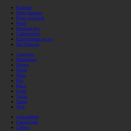
Karaoké
Diner dansant
Diner spectacle
Festif
Musique live
Catherinettes
Enterrements de vie
Bar Dansant
Couscous
Hamburger
Burger
Nems
Paëla
Phö
Pizza
Sushi
Tajine
Tapas
Wok
Andouillette
Choucroute
Crêpes