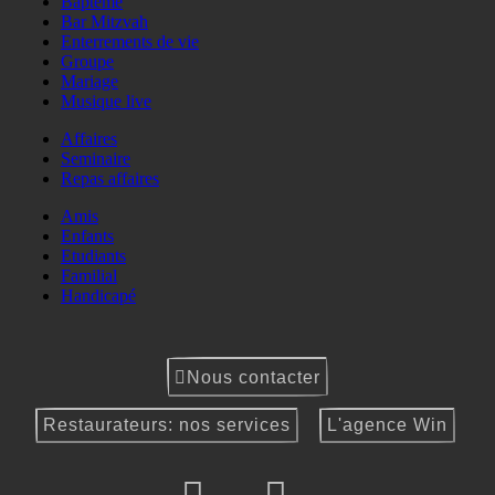
Baptême
Bar Mitzvah
Enterrements de vie
Groupe
Mariage
Musique live
Affaires
Seminaire
Repas affaires
Amis
Enfants
Etudiants
Familial
Handicapé
Nous contacter
Restaurateurs: nos services
L'agence Win