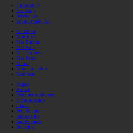
7 jours sur 7
Non-Stop
Service tard
Toute l'année, 7j/7
Ma Chérie
Mon Jules
Mes Enfants
Mes Amis
Mes Copines
Mes Potes
Mamie
Mon association
Mon boss
Bagels
Brunch
Déjeuner rapidement
Encas non stop
Glaces
Petit déjeuner
Salon de thé
Sandwicherie
Snacking