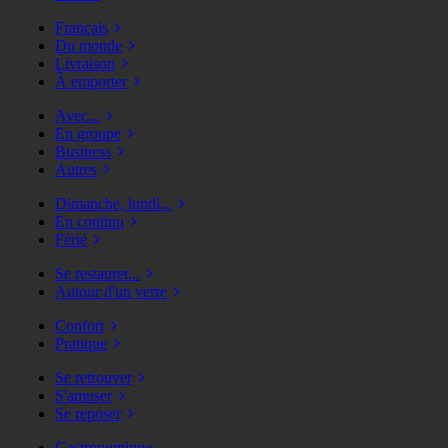
Français
Du monde
Livraison
À emporter
Avec...
En groupe
Business
Autres
Dimanche, lundi...
En continu
Férié
Se restaurer...
Autour d'un verre
Confort
Pratique
Se retrouver
S'amuser
Se reposer
Gastronomique