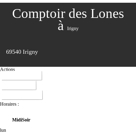
Comptoir des Lones
à
Irigny
69540 Irigny
Actions
04 78 50 11 15
ITINERAIRE
DONNER AVIS
Horaires :
Midi
Soir
lun