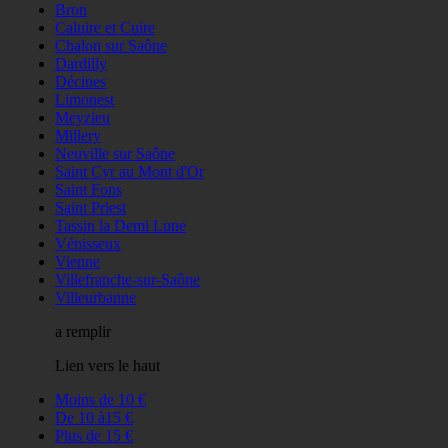
Bron
Caluire et Cuire
Chalon sur Saône
Dardilly
Décines
Limonest
Meyzieu
Millery
Neuville sur Saône
Saint Cyr au Mont d'Or
Saint Fons
Saint Priest
Tassin la Demi Lune
Vénisseux
Vienne
Villefranche-sur-Saône
Villeurbanne
a remplir
Lien vers le haut
Moins de 10 €
De 10 à15 €
Plus de 15 €