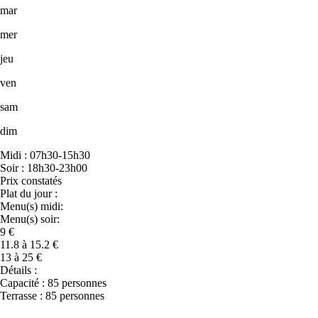
mar
mer
jeu
ven
sam
dim
Midi : 07h30-15h30
Soir : 18h30-23h00
Prix constatés
Plat du jour :
Menu(s) midi:
Menu(s) soir:
9 €
11.8 à 15.2 €
13 à 25 €
Détails :
Capacité : 85 personnes
Terrasse : 85 personnes