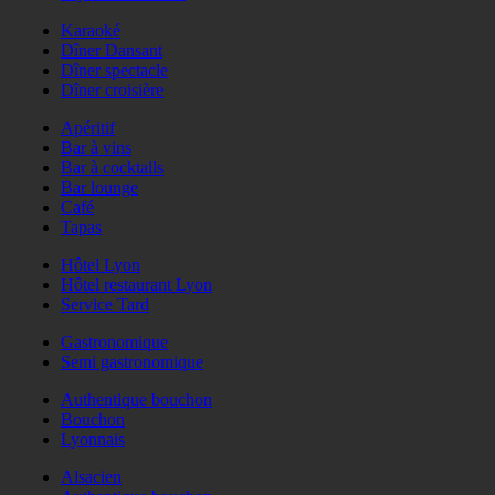
Karaoké
Dîner Dansant
Dîner spectacle
Dîner croisière
Apéritif
Bar à vins
Bar à cocktails
Bar lounge
Café
Tapas
Hôtel Lyon
Hôtel restaurant Lyon
Service Tard
Gastronomique
Semi gastronomique
Authentique bouchon
Bouchon
Lyonnais
Alsacien