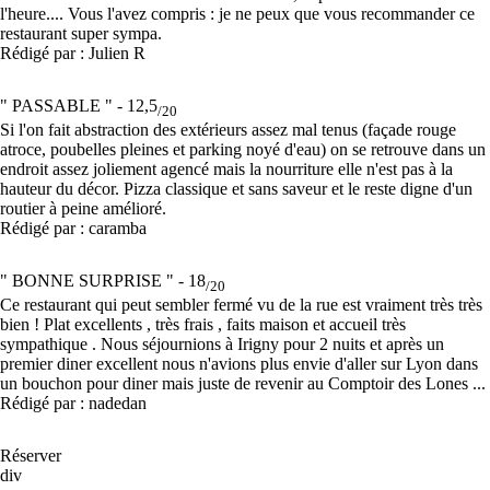
l'heure.... Vous l'avez compris : je ne peux que vous recommander ce
restaurant super sympa.
Rédigé par : Julien R
" PASSABLE " -
12,5
/20
Si l'on fait abstraction des extérieurs assez mal tenus (façade rouge
atroce, poubelles pleines et parking noyé d'eau) on se retrouve dans un
endroit assez joliement agencé mais la nourriture elle n'est pas à la
hauteur du décor. Pizza classique et sans saveur et le reste digne d'un
routier à peine amélioré.
Rédigé par : caramba
" BONNE SURPRISE " -
18
/20
Ce restaurant qui peut sembler fermé vu de la rue est vraiment très très
bien ! Plat excellents , très frais , faits maison et accueil très
sympathique . Nous séjournions à Irigny pour 2 nuits et après un
premier diner excellent nous n'avions plus envie d'aller sur Lyon dans
un bouchon pour diner mais juste de revenir au Comptoir des Lones ...
Rédigé par : nadedan
Réserver
div