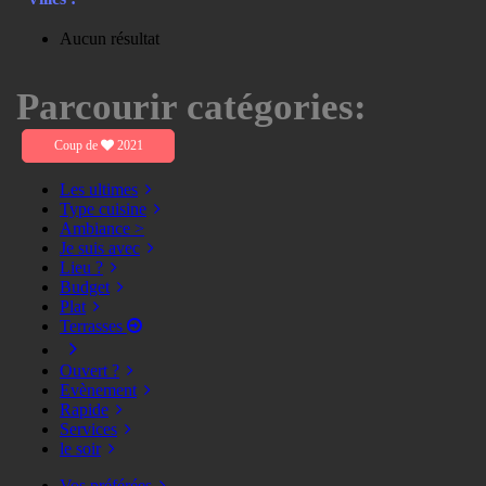
Aucun résultat
Parcourir catégories:
Coup de
2021
Les ultimes
Type cuisine
Ambiance >
Je suis avec
Lieu ?
Budget
Plat
Terrasses
Ouvert ?
Evènement
Rapide
Services
le soir
Vos préférées