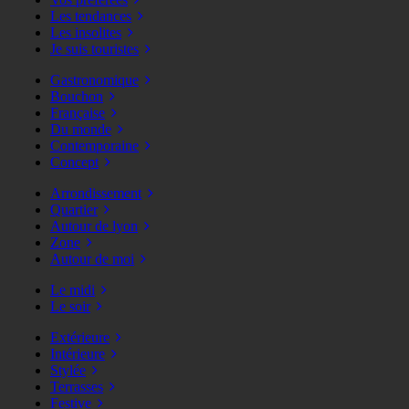
Les tendances
Les insolites
Je suis touristes
Gastronomique
Bouchon
Française
Du monde
Contemporaine
Concept
Arrondissement
Quartier
Autour de lyon
Zone
Autour de moi
Le midi
Le soir
Extérieure
Intérieure
Stylée
Terrasses
Festive