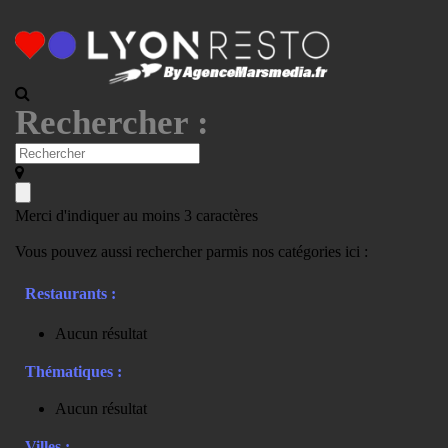
Rechercher :
Merci d'indiquer au moins 3 caractères
Vous pouvez aussi rechercher parmis nos catégories ici :
Restaurants :
Aucun résultat
Thématiques :
Aucun résultat
Villes :