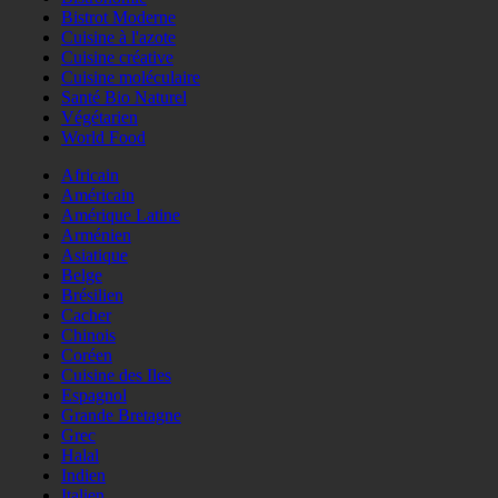
Bistrot Moderne
Cuisine à l'azote
Cuisine créative
Cuisine moléculaire
Santé Bio Naturel
Végétarien
World Food
Africain
Américain
Amérique Latine
Arménien
Asiatique
Belge
Brésilien
Cacher
Chinois
Coréen
Cuisine des Iles
Espagnol
Grande Bretagne
Grec
Halal
Indien
Italien