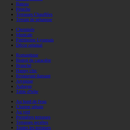
Bateau
Péniche
Terrasses Chauffées
Terrain de pétanque
Cheminée
Musicale
Patrimoine Lyonnais
Décor original
Romantique
Bistrot de caractère
Branché
Happy chic
Restaurant dansant
Atypique
Auberge
Table d'hôte
Au bord de l'eau
Charme urbain
Au vert
Premières terrasses
Terrasses secrètes
Toutes les terrasses