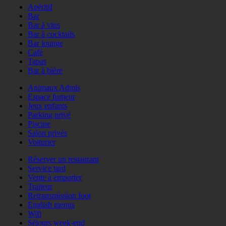
Apéritif
Bar
Bar à vins
Bar à cocktails
Bar lounge
Café
Tapas
Bar à bière
Animaux Admis
Espace fumeur
Jeux enfants
Parking privé
Piscine
Salon privés
Voiturier
Réserver un restaurant
Service tard
Vente à emporter
Traiteur
Retransmission foot
English menus
Wifi
Séjours week-end