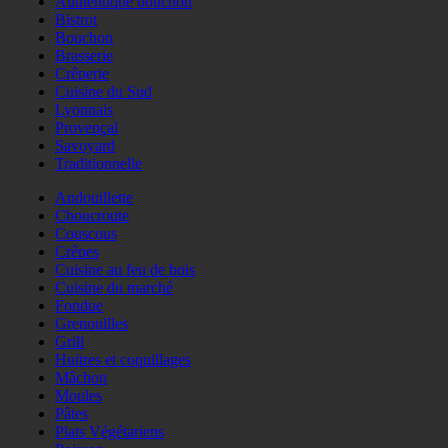
Authentique bouchon
Bistrot
Bouchon
Brasserie
Crêperie
Cuisine du Sud
Lyonnais
Provençal
Savoyard
Traditionnelle
Andouillette
Choucroute
Couscous
Crêpes
Cuisine au feu de bois
Cuisine du marché
Fondue
Grenouilles
Grill
Huitres et coquillages
Mâchon
Moules
Pâtes
Plats Végétariens