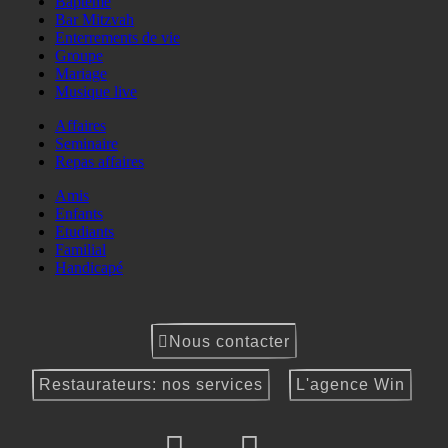
Baptême
Bar Mitzvah
Enterrements de vie
Groupe
Mariage
Musique live
Affaires
Seminaire
Repas affaires
Amis
Enfants
Etudiants
Familial
Handicapé
Nous contacter
Restaurateurs: nos services
L'agence Win