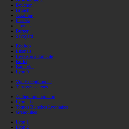
Bouchon
Brunch
Asiatique
Pizzéria
Japonais
Burger
Savoyard
Rooftop
Libanais
Livraison à domicile
Buffet
Bar à vins
Lyon 9
Vue Exceptionnelle
Terrasses secrètes
Authentique bouchon
Lyonnais
Toques Blanches Lyonnaises
Grenouilles
Lyon 1
Lyon 2