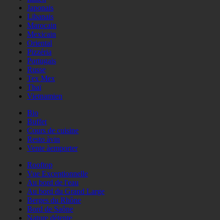
Japonais
Libanais
Marocain
Mexicain
Oriental
Pizzéria
Portugais
Russe
Tex Mex
Thaï
Vietnamien
Bio
Buffet
Cours de cuisine
Resto àvin
Vente àemporter
Rooftop
Vue Exceptionnelle
Au bord de l'eau
Au bord du Grand Large
Berges du Rhône
Bord de Saône
Nature détente