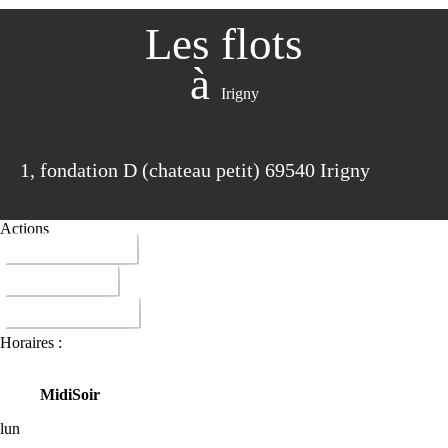
Les flots
à
Irigny
1, fondation D (chateau petit) 69540 Irigny
Actions
04 72 30 75 62
ITINERAIRE
DONNER AVIS
Horaires :
Midi
Soir
lun