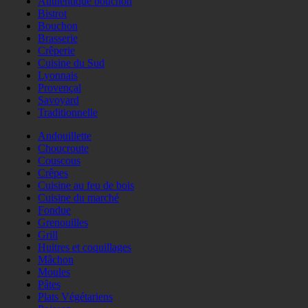
Authentique bouchon
Bistrot
Bouchon
Brasserie
Crêperie
Cuisine du Sud
Lyonnais
Provençal
Savoyard
Traditionnelle
Andouillette
Choucroute
Couscous
Crêpes
Cuisine au feu de bois
Cuisine du marché
Fondue
Grenouilles
Grill
Huitres et coquillages
Mâchon
Moules
Pâtes
Plats Végétariens