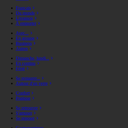
Français
Du monde
Livraison
À emporter
Avec...
En groupe
Business
Autres
Dimanche, lundi...
En continu
Férié
Se restaurer...
Autour d'un verre
Confort
Pratique
Se retrouver
S'amuser
Se reposer
Gastronomique