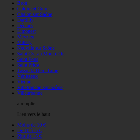
Bron
Caluire et Cuire
Chalon sur Saône
Dardilly
Décines
Limonest
Meyzieu
Millery
Neuville sur Saône
Saint Cyr au Mont d'Or
Saint Fons
Saint Priest
Tassin la Demi Lune
Vénisseux
Vienne
Villefranche-sur-Saône
Villeurbanne
a remplir
Lien vers le haut
Moins de 10 €
De 10 à15 €
Plus de 15 €