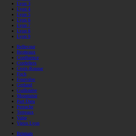
Lyon 3
Lyon 4
Lyon 5
Lyon 6
Lyon 7
Lyon 8
Lyon 9
Bellecour
Brotteaux
Confluence
Cordeliers
Croix-Rousse
Foch
Fourvière
Gerland
Guillotière
Monplaisir
Part Dieu
Perrache
Terreaux
Vaise
Vieux Lyon
Brignais