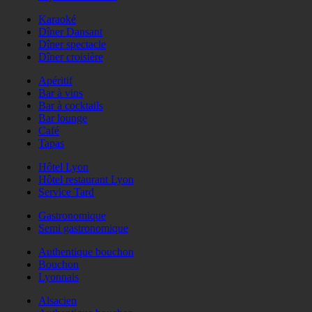
Karaoké
Dîner Dansant
Dîner spectacle
Dîner croisière
Apéritif
Bar à vins
Bar à cocktails
Bar lounge
Café
Tapas
Hôtel Lyon
Hôtel restaurant Lyon
Service Tard
Gastronomique
Semi gastronomique
Authentique bouchon
Bouchon
Lyonnais
Alsacien