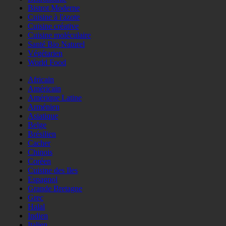
Bistrot Moderne
Cuisine à l'azote
Cuisine créative
Cuisine moléculaire
Santé Bio Naturel
Végétarien
World Food
Africain
Américain
Amérique Latine
Arménien
Asiatique
Belge
Brésilien
Cacher
Chinois
Coréen
Cuisine des Iles
Espagnol
Grande Bretagne
Grec
Halal
Indien
Italien