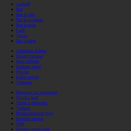
Apéritif
Bar
Bar à vins
Bar à cocktails
Bar lounge
Café
Tapas
Bar à bière
Animaux Admis
Espace fumeur
Jeux enfants
Parking privé
Piscine
Salon privés
Voiturier
Réserver un restaurant
Service tard
Vente à emporter
Traiteur
Retransmission foot
English menus
Wifi
Séjours week-end