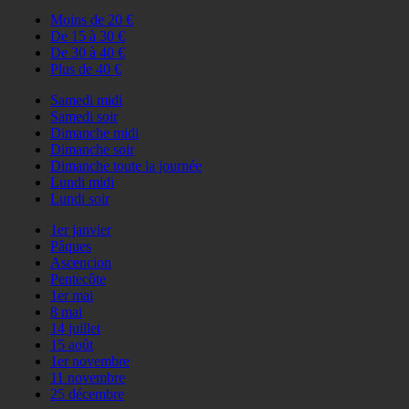
Moins de 20 €
De 15 à 30 €
De 30 à 40 €
Plus de 40 €
Samedi midi
Samedi soir
Dimanche midi
Dimanche soir
Dimanche toute la journée
Lundi midi
Lundi soir
1er janvier
Pâques
Ascencion
Pentecôte
1er mai
8 mai
14 juillet
15 août
1er novembre
11 novembre
25 décembre