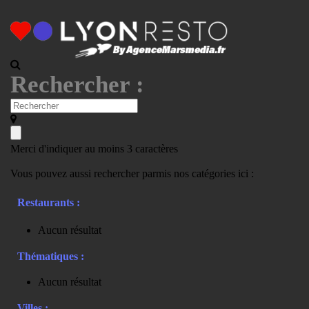
Rechercher :
Merci d'indiquer au moins 3 caractères
Vous pouvez aussi rechercher parmis nos catégories ici :
Restaurants :
Aucun résultat
Thématiques :
Aucun résultat
Villes :