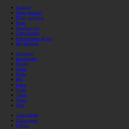
Karaoké
Diner dansant
Diner spectacle
Festif
Musique live
Catherinettes
Enterrements de vie
Bar Dansant
Couscous
Hamburger
Burger
Nems
Paëla
Phö
Pizza
Sushi
Tajine
Tapas
Wok
Andouillette
Choucroute
Crêpes