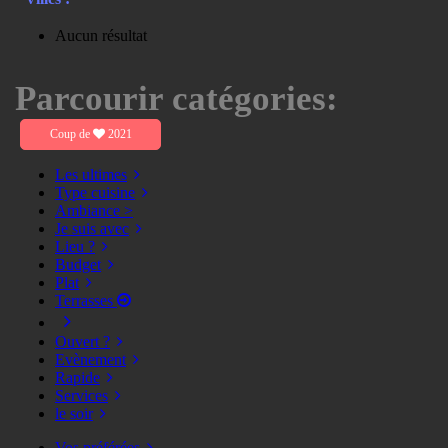
Aucun résultat
Parcourir catégories:
Coup de
2021
Les ultimes
Type cuisine
Ambiance >
Je suis avec
Lieu ?
Budget
Plat
Terrasses
Ouvert ?
Evènement
Rapide
Services
le soir
Vos préférées