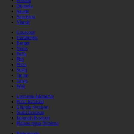
Poisson
Quenelle
Salade
Saucisson
Viande
Couscous
Hamburger
Burger
Nems
Paëla
Phö
Pizza
Sushi
Tajine
Tapas
Wok
Livraison àdomicile
Pizza livraison
Chinois livraison
Sushi livraison
Japonais livraison
Plateau repas livraison
Bistronomie