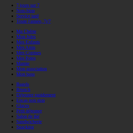
7 jours sur 7
Non-Stop
Service tard
Toute l'année, 7j/7
Ma Chérie
Mon Jules
Mes Enfants
Mes Amis
Mes Copines
Mes Potes
Mamie
Mon association
Mon boss
Bagels
Brunch
Déjeuner rapidement
Encas non stop
Glaces
Petit déjeuner
Salon de thé
Sandwicherie
Snacking