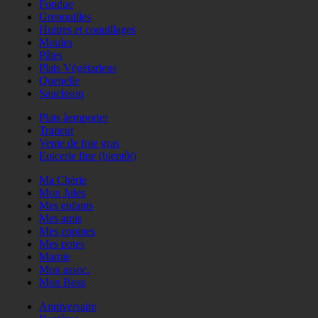
Fondue
Grenouilles
Huitres et coquillages
Moules
Pâtes
Plats Végétariens
Quenelle
Saucisson
Plats àemporter
Traiteur
Vente de foie gras
Epicerie fine (bientôt)
Ma Chérie
Mon Jules
Mes enfants
Mes amis
Mes copines
Mes potes
Mamie
Mon assoc.
Mon Boss
Anniversaire