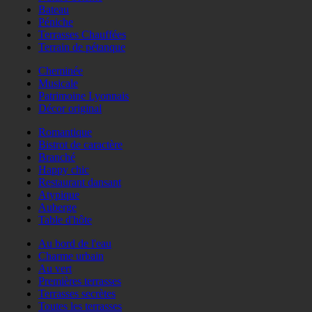
Bateau
Péniche
Terrasses Chauffées
Terrain de pétanque
Cheminée
Musicale
Patrimoine Lyonnais
Décor original
Romantique
Bistrot de caractère
Branché
Happy chic
Restaurant dansant
Atypique
Auberge
Table d'hôte
Au bord de l'eau
Charme urbain
Au vert
Premières terrasses
Terrasses secrètes
Toutes les terrasses