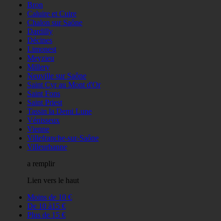
Bron
Caluire et Cuire
Chalon sur Saône
Dardilly
Décines
Limonest
Meyzieu
Millery
Neuville sur Saône
Saint Cyr au Mont d'Or
Saint Fons
Saint Priest
Tassin la Demi Lune
Vénisseux
Vienne
Villefranche-sur-Saône
Villeurbanne
a remplir
Lien vers le haut
Moins de 10 €
De 10 à15 €
Plus de 15 €