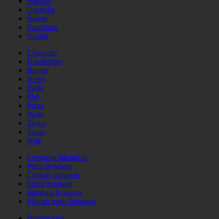
Poisson
Quenelle
Salade
Saucisson
Viande
Couscous
Hamburger
Burger
Nems
Paëla
Phö
Pizza
Sushi
Tajine
Tapas
Wok
Livraison àdomicile
Pizza livraison
Chinois livraison
Sushi livraison
Japonais livraison
Plateau repas livraison
Bistronomie