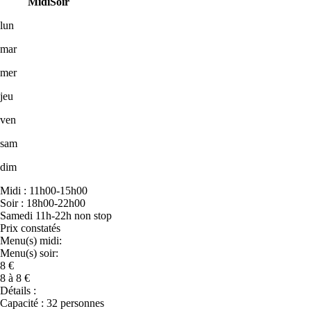
Midi
Soir
lun
mar
mer
jeu
ven
sam
dim
Midi : 11h00-15h00
Soir : 18h00-22h00
Samedi 11h-22h non stop
Prix constatés
Menu(s) midi:
Menu(s) soir:
8 €
8 à 8 €
Détails :
Capacité : 32 personnes