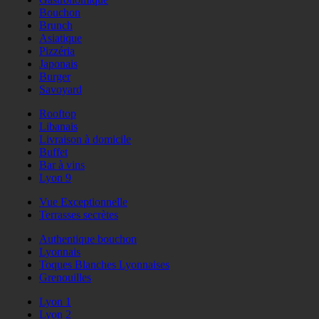
Bouchon
Brunch
Asiatique
Pizzéria
Japonais
Burger
Savoyard
Rooftop
Libanais
Livraison à domicile
Buffet
Bar à vins
Lyon 9
Vue Exceptionnelle
Terrasses secrètes
Authentique bouchon
Lyonnais
Toques Blanches Lyonnaises
Grenouilles
Lyon 1
Lyon 2