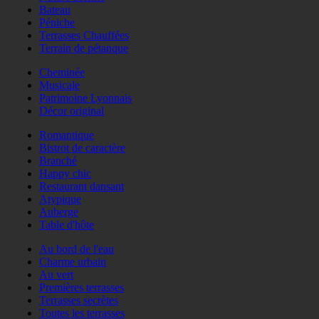
Bateau
Péniche
Terrasses Chauffées
Terrain de pétanque
Cheminée
Musicale
Patrimoine Lyonnais
Décor original
Romantique
Bistrot de caractère
Branché
Happy chic
Restaurant dansant
Atypique
Auberge
Table d'hôte
Au bord de l'eau
Charme urbain
Au vert
Premières terrasses
Terrasses secrètes
Toutes les terrasses