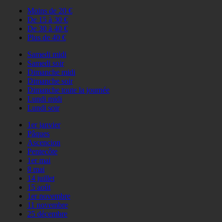
Moins de 20 €
De 15 à 30 €
De 30 à 40 €
Plus de 40 €
Samedi midi
Samedi soir
Dimanche midi
Dimanche soir
Dimanche toute la journée
Lundi midi
Lundi soir
1er janvier
Pâques
Ascencion
Pentecôte
1er mai
8 mai
14 juillet
15 août
1er novembre
11 novembre
25 décembre