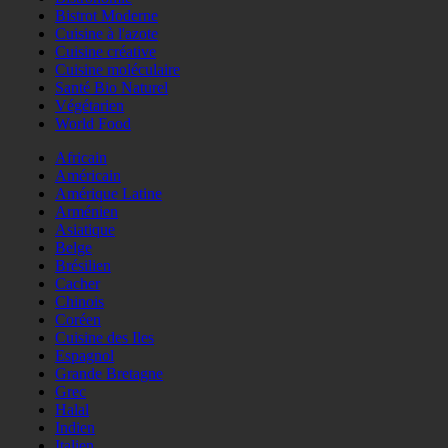
Bistrot Moderne
Cuisine à l'azote
Cuisine créative
Cuisine moléculaire
Santé Bio Naturel
Végétarien
World Food
Africain
Américain
Amérique Latine
Arménien
Asiatique
Belge
Brésilien
Cacher
Chinois
Coréen
Cuisine des Iles
Espagnol
Grande Bretagne
Grec
Halal
Indien
Italien