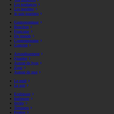
Les tendances
Les insolites
Je suis touristes
Gastronomique
Bouchon
Française
Du monde
Contemporaine
Concept
Arrondissement
Quartier
Autour de lyon
Zone
Autour de moi
Le midi
Le soir
Extérieure
Intérieure
Stylée
Terrasses
Festive