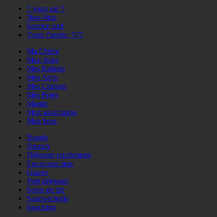
7 jours sur 7
Non-Stop
Service tard
Toute l'année, 7j/7
Ma Chérie
Mon Jules
Mes Enfants
Mes Amis
Mes Copines
Mes Potes
Mamie
Mon association
Mon boss
Bagels
Brunch
Déjeuner rapidement
Encas non stop
Glaces
Petit déjeuner
Salon de thé
Sandwicherie
Snacking