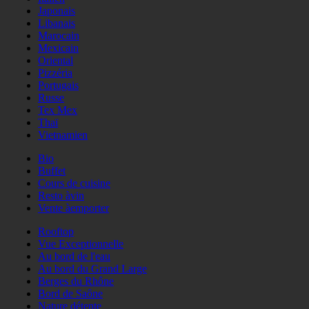
Japonais
Libanais
Marocain
Mexicain
Oriental
Pizzéria
Portugais
Russe
Tex Mex
Thaï
Vietnamien
Bio
Buffet
Cours de cuisine
Resto àvin
Vente àemporter
Rooftop
Vue Exceptionnelle
Au bord de l'eau
Au bord du Grand Large
Berges du Rhône
Bord de Saône
Nature détente