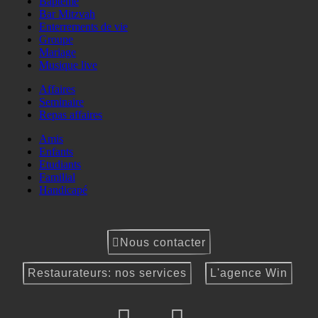
Baptême
Bar Mitzvah
Enterrements de vie
Groupe
Mariage
Musique live
Affaires
Seminaire
Repas affaires
Amis
Enfants
Etudiants
Familial
Handicapé
Nous contacter
Restaurateurs: nos services
L'agence Win