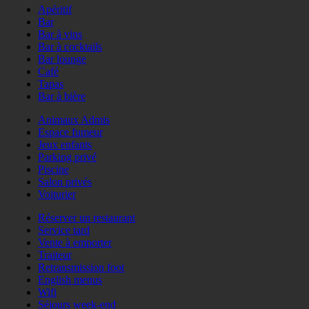
Apéritif
Bar
Bar à vins
Bar à cocktails
Bar lounge
Café
Tapas
Bar à bière
Animaux Admis
Espace fumeur
Jeux enfants
Parking privé
Piscine
Salon privés
Voiturier
Réserver un restaurant
Service tard
Vente à emporter
Traiteur
Retransmission foot
English menus
Wifi
Séjours week-end