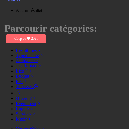
Aucun résultat
Parcourir catégories:
Coup de
2021
Les ultimes
Type cuisine
Ambiance >
Je suis avec
Lieu ?
Budget
Plat
Terrasses
Ouvert ?
Evènement
Rapide
Services
le soir
Vos préférées