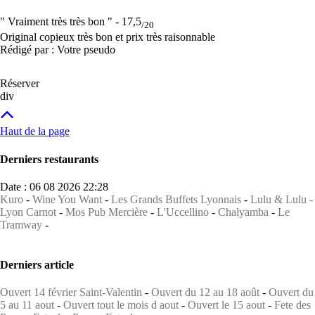
" Vraiment très très bon " -
17,5
/20
Original copieux très bon et prix très raisonnable
Rédigé par : Votre pseudo
Réserver
div
Haut de la page
Derniers restaurants
Date : 06 08 2026 22:28
Kuro
-
Wine You Want
-
Les Grands Buffets Lyonnais
-
Lulu & Lulu -
Lyon Carnot
-
Mos Pub Mercière
-
L'Uccellino
-
Chalyamba
-
Le
Tramway
-
Derniers article
Ouvert 14 février Saint-Valentin
-
Ouvert du 12 au 18 août
-
Ouvert du
5 au 11 aout
-
Ouvert tout le mois d aout
-
Ouvert le 15 aout
-
Fete des