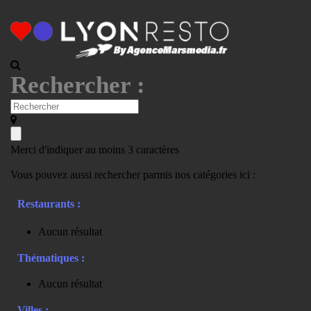
Rechercher :
Merci d'indiquer au moins 3 caractères
Vous pouvez aussi rechercher parmis nos catégories ici :
Restaurants :
Aucun résultat
Thématiques :
Aucun résultat
Villes :