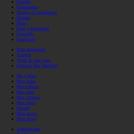
Fondue
Grenouilles
Huitres et coquillages
Moules
Pâtes
Plats Végétariens
Quenelle
Saucisson
Plats àemporter
Traiteur
Vente de foie gras
Epicerie fine (bientôt)
Ma Chérie
Mon Jules
Mes enfants
Mes amis
Mes copines
Mes potes
Mamie
Mon assoc.
Mon Boss
Anniversaire