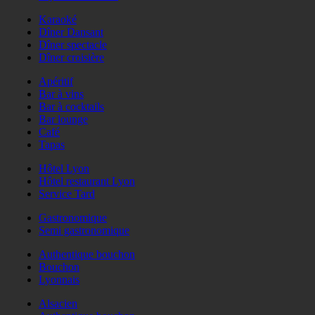
Karaoké
Dîner Dansant
Dîner spectacle
Dîner croisière
Apéritif
Bar à vins
Bar à cocktails
Bar lounge
Café
Tapas
Hôtel Lyon
Hôtel restaurant Lyon
Service Tard
Gastronomique
Semi gastronomique
Authentique bouchon
Bouchon
Lyonnais
Alsacien