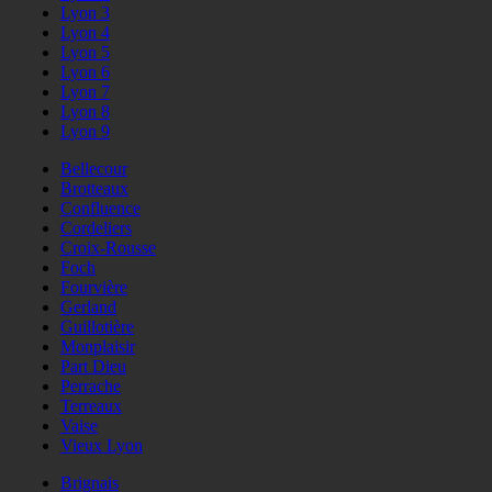
Lyon 3
Lyon 4
Lyon 5
Lyon 6
Lyon 7
Lyon 8
Lyon 9
Bellecour
Brotteaux
Confluence
Cordeliers
Croix-Rousse
Foch
Fourvière
Gerland
Guillotière
Monplaisir
Part Dieu
Perrache
Terreaux
Vaise
Vieux Lyon
Brignais