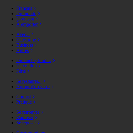
Français
Du monde
Livraison
À emporter
Avec...
En groupe
Business
Autres
Dimanche, lundi...
En continu
Férié
Se restaurer...
Autour d'un verre
Confort
Pratique
Se retrouver
S'amuser
Se reposer
Gastronomique