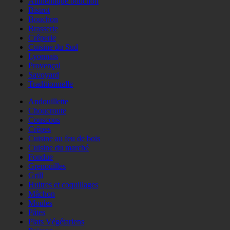
Authentique bouchon
Bistrot
Bouchon
Brasserie
Crêperie
Cuisine du Sud
Lyonnais
Provençal
Savoyard
Traditionnelle
Andouillette
Choucroute
Couscous
Crêpes
Cuisine au feu de bois
Cuisine du marché
Fondue
Grenouilles
Grill
Huitres et coquillages
Mâchon
Moules
Pâtes
Plats Végétariens