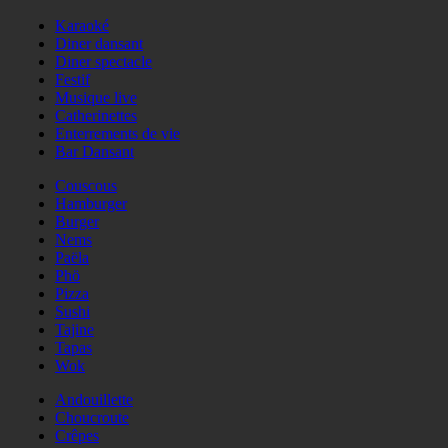
Karaoké
Diner dansant
Diner spectacle
Festif
Musique live
Catherinettes
Enterrements de vie
Bar Dansant
Couscous
Hamburger
Burger
Nems
Paëla
Phö
Pizza
Sushi
Tajine
Tapas
Wok
Andouillette
Choucroute
Crêpes