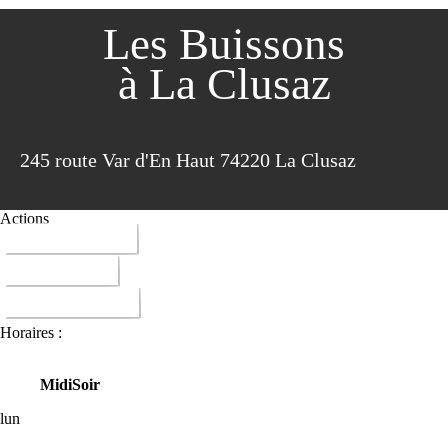
Les Buissons
à La Clusaz
245 route Var d'En Haut 74220 La Clusaz
Actions
04 50 02 44 48
ITINERAIRE
DONNER AVIS
Horaires :
Midi
Soir
lun