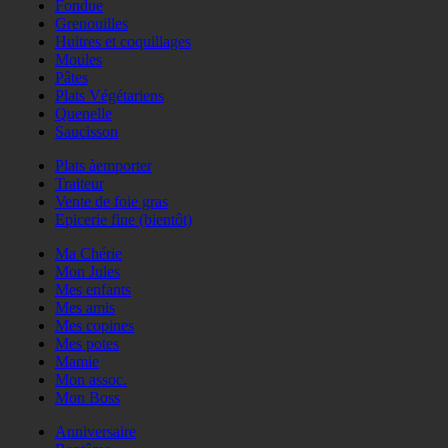
Fondue
Grenouilles
Huitres et coquillages
Moules
Pâtes
Plats Végétariens
Quenelle
Saucisson
Plats àemporter
Traiteur
Vente de foie gras
Epicerie fine (bientôt)
Ma Chérie
Mon Jules
Mes enfants
Mes amis
Mes copines
Mes potes
Mamie
Mon assoc.
Mon Boss
Anniversaire