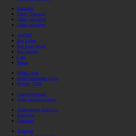
Karaoké
Dîner Dansant
Dîner spectacle
Dîner croisière
Apéritif
Bar à vins
Bar à cocktails
Bar lounge
Café
Tapas
Hôtel Lyon
Hôtel restaurant Lyon
Service Tard
Gastronomique
Semi gastronomique
Authentique bouchon
Bouchon
Lyonnais
Alsacien