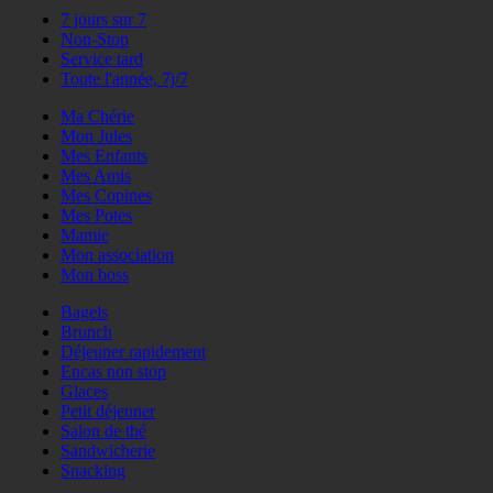
7 jours sur 7
Non-Stop
Service tard
Toute l'année, 7j/7
Ma Chérie
Mon Jules
Mes Enfants
Mes Amis
Mes Copines
Mes Potes
Mamie
Mon association
Mon boss
Bagels
Brunch
Déjeuner rapidement
Encas non stop
Glaces
Petit déjeuner
Salon de thé
Sandwicherie
Snacking