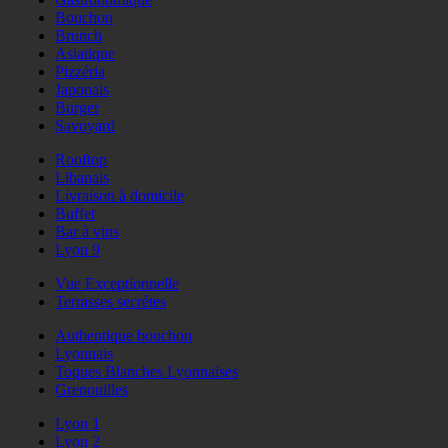
Bouchon
Brunch
Asiatique
Pizzéria
Japonais
Burger
Savoyard
Rooftop
Libanais
Livraison à domicile
Buffet
Bar à vins
Lyon 9
Vue Exceptionnelle
Terrasses secrètes
Authentique bouchon
Lyonnais
Toques Blanches Lyonnaises
Grenouilles
Lyon 1
Lyon 2