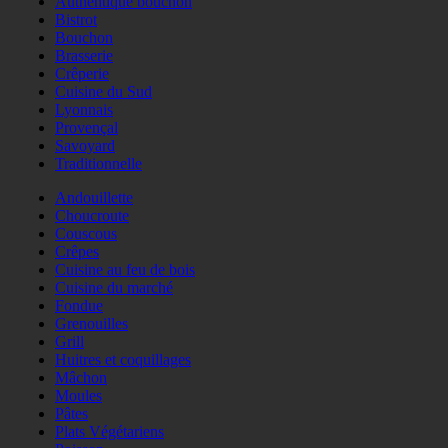
Authentique bouchon
Bistrot
Bouchon
Brasserie
Crêperie
Cuisine du Sud
Lyonnais
Provençal
Savoyard
Traditionnelle
Andouillette
Choucroute
Couscous
Crêpes
Cuisine au feu de bois
Cuisine du marché
Fondue
Grenouilles
Grill
Huitres et coquillages
Mâchon
Moules
Pâtes
Plats Végétariens