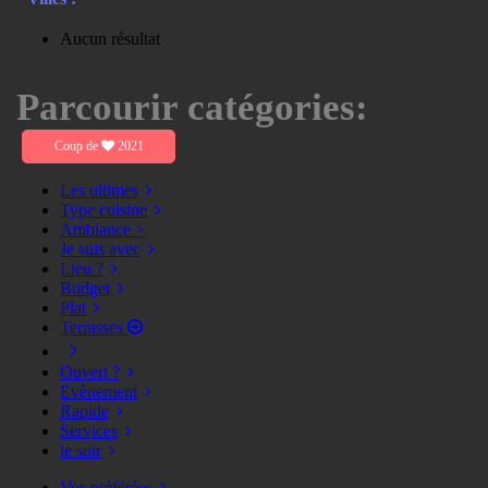
Aucun résultat
Parcourir catégories:
Coup de
2021
Les ultimes
Type cuisine
Ambiance >
Je suis avec
Lieu ?
Budget
Plat
Terrasses
Ouvert ?
Evènement
Rapide
Services
le soir
Vos préférées