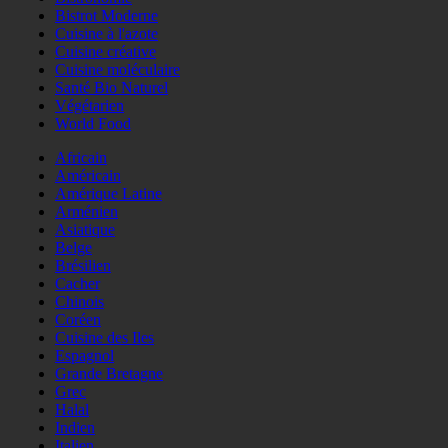
Bistrot Moderne
Cuisine à l'azote
Cuisine créative
Cuisine moléculaire
Santé Bio Naturel
Végétarien
World Food
Africain
Américain
Amérique Latine
Arménien
Asiatique
Belge
Brésilien
Cacher
Chinois
Coréen
Cuisine des Iles
Espagnol
Grande Bretagne
Grec
Halal
Indien
Italien