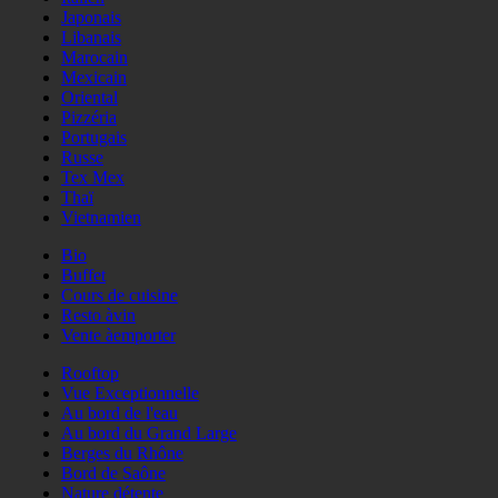
Japonais
Libanais
Marocain
Mexicain
Oriental
Pizzéria
Portugais
Russe
Tex Mex
Thaï
Vietnamien
Bio
Buffet
Cours de cuisine
Resto àvin
Vente àemporter
Rooftop
Vue Exceptionnelle
Au bord de l'eau
Au bord du Grand Large
Berges du Rhône
Bord de Saône
Nature détente