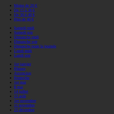
Moins de 20 €
De 15 à 30 €
De 30 à 40 €
Plus de 40 €
Samedi midi
Samedi soir
Dimanche midi
Dimanche soir
Dimanche toute la journée
Lundi midi
Lundi soir
1er janvier
Pâques
Ascencion
Pentecôte
1er mai
8 mai
14 juillet
15 août
1er novembre
11 novembre
25 décembre