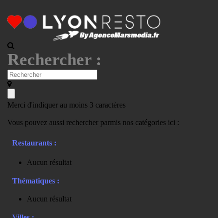
Rechercher :
Merci d'indiquer au moins 3 caractères
Vous pouvez aussi rechercher parmis nos catégories ici :
Restaurants :
Aucun résultat
Thématiques :
Aucun résultat
Villes :