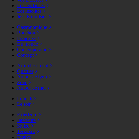
Les tendances
Les insolites
Je suis touristes
Gastronomique
Bouchon
Française
Du monde
Contemporaine
Concept
Arrondissement
Quartier
Autour de lyon
Zone
Autour de moi
Le midi
Le soir
Extérieure
Intérieure
Stylée
Terrasses
Festive