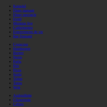
Karaoké
Diner dansant
Diner spectacle
Festif
Musique live
Catherinettes
Enterrements de vie
Bar Dansant
Couscous
Hamburger
Burger
Nems
Paëla
Phö
Pizza
Sushi
Tajine
Tapas
Wok
Andouillette
Choucroute
Crêpes