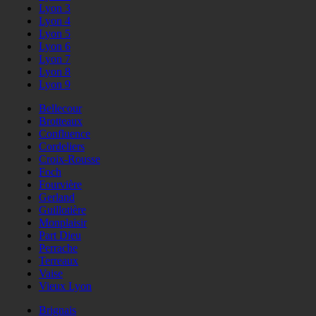
Lyon 3
Lyon 4
Lyon 5
Lyon 6
Lyon 7
Lyon 8
Lyon 9
Bellecour
Brotteaux
Confluence
Cordeliers
Croix-Rousse
Foch
Fourvière
Gerland
Guillotière
Monplaisir
Part Dieu
Perrache
Terreaux
Vaise
Vieux Lyon
Brignais