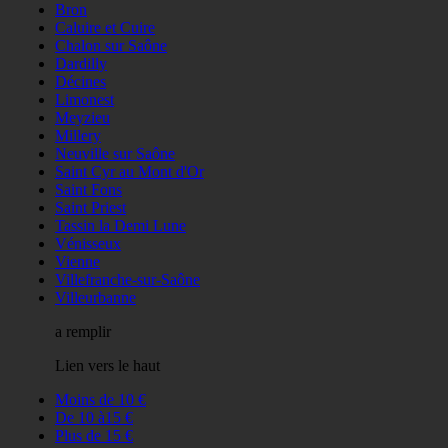
Bron
Caluire et Cuire
Chalon sur Saône
Dardilly
Décines
Limonest
Meyzieu
Millery
Neuville sur Saône
Saint Cyr au Mont d'Or
Saint Fons
Saint Priest
Tassin la Demi Lune
Vénisseux
Vienne
Villefranche-sur-Saône
Villeurbanne
a remplir
Lien vers le haut
Moins de 10 €
De 10 à15 €
Plus de 15 €