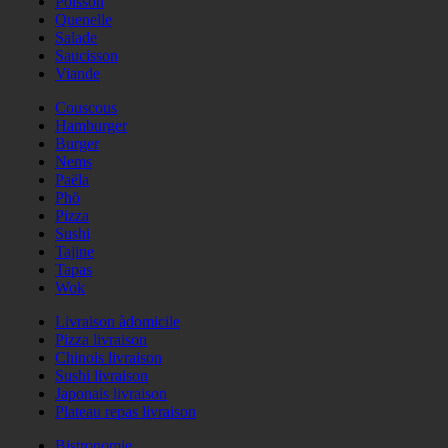
Poisson
Quenelle
Salade
Saucisson
Viande
Couscous
Hamburger
Burger
Nems
Paëla
Phö
Pizza
Sushi
Tajine
Tapas
Wok
Livraison àdomicile
Pizza livraison
Chinois livraison
Sushi livraison
Japonais livraison
Plateau repas livraison
Bistronomie