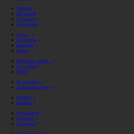
Français
Du monde
Livraison
À emporter
Avec...
En groupe
Business
Autres
Dimanche, lundi...
En continu
Férié
Se restaurer...
Autour d'un verre
Confort
Pratique
Se retrouver
S'amuser
Se reposer
Gastronomique