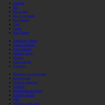
Apéritif
Bar
Bar à vins
Bar à cocktails
Bar lounge
Café
Tapas
Bar à bière
Animaux Admis
Espace fumeur
Jeux enfants
Parking privé
Piscine
Salon privés
Voiturier
Réserver un restaurant
Service tard
Vente à emporter
Traiteur
Retransmission foot
English menus
Wifi
Séjours week-end