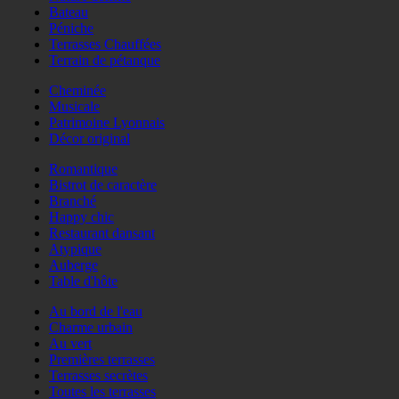
Bateau
Péniche
Terrasses Chauffées
Terrain de pétanque
Cheminée
Musicale
Patrimoine Lyonnais
Décor original
Romantique
Bistrot de caractère
Branché
Happy chic
Restaurant dansant
Atypique
Auberge
Table d'hôte
Au bord de l'eau
Charme urbain
Au vert
Premières terrasses
Terrasses secrètes
Toutes les terrasses