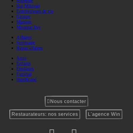
Baptême
Bar Mitzvah
Enterrements de vie
Groupe
Mariage
Musique live
Affaires
Seminaire
Repas affaires
Amis
Enfants
Etudiants
Familial
Handicapé
Nous contacter
Restaurateurs: nos services
L'agence Win