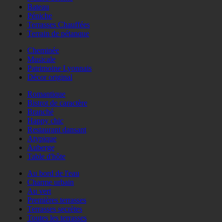
Bateau
Péniche
Terrasses Chauffées
Terrain de pétanque
Cheminée
Musicale
Patrimoine Lyonnais
Décor original
Romantique
Bistrot de caractère
Branché
Happy chic
Restaurant dansant
Atypique
Auberge
Table d'hôte
Au bord de l'eau
Charme urbain
Au vert
Premières terrasses
Terrasses secrètes
Toutes les terrasses