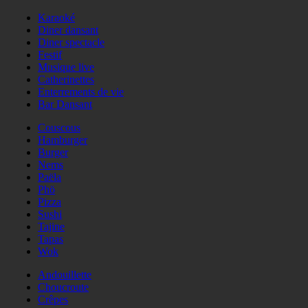
Karaoké
Diner dansant
Diner spectacle
Festif
Musique live
Catherinettes
Enterrements de vie
Bar Dansant
Couscous
Hamburger
Burger
Nems
Paëla
Phö
Pizza
Sushi
Tajine
Tapas
Wok
Andouillette
Choucroute
Crêpes