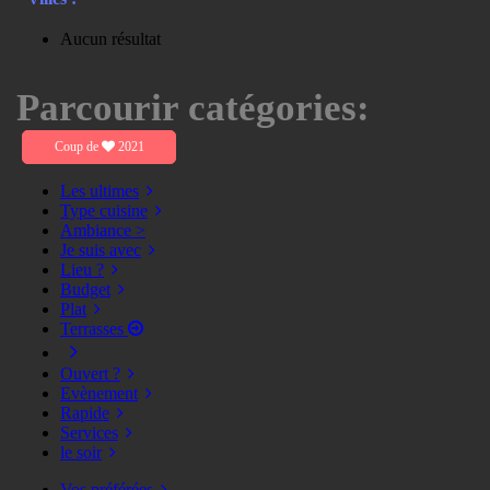
Aucun résultat
Parcourir catégories:
Coup de
2021
Les ultimes
Type cuisine
Ambiance >
Je suis avec
Lieu ?
Budget
Plat
Terrasses
Ouvert ?
Evènement
Rapide
Services
le soir
Vos préférées