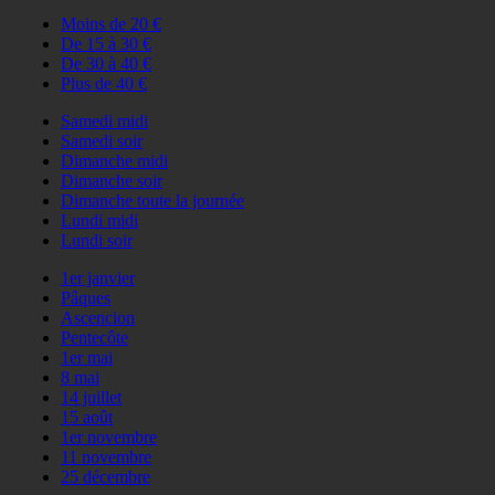
Moins de 20 €
De 15 à 30 €
De 30 à 40 €
Plus de 40 €
Samedi midi
Samedi soir
Dimanche midi
Dimanche soir
Dimanche toute la journée
Lundi midi
Lundi soir
1er janvier
Pâques
Ascencion
Pentecôte
1er mai
8 mai
14 juillet
15 août
1er novembre
11 novembre
25 décembre