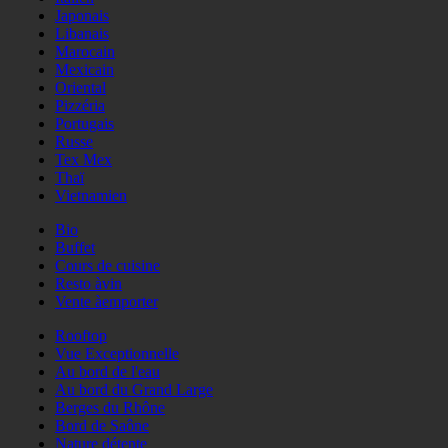
Japonais
Libanais
Marocain
Mexicain
Oriental
Pizzéria
Portugais
Russe
Tex Mex
Thaï
Vietnamien
Bio
Buffet
Cours de cuisine
Resto àvin
Vente àemporter
Rooftop
Vue Exceptionnelle
Au bord de l'eau
Au bord du Grand Large
Berges du Rhône
Bord de Saône
Nature détente