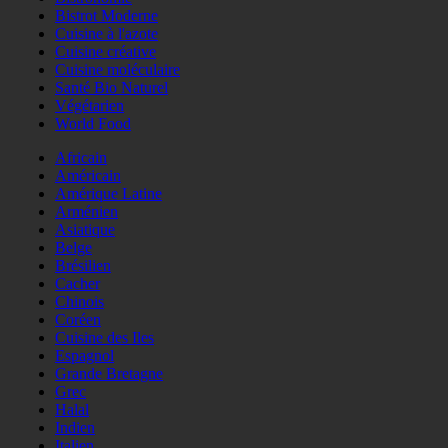
Bistrot Moderne
Cuisine à l'azote
Cuisine créative
Cuisine moléculaire
Santé Bio Naturel
Végétarien
World Food
Africain
Américain
Amérique Latine
Arménien
Asiatique
Belge
Brésilien
Cacher
Chinois
Coréen
Cuisine des Iles
Espagnol
Grande Bretagne
Grec
Halal
Indien
Italien