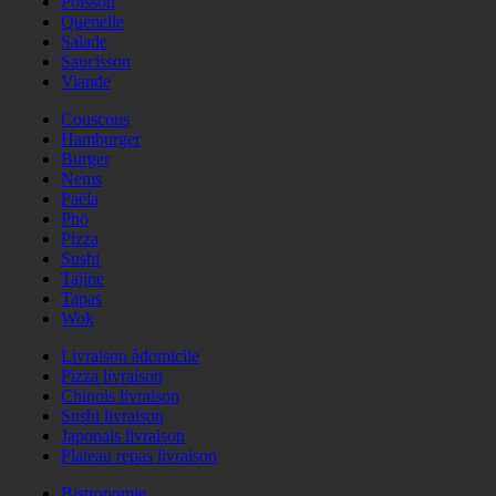
Poisson
Quenelle
Salade
Saucisson
Viande
Couscous
Hamburger
Burger
Nems
Paëla
Phö
Pizza
Sushi
Tajine
Tapas
Wok
Livraison àdomicile
Pizza livraison
Chinois livraison
Sushi livraison
Japonais livraison
Plateau repas livraison
Bistronomie