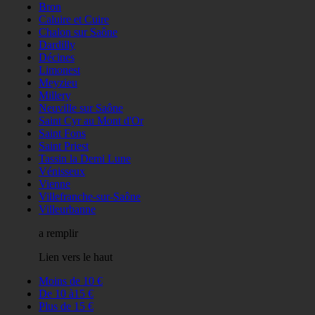
Bron
Caluire et Cuire
Chalon sur Saône
Dardilly
Décines
Limonest
Meyzieu
Millery
Neuville sur Saône
Saint Cyr au Mont d'Or
Saint Fons
Saint Priest
Tassin la Demi Lune
Vénisseux
Vienne
Villefranche-sur-Saône
Villeurbanne
a remplir
Lien vers le haut
Moins de 10 €
De 10 à15 €
Plus de 15 €