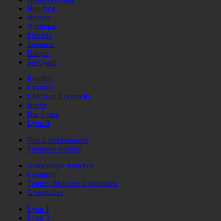
Bouchon
Brunch
Asiatique
Pizzéria
Japonais
Burger
Savoyard
Rooftop
Libanais
Livraison à domicile
Buffet
Bar à vins
Lyon 9
Vue Exceptionnelle
Terrasses secrètes
Authentique bouchon
Lyonnais
Toques Blanches Lyonnaises
Grenouilles
Lyon 1
Lyon 2