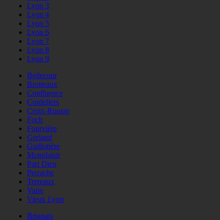
Lyon 3
Lyon 4
Lyon 5
Lyon 6
Lyon 7
Lyon 8
Lyon 9
Bellecour
Brotteaux
Confluence
Cordeliers
Croix-Rousse
Foch
Fourvière
Gerland
Guillotière
Monplaisir
Part Dieu
Perrache
Terreaux
Vaise
Vieux Lyon
Brignais