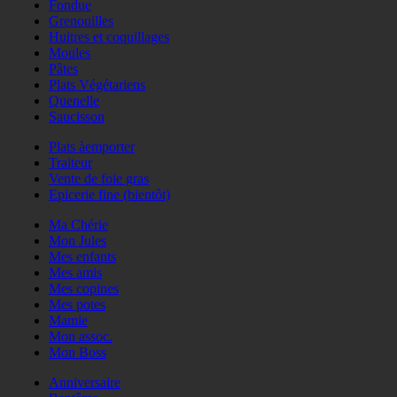
Fondue
Grenouilles
Huitres et coquillages
Moules
Pâtes
Plats Végétariens
Quenelle
Saucisson
Plats àemporter
Traiteur
Vente de foie gras
Epicerie fine (bientôt)
Ma Chérie
Mon Jules
Mes enfants
Mes amis
Mes copines
Mes potes
Mamie
Mon assoc.
Mon Boss
Anniversaire