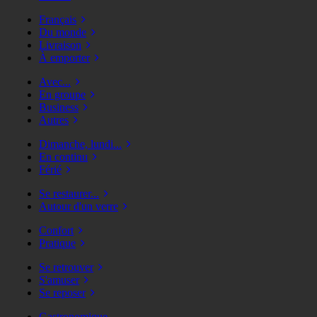
Français
Du monde
Livraison
À emporter
Avec...
En groupe
Business
Autres
Dimanche, lundi...
En continu
Férié
Se restaurer...
Autour d'un verre
Confort
Pratique
Se retrouver
S'amuser
Se reposer
Gastronomique