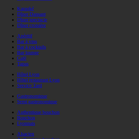
Karaoké
Dîner Dansant
Dîner spectacle
Dîner croisière
Apéritif
Bar à vins
Bar à cocktails
Bar lounge
Café
Tapas
Hôtel Lyon
Hôtel restaurant Lyon
Service Tard
Gastronomique
Semi gastronomique
Authentique bouchon
Bouchon
Lyonnais
Alsacien