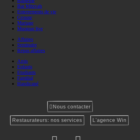
Baptême
Bar Mitzvah
Enterrements de vie
Groupe
Mariage
Musique live
Affaires
Seminaire
Repas affaires
Amis
Enfants
Etudiants
Familial
Handicapé
Nous contacter
Restaurateurs: nos services
L'agence Win