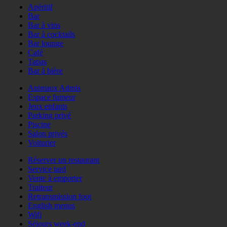
Apéritif
Bar
Bar à vins
Bar à cocktails
Bar lounge
Café
Tapas
Bar à bière
Animaux Admis
Espace fumeur
Jeux enfants
Parking privé
Piscine
Salon privés
Voiturier
Réserver un restaurant
Service tard
Vente à emporter
Traiteur
Retransmission foot
English menus
Wifi
Séjours week-end