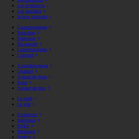
Les tendances
Les insolites
Je suis touristes
Gastronomique
Bouchon
Française
Du monde
Contemporaine
Concept
Arrondissement
Quartier
Autour de lyon
Zone
Autour de moi
Le midi
Le soir
Extérieure
Intérieure
Stylée
Terrasses
Festive