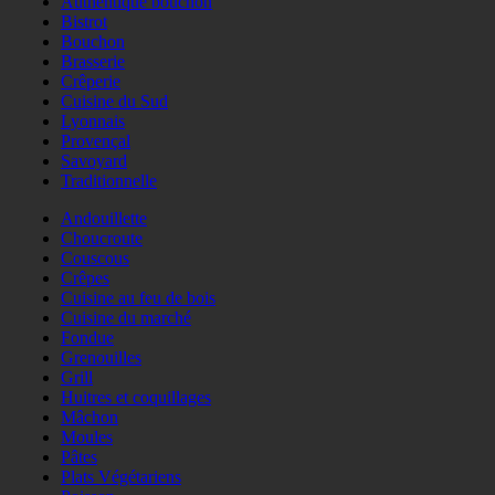
Authentique bouchon
Bistrot
Bouchon
Brasserie
Crêperie
Cuisine du Sud
Lyonnais
Provençal
Savoyard
Traditionnelle
Andouillette
Choucroute
Couscous
Crêpes
Cuisine au feu de bois
Cuisine du marché
Fondue
Grenouilles
Grill
Huitres et coquillages
Mâchon
Moules
Pâtes
Plats Végétariens