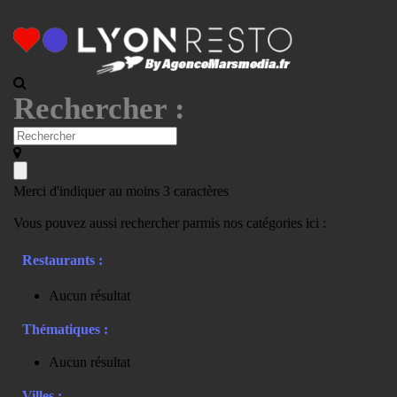
Rechercher :
Merci d'indiquer au moins 3 caractères
Vous pouvez aussi rechercher parmis nos catégories ici :
Restaurants :
Aucun résultat
Thématiques :
Aucun résultat
Villes :