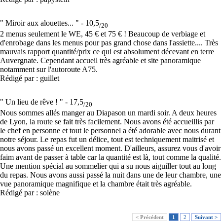
" Miroir aux alouettes... " -
10,5
/20
2 menus seulement le WE, 45 € et 75 € ! Beaucoup de verbiage et
d'enrobage dans les menus pour pas grand chose dans l'assiette.... Très
mauvais rapport quantité/prix ce qui est absolument décevant en terre
Auvergnate. Cependant accueil très agréable et site panoramique
notamment sur l'autoroute A75.
Rédigé par : guillet
" Un lieu de rêve ! " -
17,5
/20
Nous sommes allés manger au Diapason un mardi soir. A deux heures
de Lyon, la route se fait très facilement. Nous avons été accueillis par
le chef en personne et tout le personnel a été adorable avec nous durant
notre séjour. Le repas fut un délice, tout est techniquement maitrisé et
nous avons passé un excellent moment. D'ailleurs, assurez vous d'avoir
faim avant de passer à table car la quantité est là, tout comme la qualité.
Une mention spécial au sommelier qui a su nous aiguiller tout au long
du repas. Nous avons aussi passé la nuit dans une de leur chambre, une
vue panoramique magnifique et la chambre était très agréable.
Rédigé par : solène
< Précédent
1
2
Suivant >