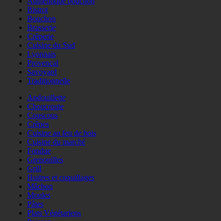
Authentique bouchon
Bistrot
Bouchon
Brasserie
Crêperie
Cuisine du Sud
Lyonnais
Provençal
Savoyard
Traditionnelle
Andouillette
Choucroute
Couscous
Crêpes
Cuisine au feu de bois
Cuisine du marché
Fondue
Grenouilles
Grill
Huitres et coquillages
Mâchon
Moules
Pâtes
Plats Végétariens