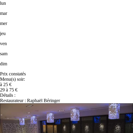
lun
mar
mer
jeu
ven
sam
dim
Prix constatés
Menu(s) soir:
à 25 €
29 à 75 €
Détails :
Restaurateur : Raphaël Béringer