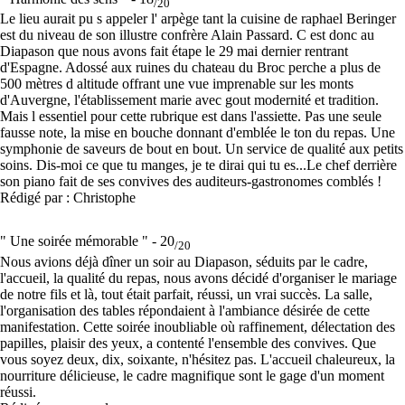
/20
Le lieu aurait pu s appeler l' arpège tant la cuisine de raphael Beringer
est du niveau de son illustre confrère Alain Passard. C est donc au
Diapason que nous avons fait étape le 29 mai dernier rentrant
d'Espagne. Adossé aux ruines du chateau du Broc perche a plus de
500 mètres d altitude offrant une vue imprenable sur les monts
d'Auvergne, l'établissement marie avec gout modernité et tradition.
Mais l essentiel pour cette rubrique est dans l'assiette. Pas une seule
fausse note, la mise en bouche donnant d'emblée le ton du repas. Une
symphonie de saveurs de bout en bout. Un service de qualité aux petits
soins. Dis-moi ce que tu manges, je te dirai qui tu es...Le chef derrière
son piano fait de ses convives des auditeurs-gastronomes comblés !
Rédigé par : Christophe
" Une soirée mémorable " -
20
/20
Nous avions déjà dîner un soir au Diapason, séduits par le cadre,
l'accueil, la qualité du repas, nous avons décidé d'organiser le mariage
de notre fils et là, tout était parfait, réussi, un vrai succès. La salle,
l'organisation des tables répondaient à l'ambiance désirée de cette
manifestation. Cette soirée inoubliable où raffinement, délectation des
papilles, plaisir des yeux, a contenté l'ensemble des convives. Que
vous soyez deux, dix, soixante, n'hésitez pas. L'accueil chaleureux, la
nourriture délicieuse, le cadre magnifique sont le gage d'un moment
réussi.