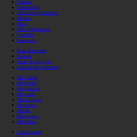
Fondue
Grenouilles
Huitres et coquillages
Moules
Pâtes
Plats Végétariens
Quenelle
Saucisson
Plats àemporter
Traiteur
Vente de foie gras
Epicerie fine (bientôt)
Ma Chérie
Mon Jules
Mes enfants
Mes amis
Mes copines
Mes potes
Mamie
Mon assoc.
Mon Boss
Anniversaire