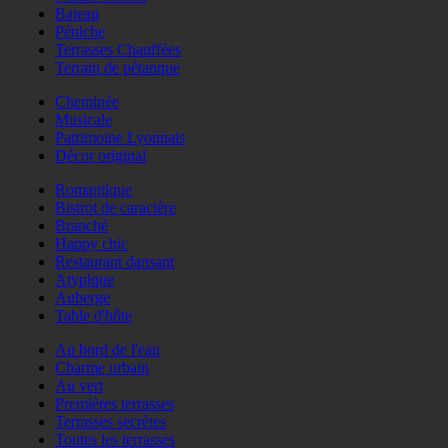
Bateau
Péniche
Terrasses Chauffées
Terrain de pétanque
Cheminée
Musicale
Patrimoine Lyonnais
Décor original
Romantique
Bistrot de caractère
Branché
Happy chic
Restaurant dansant
Atypique
Auberge
Table d'hôte
Au bord de l'eau
Charme urbain
Au vert
Premières terrasses
Terrasses secrètes
Toutes les terrasses