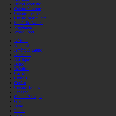
Bistrot Moderne
Cuisine à l'azote
Cuisine créative
Cuisine moléculaire
Santé Bio Naturel
Végétarien
World Food
Africain
Américain
Amérique Latine
Arménien
Asiatique
Belge
Brésilien
Cacher
Chinois
Coréen
Cuisine des Iles
Espagnol
Grande Bretagne
Grec
Halal
Indien
Italien