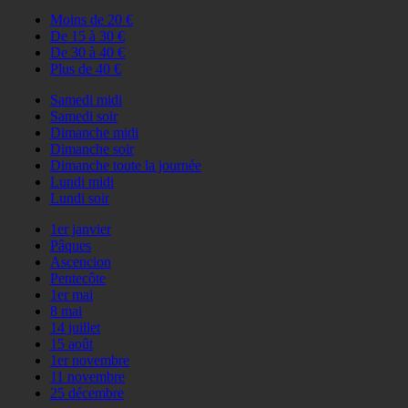
Moins de 20 €
De 15 à 30 €
De 30 à 40 €
Plus de 40 €
Samedi midi
Samedi soir
Dimanche midi
Dimanche soir
Dimanche toute la journée
Lundi midi
Lundi soir
1er janvier
Pâques
Ascencion
Pentecôte
1er mai
8 mai
14 juillet
15 août
1er novembre
11 novembre
25 décembre