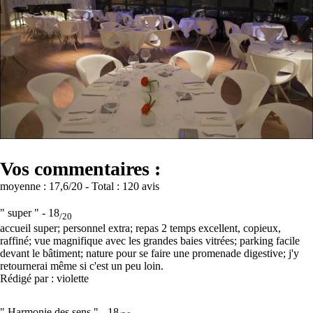
Vos commentaires :
moyenne :
17,6
/20
- Total :
120 avis
" super " -
18
/20
accueil super; personnel extra; repas 2 temps excellent, copieux,
raffiné; vue magnifique avec les grandes baies vitrées; parking facile
devant le bâtiment; nature pour se faire une promenade digestive; j'y
retournerai même si c'est un peu loin.
Rédigé par : violette
" Harmonie des sens " -
18