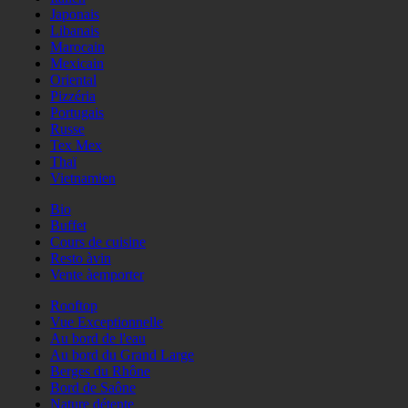
Japonais
Libanais
Marocain
Mexicain
Oriental
Pizzéria
Portugais
Russe
Tex Mex
Thaï
Vietnamien
Bio
Buffet
Cours de cuisine
Resto àvin
Vente àemporter
Rooftop
Vue Exceptionnelle
Au bord de l'eau
Au bord du Grand Large
Berges du Rhône
Bord de Saône
Nature détente