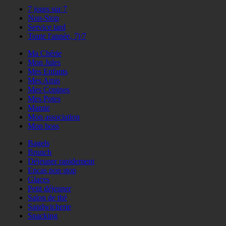
7 jours sur 7
Non-Stop
Service tard
Toute l'année, 7j/7
Ma Chérie
Mon Jules
Mes Enfants
Mes Amis
Mes Copines
Mes Potes
Mamie
Mon association
Mon boss
Bagels
Brunch
Déjeuner rapidement
Encas non stop
Glaces
Petit déjeuner
Salon de thé
Sandwicherie
Snacking