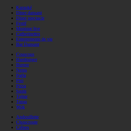
Karaoké
Diner dansant
Diner spectacle
Festif
Musique live
Catherinettes
Enterrements de vie
Bar Dansant
Couscous
Hamburger
Burger
Nems
Paëla
Phö
Pizza
Sushi
Tajine
Tapas
Wok
Andouillette
Choucroute
Crêpes