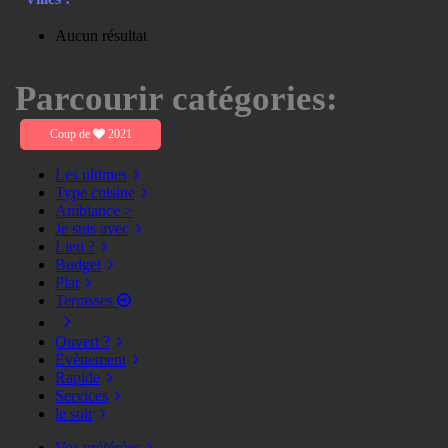
Aucun résultat
Parcourir catégories:
Coup de
2021
Les ultimes
Type cuisine
Ambiance >
Je suis avec
Lieu ?
Budget
Plat
Terrasses
Ouvert ?
Evènement
Rapide
Services
le soir
Vos préférées