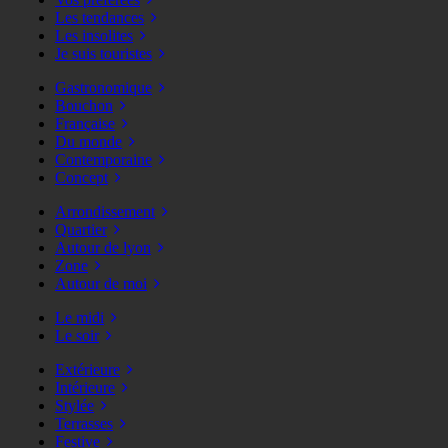
Les tendances
Les insolites
Je suis touristes
Gastronomique
Bouchon
Française
Du monde
Contemporaine
Concept
Arrondissement
Quartier
Autour de lyon
Zone
Autour de moi
Le midi
Le soir
Extérieure
Intérieure
Stylée
Terrasses
Festive