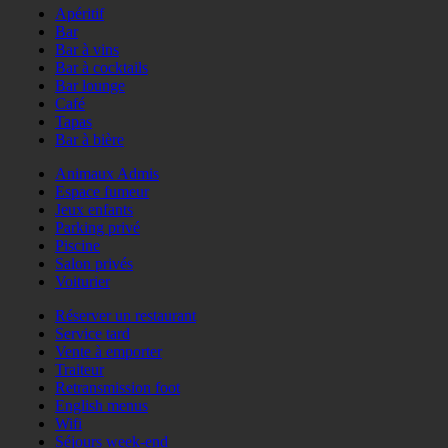
Apéritif
Bar
Bar à vins
Bar à cocktails
Bar lounge
Café
Tapas
Bar à bière
Animaux Admis
Espace fumeur
Jeux enfants
Parking privé
Piscine
Salon privés
Voiturier
Réserver un restaurant
Service tard
Vente à emporter
Traiteur
Retransmission foot
English menus
Wifi
Séjours week-end