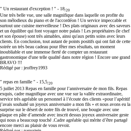
" Un restaurant d'exception ! " -
18
/20
Une très belle vue, une salle magnifique dans laquelle on profite du
son mélodieux du piano et de l'accordéon ! Un service impeccable et
surtout une cuisine merveilleuse ! Des plats originaux avec des saveurs
et un équilibre qui font voyager notre palais ! Les propriétaires (le chef
et son épouse) sont très aimables, ainsi qu'aux petits soins avec leurs
clients. En conclusion, tout autant de points positifs qui ont fait de cette
soirée un très beau cadeau pour fêter mes résultats, un moment
inoubliable et une immense fierté de compter un restaurant
gastronomique d'une telle qualité dans notre région ! Encore une grand
BRAVO !!!
Rédigé par : jeoffrey1993
" repas en famille " -
15,5
/20
5 juillet 2013 Repas en famille pour l’anniversaire de mon fils. Repas
exquis, cadre magnifique avec une vue sur la vallée extraordinaire,
service très agréable un personnel à l’écoute des clients «pour l’apéritif
j’avais souhaité un joyeux anniversaire a mon fils » et nous avons eu la
surprise sur le désert de notre fils de trouvé, une bougie avec une
plaque en pâte d’amende avec inscrit dessus joyeux anniversaire geste
qui nous a beaucoup touché .Cadre agréable qui mérite d’être partagé
encore merci au plaisir de vous revoir.
Rédigé par : papystein