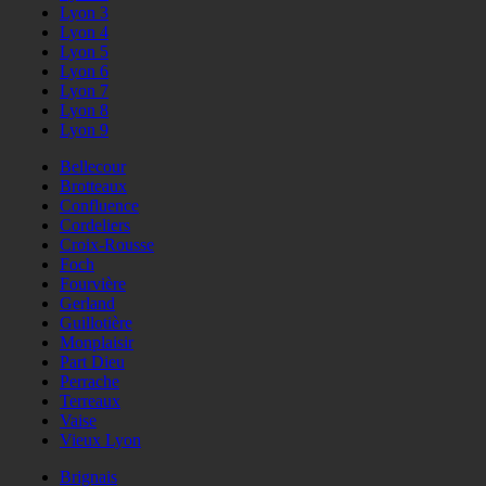
Lyon 3
Lyon 4
Lyon 5
Lyon 6
Lyon 7
Lyon 8
Lyon 9
Bellecour
Brotteaux
Confluence
Cordeliers
Croix-Rousse
Foch
Fourvière
Gerland
Guillotière
Monplaisir
Part Dieu
Perrache
Terreaux
Vaise
Vieux Lyon
Brignais