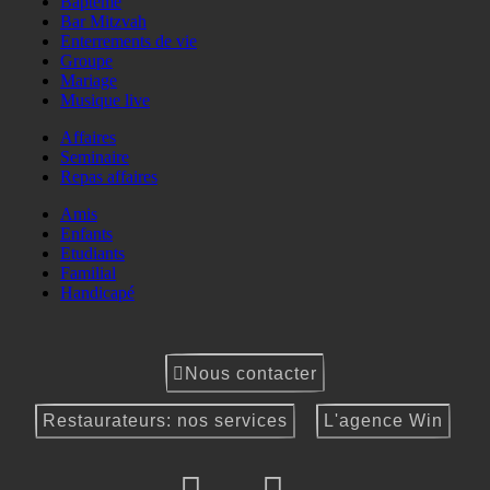
Baptême
Bar Mitzvah
Enterrements de vie
Groupe
Mariage
Musique live
Affaires
Seminaire
Repas affaires
Amis
Enfants
Etudiants
Familial
Handicapé
Nous contacter
Restaurateurs: nos services
L'agence Win