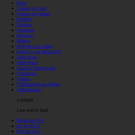
Bron
Caluire et Cuire
Chalon sur Saône
Dardilly
Décines
Limonest
Meyzieu
Millery
Neuville sur Saône
Saint Cyr au Mont d'Or
Saint Fons
Saint Priest
Tassin la Demi Lune
Vénisseux
Vienne
Villefranche-sur-Saône
Villeurbanne
a remplir
Lien vers le haut
Moins de 10 €
De 10 à15 €
Plus de 15 €