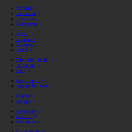
Français
Du monde
Livraison
À emporter
Avec...
En groupe
Business
Autres
Dimanche, lundi...
En continu
Férié
Se restaurer...
Autour d'un verre
Confort
Pratique
Se retrouver
S'amuser
Se reposer
Gastronomique