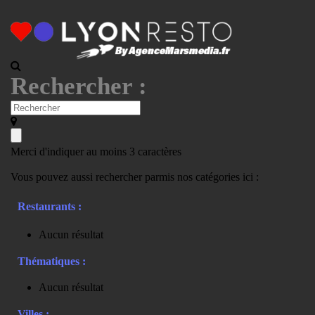
Rechercher :
Merci d'indiquer au moins 3 caractères
Vous pouvez aussi rechercher parmis nos catégories ici :
Restaurants :
Aucun résultat
Thématiques :
Aucun résultat
Villes :