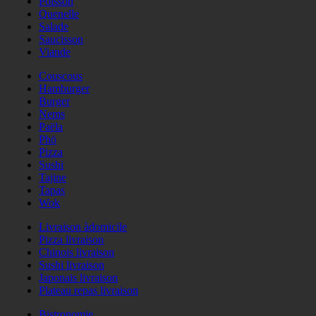
Poisson
Quenelle
Salade
Saucisson
Viande
Couscous
Hamburger
Burger
Nems
Paëla
Phö
Pizza
Sushi
Tajine
Tapas
Wok
Livraison àdomicile
Pizza livraison
Chinois livraison
Sushi livraison
Japonais livraison
Plateau repas livraison
Bistronomie