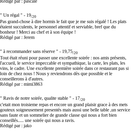
Rédigé par : pascale
" Un régal " -
19
/20
Pas grand-chose à dire hormis le fait que je me suis régalé ! Les plats
étaient succulents, le personnel attentif et serviable, bref que du
bonheur ! Merci au chef et à son équipe !
Rédigé par : Jerem
" à recommander sans réserve " -
19,75
/20
Tout était réuni pour passer une excellente soirée : nos amis présents,
l'accueil, le service impeccable et sympathique, la carte, les plats, les
vins, le cadre. Une excellente première soirée dans ce restaurant pas si
loin de chez nous ! Nous y reviendrons dès que possible et le
conseillerons à d'autres.
Rédigé par : mimi3863
" Ravis de notre soirée, qualite stable " -
17
/20
c'etait mon troisieme repas et encore un grand plaisir grace à des mets
gouteux soigneusement presentés mais aussi une belle table ,un service
sans faute et un sommelier de grande classe qui nous a fort bien
conseillés..... une soirée qui nous a ravis.
Rédigé par : jako