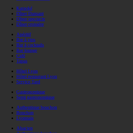
Karaoké
Dîner Dansant
Dîner spectacle
Dîner croisière
Apéritif
Bar à vins
Bar à cocktails
Bar lounge
Café
Tapas
Hôtel Lyon
Hôtel restaurant Lyon
Service Tard
Gastronomique
Semi gastronomique
Authentique bouchon
Bouchon
Lyonnais
Alsacien