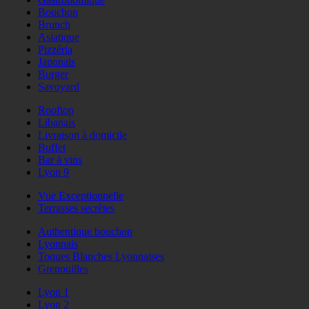
Bouchon
Brunch
Asiatique
Pizzéria
Japonais
Burger
Savoyard
Rooftop
Libanais
Livraison à domicile
Buffet
Bar à vins
Lyon 9
Vue Exceptionnelle
Terrasses secrètes
Authentique bouchon
Lyonnais
Toques Blanches Lyonnaises
Grenouilles
Lyon 1
Lyon 2