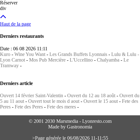
Réserver
div
Haut de la page
Derniers restaurants
Date : 06 08 2026 11:11
Kuro
-
Wine You Want
-
Les Grands Buffets Lyonnais
-
Lulu & Lulu -
Lyon Carnot
-
Mos Pub Mercière
-
L'Uccellino
-
Chalyamba
-
Le
Tramway
-
Derniers article
Ouvert 14 février Saint-Valentin
-
Ouvert du 12 au 18 août
-
Ouvert du
5 au 11 aout
-
Ouvert tout le mois d aout
-
Ouvert le 15 aout
-
Fete des
Peres
-
Fete des Peres
-
Fete des meres
-
© 2001 2030 Marsmedia - Lyonresto.com
Made by Gastronomia
>Page générée le 06/08/2026 11-11:55