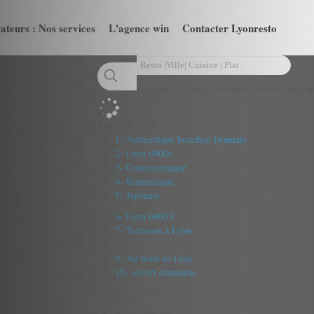
ateurs : Nos services
L'agence win
Contacter Lyonresto
Trouver un type de restaurant en un clin d'oe
Tapez au moins 3 lettres
1- Authentique bouchon lyonnais
2- Lyon 69006
3- Gastronomique
4- Romantique
5- Japonais
6- Lyon 69003
7- Terrasses à Lyon
9- Au bord de l'eau
10- ouvert dimanche
Villes :
Aucun résultat