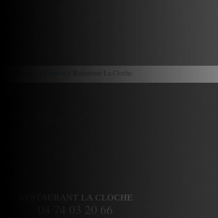
Accueil
> >
Le Perréon
> Restaurant La Cloche
RESTAURANT LA CLOCHE
04 74 03 20 66