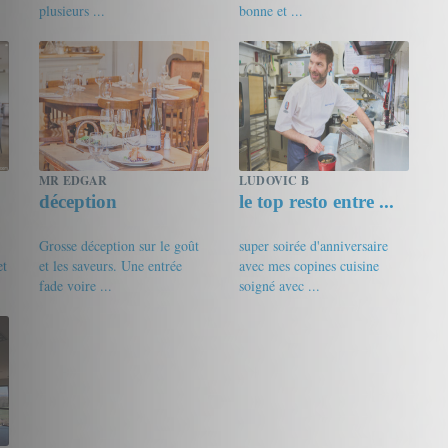
plusieurs ...
bonne et ...
17/20
A.T
19/20
EmilieE34
MR EDGAR
LUDOVIC B
déception
le top resto entre ...
,
Grosse déception sur le goût
super soirée d'anniversaire
et
et les saveurs. Une entrée
avec mes copines cuisine
fade voire ...
soigné avec ...
13.5/20
fanfan
19/20
cecile