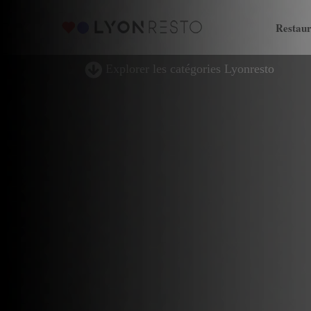
Restaur
Explorer les catégories Lyonresto