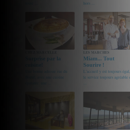
toute ...
hors ...
19/20
enrico
17/20
Maxime
CHEZ MARCELLE
LES MARCHES
Surprise par la
Miam... Tout
cuisine!
Sourire !
Une bonne adresse rue du
L'accueil y est toujours égal
Boeuf, avec une cuisine
le service toujours agréable 
épatante: une ...
...
16.5/20
friandine
16.5/20
Gourmet de passage