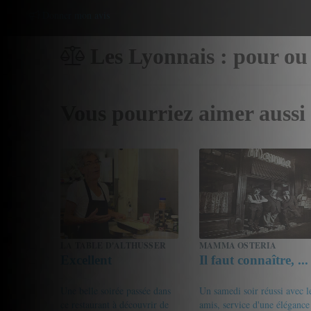
Donner mon avis
Les Lyonnais : pour ou
Vous pourriez aimer aussi
LA TABLE D'ALTHUSSER
MAMMA OSTERIA
Excellent
Il faut connaître, ...
Une belle soirée passée dans
Un samedi soir réussi avec l
ce restaurant à découvrir de
amis, service d'une élégance