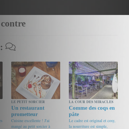
 contre
 :
LE PETIT SORCIER
LA COUR DES MIRACLES
Un restaurant
Comme des coqs en
prometteur
pâte
es
Cuisine excellente ! J'ai
Le cadre est original et cosy,
mangé au petit sorcier à
la nourriture est simple,