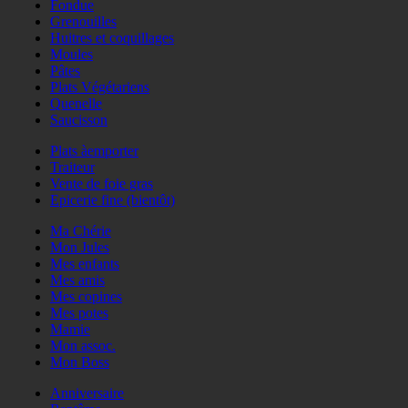
Fondue
Grenouilles
Huitres et coquillages
Moules
Pâtes
Plats Végétariens
Quenelle
Saucisson
Plats àemporter
Traiteur
Vente de foie gras
Epicerie fine (bientôt)
Ma Chérie
Mon Jules
Mes enfants
Mes amis
Mes copines
Mes potes
Mamie
Mon assoc.
Mon Boss
Anniversaire