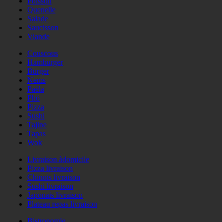
Poisson
Quenelle
Salade
Saucisson
Viande
Couscous
Hamburger
Burger
Nems
Paëla
Phö
Pizza
Sushi
Tajine
Tapas
Wok
Livraison àdomicile
Pizza livraison
Chinois livraison
Sushi livraison
Japonais livraison
Plateau repas livraison
Bistronomie