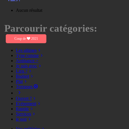
Aucun résultat
Parcourir catégories:
Coup de
2021
Les ultimes
Type cuisine
Ambiance >
Je suis avec
Lieu ?
Budget
Plat
Terrasses
Ouvert ?
Evènement
Rapide
Services
le soir
Vos préférées