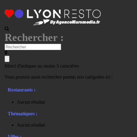
Rechercher :
Merci d'indiquer au moins 3 caractères
Vous pouvez aussi rechercher parmis nos catégories ici :
Restaurants :
Aucun résultat
Thématiques :
Aucun résultat
Villes :