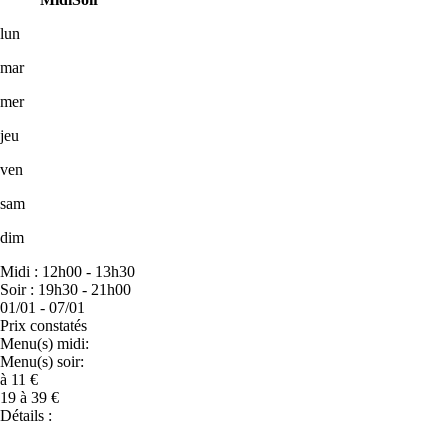
lun
mar
mer
jeu
ven
sam
dim
Midi : 12h00 - 13h30
Soir : 19h30 - 21h00
01/01 - 07/01
Prix constatés
Menu(s) midi:
Menu(s) soir:
à 11 €
19 à 39 €
Détails :