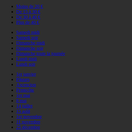
Moins de 20 €
De 15 à 30 €
De 30 à 40 €
Plus de 40 €
Samedi midi
Samedi soir
Dimanche midi
Dimanche soir
Dimanche toute la journée
Lundi midi
Lundi soir
1er janvier
Pâques
Ascencion
Pentecôte
1er mai
8 mai
14 juillet
15 août
1er novembre
11 novembre
25 décembre