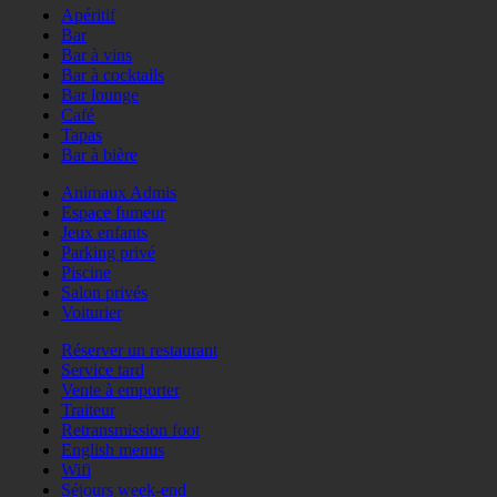
Apéritif
Bar
Bar à vins
Bar à cocktails
Bar lounge
Café
Tapas
Bar à bière
Animaux Admis
Espace fumeur
Jeux enfants
Parking privé
Piscine
Salon privés
Voiturier
Réserver un restaurant
Service tard
Vente à emporter
Traiteur
Retransmission foot
English menus
Wifi
Séjours week-end