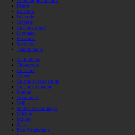
Authentique bouchon
Bistrot
Bouchon
Brasserie
Crêperie
Cuisine du Sud
Lyonnais
Provençal
Savoyard
Traditionnelle
Andouillette
Choucroute
Couscous
Crêpes
Cuisine au feu de bois
Cuisine du marché
Fondue
Grenouilles
Grill
Huitres et coquillages
Mâchon
Moules
Pâtes
Plats Végétariens