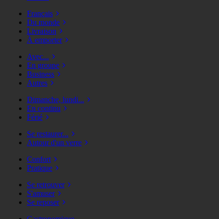
Français
Du monde
Livraison
À emporter
Avec...
En groupe
Business
Autres
Dimanche, lundi...
En continu
Férié
Se restaurer...
Autour d'un verre
Confort
Pratique
Se retrouver
S'amuser
Se reposer
Gastronomique