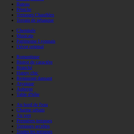
Bateau
Péniche
Terrasses Chauffées
Terrain de pétanque
Cheminée
Musicale
Patrimoine Lyonnais
Décor original
Romantique
Bistrot de caractère
Branché
Happy chic
Restaurant dansant
Atypique
Auberge
Table d'hôte
Au bord de l'eau
Charme urbain
Au vert
Premières terrasses
Terrasses secrètes
Toutes les terrasses