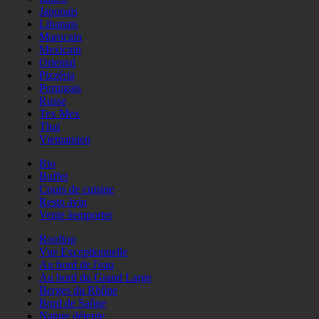
Japonais
Libanais
Marocain
Mexicain
Oriental
Pizzéria
Portugais
Russe
Tex Mex
Thaï
Vietnamien
Bio
Buffet
Cours de cuisine
Resto àvin
Vente àemporter
Rooftop
Vue Exceptionnelle
Au bord de l'eau
Au bord du Grand Large
Berges du Rhône
Bord de Saône
Nature détente