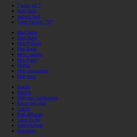
7 jours sur 7
Non-Stop
Service tard
Toute l'année, 7j/7
Ma Chérie
Mon Jules
Mes Enfants
Mes Amis
Mes Copines
Mes Potes
Mamie
Mon association
Mon boss
Bagels
Brunch
Déjeuner rapidement
Encas non stop
Glaces
Petit déjeuner
Salon de thé
Sandwicherie
Snacking