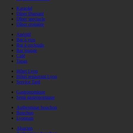
Karaoké
Dîner Dansant
Dîner spectacle
Dîner croisière
Apéritif
Bar à vins
Bar à cocktails
Bar lounge
Café
Tapas
Hôtel Lyon
Hôtel restaurant Lyon
Service Tard
Gastronomique
Semi gastronomique
Authentique bouchon
Bouchon
Lyonnais
Alsacien