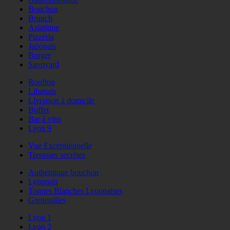
Bouchon
Brunch
Asiatique
Pizzéria
Japonais
Burger
Savoyard
Rooftop
Libanais
Livraison à domicile
Buffet
Bar à vins
Lyon 9
Vue Exceptionnelle
Terrasses secrètes
Authentique bouchon
Lyonnais
Toques Blanches Lyonnaises
Grenouilles
Lyon 1
Lyon 2