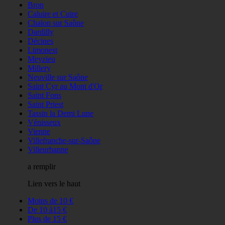
Bron
Caluire et Cuire
Chalon sur Saône
Dardilly
Décines
Limonest
Meyzieu
Millery
Neuville sur Saône
Saint Cyr au Mont d'Or
Saint Fons
Saint Priest
Tassin la Demi Lune
Vénisseux
Vienne
Villefranche-sur-Saône
Villeurbanne
a remplir
Lien vers le haut
Moins de 10 €
De 10 à15 €
Plus de 15 €