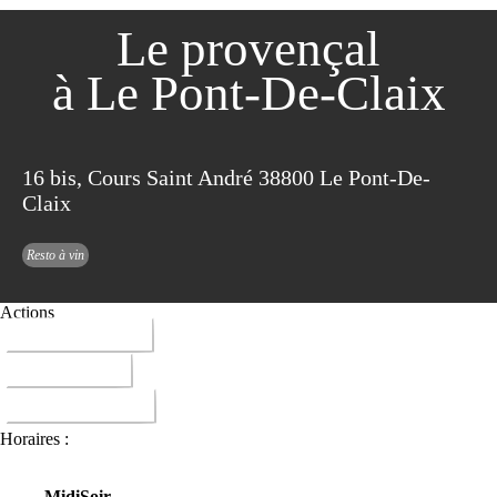
Le provençal
à Le Pont-De-Claix
16 bis, Cours Saint André 38800 Le Pont-De-
Claix
Resto à vin
Actions
04 76 98 01 16
ITINERAIRE
DONNER AVIS
Horaires :
Midi
Soir