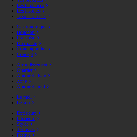
Les tendances
Les insolites
Je suis touristes
Gastronomique
Bouchon
Française
Du monde
Contemporaine
Concept
Arrondissement
Quartier
Autour de lyon
Zone
Autour de moi
Le midi
Le soir
Extérieure
Intérieure
Stylée
Terrasses
Festive