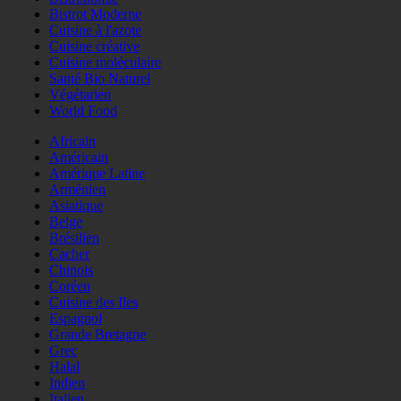
Bistrot Moderne
Cuisine à l'azote
Cuisine créative
Cuisine moléculaire
Santé Bio Naturel
Végétarien
World Food
Africain
Américain
Amérique Latine
Arménien
Asiatique
Belge
Brésilien
Cacher
Chinois
Coréen
Cuisine des Iles
Espagnol
Grande Bretagne
Grec
Halal
Indien
Italien