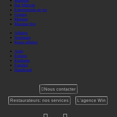
Baptême
Bar Mitzvah
Enterrements de vie
Groupe
Mariage
Musique live
Affaires
Seminaire
Repas affaires
Amis
Enfants
Etudiants
Familial
Handicapé
Nous contacter
Restaurateurs: nos services
L'agence Win