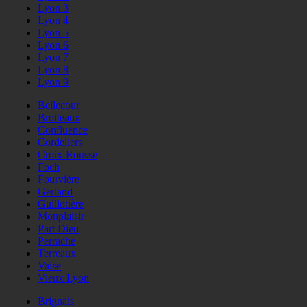
Lyon 3
Lyon 4
Lyon 5
Lyon 6
Lyon 7
Lyon 8
Lyon 9
Bellecour
Brotteaux
Confluence
Cordeliers
Croix-Rousse
Foch
Fourvière
Gerland
Guillotière
Monplaisir
Part Dieu
Perrache
Terreaux
Vaise
Vieux Lyon
Brignais