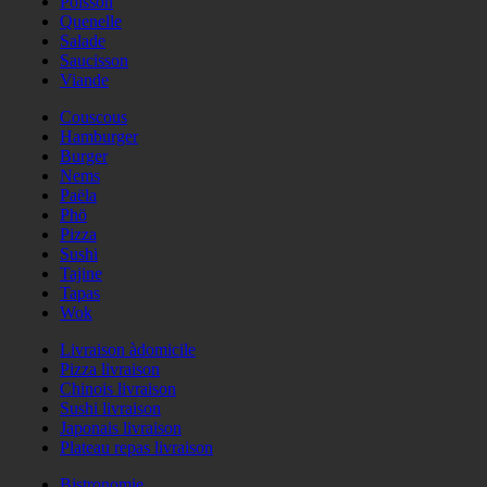
Poisson
Quenelle
Salade
Saucisson
Viande
Couscous
Hamburger
Burger
Nems
Paëla
Phö
Pizza
Sushi
Tajine
Tapas
Wok
Livraison àdomicile
Pizza livraison
Chinois livraison
Sushi livraison
Japonais livraison
Plateau repas livraison
Bistronomie