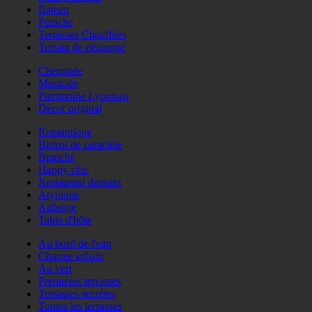
Bateau
Péniche
Terrasses Chauffées
Terrain de pétanque
Cheminée
Musicale
Patrimoine Lyonnais
Décor original
Romantique
Bistrot de caractère
Branché
Happy chic
Restaurant dansant
Atypique
Auberge
Table d'hôte
Au bord de l'eau
Charme urbain
Au vert
Premières terrasses
Terrasses secrètes
Toutes les terrasses