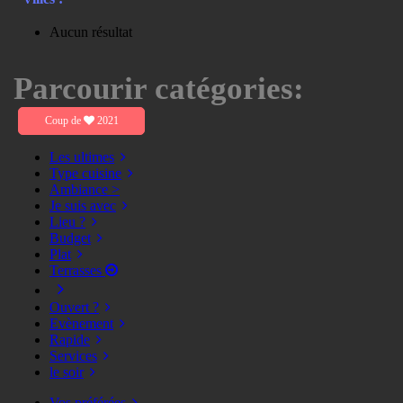
Aucun résultat
Parcourir catégories:
Coup de
2021
Les ultimes
Type cuisine
Ambiance >
Je suis avec
Lieu ?
Budget
Plat
Terrasses
Ouvert ?
Evènement
Rapide
Services
le soir
Vos préférées