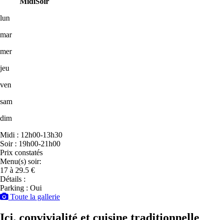
Midi
Soir
lun
mar
mer
jeu
ven
sam
dim
Midi : 12h00-13h30
Soir : 19h00-21h00
Prix constatés
Menu(s) soir:
17 à 29.5 €
Détails :
Parking : Oui
Toute la gallerie
Ici, convivialité et cuisine traditionnelle