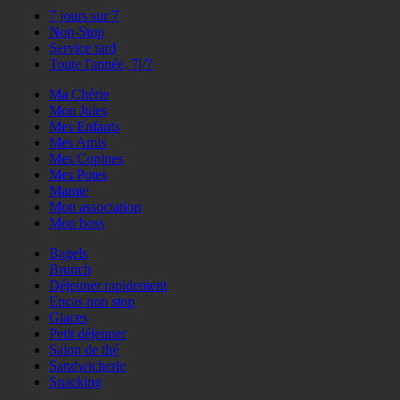
7 jours sur 7
Non-Stop
Service tard
Toute l'année, 7j/7
Ma Chérie
Mon Jules
Mes Enfants
Mes Amis
Mes Copines
Mes Potes
Mamie
Mon association
Mon boss
Bagels
Brunch
Déjeuner rapidement
Encas non stop
Glaces
Petit déjeuner
Salon de thé
Sandwicherie
Snacking