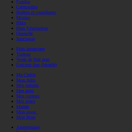
Fondue
Grenouilles
Huitres et coquillages
Moules
Pâtes
Plats Végétariens
Quenelle
Saucisson
Plats àemporter
Traiteur
Vente de foie gras
Epicerie fine (bientôt)
Ma Chérie
Mon Jules
Mes enfants
Mes amis
Mes copines
Mes potes
Mamie
Mon assoc.
Mon Boss
Anniversaire