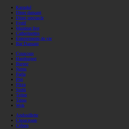
Karaoké
Diner dansant
Diner spectacle
Festif
Musique live
Catherinettes
Enterrements de vie
Bar Dansant
Couscous
Hamburger
Burger
Nems
Paëla
Phö
Pizza
Sushi
Tajine
Tapas
Wok
Andouillette
Choucroute
Crêpes