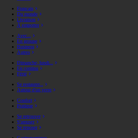
Français
Du monde
Livraison
À emporter
Avec...
En groupe
Business
Autres
Dimanche, lundi...
En continu
Férié
Se restaurer...
Autour d'un verre
Confort
Pratique
Se retrouver
S'amuser
Se reposer
Gastronomique