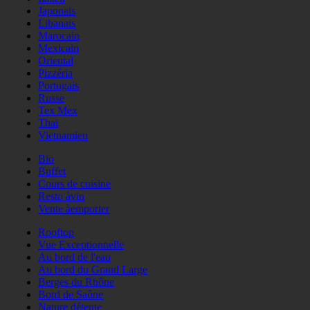
Japonais
Libanais
Marocain
Mexicain
Oriental
Pizzéria
Portugais
Russe
Tex Mex
Thaï
Vietnamien
Bio
Buffet
Cours de cuisine
Resto àvin
Vente àemporter
Rooftop
Vue Exceptionnelle
Au bord de l'eau
Au bord du Grand Large
Berges du Rhône
Bord de Saône
Nature détente