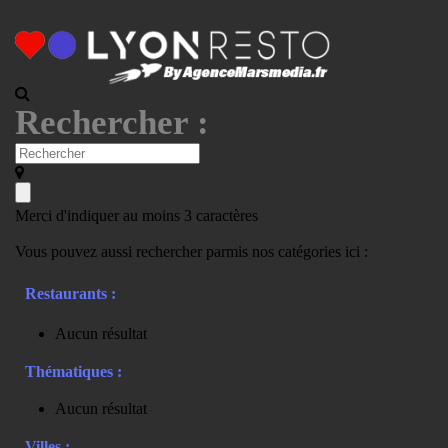
Rechercher :
Merci d'indiquer au moins 3 caractères
Vous pouvez aussi rechercher parmis nos catégories ici :
Restaurants :
Aucun résultat
Thématiques :
Aucun résultat
Villes :