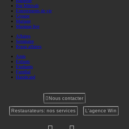
Baptême
Bar Mitzvah
Enterrements de vie
Groupe
Mariage
Musique live
Affaires
Seminaire
Repas affaires
Amis
Enfants
Etudiants
Familial
Handicapé
Nous contacter
Restaurateurs: nos services
L'agence Win