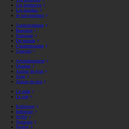
Les tendances
Les insolites
Je suis touristes
Gastronomique
Bouchon
Française
Du monde
Contemporaine
Concept
Arrondissement
Quartier
Autour de lyon
Zone
Autour de moi
Le midi
Le soir
Extérieure
Intérieure
Stylée
Terrasses
Festive