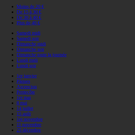
Moins de 20 €
De 15 à 30 €
De 30 à 40 €
Plus de 40 €
Samedi midi
Samedi soir
Dimanche midi
Dimanche soir
Dimanche toute la journée
Lundi midi
Lundi soir
1er janvier
Pâques
Ascencion
Pentecôte
1er mai
8 mai
14 juillet
15 août
1er novembre
11 novembre
25 décembre