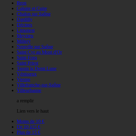
Bron
Caluire et Cuire
Chalon sur Saône
Dardilly
Décines
Limonest
Meyzieu
Millery
Neuville sur Saône
Saint Cyr au Mont d'Or
Saint Fons
Saint Priest
Tassin la Demi Lune
Vénisseux
Vienne
Villefranche-sur-Saône
Villeurbanne
a remplir
Lien vers le haut
Moins de 10 €
De 10 à15 €
Plus de 15 €