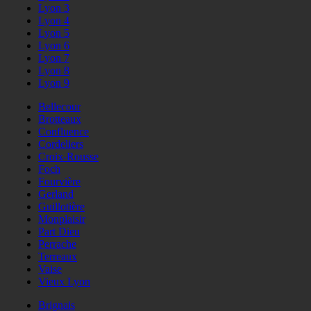
Lyon 3
Lyon 4
Lyon 5
Lyon 6
Lyon 7
Lyon 8
Lyon 9
Bellecour
Brotteaux
Confluence
Cordeliers
Croix-Rousse
Foch
Fourvière
Gerland
Guillotière
Monplaisir
Part Dieu
Perrache
Terreaux
Vaise
Vieux Lyon
Brignais