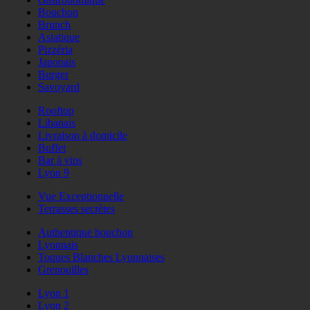
Bouchon
Brunch
Asiatique
Pizzéria
Japonais
Burger
Savoyard
Rooftop
Libanais
Livraison à domicile
Buffet
Bar à vins
Lyon 9
Vue Exceptionnelle
Terrasses secrètes
Authentique bouchon
Lyonnais
Toques Blanches Lyonnaises
Grenouilles
Lyon 1
Lyon 2