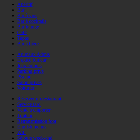
Apéritif
Bar
Bar à vins
Bar à cocktails
Bar lounge
Café
Tapas
Bar à bière
Animaux Admis
Espace fumeur
Jeux enfants
Parking privé
Piscine
Salon privés
Voiturier
Réserver un restaurant
Service tard
Vente à emporter
Traiteur
Retransmission foot
English menus
Wifi
Séjours week-end