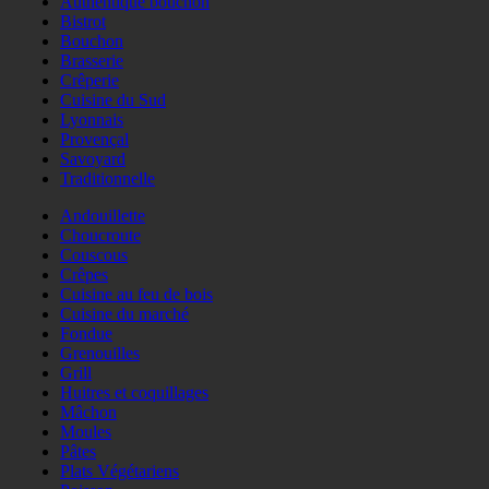
Authentique bouchon
Bistrot
Bouchon
Brasserie
Crêperie
Cuisine du Sud
Lyonnais
Provençal
Savoyard
Traditionnelle
Andouillette
Choucroute
Couscous
Crêpes
Cuisine au feu de bois
Cuisine du marché
Fondue
Grenouilles
Grill
Huitres et coquillages
Mâchon
Moules
Pâtes
Plats Végétariens