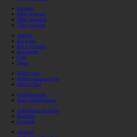
Karaoké
Dîner Dansant
Dîner spectacle
Dîner croisière
Apéritif
Bar à vins
Bar à cocktails
Bar lounge
Café
Tapas
Hôtel Lyon
Hôtel restaurant Lyon
Service Tard
Gastronomique
Semi gastronomique
Authentique bouchon
Bouchon
Lyonnais
Alsacien