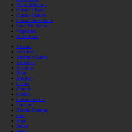
Bistrot Moderne
Cuisine à l'azote
Cuisine créative
Cuisine moléculaire
Santé Bio Naturel
Végétarien
World Food
Africain
Américain
Amérique Latine
Arménien
Asiatique
Belge
Brésilien
Cacher
Chinois
Coréen
Cuisine des Iles
Espagnol
Grande Bretagne
Grec
Halal
Indien
Italien