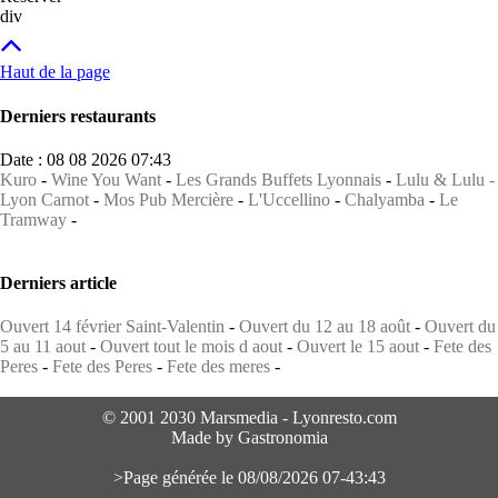
div
Haut de la page
Derniers restaurants
Date : 08 08 2026 07:43
Kuro
-
Wine You Want
-
Les Grands Buffets Lyonnais
-
Lulu & Lulu -
Lyon Carnot
-
Mos Pub Mercière
-
L'Uccellino
-
Chalyamba
-
Le
Tramway
-
Derniers article
Ouvert 14 février Saint-Valentin
-
Ouvert du 12 au 18 août
-
Ouvert du
5 au 11 aout
-
Ouvert tout le mois d aout
-
Ouvert le 15 aout
-
Fete des
Peres
-
Fete des Peres
-
Fete des meres
-
© 2001 2030 Marsmedia - Lyonresto.com
Made by Gastronomia
>Page générée le 08/08/2026 07-43:43