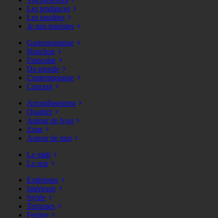
Les tendances
Les insolites
Je suis touristes
Gastronomique
Bouchon
Française
Du monde
Contemporaine
Concept
Arrondissement
Quartier
Autour de lyon
Zone
Autour de moi
Le midi
Le soir
Extérieure
Intérieure
Stylée
Terrasses
Festive