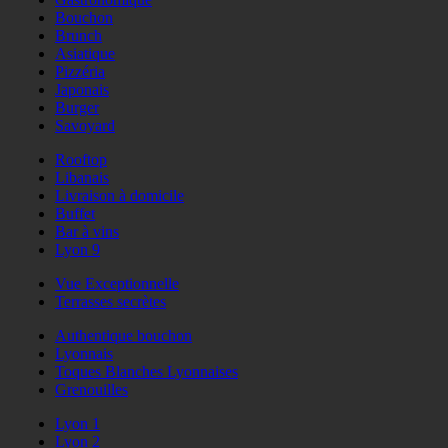
Bouchon
Brunch
Asiatique
Pizzéria
Japonais
Burger
Savoyard
Rooftop
Libanais
Livraison à domicile
Buffet
Bar à vins
Lyon 9
Vue Exceptionnelle
Terrasses secrètes
Authentique bouchon
Lyonnais
Toques Blanches Lyonnaises
Grenouilles
Lyon 1
Lyon 2