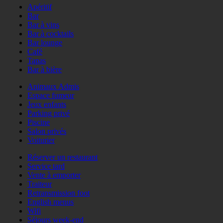
Apéritif
Bar
Bar à vins
Bar à cocktails
Bar lounge
Café
Tapas
Bar à bière
Animaux Admis
Espace fumeur
Jeux enfants
Parking privé
Piscine
Salon privés
Voiturier
Réserver un restaurant
Service tard
Vente à emporter
Traiteur
Retransmission foot
English menus
Wifi
Séjours week-end