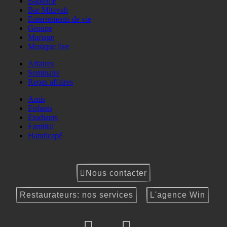
Baptême
Bar Mitzvah
Enterrements de vie
Groupe
Mariage
Musique live
Affaires
Seminaire
Repas affaires
Amis
Enfants
Etudiants
Familial
Handicapé
Nous contacter
Restaurateurs: nos services
L'agence Win