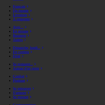
Français
Du monde
Livraison
À emporter
Avec...
En groupe
Business
Autres
Dimanche, lundi...
En continu
Férié
Se restaurer...
Autour d'un verre
Confort
Pratique
Se retrouver
S'amuser
Se reposer
Gastronomique