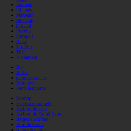
Japonais
Libanais
Marocain
Mexicain
Oriental
Pizzéria
Portugais
Russe
Tex Mex
Thaï
Vietnamien
Bio
Buffet
Cours de cuisine
Resto àvin
Vente àemporter
Rooftop
Vue Exceptionnelle
Au bord de l'eau
Au bord du Grand Large
Berges du Rhône
Bord de Saône
Nature détente