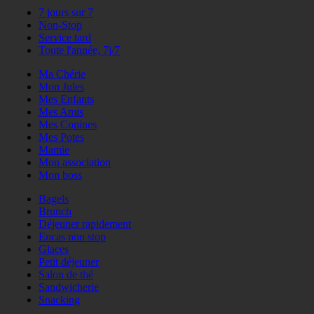
7 jours sur 7
Non-Stop
Service tard
Toute l'année, 7j/7
Ma Chérie
Mon Jules
Mes Enfants
Mes Amis
Mes Copines
Mes Potes
Mamie
Mon association
Mon boss
Bagels
Brunch
Déjeuner rapidement
Encas non stop
Glaces
Petit déjeuner
Salon de thé
Sandwicherie
Snacking