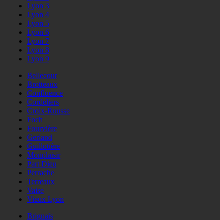
Lyon 3
Lyon 4
Lyon 5
Lyon 6
Lyon 7
Lyon 8
Lyon 9
Bellecour
Brotteaux
Confluence
Cordeliers
Croix-Rousse
Foch
Fourvière
Gerland
Guillotière
Monplaisir
Part Dieu
Perrache
Terreaux
Vaise
Vieux Lyon
Brignais