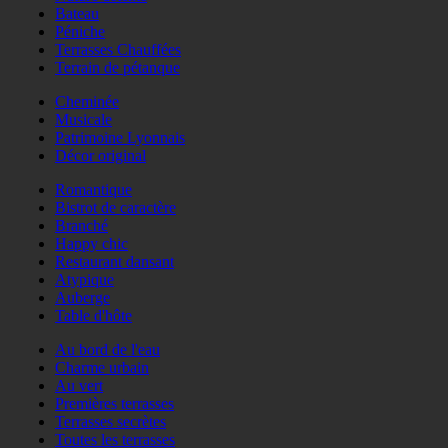
Bateau
Péniche
Terrasses Chauffées
Terrain de pétanque
Cheminée
Musicale
Patrimoine Lyonnais
Décor original
Romantique
Bistrot de caractère
Branché
Happy chic
Restaurant dansant
Atypique
Auberge
Table d'hôte
Au bord de l'eau
Charme urbain
Au vert
Premières terrasses
Terrasses secrètes
Toutes les terrasses