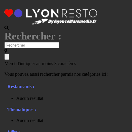
Rechercher :
Merci d'indiquer au moins 3 caractères
Vous pouvez aussi rechercher parmis nos catégories ici :
Restaurants :
Aucun résultat
Thématiques :
Aucun résultat
Villes :