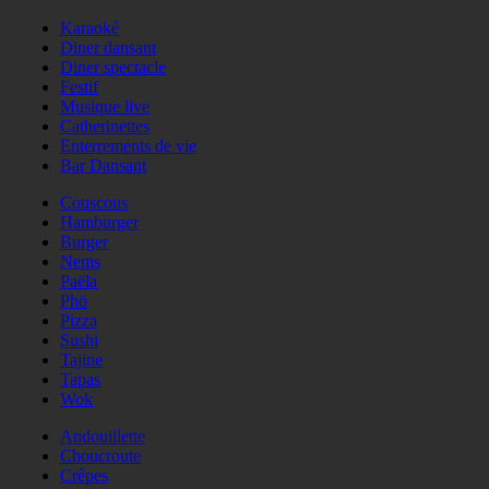
Karaoké
Diner dansant
Diner spectacle
Festif
Musique live
Catherinettes
Enterrements de vie
Bar Dansant
Couscous
Hamburger
Burger
Nems
Paëla
Phö
Pizza
Sushi
Tajine
Tapas
Wok
Andouillette
Choucroute
Crêpes