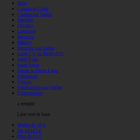
Bron
Caluire et Cuire
Chalon sur Saône
Dardilly
Décines
Limonest
Meyzieu
Millery
Neuville sur Saône
Saint Cyr au Mont d'Or
Saint Fons
Saint Priest
Tassin la Demi Lune
Vénisseux
Vienne
Villefranche-sur-Saône
Villeurbanne
a remplir
Lien vers le haut
Moins de 10 €
De 10 à15 €
Plus de 15 €