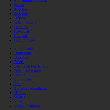
Authentique bouchon
Bistrot
Bouchon
Brasserie
Crêperie
Cuisine du Sud
Lyonnais
Provençal
Savoyard
Traditionnelle
Andouillette
Choucroute
Couscous
Crêpes
Cuisine au feu de bois
Cuisine du marché
Fondue
Grenouilles
Grill
Huitres et coquillages
Mâchon
Moules
Pâtes
Plats Végétariens