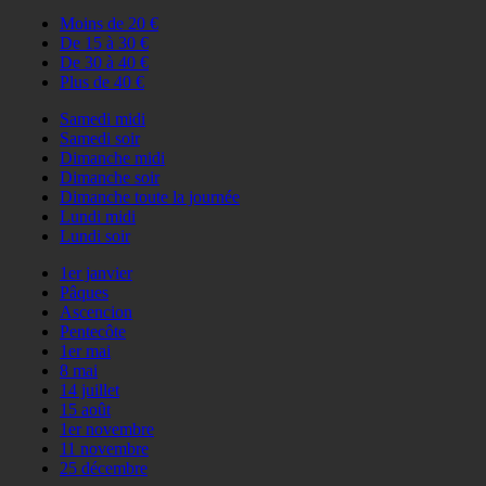
Moins de 20 €
De 15 à 30 €
De 30 à 40 €
Plus de 40 €
Samedi midi
Samedi soir
Dimanche midi
Dimanche soir
Dimanche toute la journée
Lundi midi
Lundi soir
1er janvier
Pâques
Ascencion
Pentecôte
1er mai
8 mai
14 juillet
15 août
1er novembre
11 novembre
25 décembre