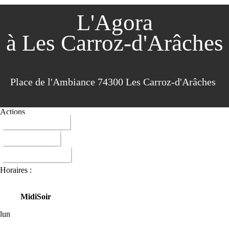
L'Agora
à Les Carroz-d'Arâches
Place de l'Ambiance 74300 Les Carroz-d'Arâches
Actions
04 50 90 00 78
ITINERAIRE
DONNER AVIS
Horaires :
Midi
Soir
lun