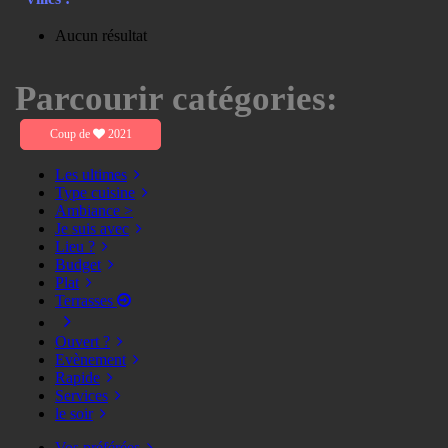
Aucun résultat
Parcourir catégories:
Coup de
2021
Les ultimes
Type cuisine
Ambiance >
Je suis avec
Lieu ?
Budget
Plat
Terrasses
Ouvert ?
Evènement
Rapide
Services
le soir
Vos préférées