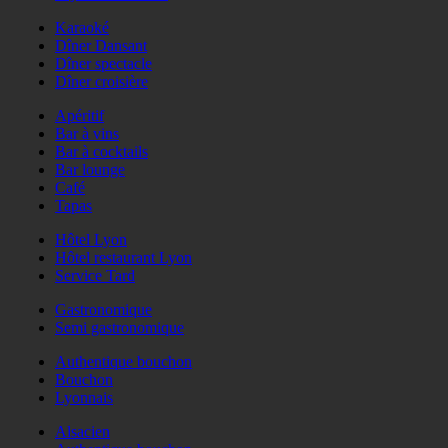
Karaoké
Dîner Dansant
Dîner spectacle
Dîner croisière
Apéritif
Bar à vins
Bar à cocktails
Bar lounge
Café
Tapas
Hôtel Lyon
Hôtel restaurant Lyon
Service Tard
Gastronomique
Semi gastronomique
Authentique bouchon
Bouchon
Lyonnais
Alsacien