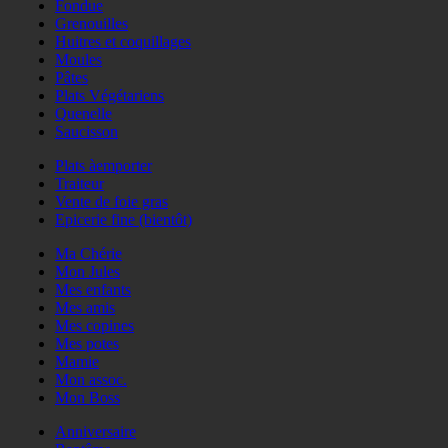
Fondue
Grenouilles
Huitres et coquillages
Moules
Pâtes
Plats Végétariens
Quenelle
Saucisson
Plats àemporter
Traiteur
Vente de foie gras
Epicerie fine (bientôt)
Ma Chérie
Mon Jules
Mes enfants
Mes amis
Mes copines
Mes potes
Mamie
Mon assoc.
Mon Boss
Anniversaire