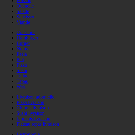
Poisson
Quenelle
Salade
Saucisson
Viande
Couscous
Hamburger
Burger
Nems
Paëla
Phö
Pizza
Sushi
Tajine
Tapas
Wok
Livraison àdomicile
Pizza livraison
Chinois livraison
Sushi livraison
Japonais livraison
Plateau repas livraison
Bistronomie