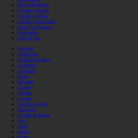
Bistrot Moderne
Cuisine à l'azote
Cuisine créative
Cuisine moléculaire
Santé Bio Naturel
Végétarien
World Food
Africain
Américain
Amérique Latine
Arménien
Asiatique
Belge
Brésilien
Cacher
Chinois
Coréen
Cuisine des Iles
Espagnol
Grande Bretagne
Grec
Halal
Indien
Italien