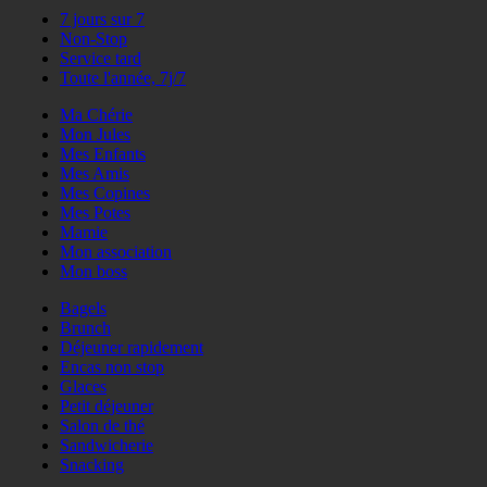
7 jours sur 7
Non-Stop
Service tard
Toute l'année, 7j/7
Ma Chérie
Mon Jules
Mes Enfants
Mes Amis
Mes Copines
Mes Potes
Mamie
Mon association
Mon boss
Bagels
Brunch
Déjeuner rapidement
Encas non stop
Glaces
Petit déjeuner
Salon de thé
Sandwicherie
Snacking