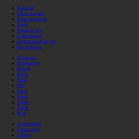
Karaoké
Diner dansant
Diner spectacle
Festif
Musique live
Catherinettes
Enterrements de vie
Bar Dansant
Couscous
Hamburger
Burger
Nems
Paëla
Phö
Pizza
Sushi
Tajine
Tapas
Wok
Andouillette
Choucroute
Crêpes