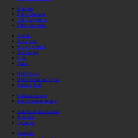
Karaoké
Dîner Dansant
Dîner spectacle
Dîner croisière
Apéritif
Bar à vins
Bar à cocktails
Bar lounge
Café
Tapas
Hôtel Lyon
Hôtel restaurant Lyon
Service Tard
Gastronomique
Semi gastronomique
Authentique bouchon
Bouchon
Lyonnais
Alsacien