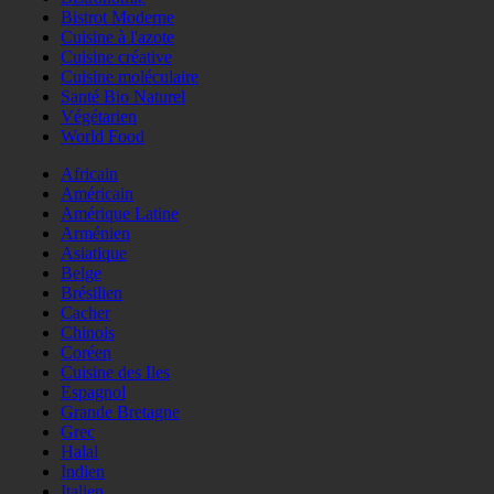
Bistrot Moderne
Cuisine à l'azote
Cuisine créative
Cuisine moléculaire
Santé Bio Naturel
Végétarien
World Food
Africain
Américain
Amérique Latine
Arménien
Asiatique
Belge
Brésilien
Cacher
Chinois
Coréen
Cuisine des Iles
Espagnol
Grande Bretagne
Grec
Halal
Indien
Italien