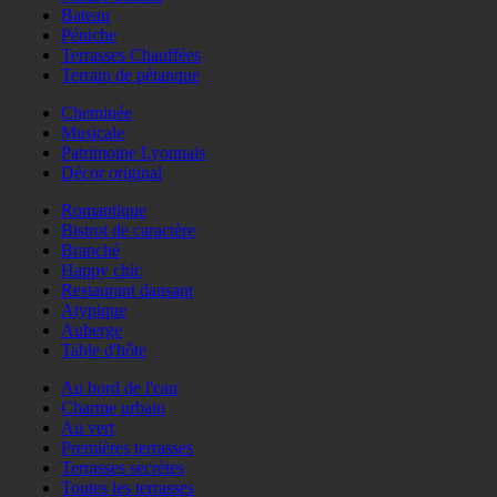
Bateau
Péniche
Terrasses Chauffées
Terrain de pétanque
Cheminée
Musicale
Patrimoine Lyonnais
Décor original
Romantique
Bistrot de caractère
Branché
Happy chic
Restaurant dansant
Atypique
Auberge
Table d'hôte
Au bord de l'eau
Charme urbain
Au vert
Premières terrasses
Terrasses secrètes
Toutes les terrasses