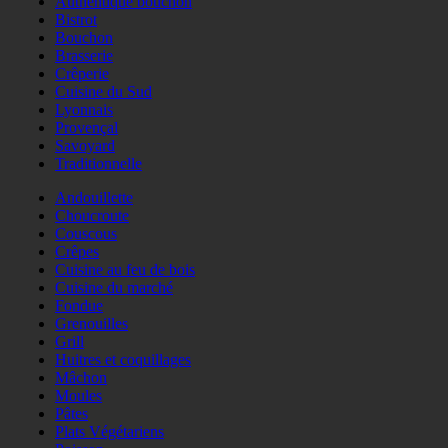
Authentique bouchon
Bistrot
Bouchon
Brasserie
Crêperie
Cuisine du Sud
Lyonnais
Provençal
Savoyard
Traditionnelle
Andouillette
Choucroute
Couscous
Crêpes
Cuisine au feu de bois
Cuisine du marché
Fondue
Grenouilles
Grill
Huitres et coquillages
Mâchon
Moules
Pâtes
Plats Végétariens