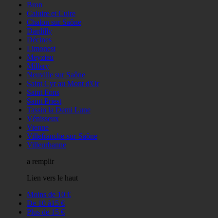
Bron
Caluire et Cuire
Chalon sur Saône
Dardilly
Décines
Limonest
Meyzieu
Millery
Neuville sur Saône
Saint Cyr au Mont d'Or
Saint Fons
Saint Priest
Tassin la Demi Lune
Vénisseux
Vienne
Villefranche-sur-Saône
Villeurbanne
a remplir
Lien vers le haut
Moins de 10 €
De 10 à15 €
Plus de 15 €