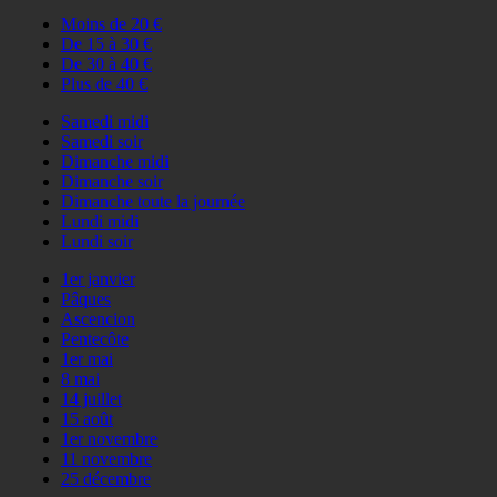
Moins de 20 €
De 15 à 30 €
De 30 à 40 €
Plus de 40 €
Samedi midi
Samedi soir
Dimanche midi
Dimanche soir
Dimanche toute la journée
Lundi midi
Lundi soir
1er janvier
Pâques
Ascencion
Pentecôte
1er mai
8 mai
14 juillet
15 août
1er novembre
11 novembre
25 décembre