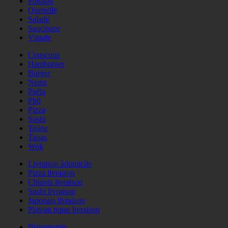
Poisson
Quenelle
Salade
Saucisson
Viande
Couscous
Hamburger
Burger
Nems
Paëla
Phö
Pizza
Sushi
Tajine
Tapas
Wok
Livraison àdomicile
Pizza livraison
Chinois livraison
Sushi livraison
Japonais livraison
Plateau repas livraison
Bistronomie