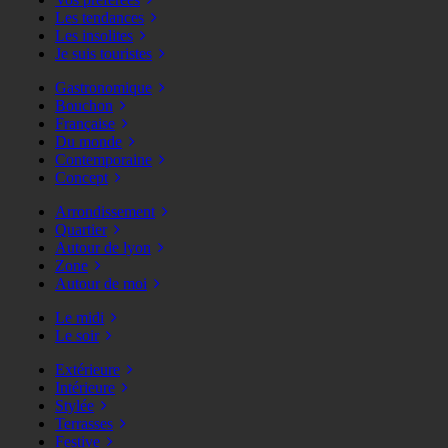
Les tendances
Les insolites
Je suis touristes
Gastronomique
Bouchon
Française
Du monde
Contemporaine
Concept
Arrondissement
Quartier
Autour de lyon
Zone
Autour de moi
Le midi
Le soir
Extérieure
Intérieure
Stylée
Terrasses
Festive