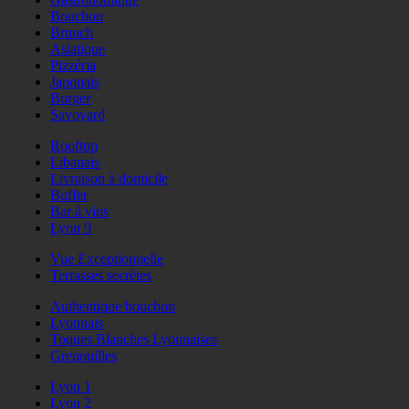
Bouchon
Brunch
Asiatique
Pizzéria
Japonais
Burger
Savoyard
Rooftop
Libanais
Livraison à domicile
Buffet
Bar à vins
Lyon 9
Vue Exceptionnelle
Terrasses secrètes
Authentique bouchon
Lyonnais
Toques Blanches Lyonnaises
Grenouilles
Lyon 1
Lyon 2