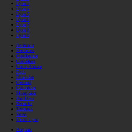
Lyon 3
Lyon 4
Lyon 5
Lyon 6
Lyon 7
Lyon 8
Lyon 9
Bellecour
Brotteaux
Confluence
Cordeliers
Croix-Rousse
Foch
Fourvière
Gerland
Guillotière
Monplaisir
Part Dieu
Perrache
Terreaux
Vaise
Vieux Lyon
Brignais