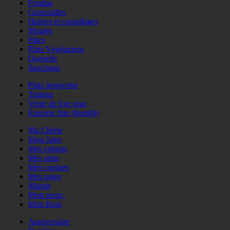
Fondue
Grenouilles
Huitres et coquillages
Moules
Pâtes
Plats Végétariens
Quenelle
Saucisson
Plats àemporter
Traiteur
Vente de foie gras
Epicerie fine (bientôt)
Ma Chérie
Mon Jules
Mes enfants
Mes amis
Mes copines
Mes potes
Mamie
Mon assoc.
Mon Boss
Anniversaire