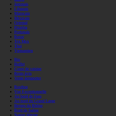
Japonais
Libanais
Marocain
Mexicain
Oriental
Pizzéria
Portugais
Russe
Tex Mex
Thaï
Vietnamien
Bio
Buffet
Cours de cuisine
Resto àvin
Vente àemporter
Rooftop
Vue Exceptionnelle
Au bord de l'eau
Au bord du Grand Large
Berges du Rhône
Bord de Saône
Nature détente