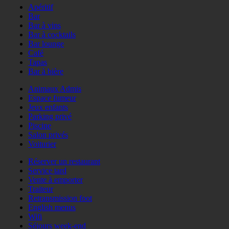
Apéritif
Bar
Bar à vins
Bar à cocktails
Bar lounge
Café
Tapas
Bar à bière
Animaux Admis
Espace fumeur
Jeux enfants
Parking privé
Piscine
Salon privés
Voiturier
Réserver un restaurant
Service tard
Vente à emporter
Traiteur
Retransmission foot
English menus
Wifi
Séjours week-end