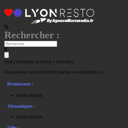
Rechercher :
Merci d'indiquer au moins 3 caractères
Vous pouvez aussi rechercher parmis nos catégories ici :
Restaurants :
Aucun résultat
Thématiques :
Aucun résultat
Villes :