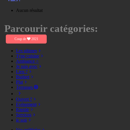
Aucun résultat
Parcourir catégories:
Coup de
2021
Les ultimes
Type cuisine
Ambiance >
Je suis avec
Lieu ?
Budget
Plat
Terrasses
Ouvert ?
Evènement
Rapide
Services
le soir
Vos préférées