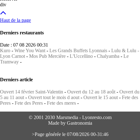
div
Haut de la page
Derniers restaurants
Date : 07 08 2026 00:31
Kuro
-
Wine You Want
-
Les Grands Buffets Lyonnais
-
Lulu & Lulu -
Lyon Carnot
-
Mos Pub Mercière
-
L'Uccellino
-
Chalyamba
-
Le
Tramway
-
Derniers article
Ouvert 14 février Saint-Valentin
-
Ouvert du 12 au 18 août
-
Ouvert du
5 au 11 aout
-
Ouvert tout le mois d aout
-
Ouvert le 15 aout
-
Fete des
Peres
-
Fete des Peres
-
Fete des meres
-
© 2001 2030 Marsmedia - Lyonresto.com
Made by Gastronomia
>Page générée le 07/08/2026 00-31:46