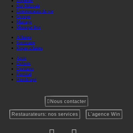
Baptême
Bar Mitzvah
Enterrements de vie
Groupe
Mariage
Musique live
Affaires
Seminaire
Repas affaires
Amis
Enfants
Etudiants
Familial
Handicapé
Nous contacter
Restaurateurs: nos services
L'agence Win