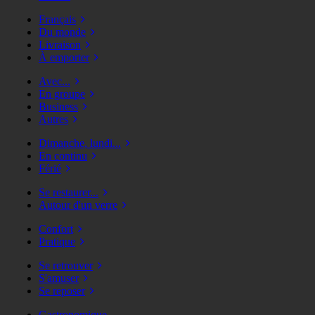
Français
Du monde
Livraison
À emporter
Avec...
En groupe
Business
Autres
Dimanche, lundi...
En continu
Férié
Se restaurer...
Autour d'un verre
Confort
Pratique
Se retrouver
S'amuser
Se reposer
Gastronomique