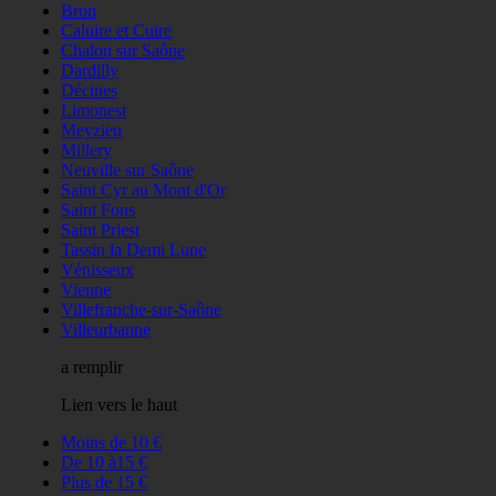
Bron
Caluire et Cuire
Chalon sur Saône
Dardilly
Décines
Limonest
Meyzieu
Millery
Neuville sur Saône
Saint Cyr au Mont d'Or
Saint Fons
Saint Priest
Tassin la Demi Lune
Vénisseux
Vienne
Villefranche-sur-Saône
Villeurbanne
a remplir
Lien vers le haut
Moins de 10 €
De 10 à15 €
Plus de 15 €