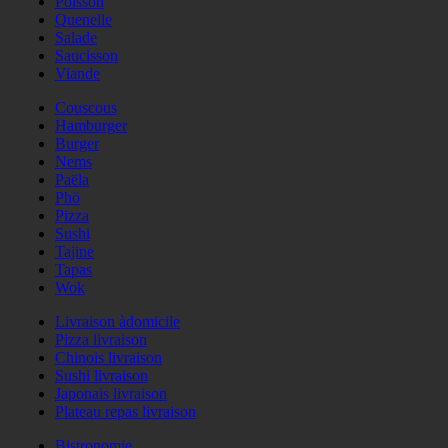
Poisson
Quenelle
Salade
Saucisson
Viande
Couscous
Hamburger
Burger
Nems
Paëla
Phö
Pizza
Sushi
Tajine
Tapas
Wok
Livraison àdomicile
Pizza livraison
Chinois livraison
Sushi livraison
Japonais livraison
Plateau repas livraison
Bistronomie