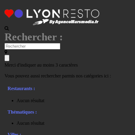
Rechercher :
Merci d'indiquer au moins 3 caractères
Vous pouvez aussi rechercher parmis nos catégories ici :
Restaurants :
Aucun résultat
Thématiques :
Aucun résultat
Villes :