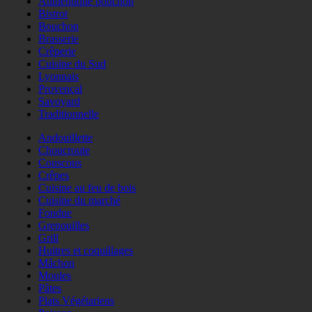
Authentique bouchon
Bistrot
Bouchon
Brasserie
Crêperie
Cuisine du Sud
Lyonnais
Provençal
Savoyard
Traditionnelle
Andouillette
Choucroute
Couscous
Crêpes
Cuisine au feu de bois
Cuisine du marché
Fondue
Grenouilles
Grill
Huitres et coquillages
Mâchon
Moules
Pâtes
Plats Végétariens