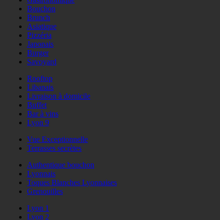
Bouchon
Brunch
Asiatique
Pizzéria
Japonais
Burger
Savoyard
Rooftop
Libanais
Livraison à domicile
Buffet
Bar à vins
Lyon 9
Vue Exceptionnelle
Terrasses secrètes
Authentique bouchon
Lyonnais
Toques Blanches Lyonnaises
Grenouilles
Lyon 1
Lyon 2