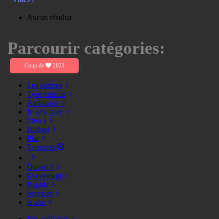
Aucun résultat
Parcourir catégories:
Coup de
2021
Les ultimes
Type cuisine
Ambiance >
Je suis avec
Lieu ?
Budget
Plat
Terrasses
Ouvert ?
Evènement
Rapide
Services
le soir
Vos préférées