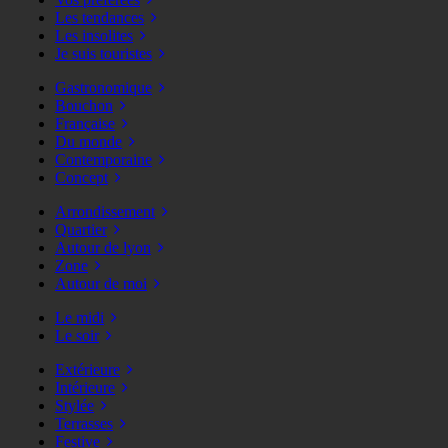
Les tendances
Les insolites
Je suis touristes
Gastronomique
Bouchon
Française
Du monde
Contemporaine
Concept
Arrondissement
Quartier
Autour de lyon
Zone
Autour de moi
Le midi
Le soir
Extérieure
Intérieure
Stylée
Terrasses
Festive