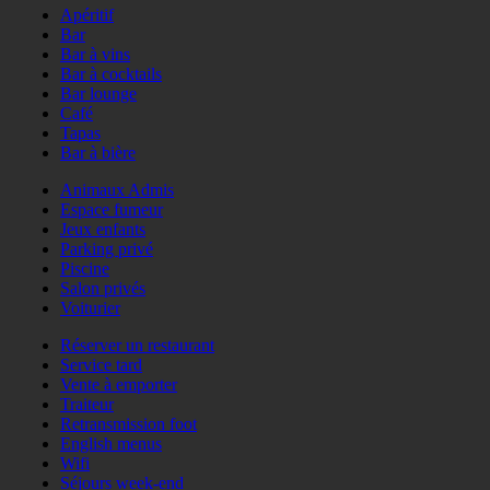
Apéritif
Bar
Bar à vins
Bar à cocktails
Bar lounge
Café
Tapas
Bar à bière
Animaux Admis
Espace fumeur
Jeux enfants
Parking privé
Piscine
Salon privés
Voiturier
Réserver un restaurant
Service tard
Vente à emporter
Traiteur
Retransmission foot
English menus
Wifi
Séjours week-end