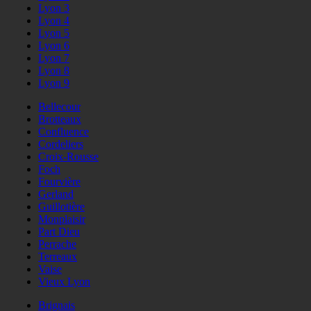
Lyon 3
Lyon 4
Lyon 5
Lyon 6
Lyon 7
Lyon 8
Lyon 9
Bellecour
Brotteaux
Confluence
Cordeliers
Croix-Rousse
Foch
Fourvière
Gerland
Guillotière
Monplaisir
Part Dieu
Perrache
Terreaux
Vaise
Vieux Lyon
Brignais