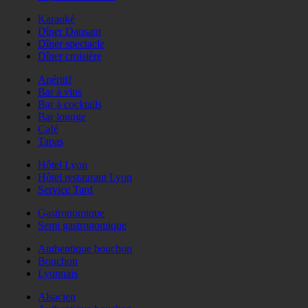
Karaoké
Dîner Dansant
Dîner spectacle
Dîner croisière
Apéritif
Bar à vins
Bar à cocktails
Bar lounge
Café
Tapas
Hôtel Lyon
Hôtel restaurant Lyon
Service Tard
Gastronomique
Semi gastronomique
Authentique bouchon
Bouchon
Lyonnais
Alsacien