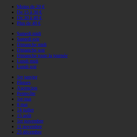
Moins de 20 €
De 15 à 30 €
De 30 à 40 €
Plus de 40 €
Samedi midi
Samedi soir
Dimanche midi
Dimanche soir
Dimanche toute la journée
Lundi midi
Lundi soir
1er janvier
Pâques
Ascencion
Pentecôte
1er mai
8 mai
14 juillet
15 août
1er novembre
11 novembre
25 décembre