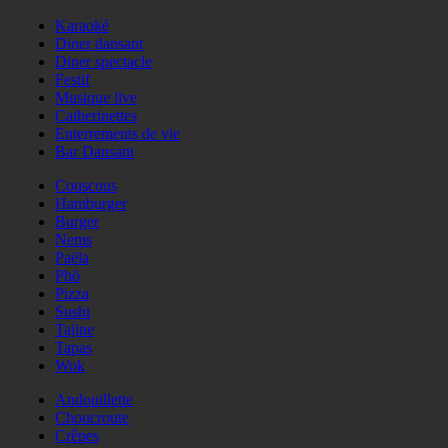
Karaoké
Diner dansant
Diner spectacle
Festif
Musique live
Catherinettes
Enterrements de vie
Bar Dansant
Couscous
Hamburger
Burger
Nems
Paëla
Phö
Pizza
Sushi
Tajine
Tapas
Wok
Andouillette
Choucroute
Crêpes