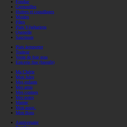
Fondue
Grenouilles
Huitres et coquillages
Moules
Pâtes
Plats Végétariens
Quenelle
Saucisson
Plats àemporter
Traiteur
Vente de foie gras
Epicerie fine (bientôt)
Ma Chérie
Mon Jules
Mes enfants
Mes amis
Mes copines
Mes potes
Mamie
Mon assoc.
Mon Boss
Anniversaire