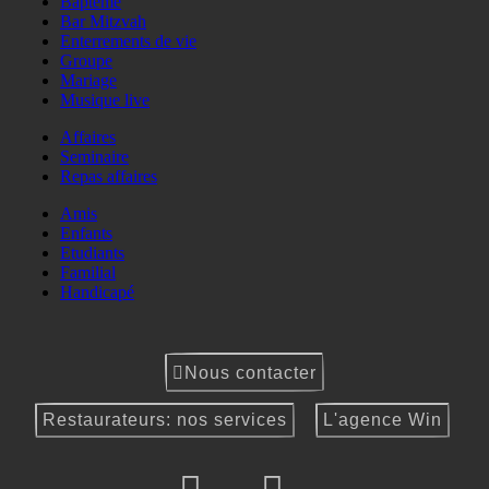
Baptême
Bar Mitzvah
Enterrements de vie
Groupe
Mariage
Musique live
Affaires
Seminaire
Repas affaires
Amis
Enfants
Etudiants
Familial
Handicapé
Nous contacter
Restaurateurs: nos services
L'agence Win