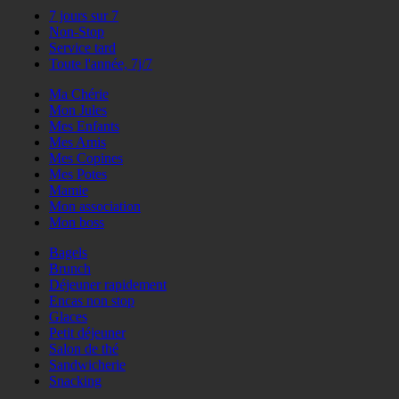
7 jours sur 7
Non-Stop
Service tard
Toute l'année, 7j/7
Ma Chérie
Mon Jules
Mes Enfants
Mes Amis
Mes Copines
Mes Potes
Mamie
Mon association
Mon boss
Bagels
Brunch
Déjeuner rapidement
Encas non stop
Glaces
Petit déjeuner
Salon de thé
Sandwicherie
Snacking