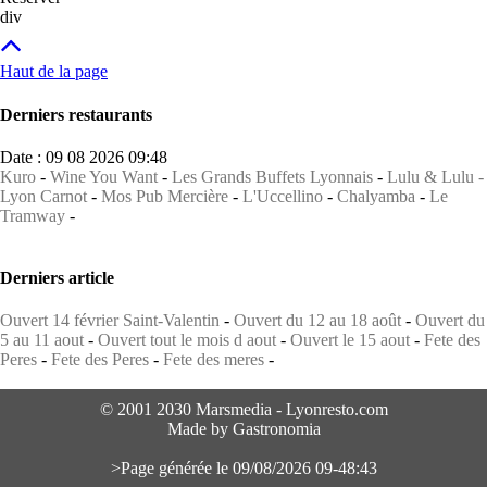
div
Haut de la page
Derniers restaurants
Date : 09 08 2026 09:48
Kuro
-
Wine You Want
-
Les Grands Buffets Lyonnais
-
Lulu & Lulu -
Lyon Carnot
-
Mos Pub Mercière
-
L'Uccellino
-
Chalyamba
-
Le
Tramway
-
Derniers article
Ouvert 14 février Saint-Valentin
-
Ouvert du 12 au 18 août
-
Ouvert du
5 au 11 aout
-
Ouvert tout le mois d aout
-
Ouvert le 15 aout
-
Fete des
Peres
-
Fete des Peres
-
Fete des meres
-
© 2001 2030 Marsmedia - Lyonresto.com
Made by Gastronomia
>Page générée le 09/08/2026 09-48:43