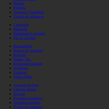
Bateau
Péniche
Terrasses Chauffées
Terrain de pétanque
Cheminée
Musicale
Patrimoine Lyonnais
Décor original
Romantique
Bistrot de caractère
Branché
Happy chic
Restaurant dansant
Atypique
Auberge
Table d'hôte
Au bord de l'eau
Charme urbain
Au vert
Premières terrasses
Terrasses secrètes
Toutes les terrasses