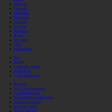
Japonais
Libanais
Marocain
Mexicain
Oriental
Pizzéria
Portugais
Russe
Tex Mex
Thaï
Vietnamien
Bio
Buffet
Cours de cuisine
Resto àvin
Vente àemporter
Rooftop
Vue Exceptionnelle
Au bord de l'eau
Au bord du Grand Large
Berges du Rhône
Bord de Saône
Nature détente