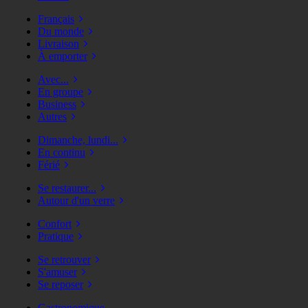
Français
Du monde
Livraison
À emporter
Avec...
En groupe
Business
Autres
Dimanche, lundi...
En continu
Férié
Se restaurer...
Autour d'un verre
Confort
Pratique
Se retrouver
S'amuser
Se reposer
Gastronomique