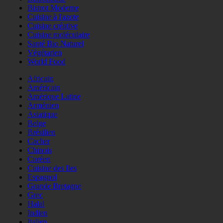
Bistrot Moderne
Cuisine à l'azote
Cuisine créative
Cuisine moléculaire
Santé Bio Naturel
Végétarien
World Food
Africain
Américain
Amérique Latine
Arménien
Asiatique
Belge
Brésilien
Cacher
Chinois
Coréen
Cuisine des Iles
Espagnol
Grande Bretagne
Grec
Halal
Indien
Italien