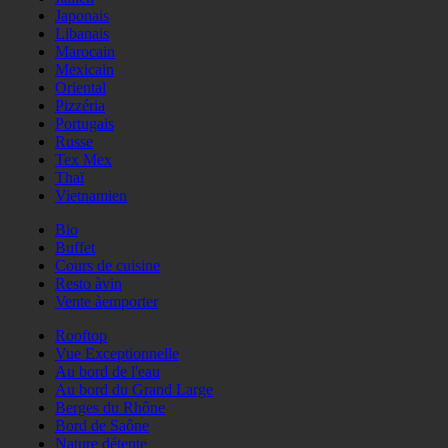
Japonais
Libanais
Marocain
Mexicain
Oriental
Pizzéria
Portugais
Russe
Tex Mex
Thaï
Vietnamien
Bio
Buffet
Cours de cuisine
Resto àvin
Vente àemporter
Rooftop
Vue Exceptionnelle
Au bord de l'eau
Au bord du Grand Large
Berges du Rhône
Bord de Saône
Nature détente