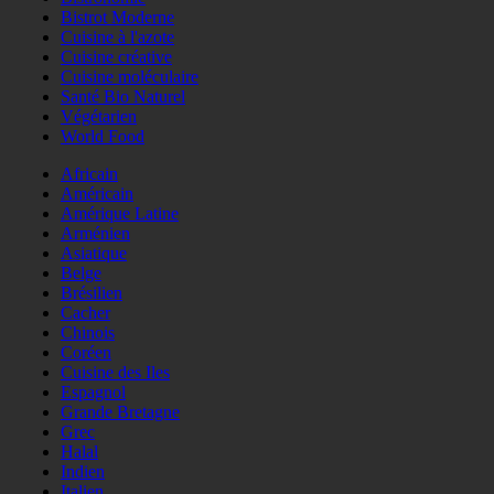
Bistrot Moderne
Cuisine à l'azote
Cuisine créative
Cuisine moléculaire
Santé Bio Naturel
Végétarien
World Food
Africain
Américain
Amérique Latine
Arménien
Asiatique
Belge
Brésilien
Cacher
Chinois
Coréen
Cuisine des Iles
Espagnol
Grande Bretagne
Grec
Halal
Indien
Italien