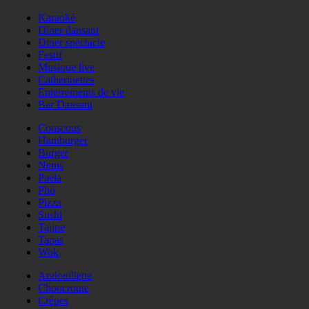
Karaoké
Diner dansant
Diner spectacle
Festif
Musique live
Catherinettes
Enterrements de vie
Bar Dansant
Couscous
Hamburger
Burger
Nems
Paëla
Phö
Pizza
Sushi
Tajine
Tapas
Wok
Andouillette
Choucroute
Crêpes