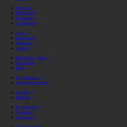
Français
Du monde
Livraison
À emporter
Avec...
En groupe
Business
Autres
Dimanche, lundi...
En continu
Férié
Se restaurer...
Autour d'un verre
Confort
Pratique
Se retrouver
S'amuser
Se reposer
Gastronomique