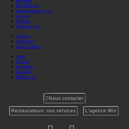
Baptême
Bar Mitzvah
Enterrements de vie
Groupe
Mariage
Musique live
Affaires
Seminaire
Repas affaires
Amis
Enfants
Etudiants
Familial
Handicapé
Nous contacter
Restaurateurs: nos services
L'agence Win