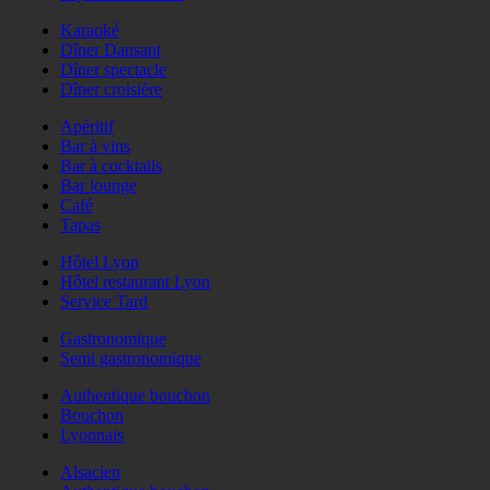
Karaoké
Dîner Dansant
Dîner spectacle
Dîner croisière
Apéritif
Bar à vins
Bar à cocktails
Bar lounge
Café
Tapas
Hôtel Lyon
Hôtel restaurant Lyon
Service Tard
Gastronomique
Semi gastronomique
Authentique bouchon
Bouchon
Lyonnais
Alsacien