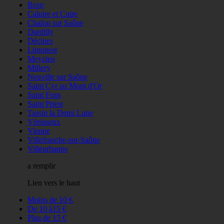
Bron
Caluire et Cuire
Chalon sur Saône
Dardilly
Décines
Limonest
Meyzieu
Millery
Neuville sur Saône
Saint Cyr au Mont d'Or
Saint Fons
Saint Priest
Tassin la Demi Lune
Vénisseux
Vienne
Villefranche-sur-Saône
Villeurbanne
a remplir
Lien vers le haut
Moins de 10 €
De 10 à15 €
Plus de 15 €