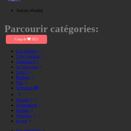
Aucun résultat
Parcourir catégories:
Coup de
2021
Les ultimes
Type cuisine
Ambiance >
Je suis avec
Lieu ?
Budget
Plat
Terrasses
Ouvert ?
Evènement
Rapide
Services
le soir
Vos préférées