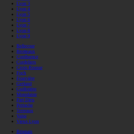
Lyon 3
Lyon 4
Lyon 5
Lyon 6
Lyon 7
Lyon 8
Lyon 9
Bellecour
Brotteaux
Confluence
Cordeliers
Croix-Rousse
Foch
Fourvière
Gerland
Guillotière
Monplaisir
Part Dieu
Perrache
Terreaux
Vaise
Vieux Lyon
Brignais