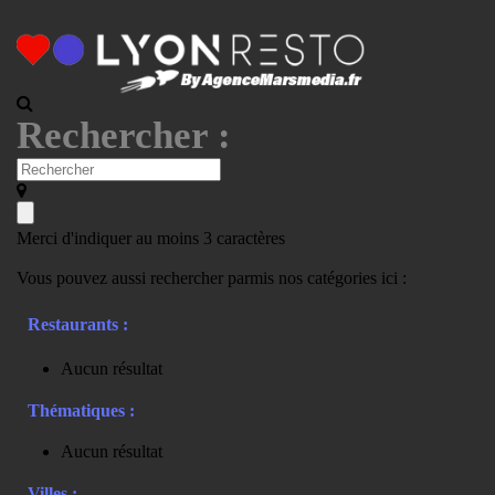
Rechercher :
Merci d'indiquer au moins 3 caractères
Vous pouvez aussi rechercher parmis nos catégories ici :
Restaurants :
Aucun résultat
Thématiques :
Aucun résultat
Villes :