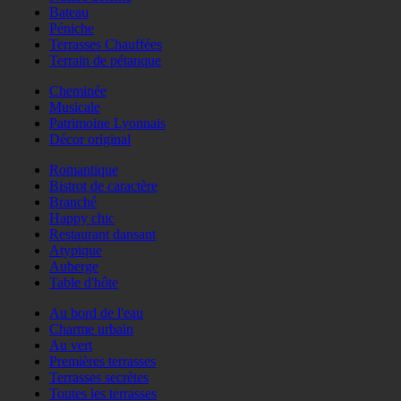
Bateau
Péniche
Terrasses Chauffées
Terrain de pétanque
Cheminée
Musicale
Patrimoine Lyonnais
Décor original
Romantique
Bistrot de caractère
Branché
Happy chic
Restaurant dansant
Atypique
Auberge
Table d'hôte
Au bord de l'eau
Charme urbain
Au vert
Premières terrasses
Terrasses secrètes
Toutes les terrasses