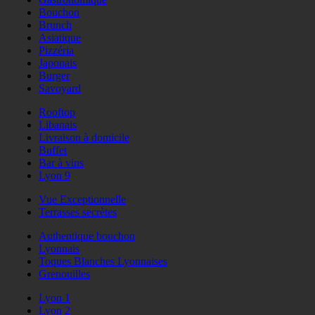
Bouchon
Brunch
Asiatique
Pizzéria
Japonais
Burger
Savoyard
Rooftop
Libanais
Livraison à domicile
Buffet
Bar à vins
Lyon 9
Vue Exceptionnelle
Terrasses secrètes
Authentique bouchon
Lyonnais
Toques Blanches Lyonnaises
Grenouilles
Lyon 1
Lyon 2