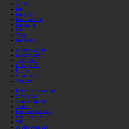
Apéritif
Bar
Bar à vins
Bar à cocktails
Bar lounge
Café
Tapas
Bar à bière
Animaux Admis
Espace fumeur
Jeux enfants
Parking privé
Piscine
Salon privés
Voiturier
Réserver un restaurant
Service tard
Vente à emporter
Traiteur
Retransmission foot
English menus
Wifi
Séjours week-end