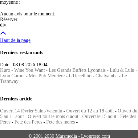
moyenne :
Aucun avis pour le moment.
Réserver
div
Haut de la page
Derniers restaurants
Date : 08 08 2026 18:04
Kuro
-
Wine You Want
-
Les Grands Buffets Lyonnais
-
Lulu & Lulu -
Lyon Carnot
-
Mos Pub Mercière
-
L'Uccellino
-
Chalyamba
-
Le
Tramway
-
Derniers article
Ouvert 14 février Saint-Valentin
-
Ouvert du 12 au 18 août
-
Ouvert du
5 au 11 aout
-
Ouvert tout le mois d aout
-
Ouvert le 15 aout
-
Fete des
Peres
-
Fete des Peres
-
Fete des meres
-
© 2001 2030 Marsmedia - Lyonresto.com