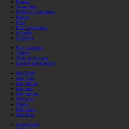
Fondue
Grenouilles
Huitres et coquillages
Moules
Pâtes
Plats Végétariens
Quenelle
Saucisson
Plats àemporter
Traiteur
Vente de foie gras
Epicerie fine (bientôt)
Ma Chérie
Mon Jules
Mes enfants
Mes amis
Mes copines
Mes potes
Mamie
Mon assoc.
Mon Boss
Anniversaire