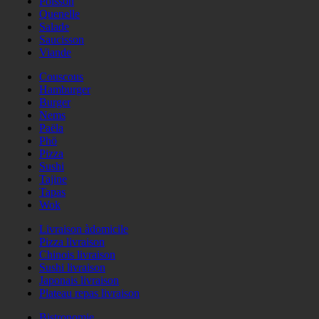
Poisson
Quenelle
Salade
Saucisson
Viande
Couscous
Hamburger
Burger
Nems
Paëla
Phö
Pizza
Sushi
Tajine
Tapas
Wok
Livraison àdomicile
Pizza livraison
Chinois livraison
Sushi livraison
Japonais livraison
Plateau repas livraison
Bistronomie