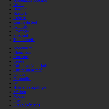
Authentique bouchon
Bistrot
Bouchon
Brasserie
Crêperie
Cuisine du Sud
Lyonnais
Provençal
Savoyard
Traditionnelle
Andouillette
Choucroute
Couscous
Crêpes
Cuisine au feu de bois
Cuisine du marché
Fondue
Grenouilles
Grill
Huitres et coquillages
Mâchon
Moules
Pâtes
Plats Végétariens