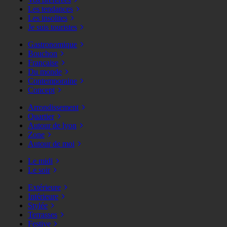
Les tendances
Les insolites
Je suis touristes
Gastronomique
Bouchon
Française
Du monde
Contemporaine
Concept
Arrondissement
Quartier
Autour de lyon
Zone
Autour de moi
Le midi
Le soir
Extérieure
Intérieure
Stylée
Terrasses
Festive