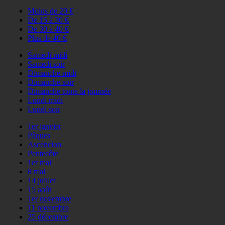
Moins de 20 €
De 15 à 30 €
De 30 à 40 €
Plus de 40 €
Samedi midi
Samedi soir
Dimanche midi
Dimanche soir
Dimanche toute la journée
Lundi midi
Lundi soir
1er janvier
Pâques
Ascencion
Pentecôte
1er mai
8 mai
14 juillet
15 août
1er novembre
11 novembre
25 décembre