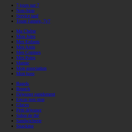
7 jours sur 7
Non-Stop
Service tard
Toute l'année, 7j/7
Ma Chérie
Mon Jules
Mes Enfants
Mes Amis
Mes Copines
Mes Potes
Mamie
Mon association
Mon boss
Bagels
Brunch
Déjeuner rapidement
Encas non stop
Glaces
Petit déjeuner
Salon de thé
Sandwicherie
Snacking