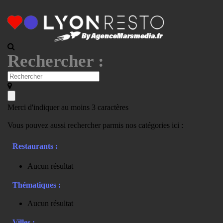
Rechercher :
Merci d'indiquer au moins 3 caractères
Vous pouvez aussi rechercher parmis nos catégories ici :
Restaurants :
Aucun résultat
Thématiques :
Aucun résultat
Villes :