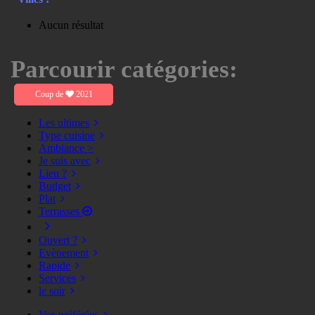
Aucun résultat
Parcourir catégories:
Coup de
2021
Les ultimes
Type cuisine
Ambiance >
Je suis avec
Lieu ?
Budget
Plat
Terrasses
Ouvert ?
Evènement
Rapide
Services
le soir
Vos préférées