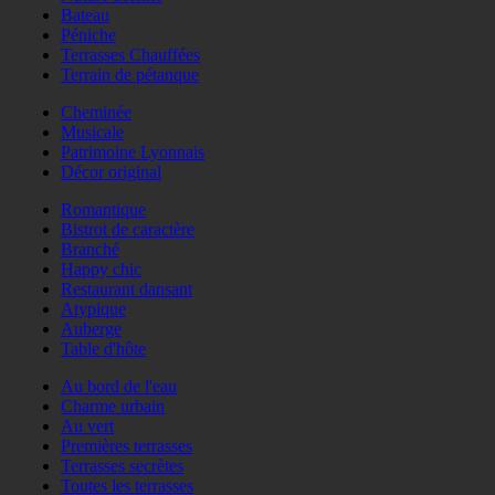
Bateau
Péniche
Terrasses Chauffées
Terrain de pétanque
Cheminée
Musicale
Patrimoine Lyonnais
Décor original
Romantique
Bistrot de caractère
Branché
Happy chic
Restaurant dansant
Atypique
Auberge
Table d'hôte
Au bord de l'eau
Charme urbain
Au vert
Premières terrasses
Terrasses secrètes
Toutes les terrasses