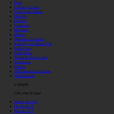
Bron
Caluire et Cuire
Chalon sur Saône
Dardilly
Décines
Limonest
Meyzieu
Millery
Neuville sur Saône
Saint Cyr au Mont d'Or
Saint Fons
Saint Priest
Tassin la Demi Lune
Vénisseux
Vienne
Villefranche-sur-Saône
Villeurbanne
a remplir
Lien vers le haut
Moins de 10 €
De 10 à15 €
Plus de 15 €