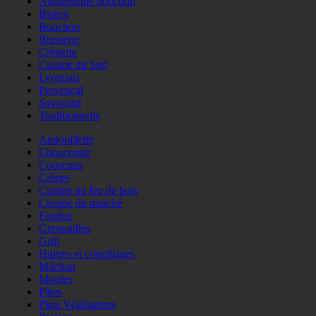
Authentique bouchon
Bistrot
Bouchon
Brasserie
Crêperie
Cuisine du Sud
Lyonnais
Provençal
Savoyard
Traditionnelle
Andouillette
Choucroute
Couscous
Crêpes
Cuisine au feu de bois
Cuisine du marché
Fondue
Grenouilles
Grill
Huitres et coquillages
Mâchon
Moules
Pâtes
Plats Végétariens