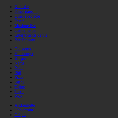
Karaoké
Diner dansant
Diner spectacle
Festif
Musique live
Catherinettes
Enterrements de vie
Bar Dansant
Couscous
Hamburger
Burger
Nems
Paëla
Phö
Pizza
Sushi
Tajine
Tapas
Wok
Andouillette
Choucroute
Crêpes