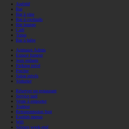
Apéritif
Bar
Bar à vins
Bar à cocktails
Bar lounge
Café
Tapas
Bar à bière
Animaux Admis
Espace fumeur
Jeux enfants
Parking privé
Piscine
Salon privés
Voiturier
Réserver un restaurant
Service tard
Vente à emporter
Traiteur
Retransmission foot
English menus
Wifi
Séjours week-end