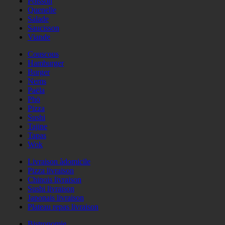
Poisson
Quenelle
Salade
Saucisson
Viande
Couscous
Hamburger
Burger
Nems
Paëla
Phö
Pizza
Sushi
Tajine
Tapas
Wok
Livraison àdomicile
Pizza livraison
Chinois livraison
Sushi livraison
Japonais livraison
Plateau repas livraison
Bistronomie