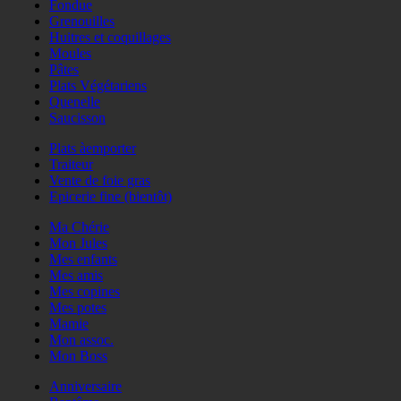
Fondue
Grenouilles
Huitres et coquillages
Moules
Pâtes
Plats Végétariens
Quenelle
Saucisson
Plats àemporter
Traiteur
Vente de foie gras
Epicerie fine (bientôt)
Ma Chérie
Mon Jules
Mes enfants
Mes amis
Mes copines
Mes potes
Mamie
Mon assoc.
Mon Boss
Anniversaire