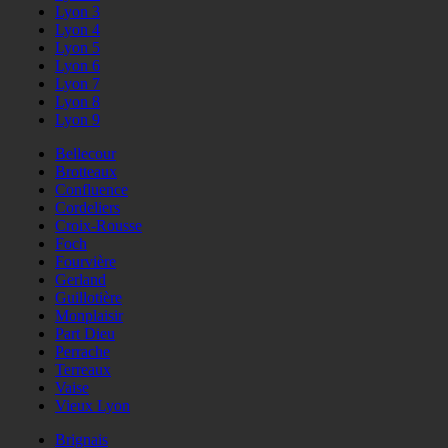
Lyon 3
Lyon 4
Lyon 5
Lyon 6
Lyon 7
Lyon 8
Lyon 9
Bellecour
Brotteaux
Confluence
Cordeliers
Croix-Rousse
Foch
Fourvière
Gerland
Guillotière
Monplaisir
Part Dieu
Perrache
Terreaux
Vaise
Vieux Lyon
Brignais