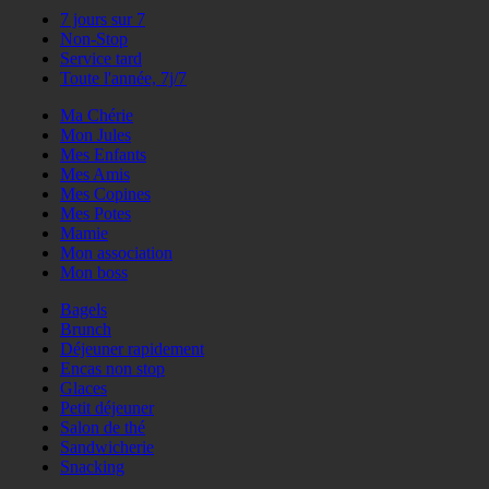
7 jours sur 7
Non-Stop
Service tard
Toute l'année, 7j/7
Ma Chérie
Mon Jules
Mes Enfants
Mes Amis
Mes Copines
Mes Potes
Mamie
Mon association
Mon boss
Bagels
Brunch
Déjeuner rapidement
Encas non stop
Glaces
Petit déjeuner
Salon de thé
Sandwicherie
Snacking