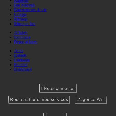
Baptême
Bar Mitzvah
Enterrements de vie
Groupe
Mariage
Musique live
Affaires
Seminaire
Repas affaires
Amis
Enfants
Etudiants
Familial
Handicapé
Nous contacter
Restaurateurs: nos services
L'agence Win