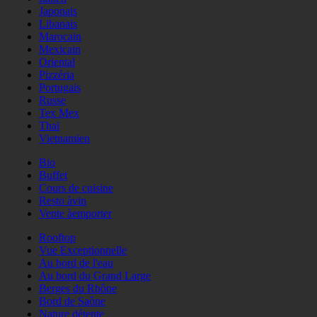
Japonais
Libanais
Marocain
Mexicain
Oriental
Pizzéria
Portugais
Russe
Tex Mex
Thaï
Vietnamien
Bio
Buffet
Cours de cuisine
Resto àvin
Vente àemporter
Rooftop
Vue Exceptionnelle
Au bord de l'eau
Au bord du Grand Large
Berges du Rhône
Bord de Saône
Nature détente