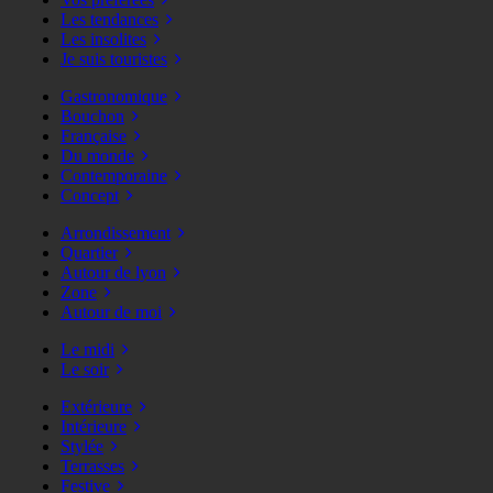
Les tendances
Les insolites
Je suis touristes
Gastronomique
Bouchon
Française
Du monde
Contemporaine
Concept
Arrondissement
Quartier
Autour de lyon
Zone
Autour de moi
Le midi
Le soir
Extérieure
Intérieure
Stylée
Terrasses
Festive