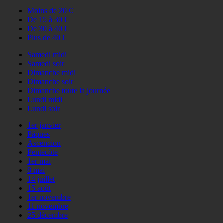
Moins de 20 €
De 15 à 30 €
De 30 à 40 €
Plus de 40 €
Samedi midi
Samedi soir
Dimanche midi
Dimanche soir
Dimanche toute la journée
Lundi midi
Lundi soir
1er janvier
Pâques
Ascencion
Pentecôte
1er mai
8 mai
14 juillet
15 août
1er novembre
11 novembre
25 décembre