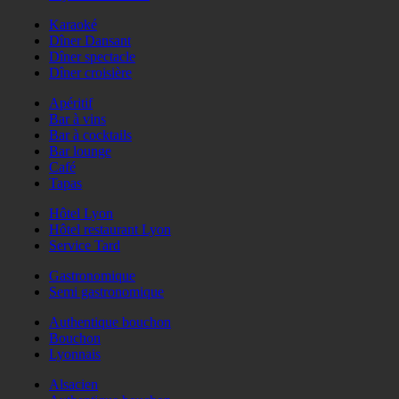
Karaoké
Dîner Dansant
Dîner spectacle
Dîner croisière
Apéritif
Bar à vins
Bar à cocktails
Bar lounge
Café
Tapas
Hôtel Lyon
Hôtel restaurant Lyon
Service Tard
Gastronomique
Semi gastronomique
Authentique bouchon
Bouchon
Lyonnais
Alsacien