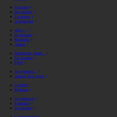
Français
Du monde
Livraison
À emporter
Avec...
En groupe
Business
Autres
Dimanche, lundi...
En continu
Férié
Se restaurer...
Autour d'un verre
Confort
Pratique
Se retrouver
S'amuser
Se reposer
Gastronomique