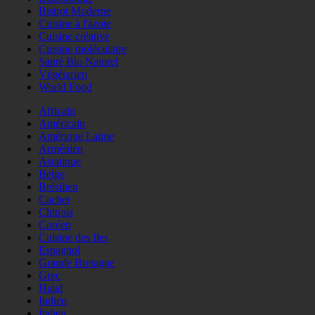
Bistrot Moderne
Cuisine à l'azote
Cuisine créative
Cuisine moléculaire
Santé Bio Naturel
Végétarien
World Food
Africain
Américain
Amérique Latine
Arménien
Asiatique
Belge
Brésilien
Cacher
Chinois
Coréen
Cuisine des Iles
Espagnol
Grande Bretagne
Grec
Halal
Indien
Italien