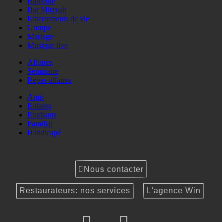
Baptême
Bar Mitzvah
Enterrements de vie
Groupe
Mariage
Musique live
Affaires
Seminaire
Repas affaires
Amis
Enfants
Etudiants
Familial
Handicapé
Nous contacter
Restaurateurs: nos services
L'agence Win