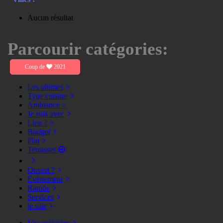
Aucun résultat
Parcourir catégories:
Coup de
2021
Les ultimes
Type cuisine
Ambiance >
Je suis avec
Lieu ?
Budget
Plat
Terrasses
Ouvert ?
Evènement
Rapide
Services
le soir
Vos préférées