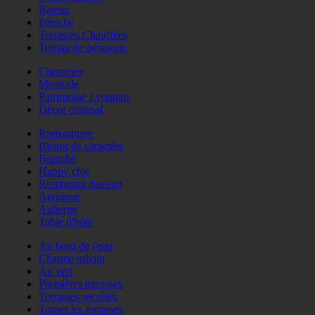
Bateau
Péniche
Terrasses Chauffées
Terrain de pétanque
Cheminée
Musicale
Patrimoine Lyonnais
Décor original
Romantique
Bistrot de caractère
Branché
Happy chic
Restaurant dansant
Atypique
Auberge
Table d'hôte
Au bord de l'eau
Charme urbain
Au vert
Premières terrasses
Terrasses secrètes
Toutes les terrasses