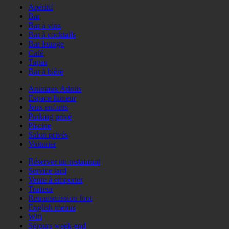
Apéritif
Bar
Bar à vins
Bar à cocktails
Bar lounge
Café
Tapas
Bar à bière
Animaux Admis
Espace fumeur
Jeux enfants
Parking privé
Piscine
Salon privés
Voiturier
Réserver un restaurant
Service tard
Vente à emporter
Traiteur
Retransmission foot
English menus
Wifi
Séjours week-end