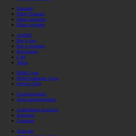
Karaoké
Dîner Dansant
Dîner spectacle
Dîner croisière
Apéritif
Bar à vins
Bar à cocktails
Bar lounge
Café
Tapas
Hôtel Lyon
Hôtel restaurant Lyon
Service Tard
Gastronomique
Semi gastronomique
Authentique bouchon
Bouchon
Lyonnais
Alsacien