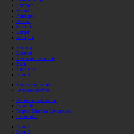
Bouchon
Brunch
Asiatique
Pizzéria
Japonais
Burger
Savoyard
Rooftop
Libanais
Livraison à domicile
Buffet
Bar à vins
Lyon 9
Vue Exceptionnelle
Terrasses secrètes
Authentique bouchon
Lyonnais
Toques Blanches Lyonnaises
Grenouilles
Lyon 1
Lyon 2