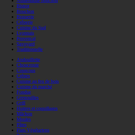
Authentique bouchon
Bistrot
Bouchon
Brasserie
Crêperie
Cuisine du Sud
Lyonnais
Provençal
Savoyard
Traditionnelle
Andouillette
Choucroute
Couscous
Crêpes
Cuisine au feu de bois
Cuisine du marché
Fondue
Grenouilles
Grill
Huitres et coquillages
Mâchon
Moules
Pâtes
Plats Végétariens