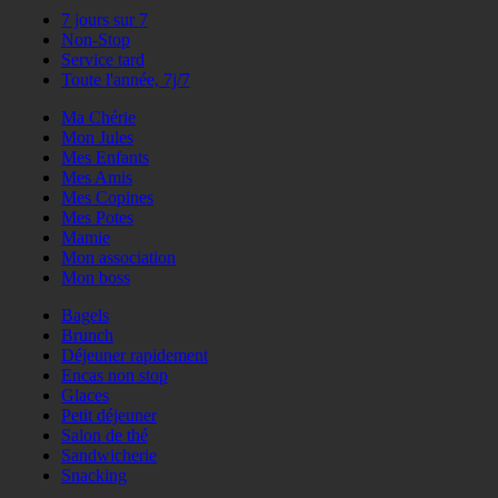
7 jours sur 7
Non-Stop
Service tard
Toute l'année, 7j/7
Ma Chérie
Mon Jules
Mes Enfants
Mes Amis
Mes Copines
Mes Potes
Mamie
Mon association
Mon boss
Bagels
Brunch
Déjeuner rapidement
Encas non stop
Glaces
Petit déjeuner
Salon de thé
Sandwicherie
Snacking