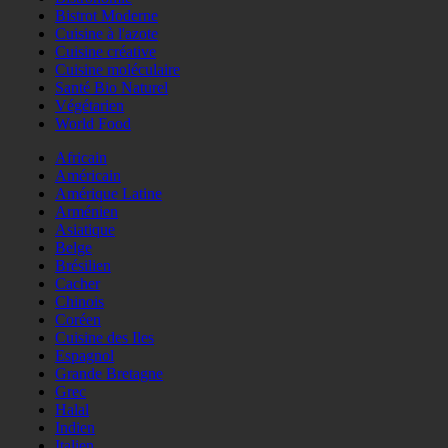
Bistrot Moderne
Cuisine à l'azote
Cuisine créative
Cuisine moléculaire
Santé Bio Naturel
Végétarien
World Food
Africain
Américain
Amérique Latine
Arménien
Asiatique
Belge
Brésilien
Cacher
Chinois
Coréen
Cuisine des Iles
Espagnol
Grande Bretagne
Grec
Halal
Indien
Italien