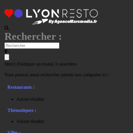
Rechercher :
Merci d'indiquer au moins 3 caractères
Vous pouvez aussi rechercher parmis nos catégories ici :
Restaurants :
Aucun résultat
Thématiques :
Aucun résultat
Villes :