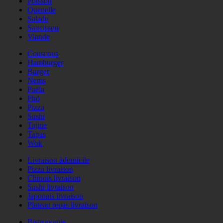
Poisson
Quenelle
Salade
Saucisson
Viande
Couscous
Hamburger
Burger
Nems
Paëla
Phö
Pizza
Sushi
Tajine
Tapas
Wok
Livraison àdomicile
Pizza livraison
Chinois livraison
Sushi livraison
Japonais livraison
Plateau repas livraison
Bistronomie