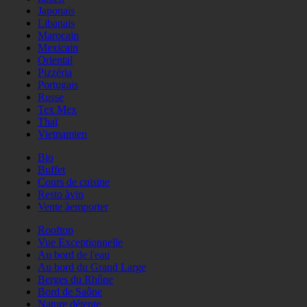
Japonais
Libanais
Marocain
Mexicain
Oriental
Pizzéria
Portugais
Russe
Tex Mex
Thaï
Vietnamien
Bio
Buffet
Cours de cuisine
Resto àvin
Vente àemporter
Rooftop
Vue Exceptionnelle
Au bord de l'eau
Au bord du Grand Large
Berges du Rhône
Bord de Saône
Nature détente