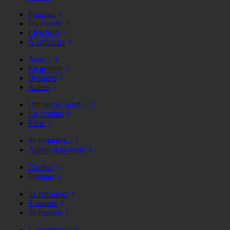
Français
Du monde
Livraison
À emporter
Avec...
En groupe
Business
Autres
Dimanche, lundi...
En continu
Férié
Se restaurer...
Autour d'un verre
Confort
Pratique
Se retrouver
S'amuser
Se reposer
Gastronomique