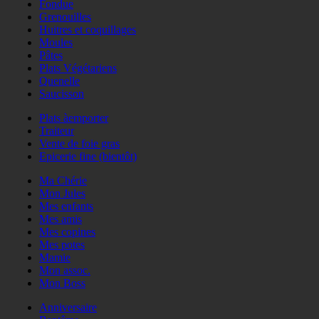
Fondue
Grenouilles
Huitres et coquillages
Moules
Pâtes
Plats Végétariens
Quenelle
Saucisson
Plats àemporter
Traiteur
Vente de foie gras
Epicerie fine (bientôt)
Ma Chérie
Mon Jules
Mes enfants
Mes amis
Mes copines
Mes potes
Mamie
Mon assoc.
Mon Boss
Anniversaire