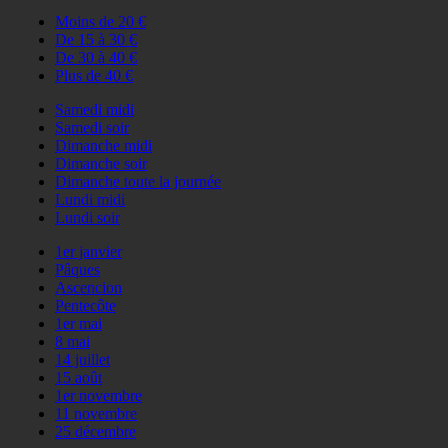
Moins de 20 €
De 15 à 30 €
De 30 à 40 €
Plus de 40 €
Samedi midi
Samedi soir
Dimanche midi
Dimanche soir
Dimanche toute la journée
Lundi midi
Lundi soir
1er janvier
Pâques
Ascencion
Pentecôte
1er mai
8 mai
14 juillet
15 août
1er novembre
11 novembre
25 décembre