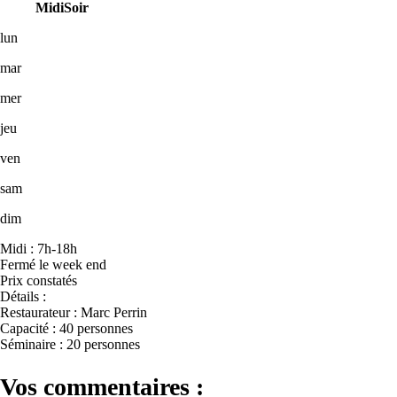
Midi
Soir
lun
mar
mer
jeu
ven
sam
dim
Midi : 7h-18h
Fermé le week end
Prix constatés
Détails :
Restaurateur : Marc Perrin
Capacité : 40 personnes
Séminaire : 20 personnes
Vos commentaires :