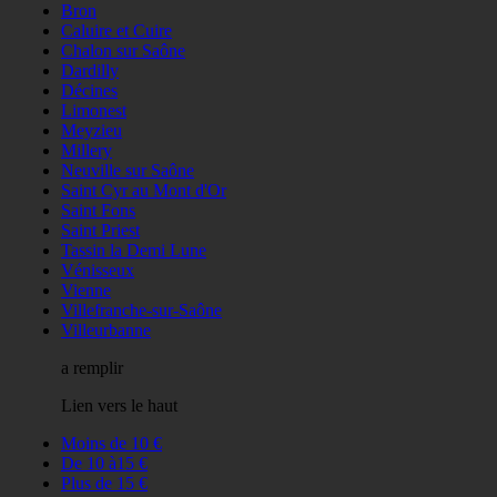
Bron
Caluire et Cuire
Chalon sur Saône
Dardilly
Décines
Limonest
Meyzieu
Millery
Neuville sur Saône
Saint Cyr au Mont d'Or
Saint Fons
Saint Priest
Tassin la Demi Lune
Vénisseux
Vienne
Villefranche-sur-Saône
Villeurbanne
a remplir
Lien vers le haut
Moins de 10 €
De 10 à15 €
Plus de 15 €