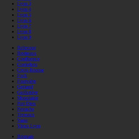
Lyon 3
Lyon 4
Lyon 5
Lyon 6
Lyon 7
Lyon 8
Lyon 9
Bellecour
Brotteaux
Confluence
Cordeliers
Croix-Rousse
Foch
Fourvière
Gerland
Guillotière
Monplaisir
Part Dieu
Perrache
Terreaux
Vaise
Vieux Lyon
Brignais