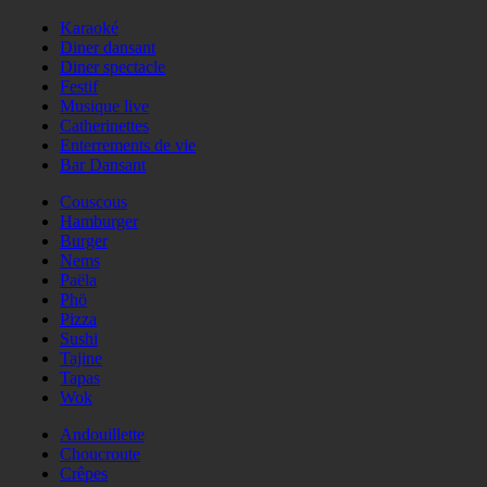
Karaoké
Diner dansant
Diner spectacle
Festif
Musique live
Catherinettes
Enterrements de vie
Bar Dansant
Couscous
Hamburger
Burger
Nems
Paëla
Phö
Pizza
Sushi
Tajine
Tapas
Wok
Andouillette
Choucroute
Crêpes