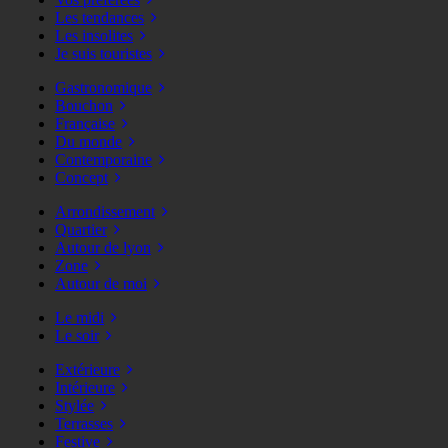
Les tendances
Les insolites
Je suis touristes
Gastronomique
Bouchon
Française
Du monde
Contemporaine
Concept
Arrondissement
Quartier
Autour de lyon
Zone
Autour de moi
Le midi
Le soir
Extérieure
Intérieure
Stylée
Terrasses
Festive