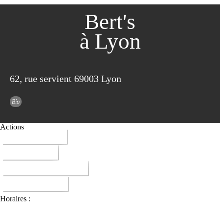
Bert's
à Lyon
62, rue servient 69003 Lyon
Bio
Actions
04 78 95 38 10
ITINERAIRE
EMPORTER LIVRAI
DONNER AVIS
Horaires :