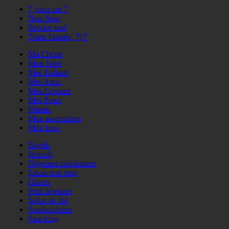
7 jours sur 7
Non-Stop
Service tard
Toute l'année, 7j/7
Ma Chérie
Mon Jules
Mes Enfants
Mes Amis
Mes Copines
Mes Potes
Mamie
Mon association
Mon boss
Bagels
Brunch
Déjeuner rapidement
Encas non stop
Glaces
Petit déjeuner
Salon de thé
Sandwicherie
Snacking