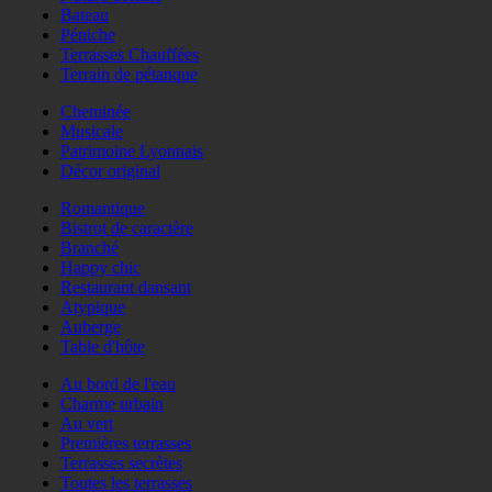
Bateau
Péniche
Terrasses Chauffées
Terrain de pétanque
Cheminée
Musicale
Patrimoine Lyonnais
Décor original
Romantique
Bistrot de caractère
Branché
Happy chic
Restaurant dansant
Atypique
Auberge
Table d'hôte
Au bord de l'eau
Charme urbain
Au vert
Premières terrasses
Terrasses secrètes
Toutes les terrasses