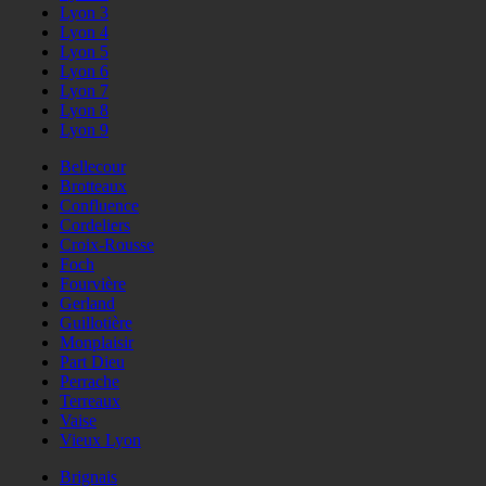
Lyon 3
Lyon 4
Lyon 5
Lyon 6
Lyon 7
Lyon 8
Lyon 9
Bellecour
Brotteaux
Confluence
Cordeliers
Croix-Rousse
Foch
Fourvière
Gerland
Guillotière
Monplaisir
Part Dieu
Perrache
Terreaux
Vaise
Vieux Lyon
Brignais