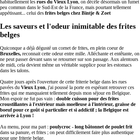
habituellement les
rues du Vieux Lyon
, on décèle désormais un fumet
peu commun dans le Sud-Est de la France, mais pourtant tellement
appétissant... celui des
frites belges chez Bintje & Zoet
Les saveurs et l'odeur inimitable des frites
belges
Quiconque a déjà dégusté un cornet de frites, en plein coeur de
Bruxelles,
reconnait cette odeur entre mille. Alléchante et entêtante, on
ne peut passer devant sans se retourner sur son passage. Aux alentours
de midi, cela devient même un véritable supplice pour les estomacs
dans les talons.
Quatre jours après l'ouverture de cette friterie belge dans les rues
pavées du
Vieux Lyon
, j'ai poussé la porte en espérant retrouver ces
frites qui me manquaient tellement depuis mon séjour en Belgique.
Mon espoir ne fut pas vain :
double cuisson pour des frites
croustillantes à l'extérieur mais moelleuse à l'intérieur, graisse de
boeuf pour ce goût si particulier et si addictif ; la Belgique est
arrivée à Lyon !
Au menu, pour ma part :
poulycroc - long bâtonnet de poulet frit
dans sa panure, et frites ; on peut difficilement faire plus authentique
pour une friterie belge.