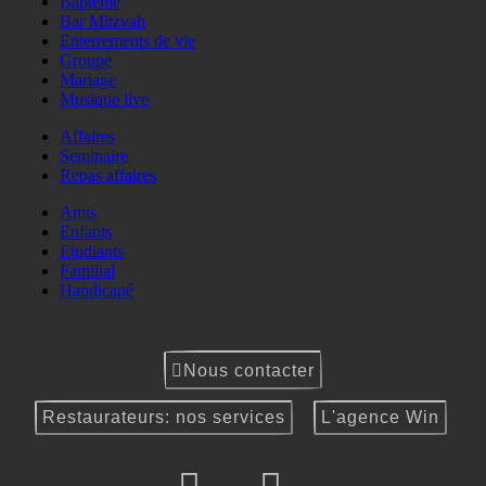
Baptême
Bar Mitzvah
Enterrements de vie
Groupe
Mariage
Musique live
Affaires
Seminaire
Repas affaires
Amis
Enfants
Etudiants
Familial
Handicapé
Nous contacter
Restaurateurs: nos services
L'agence Win