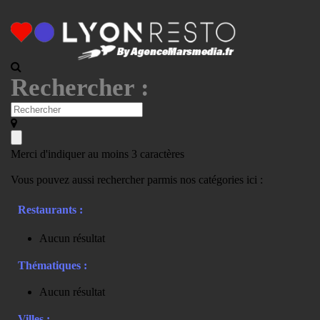
Rechercher :
Merci d'indiquer au moins 3 caractères
Vous pouvez aussi rechercher parmis nos catégories ici :
Restaurants :
Aucun résultat
Thématiques :
Aucun résultat
Villes :