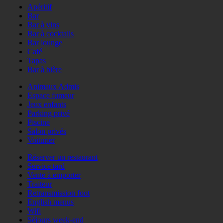
Apéritif
Bar
Bar à vins
Bar à cocktails
Bar lounge
Café
Tapas
Bar à bière
Animaux Admis
Espace fumeur
Jeux enfants
Parking privé
Piscine
Salon privés
Voiturier
Réserver un restaurant
Service tard
Vente à emporter
Traiteur
Retransmission foot
English menus
Wifi
Séjours week-end