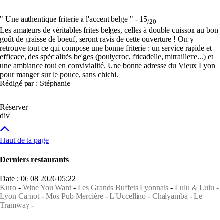
" Une authentique friterie à l'accent belge " -
15
/20
Les amateurs de véritables frites belges, celles à double cuisson au bon
goût de graisse de boeuf, seront ravis de cette ouverture ! On y
retrouve tout ce qui compose une bonne friterie : un service rapide et
efficace, des spécialités belges (poulycroc, fricadelle, mitraillette...) et
une ambiance tout en convivialité. Une bonne adresse du Vieux Lyon
pour manger sur le pouce, sans chichi.
Rédigé par : Stéphanie
Réserver
div
Haut de la page
Derniers restaurants
Date : 06 08 2026 05:22
Kuro
-
Wine You Want
-
Les Grands Buffets Lyonnais
-
Lulu & Lulu -
Lyon Carnot
-
Mos Pub Mercière
-
L'Uccellino
-
Chalyamba
-
Le
Tramway
-