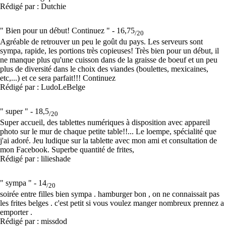
Rédigé par : Dutchie
" Bien pour un début! Continuez " -
16,75
/20
Agréable de retrouver un peu le goût du pays. Les serveurs sont
sympa, rapide, les portions très copieuses! Très bien pour un début, il
ne manque plus qu'une cuisson dans de la graisse de boeuf et un peu
plus de diversité dans le choix des viandes (boulettes, mexicaines,
etc,...) et ce sera parfait!!! Continuez
Rédigé par : LudoLeBelge
" super " -
18,5
/20
Super accueil, des tablettes numériques à disposition avec appareil
photo sur le mur de chaque petite table!!... Le loempe, spécialité que
j'ai adoré. Jeu ludique sur la tablette avec mon ami et consultation de
mon Facebook. Superbe quantité de frites,
Rédigé par : lilieshade
" sympa " -
14
/20
soirée entre filles bien sympa . hamburger bon , on ne connaissait pas
les frites belges . c'est petit si vous voulez manger nombreux prennez a
emporter .
Rédigé par : missdod