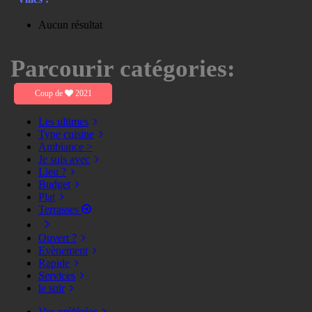
Aucun résultat
Parcourir catégories:
Coup de
2021
Les ultimes
Type cuisine
Ambiance >
Je suis avec
Lieu ?
Budget
Plat
Terrasses
Ouvert ?
Evènement
Rapide
Services
le soir
Vos préférées