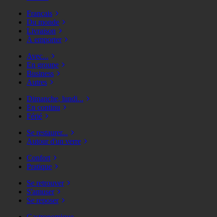
Français
Du monde
Livraison
À emporter
Avec...
En groupe
Business
Autres
Dimanche, lundi...
En continu
Férié
Se restaurer...
Autour d'un verre
Confort
Pratique
Se retrouver
S'amuser
Se reposer
Gastronomique