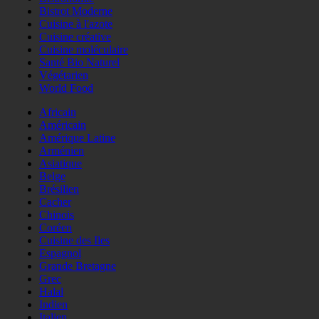
Bistrot Moderne
Cuisine à l'azote
Cuisine créative
Cuisine moléculaire
Santé Bio Naturel
Végétarien
World Food
Africain
Américain
Amérique Latine
Arménien
Asiatique
Belge
Brésilien
Cacher
Chinois
Coréen
Cuisine des Iles
Espagnol
Grande Bretagne
Grec
Halal
Indien
Italien