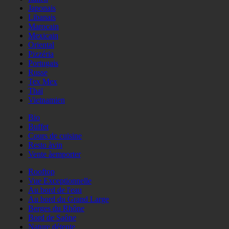
Japonais
Libanais
Marocain
Mexicain
Oriental
Pizzéria
Portugais
Russe
Tex Mex
Thaï
Vietnamien
Bio
Buffet
Cours de cuisine
Resto àvin
Vente àemporter
Rooftop
Vue Exceptionnelle
Au bord de l'eau
Au bord du Grand Large
Berges du Rhône
Bord de Saône
Nature détente