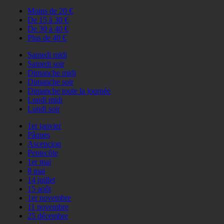
Moins de 20 €
De 15 à 30 €
De 30 à 40 €
Plus de 40 €
Samedi midi
Samedi soir
Dimanche midi
Dimanche soir
Dimanche toute la journée
Lundi midi
Lundi soir
1er janvier
Pâques
Ascencion
Pentecôte
1er mai
8 mai
14 juillet
15 août
1er novembre
11 novembre
25 décembre