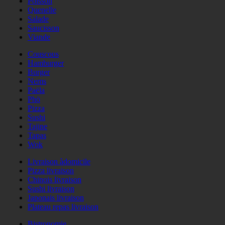
Poisson
Quenelle
Salade
Saucisson
Viande
Couscous
Hamburger
Burger
Nems
Paëla
Phö
Pizza
Sushi
Tajine
Tapas
Wok
Livraison àdomicile
Pizza livraison
Chinois livraison
Sushi livraison
Japonais livraison
Plateau repas livraison
Bistronomie