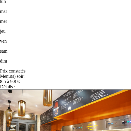
lun
mar
mer
jeu
ven
sam
dim
Prix constatés
Menu(s) soir:
8.5 à 9.8 €
Détails :