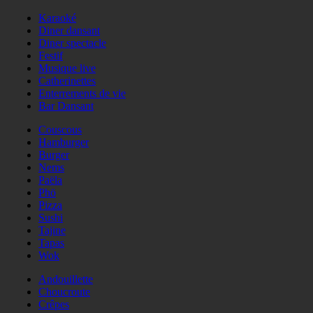
Karaoké
Diner dansant
Diner spectacle
Festif
Musique live
Catherinettes
Enterrements de vie
Bar Dansant
Couscous
Hamburger
Burger
Nems
Paëla
Phö
Pizza
Sushi
Tajine
Tapas
Wok
Andouillette
Choucroute
Crêpes