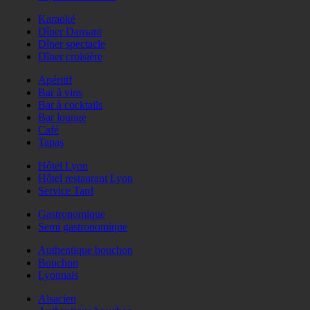
Karaoké
Dîner Dansant
Dîner spectacle
Dîner croisière
Apéritif
Bar à vins
Bar à cocktails
Bar lounge
Café
Tapas
Hôtel Lyon
Hôtel restaurant Lyon
Service Tard
Gastronomique
Semi gastronomique
Authentique bouchon
Bouchon
Lyonnais
Alsacien