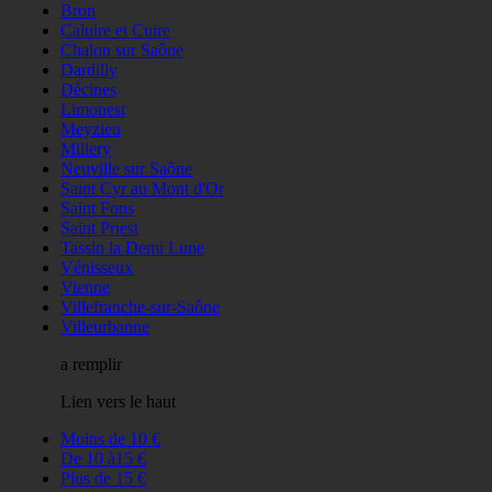
Bron
Caluire et Cuire
Chalon sur Saône
Dardilly
Décines
Limonest
Meyzieu
Millery
Neuville sur Saône
Saint Cyr au Mont d'Or
Saint Fons
Saint Priest
Tassin la Demi Lune
Vénisseux
Vienne
Villefranche-sur-Saône
Villeurbanne
a remplir
Lien vers le haut
Moins de 10 €
De 10 à15 €
Plus de 15 €