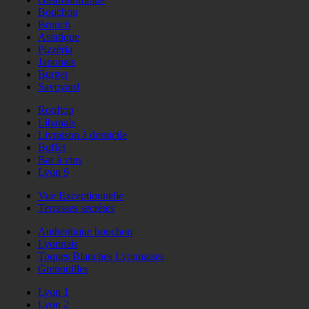
Bouchon
Brunch
Asiatique
Pizzéria
Japonais
Burger
Savoyard
Rooftop
Libanais
Livraison à domicile
Buffet
Bar à vins
Lyon 9
Vue Exceptionnelle
Terrasses secrètes
Authentique bouchon
Lyonnais
Toques Blanches Lyonnaises
Grenouilles
Lyon 1
Lyon 2