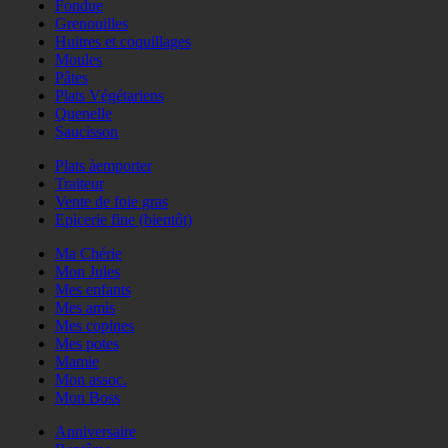
Fondue
Grenouilles
Huitres et coquillages
Moules
Pâtes
Plats Végétariens
Quenelle
Saucisson
Plats àemporter
Traiteur
Vente de foie gras
Epicerie fine (bientôt)
Ma Chérie
Mon Jules
Mes enfants
Mes amis
Mes copines
Mes potes
Mamie
Mon assoc.
Mon Boss
Anniversaire