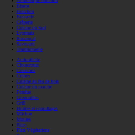
Authentique bouchon
Bistrot
Bouchon
Brasserie
Crêperie
Cuisine du Sud
Lyonnais
Provençal
Savoyard
Traditionnelle
Andouillette
Choucroute
Couscous
Crêpes
Cuisine au feu de bois
Cuisine du marché
Fondue
Grenouilles
Grill
Huitres et coquillages
Mâchon
Moules
Pâtes
Plats Végétariens