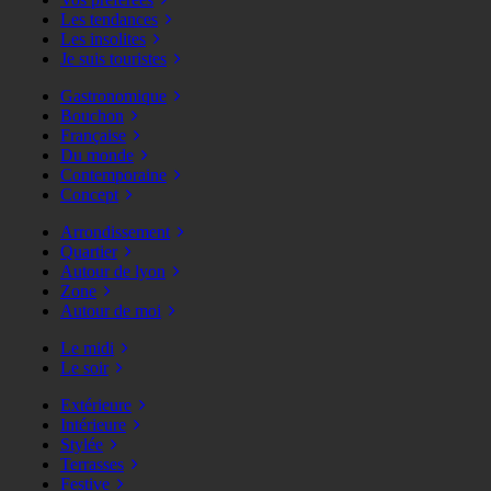
Les tendances
Les insolites
Je suis touristes
Gastronomique
Bouchon
Française
Du monde
Contemporaine
Concept
Arrondissement
Quartier
Autour de lyon
Zone
Autour de moi
Le midi
Le soir
Extérieure
Intérieure
Stylée
Terrasses
Festive