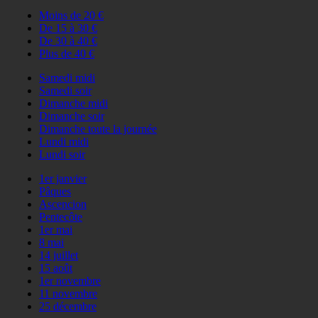
Moins de 20 €
De 15 à 30 €
De 30 à 40 €
Plus de 40 €
Samedi midi
Samedi soir
Dimanche midi
Dimanche soir
Dimanche toute la journée
Lundi midi
Lundi soir
1er janvier
Pâques
Ascencion
Pentecôte
1er mai
8 mai
14 juillet
15 août
1er novembre
11 novembre
25 décembre