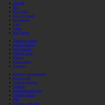
Apéritif
Bar
Bar à vins
Bar à cocktails
Bar lounge
Café
Tapas
Bar à bière
Animaux Admis
Espace fumeur
Jeux enfants
Parking privé
Piscine
Salon privés
Voiturier
Réserver un restaurant
Service tard
Vente à emporter
Traiteur
Retransmission foot
English menus
Wifi
Séjours week-end