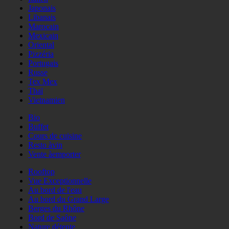
Japonais
Libanais
Marocain
Mexicain
Oriental
Pizzéria
Portugais
Russe
Tex Mex
Thaï
Vietnamien
Bio
Buffet
Cours de cuisine
Resto àvin
Vente àemporter
Rooftop
Vue Exceptionnelle
Au bord de l'eau
Au bord du Grand Large
Berges du Rhône
Bord de Saône
Nature détente