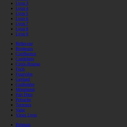
Lyon 3
Lyon 4
Lyon 5
Lyon 6
Lyon 7
Lyon 8
Lyon 9
Bellecour
Brotteaux
Confluence
Cordeliers
Croix-Rousse
Foch
Fourvière
Gerland
Guillotière
Monplaisir
Part Dieu
Perrache
Terreaux
Vaise
Vieux Lyon
Brignais