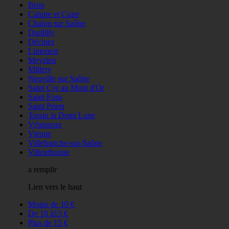
Bron
Caluire et Cuire
Chalon sur Saône
Dardilly
Décines
Limonest
Meyzieu
Millery
Neuville sur Saône
Saint Cyr au Mont d'Or
Saint Fons
Saint Priest
Tassin la Demi Lune
Vénisseux
Vienne
Villefranche-sur-Saône
Villeurbanne
a remplir
Lien vers le haut
Moins de 10 €
De 10 à15 €
Plus de 15 €