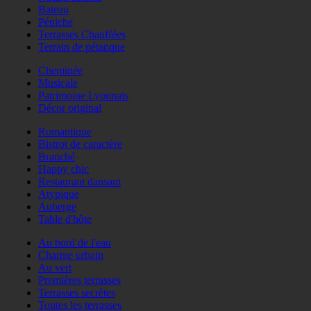
Bateau
Péniche
Terrasses Chauffées
Terrain de pétanque
Cheminée
Musicale
Patrimoine Lyonnais
Décor original
Romantique
Bistrot de caractère
Branché
Happy chic
Restaurant dansant
Atypique
Auberge
Table d'hôte
Au bord de l'eau
Charme urbain
Au vert
Premières terrasses
Terrasses secrètes
Toutes les terrasses