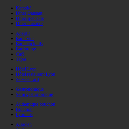
Karaoké
Dîner Dansant
Dîner spectacle
Dîner croisière
Apéritif
Bar à vins
Bar à cocktails
Bar lounge
Café
Tapas
Hôtel Lyon
Hôtel restaurant Lyon
Service Tard
Gastronomique
Semi gastronomique
Authentique bouchon
Bouchon
Lyonnais
Alsacien