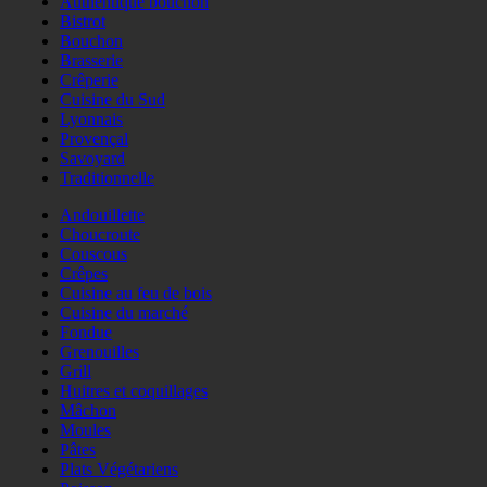
Authentique bouchon
Bistrot
Bouchon
Brasserie
Crêperie
Cuisine du Sud
Lyonnais
Provençal
Savoyard
Traditionnelle
Andouillette
Choucroute
Couscous
Crêpes
Cuisine au feu de bois
Cuisine du marché
Fondue
Grenouilles
Grill
Huitres et coquillages
Mâchon
Moules
Pâtes
Plats Végétariens