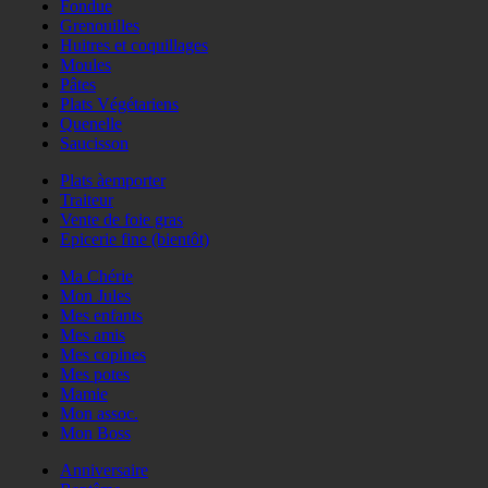
Fondue
Grenouilles
Huitres et coquillages
Moules
Pâtes
Plats Végétariens
Quenelle
Saucisson
Plats àemporter
Traiteur
Vente de foie gras
Epicerie fine (bientôt)
Ma Chérie
Mon Jules
Mes enfants
Mes amis
Mes copines
Mes potes
Mamie
Mon assoc.
Mon Boss
Anniversaire