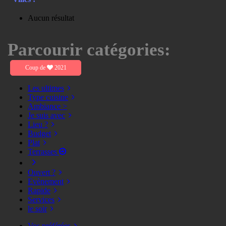
Aucun résultat
Parcourir catégories:
Coup de
2021
Les ultimes
Type cuisine
Ambiance >
Je suis avec
Lieu ?
Budget
Plat
Terrasses
Ouvert ?
Evènement
Rapide
Services
le soir
Vos préférées