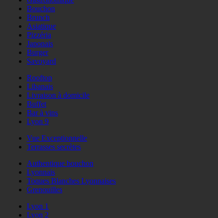
Bouchon
Brunch
Asiatique
Pizzéria
Japonais
Burger
Savoyard
Rooftop
Libanais
Livraison à domicile
Buffet
Bar à vins
Lyon 9
Vue Exceptionnelle
Terrasses secrètes
Authentique bouchon
Lyonnais
Toques Blanches Lyonnaises
Grenouilles
Lyon 1
Lyon 2