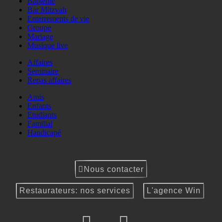
Baptême
Bar Mitzvah
Enterrements de vie
Groupe
Mariage
Musique live
Affaires
Seminaire
Repas affaires
Amis
Enfants
Etudiants
Familial
Handicapé
Nous contacter
Restaurateurs: nos services
L'agence Win