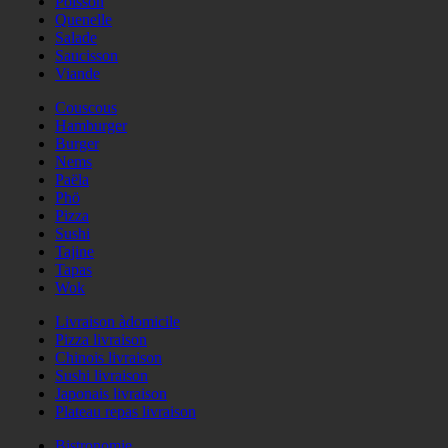
Poisson
Quenelle
Salade
Saucisson
Viande
Couscous
Hamburger
Burger
Nems
Paëla
Phö
Pizza
Sushi
Tajine
Tapas
Wok
Livraison àdomicile
Pizza livraison
Chinois livraison
Sushi livraison
Japonais livraison
Plateau repas livraison
Bistronomie