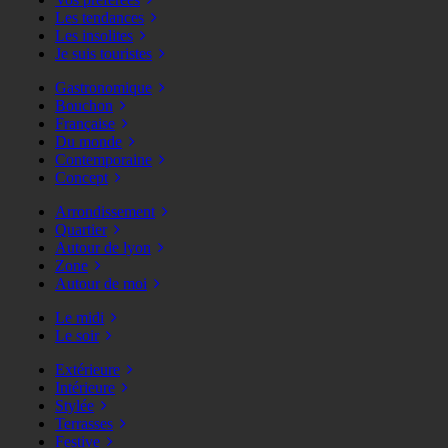
Les tendances
Les insolites
Je suis touristes
Gastronomique
Bouchon
Française
Du monde
Contemporaine
Concept
Arrondissement
Quartier
Autour de lyon
Zone
Autour de moi
Le midi
Le soir
Extérieure
Intérieure
Stylée
Terrasses
Festive