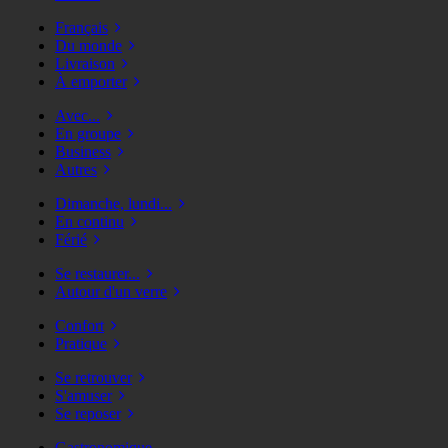
Français
Du monde
Livraison
À emporter
Avec...
En groupe
Business
Autres
Dimanche, lundi...
En continu
Férié
Se restaurer...
Autour d'un verre
Confort
Pratique
Se retrouver
S'amuser
Se reposer
Gastronomique