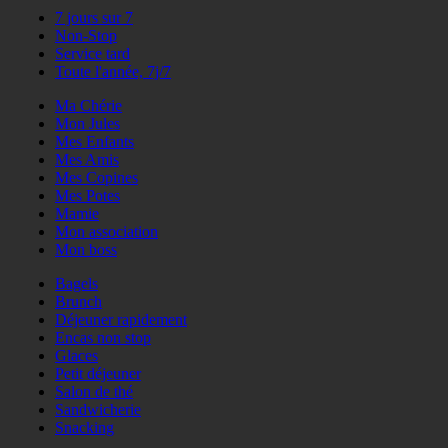
7 jours sur 7
Non-Stop
Service tard
Toute l'année, 7j/7
Ma Chérie
Mon Jules
Mes Enfants
Mes Amis
Mes Copines
Mes Potes
Mamie
Mon association
Mon boss
Bagels
Brunch
Déjeuner rapidement
Encas non stop
Glaces
Petit déjeuner
Salon de thé
Sandwicherie
Snacking