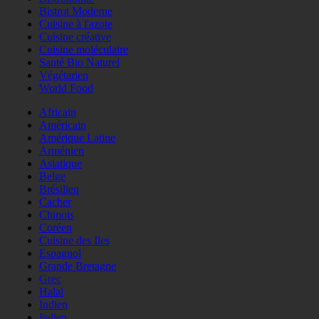
Bistrot Moderne
Cuisine à l'azote
Cuisine créative
Cuisine moléculaire
Santé Bio Naturel
Végétarien
World Food
Africain
Américain
Amérique Latine
Arménien
Asiatique
Belge
Brésilien
Cacher
Chinois
Coréen
Cuisine des Iles
Espagnol
Grande Bretagne
Grec
Halal
Indien
Italien