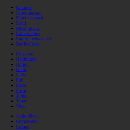
Karaoké
Diner dansant
Diner spectacle
Festif
Musique live
Catherinettes
Enterrements de vie
Bar Dansant
Couscous
Hamburger
Burger
Nems
Paëla
Phö
Pizza
Sushi
Tajine
Tapas
Wok
Andouillette
Choucroute
Crêpes