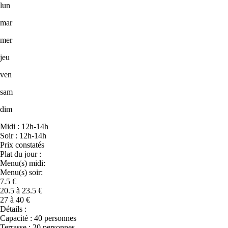
lun
mar
mer
jeu
ven
sam
dim
Midi : 12h-14h
Soir : 12h-14h
Prix constatés
Plat du jour :
Menu(s) midi:
Menu(s) soir:
7.5 €
20.5 à 23.5 €
27 à 40 €
Détails :
Capacité : 40 personnes
Terrasse : 20 personnes