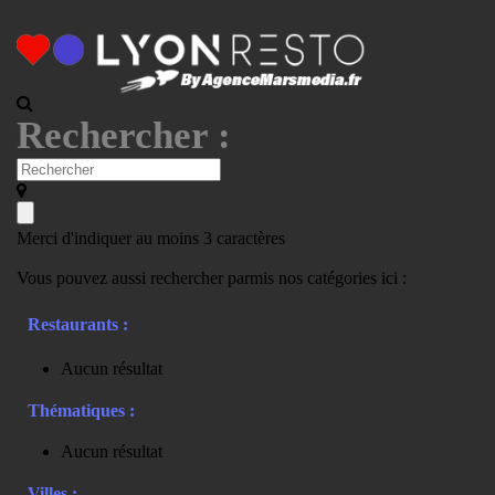
Rechercher :
Merci d'indiquer au moins 3 caractères
Vous pouvez aussi rechercher parmis nos catégories ici :
Restaurants :
Aucun résultat
Thématiques :
Aucun résultat
Villes :