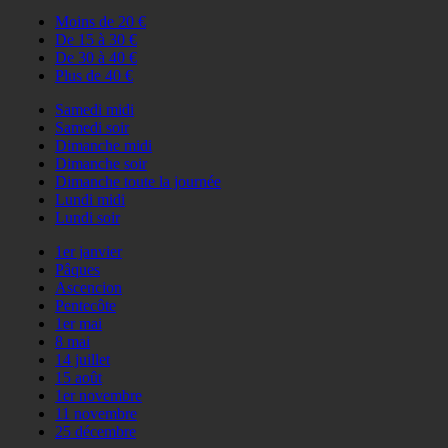
Moins de 20 €
De 15 à 30 €
De 30 à 40 €
Plus de 40 €
Samedi midi
Samedi soir
Dimanche midi
Dimanche soir
Dimanche toute la journée
Lundi midi
Lundi soir
1er janvier
Pâques
Ascencion
Pentecôte
1er mai
8 mai
14 juillet
15 août
1er novembre
11 novembre
25 décembre