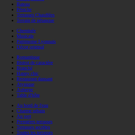
Bateau
Péniche
Terrasses Chauffées
Terrain de pétanque
Cheminée
Musicale
Patrimoine Lyonnais
Décor original
Romantique
Bistrot de caractère
Branché
Happy chic
Restaurant dansant
Atypique
Auberge
Table d'hôte
Au bord de l'eau
Charme urbain
Au vert
Premières terrasses
Terrasses secrètes
Toutes les terrasses