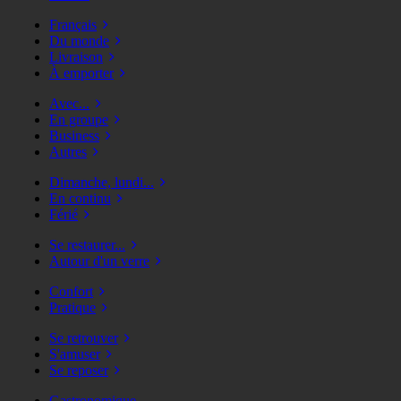
Français
Du monde
Livraison
À emporter
Avec...
En groupe
Business
Autres
Dimanche, lundi...
En continu
Férié
Se restaurer...
Autour d'un verre
Confort
Pratique
Se retrouver
S'amuser
Se reposer
Gastronomique