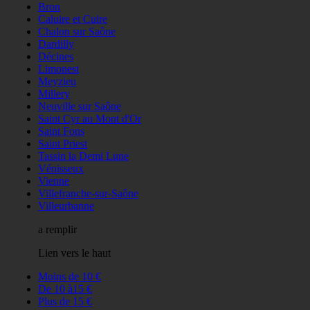
Bron
Caluire et Cuire
Chalon sur Saône
Dardilly
Décines
Limonest
Meyzieu
Millery
Neuville sur Saône
Saint Cyr au Mont d'Or
Saint Fons
Saint Priest
Tassin la Demi Lune
Vénisseux
Vienne
Villefranche-sur-Saône
Villeurbanne
a remplir
Lien vers le haut
Moins de 10 €
De 10 à15 €
Plus de 15 €