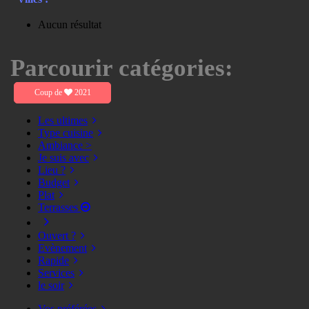
Aucun résultat
Parcourir catégories:
Coup de
2021
Les ultimes
Type cuisine
Ambiance >
Je suis avec
Lieu ?
Budget
Plat
Terrasses
Ouvert ?
Evènement
Rapide
Services
le soir
Vos préférées