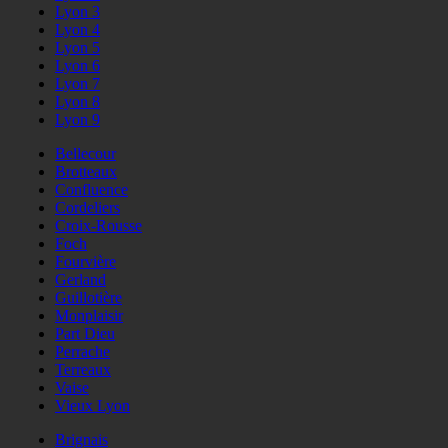
Lyon 3
Lyon 4
Lyon 5
Lyon 6
Lyon 7
Lyon 8
Lyon 9
Bellecour
Brotteaux
Confluence
Cordeliers
Croix-Rousse
Foch
Fourvière
Gerland
Guillotière
Monplaisir
Part Dieu
Perrache
Terreaux
Vaise
Vieux Lyon
Brignais