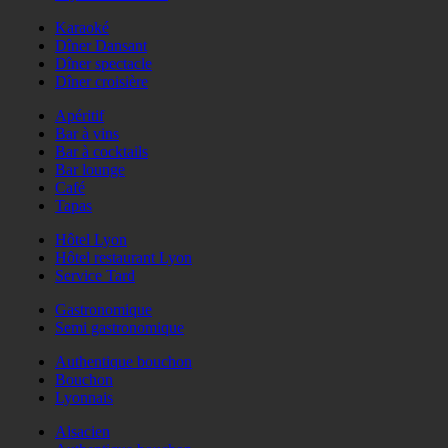
Karaoké
Dîner Dansant
Dîner spectacle
Dîner croisière
Apéritif
Bar à vins
Bar à cocktails
Bar lounge
Café
Tapas
Hôtel Lyon
Hôtel restaurant Lyon
Service Tard
Gastronomique
Semi gastronomique
Authentique bouchon
Bouchon
Lyonnais
Alsacien