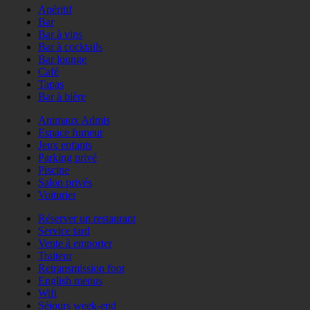
Apéritif
Bar
Bar à vins
Bar à cocktails
Bar lounge
Café
Tapas
Bar à bière
Animaux Admis
Espace fumeur
Jeux enfants
Parking privé
Piscine
Salon privés
Voiturier
Réserver un restaurant
Service tard
Vente à emporter
Traiteur
Retransmission foot
English menus
Wifi
Séjours week-end