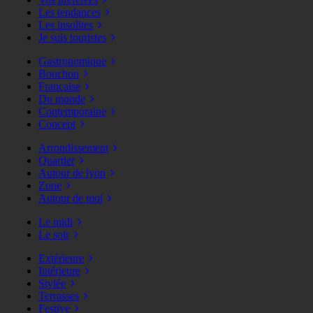
Les tendances
Les insolites
Je suis touristes
Gastronomique
Bouchon
Française
Du monde
Contemporaine
Concept
Arrondissement
Quartier
Autour de lyon
Zone
Autour de moi
Le midi
Le soir
Extérieure
Intérieure
Stylée
Terrasses
Festive