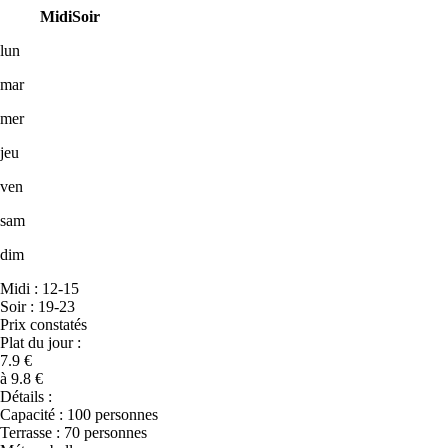
Midi
Soir
lun
mar
mer
jeu
ven
sam
dim
Midi : 12-15
Soir : 19-23
Prix constatés
Plat du jour :
7.9 €
à 9.8 €
Détails :
Capacité : 100 personnes
Terrasse : 70 personnes