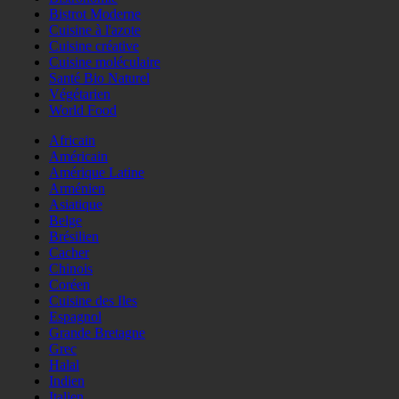
Bistrot Moderne
Cuisine à l'azote
Cuisine créative
Cuisine moléculaire
Santé Bio Naturel
Végétarien
World Food
Africain
Américain
Amérique Latine
Arménien
Asiatique
Belge
Brésilien
Cacher
Chinois
Coréen
Cuisine des Iles
Espagnol
Grande Bretagne
Grec
Halal
Indien
Italien