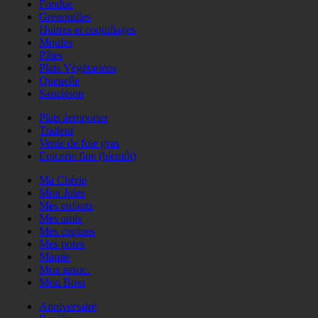
Fondue
Grenouilles
Huitres et coquillages
Moules
Pâtes
Plats Végétariens
Quenelle
Saucisson
Plats àemporter
Traiteur
Vente de foie gras
Epicerie fine (bientôt)
Ma Chérie
Mon Jules
Mes enfants
Mes amis
Mes copines
Mes potes
Mamie
Mon assoc.
Mon Boss
Anniversaire