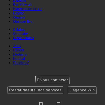
Baptême
Bar Mitzvah
Enterrements de vie
Groupe
Mariage
Musique live
Affaires
Seminaire
Repas affaires
Amis
Enfants
Etudiants
Familial
Handicapé
Nous contacter
Restaurateurs: nos services
L'agence Win