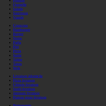
Poisson
Quenelle
Salade
Saucisson
Viande
Couscous
Hamburger
Burger
Nems
Paëla
Phö
Pizza
Sushi
Tajine
Tapas
Wok
Livraison àdomicile
Pizza livraison
Chinois livraison
Sushi livraison
Japonais livraison
Plateau repas livraison
Bistronomie