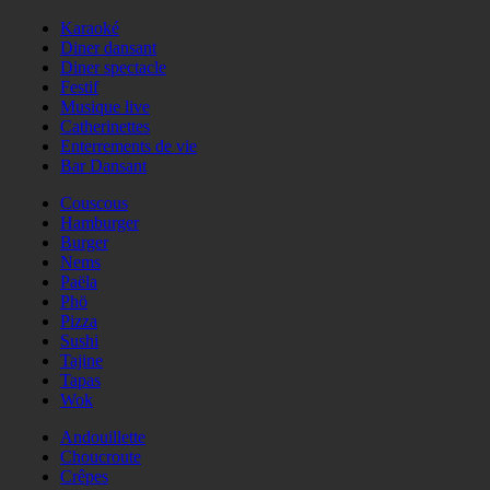
Karaoké
Diner dansant
Diner spectacle
Festif
Musique live
Catherinettes
Enterrements de vie
Bar Dansant
Couscous
Hamburger
Burger
Nems
Paëla
Phö
Pizza
Sushi
Tajine
Tapas
Wok
Andouillette
Choucroute
Crêpes