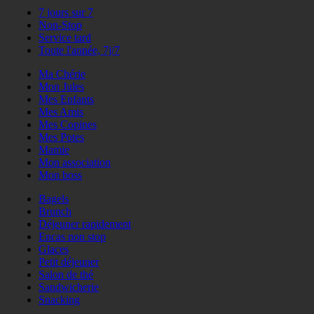
7 jours sur 7
Non-Stop
Service tard
Toute l'année, 7j/7
Ma Chérie
Mon Jules
Mes Enfants
Mes Amis
Mes Copines
Mes Potes
Mamie
Mon association
Mon boss
Bagels
Brunch
Déjeuner rapidement
Encas non stop
Glaces
Petit déjeuner
Salon de thé
Sandwicherie
Snacking