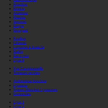
Bouchon
Brunch
Asiatique
Pizzéria
Japonais
Burger
Savoyard
Rooftop
Libanais
Livraison à domicile
Buffet
Bar à vins
Lyon 9
Vue Exceptionnelle
Terrasses secrètes
Authentique bouchon
Lyonnais
Toques Blanches Lyonnaises
Grenouilles
Lyon 1
Lyon 2