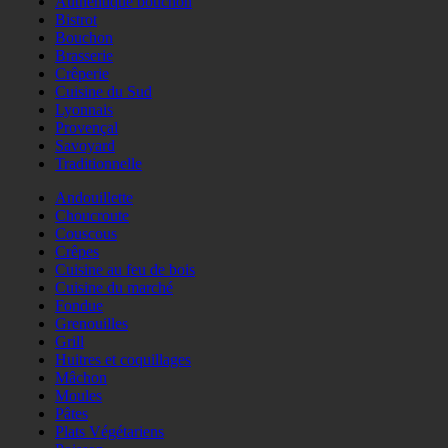
Authentique bouchon
Bistrot
Bouchon
Brasserie
Crêperie
Cuisine du Sud
Lyonnais
Provençal
Savoyard
Traditionnelle
Andouillette
Choucroute
Couscous
Crêpes
Cuisine au feu de bois
Cuisine du marché
Fondue
Grenouilles
Grill
Huitres et coquillages
Mâchon
Moules
Pâtes
Plats Végétariens