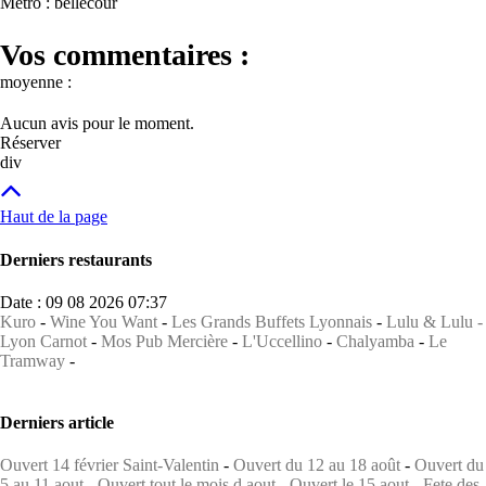
Métro : bellecour
Vos commentaires :
moyenne :
Aucun avis pour le moment.
Réserver
div
Haut de la page
Derniers restaurants
Date : 09 08 2026 07:37
Kuro
-
Wine You Want
-
Les Grands Buffets Lyonnais
-
Lulu & Lulu -
Lyon Carnot
-
Mos Pub Mercière
-
L'Uccellino
-
Chalyamba
-
Le
Tramway
-
Derniers article
Ouvert 14 février Saint-Valentin
-
Ouvert du 12 au 18 août
-
Ouvert du
5 au 11 aout
-
Ouvert tout le mois d aout
-
Ouvert le 15 aout
-
Fete des