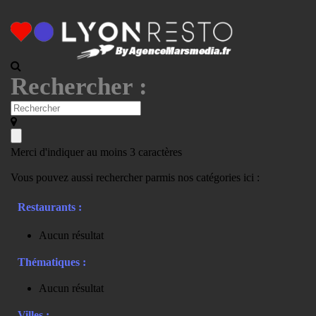
Rechercher :
Merci d'indiquer au moins 3 caractères
Vous pouvez aussi rechercher parmis nos catégories ici :
Restaurants :
Aucun résultat
Thématiques :
Aucun résultat
Villes :