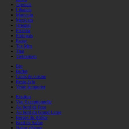
Japonais
Libanais
Marocain
Mexicain
Oriental
Pizzéria
Portugais
Russe
Tex Mex
Thaï
Vietnamien
Bio
Buffet
Cours de cuisine
Resto àvin
Vente àemporter
Rooftop
Vue Exceptionnelle
Au bord de l'eau
Au bord du Grand Large
Berges du Rhône
Bord de Saône
Nature détente