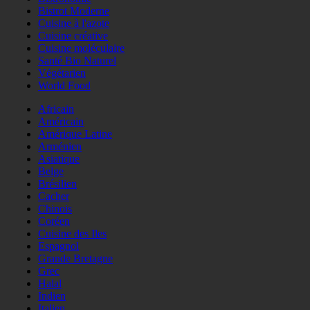
Bistrot Moderne
Cuisine à l'azote
Cuisine créative
Cuisine moléculaire
Santé Bio Naturel
Végétarien
World Food
Africain
Américain
Amérique Latine
Arménien
Asiatique
Belge
Brésilien
Cacher
Chinois
Coréen
Cuisine des Iles
Espagnol
Grande Bretagne
Grec
Halal
Indien
Italien