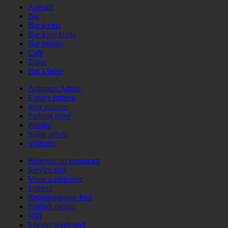
Apéritif
Bar
Bar à vins
Bar à cocktails
Bar lounge
Café
Tapas
Bar à bière
Animaux Admis
Espace fumeur
Jeux enfants
Parking privé
Piscine
Salon privés
Voiturier
Réserver un restaurant
Service tard
Vente à emporter
Traiteur
Retransmission foot
English menus
Wifi
Séjours week-end