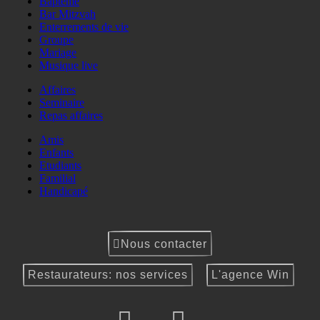
Baptême
Bar Mitzvah
Enterrements de vie
Groupe
Mariage
Musique live
Affaires
Seminaire
Repas affaires
Amis
Enfants
Etudiants
Familial
Handicapé
Nous contacter
Restaurateurs: nos services
L'agence Win