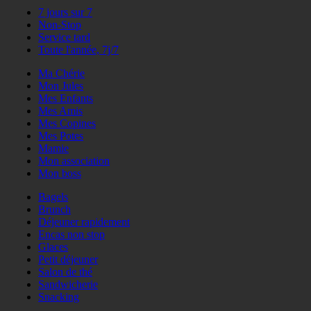
7 jours sur 7
Non-Stop
Service tard
Toute l'année, 7j/7
Ma Chérie
Mon Jules
Mes Enfants
Mes Amis
Mes Copines
Mes Potes
Mamie
Mon association
Mon boss
Bagels
Brunch
Déjeuner rapidement
Encas non stop
Glaces
Petit déjeuner
Salon de thé
Sandwicherie
Snacking