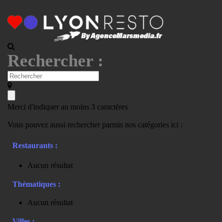
Rechercher :
Merci d'indiquer au moins 3 caractères
Vous pouvez aussi rechercher parmis nos catégories ici :
Restaurants :
Aucun résultat
Thématiques :
Aucun résultat
Villes :