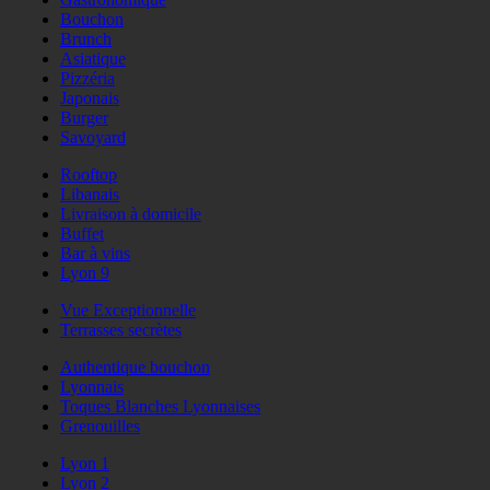
Bouchon
Brunch
Asiatique
Pizzéria
Japonais
Burger
Savoyard
Rooftop
Libanais
Livraison à domicile
Buffet
Bar à vins
Lyon 9
Vue Exceptionnelle
Terrasses secrètes
Authentique bouchon
Lyonnais
Toques Blanches Lyonnaises
Grenouilles
Lyon 1
Lyon 2