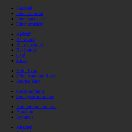
Karaoké
Dîner Dansant
Dîner spectacle
Dîner croisière
Apéritif
Bar à vins
Bar à cocktails
Bar lounge
Café
Tapas
Hôtel Lyon
Hôtel restaurant Lyon
Service Tard
Gastronomique
Semi gastronomique
Authentique bouchon
Bouchon
Lyonnais
Alsacien