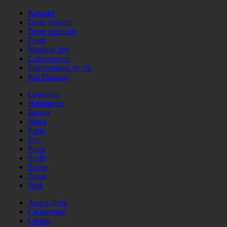
Karaoké
Diner dansant
Diner spectacle
Festif
Musique live
Catherinettes
Enterrements de vie
Bar Dansant
Couscous
Hamburger
Burger
Nems
Paëla
Phö
Pizza
Sushi
Tajine
Tapas
Wok
Andouillette
Choucroute
Crêpes