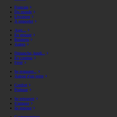
Français
Du monde
Livraison
À emporter
Avec...
En groupe
Business
Autres
Dimanche, lundi...
En continu
Férié
Se restaurer...
Autour d'un verre
Confort
Pratique
Se retrouver
S'amuser
Se reposer
Gastronomique