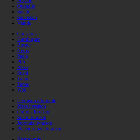
Poisson
Quenelle
Salade
Saucisson
Viande
Couscous
Hamburger
Burger
Nems
Paëla
Phö
Pizza
Sushi
Tajine
Tapas
Wok
Livraison àdomicile
Pizza livraison
Chinois livraison
Sushi livraison
Japonais livraison
Plateau repas livraison
Bistronomie