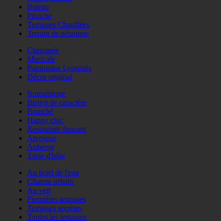
Bateau
Péniche
Terrasses Chauffées
Terrain de pétanque
Cheminée
Musicale
Patrimoine Lyonnais
Décor original
Romantique
Bistrot de caractère
Branché
Happy chic
Restaurant dansant
Atypique
Auberge
Table d'hôte
Au bord de l'eau
Charme urbain
Au vert
Premières terrasses
Terrasses secrètes
Toutes les terrasses