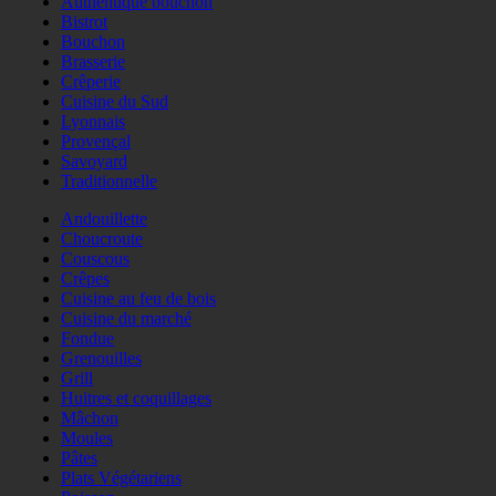
Authentique bouchon
Bistrot
Bouchon
Brasserie
Crêperie
Cuisine du Sud
Lyonnais
Provençal
Savoyard
Traditionnelle
Andouillette
Choucroute
Couscous
Crêpes
Cuisine au feu de bois
Cuisine du marché
Fondue
Grenouilles
Grill
Huitres et coquillages
Mâchon
Moules
Pâtes
Plats Végétariens