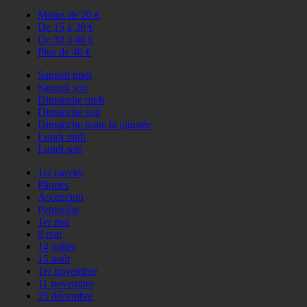
Moins de 20 €
De 15 à 30 €
De 30 à 40 €
Plus de 40 €
Samedi midi
Samedi soir
Dimanche midi
Dimanche soir
Dimanche toute la journée
Lundi midi
Lundi soir
1er janvier
Pâques
Ascencion
Pentecôte
1er mai
8 mai
14 juillet
15 août
1er novembre
11 novembre
25 décembre