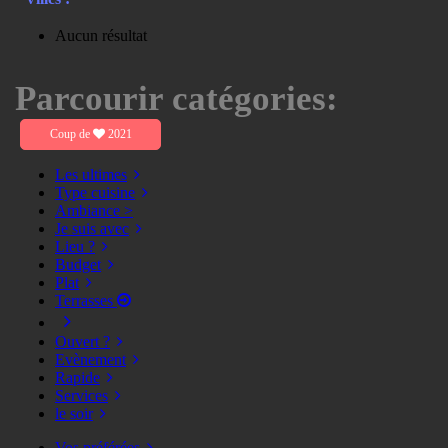
Aucun résultat
Parcourir catégories:
Coup de
2021
Les ultimes
Type cuisine
Ambiance >
Je suis avec
Lieu ?
Budget
Plat
Terrasses
Ouvert ?
Evènement
Rapide
Services
le soir
Vos préférées