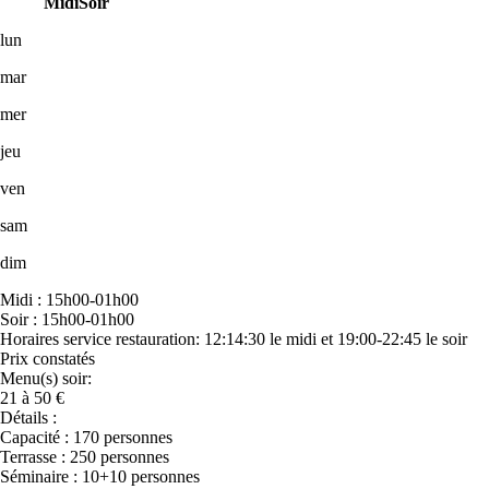
Midi
Soir
lun
mar
mer
jeu
ven
sam
dim
Midi : 15h00-01h00
Soir : 15h00-01h00
Horaires service restauration: 12:14:30 le midi et 19:00-22:45 le soir
Prix constatés
Menu(s) soir:
21 à 50 €
Détails :
Capacité : 170 personnes
Terrasse : 250 personnes
Séminaire : 10+10 personnes