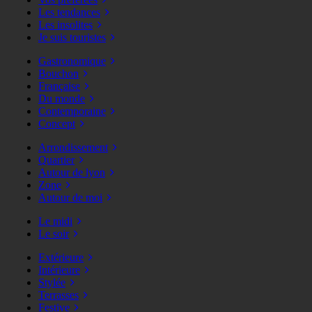
Les tendances
Les insolites
Je suis touristes
Gastronomique
Bouchon
Française
Du monde
Contemporaine
Concept
Arrondissement
Quartier
Autour de lyon
Zone
Autour de moi
Le midi
Le soir
Extérieure
Intérieure
Stylée
Terrasses
Festive