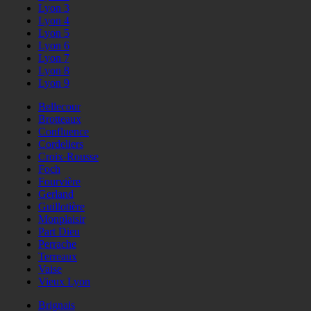
Lyon 3
Lyon 4
Lyon 5
Lyon 6
Lyon 7
Lyon 8
Lyon 9
Bellecour
Brotteaux
Confluence
Cordeliers
Croix-Rousse
Foch
Fourvière
Gerland
Guillotière
Monplaisir
Part Dieu
Perrache
Terreaux
Vaise
Vieux Lyon
Brignais