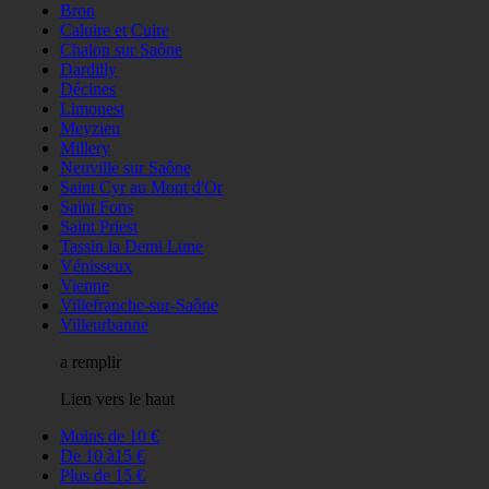
Bron
Caluire et Cuire
Chalon sur Saône
Dardilly
Décines
Limonest
Meyzieu
Millery
Neuville sur Saône
Saint Cyr au Mont d'Or
Saint Fons
Saint Priest
Tassin la Demi Lune
Vénisseux
Vienne
Villefranche-sur-Saône
Villeurbanne
a remplir
Lien vers le haut
Moins de 10 €
De 10 à15 €
Plus de 15 €