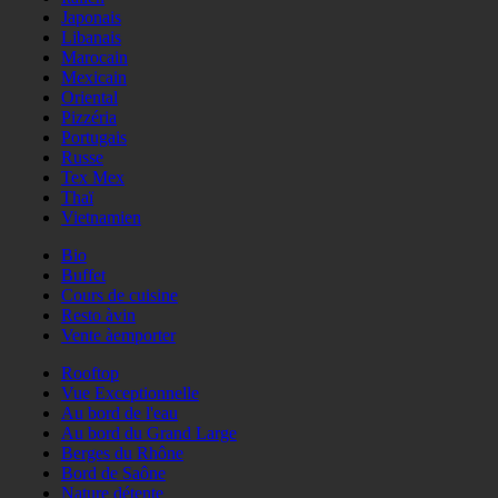
Japonais
Libanais
Marocain
Mexicain
Oriental
Pizzéria
Portugais
Russe
Tex Mex
Thaï
Vietnamien
Bio
Buffet
Cours de cuisine
Resto àvin
Vente àemporter
Rooftop
Vue Exceptionnelle
Au bord de l'eau
Au bord du Grand Large
Berges du Rhône
Bord de Saône
Nature détente