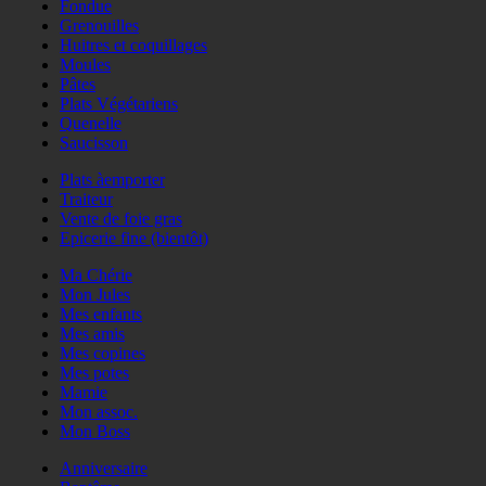
Fondue
Grenouilles
Huitres et coquillages
Moules
Pâtes
Plats Végétariens
Quenelle
Saucisson
Plats àemporter
Traiteur
Vente de foie gras
Epicerie fine (bientôt)
Ma Chérie
Mon Jules
Mes enfants
Mes amis
Mes copines
Mes potes
Mamie
Mon assoc.
Mon Boss
Anniversaire