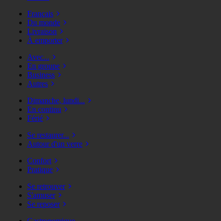
Français
Du monde
Livraison
À emporter
Avec...
En groupe
Business
Autres
Dimanche, lundi...
En continu
Férié
Se restaurer...
Autour d'un verre
Confort
Pratique
Se retrouver
S'amuser
Se reposer
Gastronomique