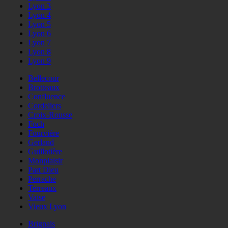
Lyon 3
Lyon 4
Lyon 5
Lyon 6
Lyon 7
Lyon 8
Lyon 9
Bellecour
Brotteaux
Confluence
Cordeliers
Croix-Rousse
Foch
Fourvière
Gerland
Guillotière
Monplaisir
Part Dieu
Perrache
Terreaux
Vaise
Vieux Lyon
Brignais