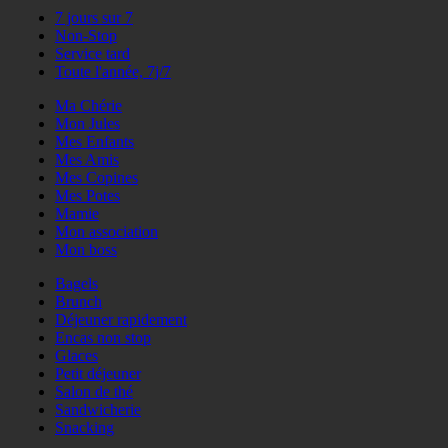
7 jours sur 7
Non-Stop
Service tard
Toute l'année, 7j/7
Ma Chérie
Mon Jules
Mes Enfants
Mes Amis
Mes Copines
Mes Potes
Mamie
Mon association
Mon boss
Bagels
Brunch
Déjeuner rapidement
Encas non stop
Glaces
Petit déjeuner
Salon de thé
Sandwicherie
Snacking