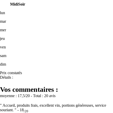
Midi
Soir
lun
mar
mer
jeu
ven
sam
dim
Prix constatés
Détails :
Vos commentaires :
moyenne :
17,5
/20
- Total :
20 avis
" Accueil, produits frais, excellent vin, portions généreuses, service
souriant. " -
18
/20