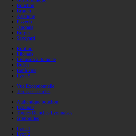
Bouchon
Brunch
Asiatique
Pizzéria
Japonais
Burger
Savoyard
Rooftop
Libanais
Livraison à domicile
Buffet
Bar à vins
Lyon 9
Vue Exceptionnelle
Terrasses secrètes
Authentique bouchon
Lyonnais
Toques Blanches Lyonnaises
Grenouilles
Lyon 1
Lyon 2