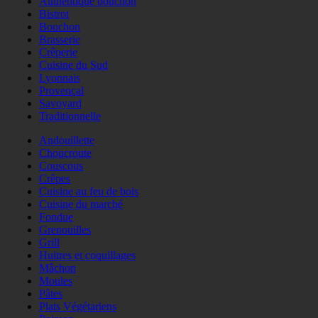
Authentique bouchon
Bistrot
Bouchon
Brasserie
Crêperie
Cuisine du Sud
Lyonnais
Provençal
Savoyard
Traditionnelle
Andouillette
Choucroute
Couscous
Crêpes
Cuisine au feu de bois
Cuisine du marché
Fondue
Grenouilles
Grill
Huitres et coquillages
Mâchon
Moules
Pâtes
Plats Végétariens