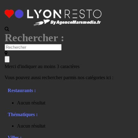
Rechercher :
Merci d'indiquer au moins 3 caractères
Vous pouvez aussi rechercher parmis nos catégories ici :
Restaurants :
Aucun résultat
Thématiques :
Aucun résultat
Villes :