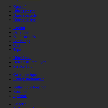
Karaoké
Dîner Dansant
Dîner spectacle
Dîner croisière
Apéritif
Bar à vins
Bar à cocktails
Bar lounge
Café
Tapas
Hôtel Lyon
Hôtel restaurant Lyon
Service Tard
Gastronomique
Semi gastronomique
Authentique bouchon
Bouchon
Lyonnais
Alsacien