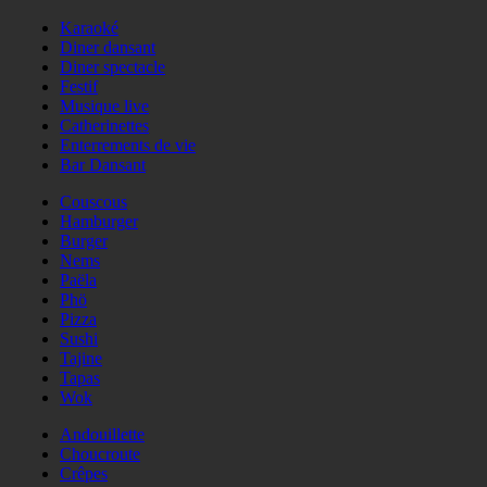
Karaoké
Diner dansant
Diner spectacle
Festif
Musique live
Catherinettes
Enterrements de vie
Bar Dansant
Couscous
Hamburger
Burger
Nems
Paëla
Phö
Pizza
Sushi
Tajine
Tapas
Wok
Andouillette
Choucroute
Crêpes