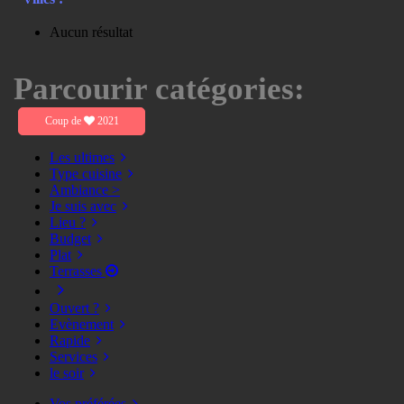
Aucun résultat
Parcourir catégories:
Coup de
2021
Les ultimes
Type cuisine
Ambiance >
Je suis avec
Lieu ?
Budget
Plat
Terrasses
Ouvert ?
Evènement
Rapide
Services
le soir
Vos préférées