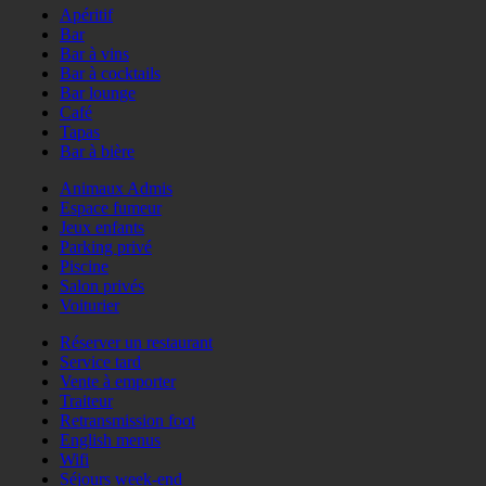
Apéritif
Bar
Bar à vins
Bar à cocktails
Bar lounge
Café
Tapas
Bar à bière
Animaux Admis
Espace fumeur
Jeux enfants
Parking privé
Piscine
Salon privés
Voiturier
Réserver un restaurant
Service tard
Vente à emporter
Traiteur
Retransmission foot
English menus
Wifi
Séjours week-end