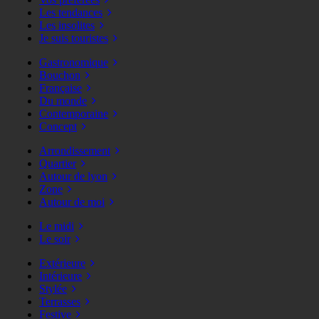
Les tendances
Les insolites
Je suis touristes
Gastronomique
Bouchon
Française
Du monde
Contemporaine
Concept
Arrondissement
Quartier
Autour de lyon
Zone
Autour de moi
Le midi
Le soir
Extérieure
Intérieure
Stylée
Terrasses
Festive