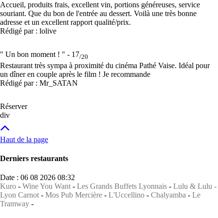
Accueil, produits frais, excellent vin, portions généreuses, service
souriant. Que du bon de l'entrée au dessert. Voilà une très bonne
adresse et un excellent rapport qualité/prix.
Rédigé par : lolive
" Un bon moment ! " -
17
/20
Restaurant très sympa à proximité du cinéma Pathé Vaise. Idéal pour
un dîner en couple après le film ! Je recommande
Rédigé par : Mr_SATAN
Réserver
div
Haut de la page
Derniers restaurants
Date : 06 08 2026 08:32
Kuro
-
Wine You Want
-
Les Grands Buffets Lyonnais
-
Lulu & Lulu -
Lyon Carnot
-
Mos Pub Mercière
-
L'Uccellino
-
Chalyamba
-
Le
Tramway
-