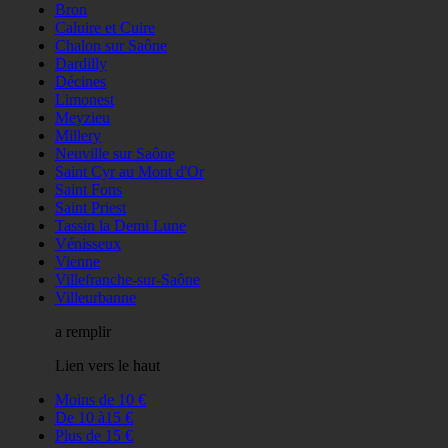
Bron
Caluire et Cuire
Chalon sur Saône
Dardilly
Décines
Limonest
Meyzieu
Millery
Neuville sur Saône
Saint Cyr au Mont d'Or
Saint Fons
Saint Priest
Tassin la Demi Lune
Vénisseux
Vienne
Villefranche-sur-Saône
Villeurbanne
a remplir
Lien vers le haut
Moins de 10 €
De 10 à15 €
Plus de 15 €