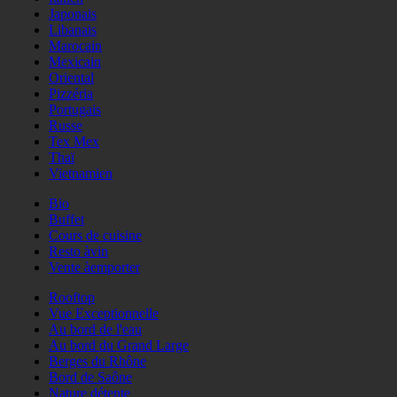
Japonais
Libanais
Marocain
Mexicain
Oriental
Pizzéria
Portugais
Russe
Tex Mex
Thaï
Vietnamien
Bio
Buffet
Cours de cuisine
Resto àvin
Vente àemporter
Rooftop
Vue Exceptionnelle
Au bord de l'eau
Au bord du Grand Large
Berges du Rhône
Bord de Saône
Nature détente