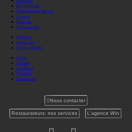
Baptême
Bar Mitzvah
Enterrements de vie
Groupe
Mariage
Musique live
Affaires
Seminaire
Repas affaires
Amis
Enfants
Etudiants
Familial
Handicapé
Nous contacter
Restaurateurs: nos services
L'agence Win