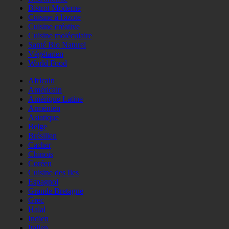
Bistrot Moderne
Cuisine à l'azote
Cuisine créative
Cuisine moléculaire
Santé Bio Naturel
Végétarien
World Food
Africain
Américain
Amérique Latine
Arménien
Asiatique
Belge
Brésilien
Cacher
Chinois
Coréen
Cuisine des Iles
Espagnol
Grande Bretagne
Grec
Halal
Indien
Italien