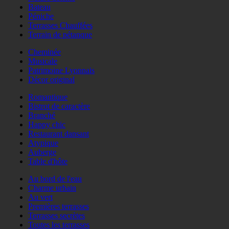
Bateau
Péniche
Terrasses Chauffées
Terrain de pétanque
Cheminée
Musicale
Patrimoine Lyonnais
Décor original
Romantique
Bistrot de caractère
Branché
Happy chic
Restaurant dansant
Atypique
Auberge
Table d'hôte
Au bord de l'eau
Charme urbain
Au vert
Premières terrasses
Terrasses secrètes
Toutes les terrasses