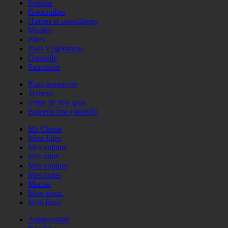
Fondue
Grenouilles
Huitres et coquillages
Moules
Pâtes
Plats Végétariens
Quenelle
Saucisson
Plats àemporter
Traiteur
Vente de foie gras
Epicerie fine (bientôt)
Ma Chérie
Mon Jules
Mes enfants
Mes amis
Mes copines
Mes potes
Mamie
Mon assoc.
Mon Boss
Anniversaire