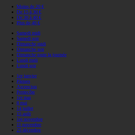
Moins de 20 €
De 15 à 30 €
De 30 à 40 €
Plus de 40 €
Samedi midi
Samedi soir
Dimanche midi
Dimanche soir
Dimanche toute la journée
Lundi midi
Lundi soir
1er janvier
Pâques
Ascencion
Pentecôte
1er mai
8 mai
14 juillet
15 août
1er novembre
11 novembre
25 décembre