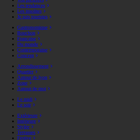
Les tendances
Les insolites
Je suis touristes
Gastronomique
Bouchon
Française
Du monde
Contemporaine
Concept
Arrondissement
Quartier
Autour de lyon
Zone
Autour de moi
Le midi
Le soir
Extérieure
Intérieure
Stylée
Terrasses
Festive