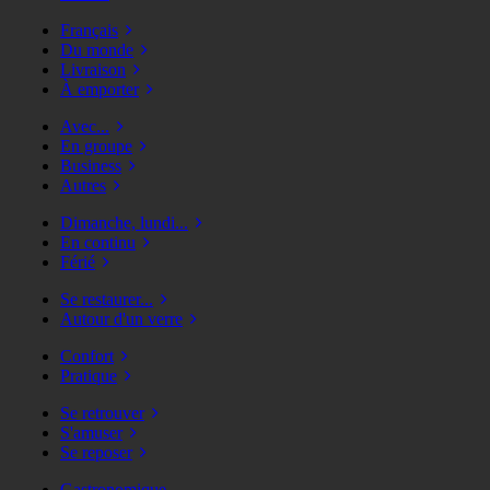
Français
Du monde
Livraison
À emporter
Avec...
En groupe
Business
Autres
Dimanche, lundi...
En continu
Férié
Se restaurer...
Autour d'un verre
Confort
Pratique
Se retrouver
S'amuser
Se reposer
Gastronomique