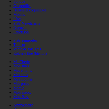
Fondue
Grenouilles
Huitres et coquillages
Moules
Pâtes
Plats Végétariens
Quenelle
Saucisson
Plats àemporter
Traiteur
Vente de foie gras
Epicerie fine (bientôt)
Ma Chérie
Mon Jules
Mes enfants
Mes amis
Mes copines
Mes potes
Mamie
Mon assoc.
Mon Boss
Anniversaire