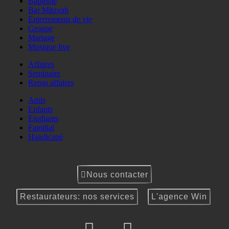
Baptême
Bar Mitzvah
Enterrements de vie
Groupe
Mariage
Musique live
Affaires
Seminaire
Repas affaires
Amis
Enfants
Etudiants
Familial
Handicapé
Nous contacter
Restaurateurs: nos services
L'agence Win