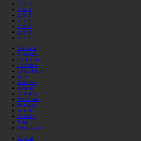
Lyon 3
Lyon 4
Lyon 5
Lyon 6
Lyon 7
Lyon 8
Lyon 9
Bellecour
Brotteaux
Confluence
Cordeliers
Croix-Rousse
Foch
Fourvière
Gerland
Guillotière
Monplaisir
Part Dieu
Perrache
Terreaux
Vaise
Vieux Lyon
Brignais