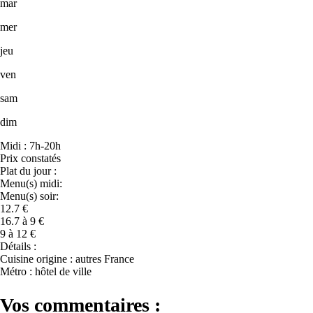
mar
mer
jeu
ven
sam
dim
Midi : 7h-20h
Prix constatés
Plat du jour :
Menu(s) midi:
Menu(s) soir:
12.7 €
16.7 à 9 €
9 à 12 €
Détails :
Cuisine origine : autres France
Métro : hôtel de ville
Vos commentaires :