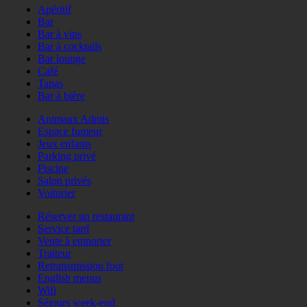
Apéritif
Bar
Bar à vins
Bar à cocktails
Bar lounge
Café
Tapas
Bar à bière
Animaux Admis
Espace fumeur
Jeux enfants
Parking privé
Piscine
Salon privés
Voiturier
Réserver un restaurant
Service tard
Vente à emporter
Traiteur
Retransmission foot
English menus
Wifi
Séjours week-end