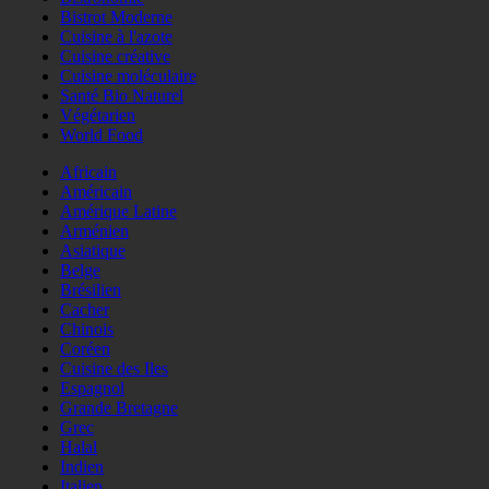
Bistrot Moderne
Cuisine à l'azote
Cuisine créative
Cuisine moléculaire
Santé Bio Naturel
Végétarien
World Food
Africain
Américain
Amérique Latine
Arménien
Asiatique
Belge
Brésilien
Cacher
Chinois
Coréen
Cuisine des Iles
Espagnol
Grande Bretagne
Grec
Halal
Indien
Italien