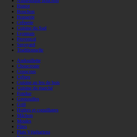
Authentique bouchon
Bistrot
Bouchon
Brasserie
Crêperie
Cuisine du Sud
Lyonnais
Provençal
Savoyard
Traditionnelle
Andouillette
Choucroute
Couscous
Crêpes
Cuisine au feu de bois
Cuisine du marché
Fondue
Grenouilles
Grill
Huitres et coquillages
Mâchon
Moules
Pâtes
Plats Végétariens