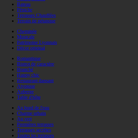
Bateau
Péniche
Terrasses Chauffées
Terrain de pétanque
Cheminée
Musicale
Patrimoine Lyonnais
Décor original
Romantique
Bistrot de caractère
Branché
Happy chic
Restaurant dansant
Atypique
Auberge
Table d'hôte
Au bord de l'eau
Charme urbain
Au vert
Premières terrasses
Terrasses secrètes
Toutes les terrasses