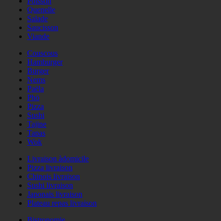
Poisson
Quenelle
Salade
Saucisson
Viande
Couscous
Hamburger
Burger
Nems
Paëla
Phö
Pizza
Sushi
Tajine
Tapas
Wok
Livraison àdomicile
Pizza livraison
Chinois livraison
Sushi livraison
Japonais livraison
Plateau repas livraison
Bistronomie