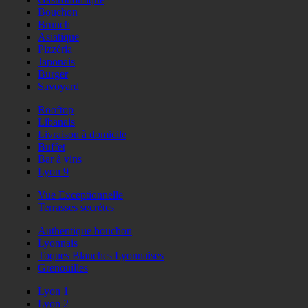
Bouchon
Brunch
Asiatique
Pizzéria
Japonais
Burger
Savoyard
Rooftop
Libanais
Livraison à domicile
Buffet
Bar à vins
Lyon 9
Vue Exceptionnelle
Terrasses secrètes
Authentique bouchon
Lyonnais
Toques Blanches Lyonnaises
Grenouilles
Lyon 1
Lyon 2