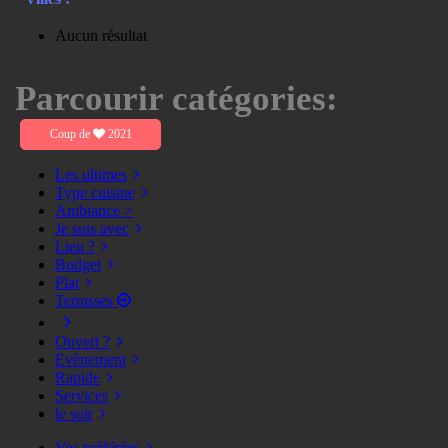
Aucun résultat
Parcourir catégories:
Coup de
2021
Les ultimes
Type cuisine
Ambiance >
Je suis avec
Lieu ?
Budget
Plat
Terrasses
Ouvert ?
Evènement
Rapide
Services
le soir
Vos préférées