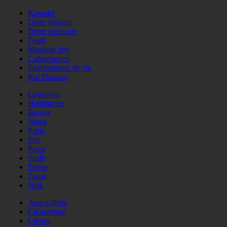
Karaoké
Diner dansant
Diner spectacle
Festif
Musique live
Catherinettes
Enterrements de vie
Bar Dansant
Couscous
Hamburger
Burger
Nems
Paëla
Phö
Pizza
Sushi
Tajine
Tapas
Wok
Andouillette
Choucroute
Crêpes