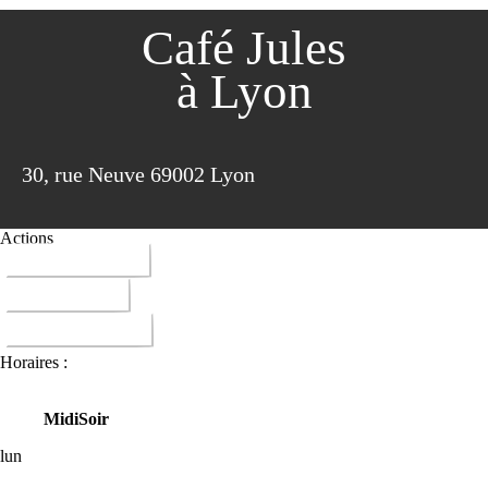
Café Jules
à Lyon
30, rue Neuve 69002 Lyon
Actions
04 78 27 69 20
ITINERAIRE
DONNER AVIS
Horaires :
Midi
Soir
lun