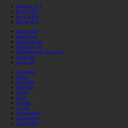
Moins de 20 €
De 15 à 30 €
De 30 à 40 €
Plus de 40 €
Samedi midi
Samedi soir
Dimanche midi
Dimanche soir
Dimanche toute la journée
Lundi midi
Lundi soir
1er janvier
Pâques
Ascencion
Pentecôte
1er mai
8 mai
14 juillet
15 août
1er novembre
11 novembre
25 décembre