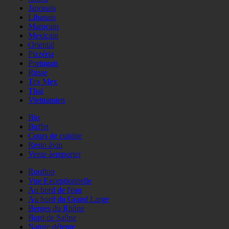
Japonais
Libanais
Marocain
Mexicain
Oriental
Pizzéria
Portugais
Russe
Tex Mex
Thaï
Vietnamien
Bio
Buffet
Cours de cuisine
Resto àvin
Vente àemporter
Rooftop
Vue Exceptionnelle
Au bord de l'eau
Au bord du Grand Large
Berges du Rhône
Bord de Saône
Nature détente