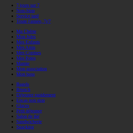
7 jours sur 7
Non-Stop
Service tard
Toute l'année, 7j/7
Ma Chérie
Mon Jules
Mes Enfants
Mes Amis
Mes Copines
Mes Potes
Mamie
Mon association
Mon boss
Bagels
Brunch
Déjeuner rapidement
Encas non stop
Glaces
Petit déjeuner
Salon de thé
Sandwicherie
Snacking