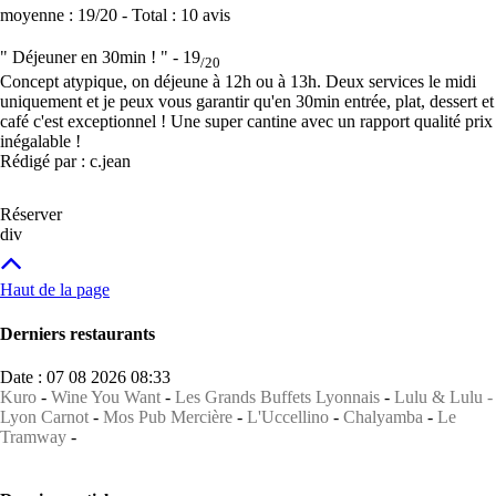
moyenne :
19
/20
- Total :
10 avis
" Déjeuner en 30min ! " -
19
/20
Concept atypique, on déjeune à 12h ou à 13h. Deux services le midi
uniquement et je peux vous garantir qu'en 30min entrée, plat, dessert et
café c'est exceptionnel ! Une super cantine avec un rapport qualité prix
inégalable !
Rédigé par : c.jean
Réserver
div
Haut de la page
Derniers restaurants
Date : 07 08 2026 08:33
Kuro
-
Wine You Want
-
Les Grands Buffets Lyonnais
-
Lulu & Lulu -
Lyon Carnot
-
Mos Pub Mercière
-
L'Uccellino
-
Chalyamba
-
Le
Tramway
-