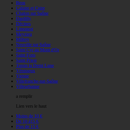
Bron
Caluire et Cuire
Chalon sur Saône
Dardilly
Décines
Limonest
Meyzieu
Millery
Neuville sur Saône
Saint Cyr au Mont d'Or
Saint Fons
Saint Priest
Tassin la Demi Lune
Vénisseux
Vienne
Villefranche-sur-Saône
Villeurbanne
a remplir
Lien vers le haut
Moins de 10 €
De 10 à15 €
Plus de 15 €