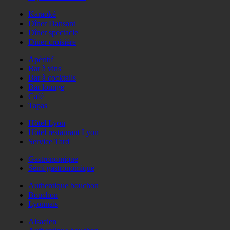
Karaoké
Dîner Dansant
Dîner spectacle
Dîner croisière
Apéritif
Bar à vins
Bar à cocktails
Bar lounge
Café
Tapas
Hôtel Lyon
Hôtel restaurant Lyon
Service Tard
Gastronomique
Semi gastronomique
Authentique bouchon
Bouchon
Lyonnais
Alsacien