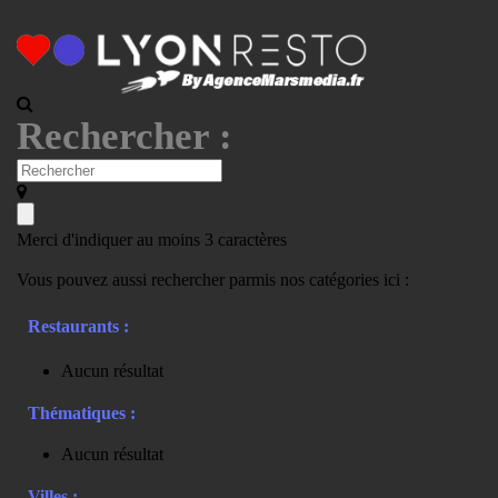
Rechercher :
Merci d'indiquer au moins 3 caractères
Vous pouvez aussi rechercher parmis nos catégories ici :
Restaurants :
Aucun résultat
Thématiques :
Aucun résultat
Villes :