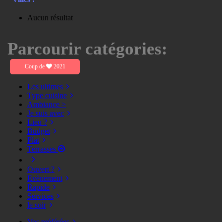
Aucun résultat
Parcourir catégories:
Coup de
2021
Les ultimes
Type cuisine
Ambiance >
Je suis avec
Lieu ?
Budget
Plat
Terrasses
Ouvert ?
Evènement
Rapide
Services
le soir
Vos préférées