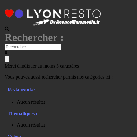
Rechercher :
Merci d'indiquer au moins 3 caractères
Vous pouvez aussi rechercher parmis nos catégories ici :
Restaurants :
Aucun résultat
Thématiques :
Aucun résultat
Villes :