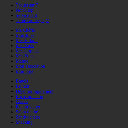
7 jours sur 7
Non-Stop
Service tard
Toute l'année, 7j/7
Ma Chérie
Mon Jules
Mes Enfants
Mes Amis
Mes Copines
Mes Potes
Mamie
Mon association
Mon boss
Bagels
Brunch
Déjeuner rapidement
Encas non stop
Glaces
Petit déjeuner
Salon de thé
Sandwicherie
Snacking