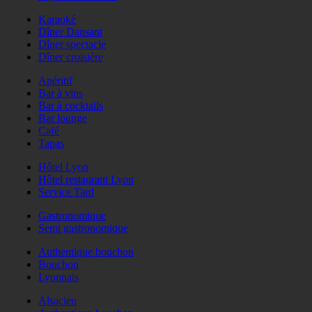
Karaoké
Dîner Dansant
Dîner spectacle
Dîner croisière
Apéritif
Bar à vins
Bar à cocktails
Bar lounge
Café
Tapas
Hôtel Lyon
Hôtel restaurant Lyon
Service Tard
Gastronomique
Semi gastronomique
Authentique bouchon
Bouchon
Lyonnais
Alsacien