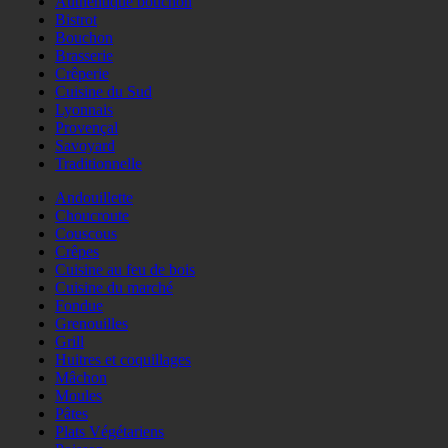
Authentique bouchon
Bistrot
Bouchon
Brasserie
Crêperie
Cuisine du Sud
Lyonnais
Provençal
Savoyard
Traditionnelle
Andouillette
Choucroute
Couscous
Crêpes
Cuisine au feu de bois
Cuisine du marché
Fondue
Grenouilles
Grill
Huitres et coquillages
Mâchon
Moules
Pâtes
Plats Végétariens