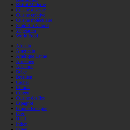
Bistrot Moderne
Cuisine à l'azote
Cuisine créative
Cuisine moléculaire
Santé Bio Naturel
Végétarien
World Food
Africain
Américain
Amérique Latine
Arménien
Asiatique
Belge
Brésilien
Cacher
Chinois
Coréen
Cuisine des Iles
Espagnol
Grande Bretagne
Grec
Halal
Indien
Italien