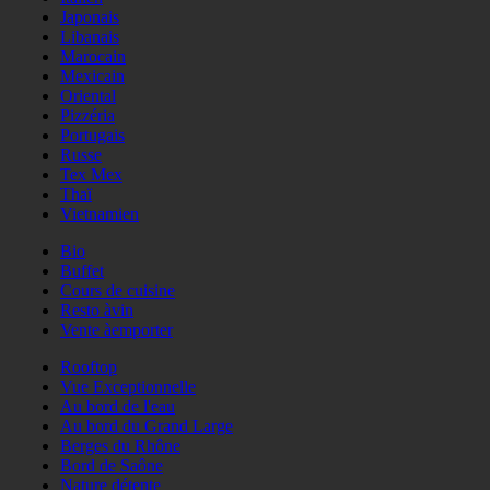
Japonais
Libanais
Marocain
Mexicain
Oriental
Pizzéria
Portugais
Russe
Tex Mex
Thaï
Vietnamien
Bio
Buffet
Cours de cuisine
Resto àvin
Vente àemporter
Rooftop
Vue Exceptionnelle
Au bord de l'eau
Au bord du Grand Large
Berges du Rhône
Bord de Saône
Nature détente