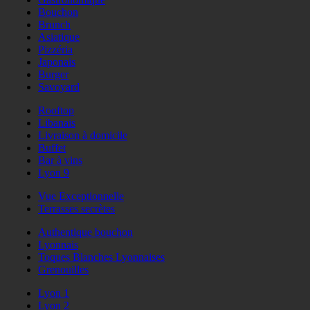
Bouchon
Brunch
Asiatique
Pizzéria
Japonais
Burger
Savoyard
Rooftop
Libanais
Livraison à domicile
Buffet
Bar à vins
Lyon 9
Vue Exceptionnelle
Terrasses secrètes
Authentique bouchon
Lyonnais
Toques Blanches Lyonnaises
Grenouilles
Lyon 1
Lyon 2