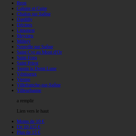
Bron
Caluire et Cuire
Chalon sur Saône
Dardilly
Décines
Limonest
Meyzieu
Millery
Neuville sur Saône
Saint Cyr au Mont d'Or
Saint Fons
Saint Priest
Tassin la Demi Lune
Vénisseux
Vienne
Villefranche-sur-Saône
Villeurbanne
a remplir
Lien vers le haut
Moins de 10 €
De 10 à15 €
Plus de 15 €