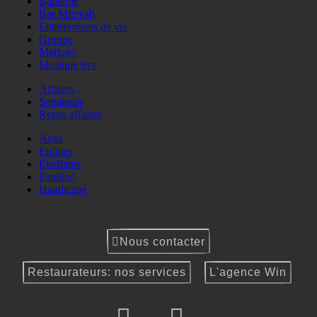
Baptême
Bar Mitzvah
Enterrements de vie
Groupe
Mariage
Musique live
Affaires
Seminaire
Repas affaires
Amis
Enfants
Etudiants
Familial
Handicapé
Nous contacter
Restaurateurs: nos services
L'agence Win