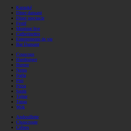
Karaoké
Diner dansant
Diner spectacle
Festif
Musique live
Catherinettes
Enterrements de vie
Bar Dansant
Couscous
Hamburger
Burger
Nems
Paëla
Phö
Pizza
Sushi
Tajine
Tapas
Wok
Andouillette
Choucroute
Crêpes