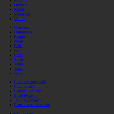
Poisson
Quenelle
Salade
Saucisson
Viande
Couscous
Hamburger
Burger
Nems
Paëla
Phö
Pizza
Sushi
Tajine
Tapas
Wok
Livraison àdomicile
Pizza livraison
Chinois livraison
Sushi livraison
Japonais livraison
Plateau repas livraison
Bistronomie