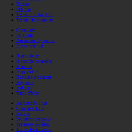
Bateau
Péniche
Terrasses Chauffées
Terrain de pétanque
Cheminée
Musicale
Patrimoine Lyonnais
Décor original
Romantique
Bistrot de caractère
Branché
Happy chic
Restaurant dansant
Atypique
Auberge
Table d'hôte
Au bord de l'eau
Charme urbain
Au vert
Premières terrasses
Terrasses secrètes
Toutes les terrasses