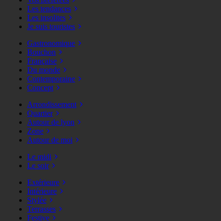
Les tendances
Les insolites
Je suis touristes
Gastronomique
Bouchon
Française
Du monde
Contemporaine
Concept
Arrondissement
Quartier
Autour de lyon
Zone
Autour de moi
Le midi
Le soir
Extérieure
Intérieure
Stylée
Terrasses
Festive