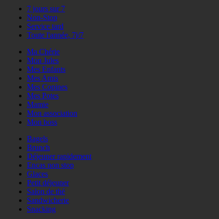
7 jours sur 7
Non-Stop
Service tard
Toute l'année, 7j/7
Ma Chérie
Mon Jules
Mes Enfants
Mes Amis
Mes Copines
Mes Potes
Mamie
Mon association
Mon boss
Bagels
Brunch
Déjeuner rapidement
Encas non stop
Glaces
Petit déjeuner
Salon de thé
Sandwicherie
Snacking