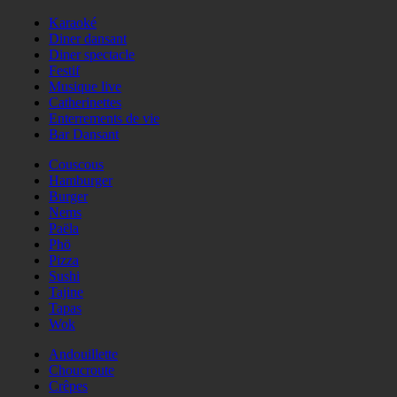
Karaoké
Diner dansant
Diner spectacle
Festif
Musique live
Catherinettes
Enterrements de vie
Bar Dansant
Couscous
Hamburger
Burger
Nems
Paëla
Phö
Pizza
Sushi
Tajine
Tapas
Wok
Andouillette
Choucroute
Crêpes