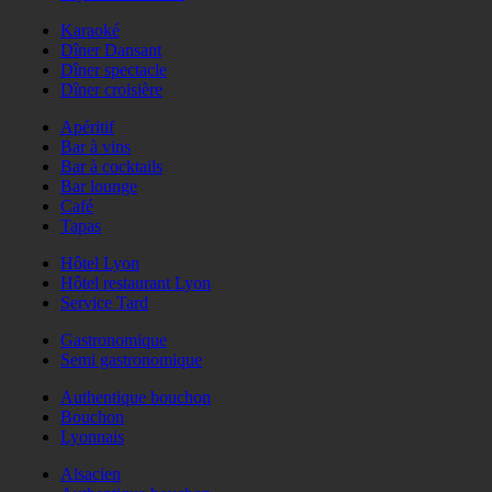
Karaoké
Dîner Dansant
Dîner spectacle
Dîner croisière
Apéritif
Bar à vins
Bar à cocktails
Bar lounge
Café
Tapas
Hôtel Lyon
Hôtel restaurant Lyon
Service Tard
Gastronomique
Semi gastronomique
Authentique bouchon
Bouchon
Lyonnais
Alsacien