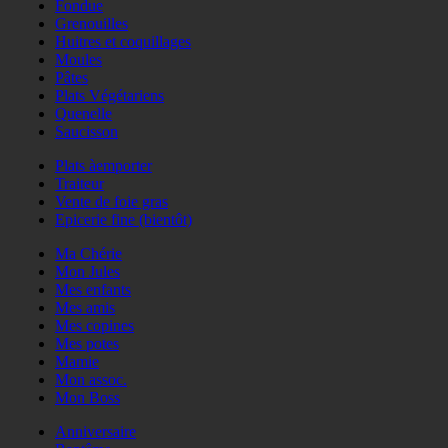
Fondue
Grenouilles
Huitres et coquillages
Moules
Pâtes
Plats Végétariens
Quenelle
Saucisson
Plats àemporter
Traiteur
Vente de foie gras
Epicerie fine (bientôt)
Ma Chérie
Mon Jules
Mes enfants
Mes amis
Mes copines
Mes potes
Mamie
Mon assoc.
Mon Boss
Anniversaire