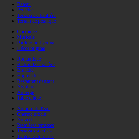
Bateau
Péniche
Terrasses Chauffées
Terrain de pétanque
Cheminée
Musicale
Patrimoine Lyonnais
Décor original
Romantique
Bistrot de caractère
Branché
Happy chic
Restaurant dansant
Atypique
Auberge
Table d'hôte
Au bord de l'eau
Charme urbain
Au vert
Premières terrasses
Terrasses secrètes
Toutes les terrasses