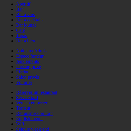
Apéritif
Bar
Bar à vins
Bar à cocktails
Bar lounge
Café
Tapas
Bar à bière
Animaux Admis
Espace fumeur
Jeux enfants
Parking privé
Piscine
Salon privés
Voiturier
Réserver un restaurant
Service tard
Vente à emporter
Traiteur
Retransmission foot
English menus
Wifi
Séjours week-end