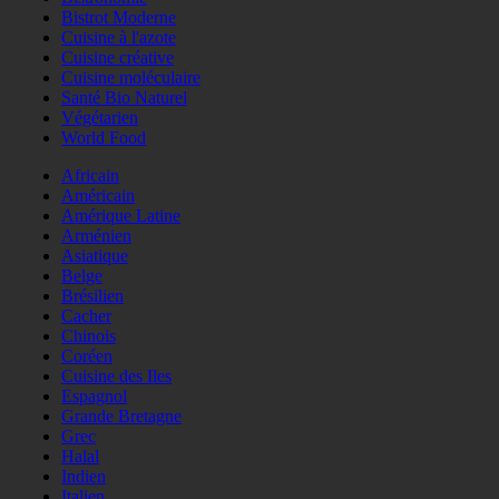
Bistrot Moderne
Cuisine à l'azote
Cuisine créative
Cuisine moléculaire
Santé Bio Naturel
Végétarien
World Food
Africain
Américain
Amérique Latine
Arménien
Asiatique
Belge
Brésilien
Cacher
Chinois
Coréen
Cuisine des Iles
Espagnol
Grande Bretagne
Grec
Halal
Indien
Italien