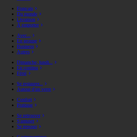
Français
Du monde
Livraison
À emporter
Avec...
En groupe
Business
Autres
Dimanche, lundi...
En continu
Férié
Se restaurer...
Autour d'un verre
Confort
Pratique
Se retrouver
S'amuser
Se reposer
Gastronomique