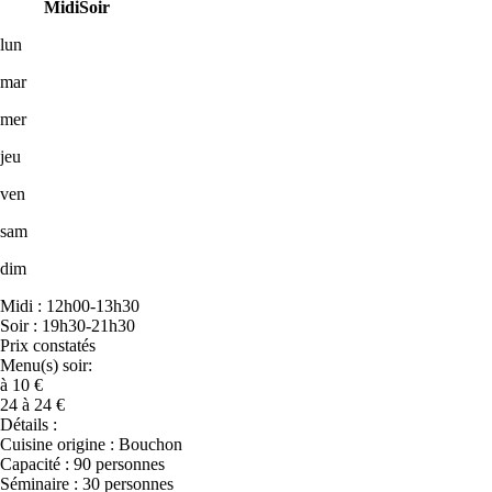
Midi
Soir
lun
mar
mer
jeu
ven
sam
dim
Midi : 12h00-13h30
Soir : 19h30-21h30
Prix constatés
Menu(s) soir:
à 10 €
24 à 24 €
Détails :
Cuisine origine : Bouchon
Capacité : 90 personnes
Séminaire : 30 personnes