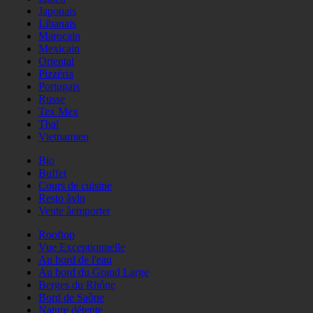
Japonais
Libanais
Marocain
Mexicain
Oriental
Pizzéria
Portugais
Russe
Tex Mex
Thaï
Vietnamien
Bio
Buffet
Cours de cuisine
Resto àvin
Vente àemporter
Rooftop
Vue Exceptionnelle
Au bord de l'eau
Au bord du Grand Large
Berges du Rhône
Bord de Saône
Nature détente