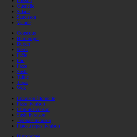
Poisson
Quenelle
Salade
Saucisson
Viande
Couscous
Hamburger
Burger
Nems
Paëla
Phö
Pizza
Sushi
Tajine
Tapas
Wok
Livraison àdomicile
Pizza livraison
Chinois livraison
Sushi livraison
Japonais livraison
Plateau repas livraison
Bistronomie