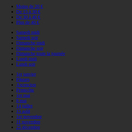
Moins de 20 €
De 15 à 30 €
De 30 à 40 €
Plus de 40 €
Samedi midi
Samedi soir
Dimanche midi
Dimanche soir
Dimanche toute la journée
Lundi midi
Lundi soir
1er janvier
Pâques
Ascencion
Pentecôte
1er mai
8 mai
14 juillet
15 août
1er novembre
11 novembre
25 décembre