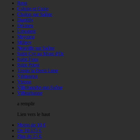
Bron
Caluire et Cuire
Chalon sur Saône
Dardilly
Décines
Limonest
Meyzieu
Millery
Neuville sur Saône
Saint Cyr au Mont d'Or
Saint Fons
Saint Priest
Tassin la Demi Lune
Vénisseux
Vienne
Villefranche-sur-Saône
Villeurbanne
a remplir
Lien vers le haut
Moins de 10 €
De 10 à15 €
Plus de 15 €