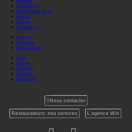
Baptême
Bar Mitzvah
Enterrements de vie
Groupe
Mariage
Musique live
Affaires
Seminaire
Repas affaires
Amis
Enfants
Etudiants
Familial
Handicapé
Nous contacter
Restaurateurs: nos services
L'agence Win