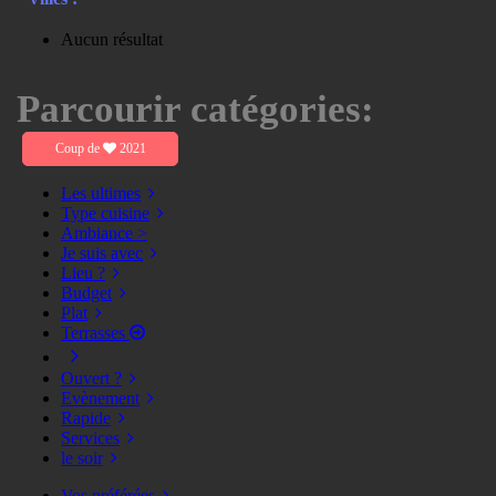
Aucun résultat
Parcourir catégories:
Coup de
2021
Les ultimes
Type cuisine
Ambiance >
Je suis avec
Lieu ?
Budget
Plat
Terrasses
Ouvert ?
Evènement
Rapide
Services
le soir
Vos préférées