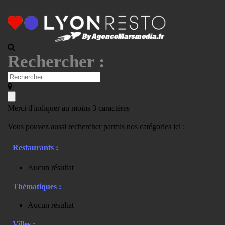
Rechercher :
Merci d'indiquer au moins 3 caractères
Vous pouvez aussi rechercher parmis nos catégories ici :
Restaurants :
Aucun résultat
Thématiques :
Aucun résultat
Villes :