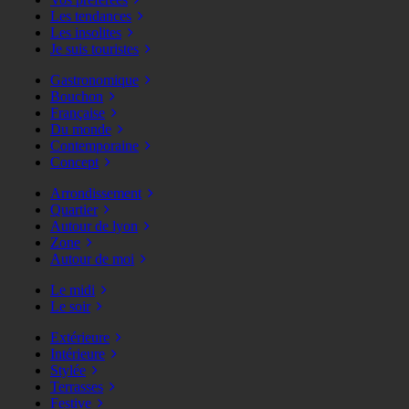
Les tendances
Les insolites
Je suis touristes
Gastronomique
Bouchon
Française
Du monde
Contemporaine
Concept
Arrondissement
Quartier
Autour de lyon
Zone
Autour de moi
Le midi
Le soir
Extérieure
Intérieure
Stylée
Terrasses
Festive