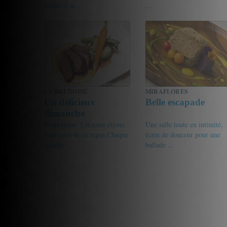
même si la ...
...
17.5/20
Michel
17.75/20
azzaro
LA BRUNOISE
MIRAFLORES
Un délicieux
Belle escapade
dimanche
Nous étions 5 et nous étions
Une salle toute en intimité,
tous ravis de ce repas Chaque
écrin de douceur pour une
assiette ...
ballade ...
19/20
Cedric
18.5/20
Votre pseudo