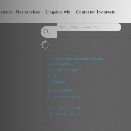
ateurs : Nos services
L'agence win
Contacter Lyonresto
Trouver un type de restaurant en un clin d'oe
Tapez au moins 3 lettres
1- Authentique bouchon lyonnais
2- Lyon 69006
3- Gastronomique
4- Romantique
5- Japonais
6- Lyon 69003
7- Terrasses à Lyon
9- Au bord de l'eau
10- ouvert dimanche
Villes :
Aucun résultat