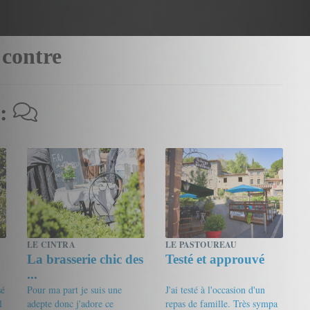
 contre
 :
LE CINTRA
LE PASTOUREAU
La brasserie chic des
Testé et approuvé
...
sé
Pour ma part je suis une
J'ai testé à l'occasion d'un
l
adepte donc j'adore ce
repas de famille. Très sympa