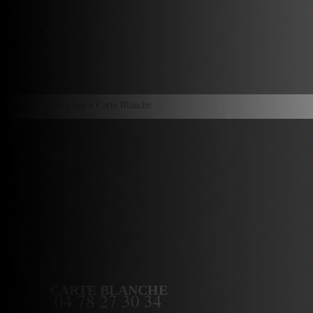
Accueil
>
Resto à vin
> Carte Blanche
CARTE BLANCHE
04 78 27 30 34