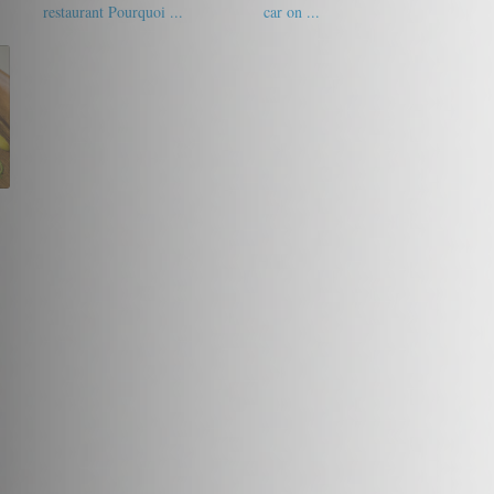
restaurant Pourquoi ...
car on ...
17/20
Balista
18.5/20
Delph