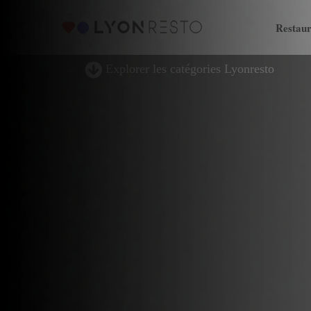
Restaur
Explorer les catégories Lyonresto