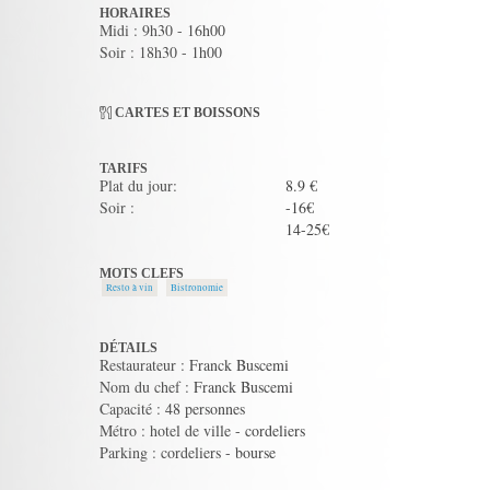
HORAIRES
Midi : 9h30 - 16h00
Soir : 18h30 - 1h00
CARTES ET BOISSONS
TARIFS
Plat du jour:
8.9 €
Soir :
-16€
14-25€
MOTS CLEFS
Resto à vin
Bistronomie
DÉTAILS
Restaurateur : Franck Buscemi
Nom du chef : Franck Buscemi
Capacité : 48 personnes
Métro : hotel de ville - cordeliers
Parking : cordeliers - bourse