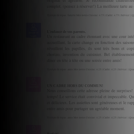
original et agréable. Je recommande chaleureus
complet. (pensez à réserver!) La meilleure tarte au
Tytexpe de repas: famille Mes notes Cuisine: 4.75 | Cadre: 4.75 | Service: | Q
L'enfance de vos parents.
amour et
Un restaurant au cadre étonnant avec une cour intér
bouffe
accueillant, la carte change en fonction des saison
réveillent les papilles, ils sont très bons et cop
chorizo, invention du cuisinier. Bel établisse
dîner en tête à tête ou une soirée entre amis!
Tytexpe de repas: amis Mes notes Cuisine: 4.25 | Cadre: 4.25 | Service: | Qua
UN CADRE HORS DU COMMUN!
alain7633
Nous conseillons cette adresse pleine de surprises
temps! Le service était convivial et impeccable. Quan
et délicieux. Les assiettes sont généreuses et le rap
entre amis pour partager un agréable moment.
Tytexpe de repas: amis Mes notes Cuisine: 4.25 | Cadre: 4.25 | Service: | Qua