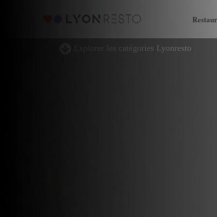
Restaur
Explorer les catégories Lyonresto