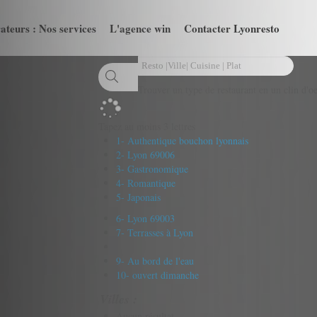
ateurs : Nos services
L'agence win
Contacter Lyonresto
Trouver un type de restaurant en un clin d'oe
Tapez au moins 3 lettres
1- Authentique bouchon lyonnais
2- Lyon 69006
3- Gastronomique
4- Romantique
5- Japonais
6- Lyon 69003
7- Terrasses à Lyon
9- Au bord de l'eau
10- ouvert dimanche
Villes :
Aucun résultat