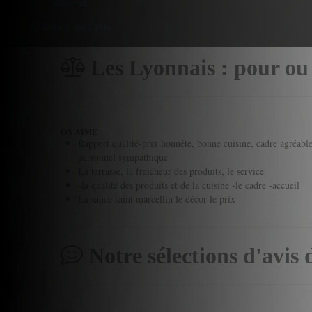
Reserver
Donner mon avis
Les Lyonnais : pour ou
ON AIME
Rapport qualité-prix honnête, bonne cuisine, cadre agréable
personnel sympathique
La terrasse, la fraicheur des produits, le service
-la qualité des produits et de la cuisine -le cadre -accueil
La sauce saint marcellin le décor le prix
Notre sélections d'avis 