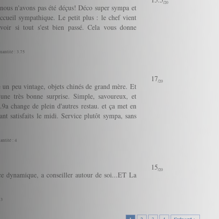
/20
 nous n'avons pas été déçus! Déco super sympa et
cueil sympathique. Le petit plus : le chef vient
avoir si tout s'est bien passé. Cela vous donne
uantité : 3.75
17
/20
e un peu vintage, objets chinés de grand mère. Et
 une très bonne surprise. Simple, savoureux, et
n.9a change de plein d'autres restau. et ça met en
ant satisfaits le midi. Service plutôt sympa, sans
antité : 4
15
/20
ice dynamique, a conseiller autour de soi...ET La
 3