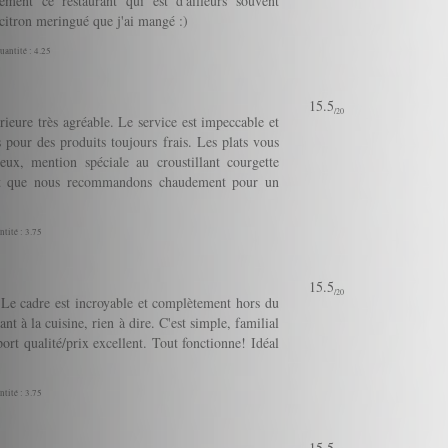
ement ce restaurant qui est d'ailleurs souvent
 citron meringué que j'ai mangé :)
uantité : 4.25
15.5
/20
ieure très agréable. Le service est impeccable et
s pour des produits toujours frais. Les plats vous
ieux, mention spéciale au croustillant courgette
ment que nous recommandons chaudement pour un
ntité : 3.75
15.5
/20
! Le cadre est incroyable et complètement hors du
t à la cuisine, rien à dire. C'est simple, familial
port qualité/prix excellent. Tout fonctionne! Idéal
ntité : 3.75
15.5