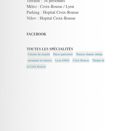
Terrasse : 34 personnes
Métro : Croix-Rousse / Lyon
Parking : Hopital Croix-Rousse
Vélov : Hopital Croix-Rousse
FACEBOOK
TOUTES LES SPÉCIALITÉS
Cuisine du marché
Décor particulier
Terrasse charme urbain
restaurant en terrasse
Lyon 69004
Croix Rousse
Theatre de
la Croix Rousse