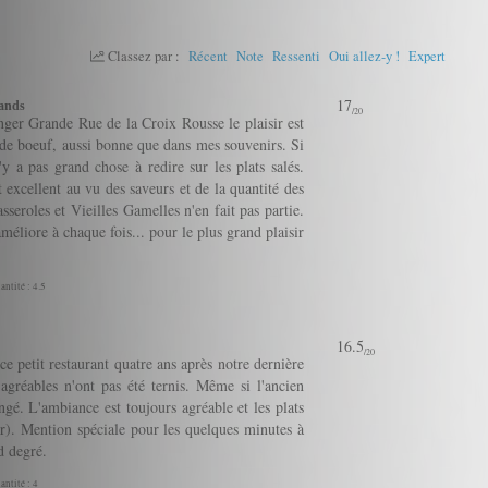
Classez par :
Récent
Note
Ressenti
Oui allez-y !
Expert
17
mands
/20
er Grande Rue de la Croix Rousse le plaisir est
de boeuf, aussi bonne que dans mes souvenirs. Si
'y a pas grand chose à redire sur les plats salés.
t excellent au vu des saveurs et de la quantité des
asseroles et Vieilles Gamelles n'en fait pas partie.
améliore à chaque fois... pour le plus grand plaisir
antité : 4.5
16.5
/20
 petit restaurant quatre ans après notre dernière
 agréables n'ont pas été ternis. Même si l'ancien
ngé. L'ambiance est toujours agréable et les plats
ur). Mention spéciale pour les quelques minutes à
d degré.
antité : 4