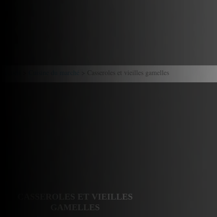
Accueil
>
Cuisine du marché
> Casseroles et vieilles gamelles
CASSEROLES ET VIEILLES
GAMELLES