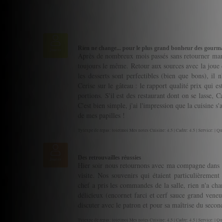
Rien ne change... pour le plus grand bonheur des gour
Juarez
Après de nombreux mois passés sans retourner mang
toujours le même. Retour aux sources avec la joue 
les desserts sont perfectibles (bien que bons), il n
Cerise sur le gâteau : le rapport qualité prix qui es
portions. S'il est des restaurant dont on se lasse, C
C'est bien simple, j'ai l'impression que la cuisine s'
de mes papilles !
Tytexpe de repas: toietmoi Mes notes Cuisine: 4.5 | Cadre: 4.5 | Service: | Qu
Des retrouvailles réussies
Juarez
Hier soir nous retournons avec ma compagne dans ce
visite. Nos souvenirs qui étaient particulièrement
chef a pris les commandes de la salle, rien n'a cha
délicieux (encornet farci et cerf sauce grand vene
discuter avec le patron et pour sa maîtrise du secon
Tytexpe de repas: toietmoi Mes notes Cuisine: 4.5 | Cadre: 4.5 | Service: | Qu