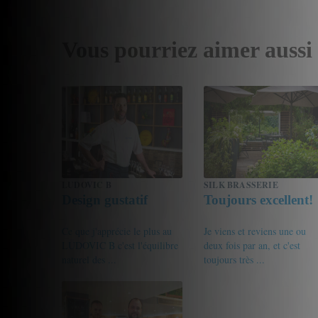
Vous pourriez aimer aussi
LUDOVIC B
SILK BRASSERIE
Design gustatif
Toujours excellent!
Ce que j'apprécie le plus au
Je viens et reviens une ou
LUDOVIC B c'est l'équilibre
deux fois par an, et c'est
naturel des ...
toujours très ...
16.5/20
Didier
18/20
GPierre