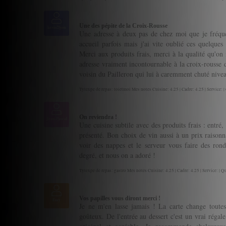
Une des pépite de la Croix-Rousse
kevin2lyon
Une adresse à deux pas de chez moi que je fréquen
accueil parfois mais j'ai vite oublié ces quelques 
Merci aux produits frais, merci à la qualité qu'on
adresse vraiment incontournable à la croix-rouss
voisin du Pailleron qui lui à caremment chuté nivea
Tytexpe de repas: toietmoi Mes notes Cuisine: 4.25 | Cadre: 4.25 | Service: |
On reviendra !
Jean-Pascal
Une cuisine subtile avec des produits frais : entré, p
présenté. Bon choix de vin aussi à un prix raison
voir des nappes et le serveur vous faire des ro
degré, et nous on a adoré !
Tytexpe de repas: gastro Mes notes Cuisine: 4.25 | Cadre: 4.25 | Service: | Qu
Vos papilles vous diront merci !
Emy
Je ne m'en lasse jamais ! La carte change toutes 
goûteux. De l'entrée au dessert c'est un vrai réga