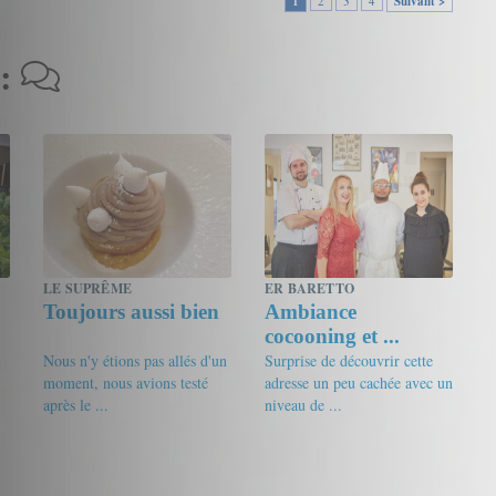
1
2
3
4
Suivant >
 :
LE SUPRÊME
ER BARETTO
Toujours aussi bien
Ambiance
cocooning et ...
Nous n'y étions pas allés d'un
Surprise de découvrir cette
moment, nous avions testé
adresse un peu cachée avec un
après le ...
niveau de ...
17/20
JPL
18/20
Friandine