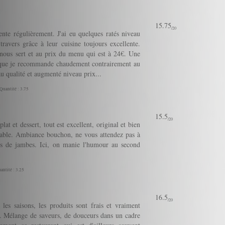
15.75
/20
te régulièrement. J'ai eu quelques ratés niveau
travers grâce à leur cuisine toujours excellente.
 nous sert et au prix du menu qui est à 24€. Une
e que je recommande chaudement contrairement au
u qualité et augmenté niveau prix...
 Quantité : 3.75
15.5
/20
lat et dessert, tout est excellent, original et bien
nable. Ambiance bouchon, ne vous attendez pas à
nds de jambes. Ici, on manie l'humour au second
antité : 3.25
16.5
/20
les saisons, les produits sont frais et vraiment
le. Mélange de saveurs, de douceurs dans un cadre