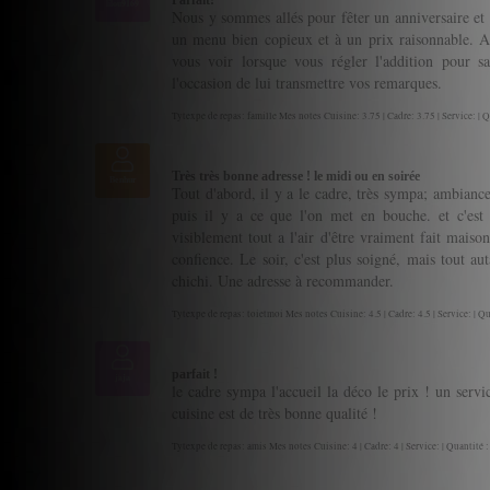
Parfait!
lilou9169
Nous y sommes allés pour fêter un anniversaire et
un menu bien copieux et à un prix raisonnable. Ac
vous voir lorsque vous régler l'addition pour s
l'occasion de lui transmettre vos remarques.
Tytexpe de repas: famille Mes notes Cuisine: 3.75 | Cadre: 3.75 | Service: | Q
Très très bonne adresse ! le midi ou en soirée
Benhur
Tout d'abord, il y a le cadre, très sympa; ambianc
puis il y a ce que l'on met en bouche. et c'est
visiblement tout a l'air d'être vraiment fait maiso
confience. Le soir, c'est plus soigné, mais tout aut
chichi. Une adresse à recommander.
Tytexpe de repas: toietmoi Mes notes Cuisine: 4.5 | Cadre: 4.5 | Service: | Qu
parfait !
jaja
le cadre sympa l'accueil la déco le prix ! un serv
cuisine est de très bonne qualité !
Tytexpe de repas: amis Mes notes Cuisine: 4 | Cadre: 4 | Service: | Quantité :