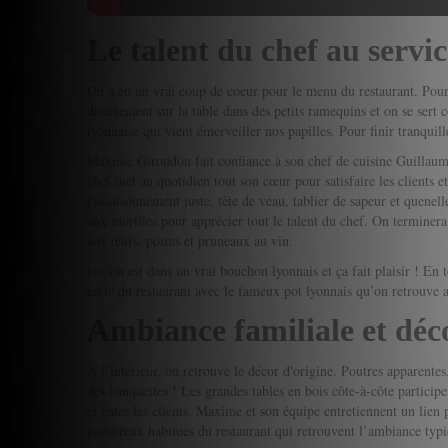
Le talent du chef au servic
On a eu un vrai coup de coeur pour le menu du restaurant. Pour 
directement sur la table dans des petits ramequins et on se sert
lyonnaise qui vient émerveiller nos papilles. Pour finir tranquil
Maxime Giroudon fait confiance à son chef de cuisine Guillaume 
chef met au quotidien tout son cœur pour satisfaire les clients et
l'assaisonnement juste, tête de veau, tablier de sapeur et quenel
aux morilles pour apprécier tout le talent du chef. On terminera c
aux œufs, poires et pruneaux au vin.
Ici, on est dans un vrai bouchon lyonnais et ça fait plaisir ! E
carte du restaurant avec le fameux pot lyonnais qu’on retrouve a
Ambiance familiale et déc
À l’intérieur, on retrouve le décor d'origine. Poutres apparente
des banquettes ! Les grandes tables en bois côte-à-côte participe
et entre les clients. Maxime et son équipe entretiennent un lien p
nombreux habitués du restaurant qui retrouvent l’ambiance typ