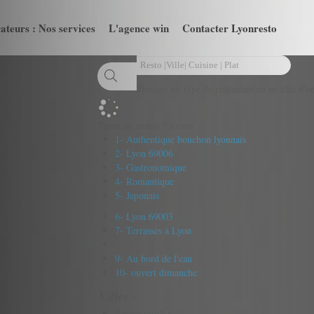
ateurs : Nos services
L'agence win
Contacter Lyonresto
Trouver un type de restaurant en un clin d'oe
Tapez au moins 3 lettres
1- Authentique bouchon lyonnais
2- Lyon 69006
3- Gastronomique
4- Romantique
5- Japonais
6- Lyon 69003
7- Terrasses à Lyon
9- Au bord de l'eau
10- ouvert dimanche
Villes :
Aucun résultat