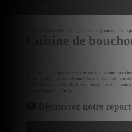
Donner mon avis
CHEZ CHABERT
-
17,7
-
bouchon lyonnais authentiq
/20
Cuisine de bouchon
La porte franchie, on devine de suite que l'on est dans un authe
bistrot d'origine, proverbes lyonnais inscrits jusque sur les assi
gaillard sait de qui tenir. Fils de restaurateur, il exprime toute 
les gens , depuis son plus jeune âge.
Découvrez notre report