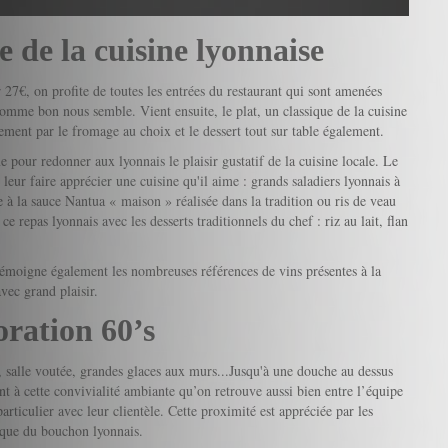
e de la cuisine lyonnaise
27€, on profite de toutes les entrées du restaurant qui sont amenées
 comme bon nous semble. Vient ensuite, le plat, un classique de la cuisine
lement par le fromage au choix et le dessert tout sur table également.
pour redonner aux lyonnais le plaisir gustatif de la cuisine locale. Le
 leur faire apprécier une cuisine qu'il aime : grands saladiers lyonnais à
le à la sauce Nantua « maison » réalisée dans la tradition ou ris de veau
e repas lyonnais avec les desserts traditionnels du chef : riz au lait, flan
n témoigne également les nombreuses références de vins présentes à la
vec grand plaisir.
oration 60’s
s, salle voutée, grandes glaces aux murs...Jusqu'à une douche au dessus
nt à cette convivialité ambiante qu’on retrouve aussi bien entre l’équipe
articulier avec leur clientèle. Cette proximité est appréciée par les
ique du bouchon lyonnais.