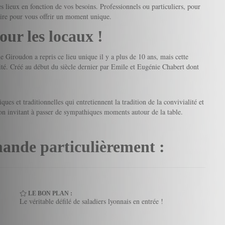
es lieux en fonction de vos besoins. Professionnels ou particuliers, pour
aire pour vous offrir un moment unique.
our les locaux !
Giroudon a repris ce lieu unique il y a plus de 10 ans, mais cette
cité. Créé au début du siècle dernier par Emile et Eugénie Chabert dont
iques et traditionnelles qui entretiennent la tradition de la convivialité et
hon invitant à passer de sympathiques moments autour de la table.
ande particulièrement :
LE BON PLAN :
Le véritable défilé de saladiers lyonnais en entrée !