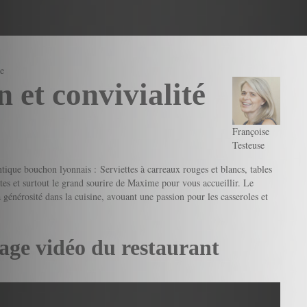
ue
 et convivialité
Françoise
Testeuse
ntique bouchon lyonnais : Serviettes à carreaux rouges et blancs, tables
ettes et surtout le grand sourire de Maxime pour vous accueillir. Le
sa générosité dans la cuisine, avouant une passion pour les casseroles et
age vidéo du restaurant