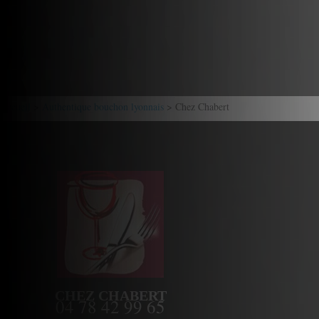
Accueil
>
Authentique bouchon lyonnais
> Chez Chabert
CHEZ CHABERT
04 78 42 99 65