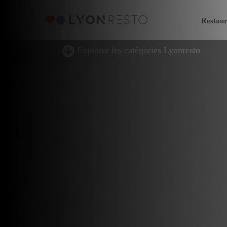
Restaur
Explorer les catégories Lyonresto