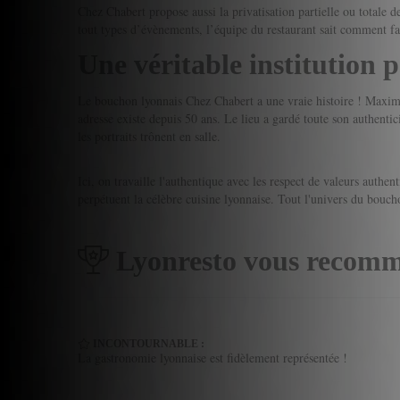
Chez Chabert propose aussi la privatisation partielle ou totale d
tout types d’évènements, l’équipe du restaurant sait comment f
Une véritable institution p
Le bouchon lyonnais Chez Chabert a une vraie histoire ! Maxime 
adresse existe depuis 50 ans. Le lieu a gardé toute son authenti
les portraits trônent en salle.
Ici, on travaille l'authentique avec les respect de valeurs authent
perpétuent la célèbre cuisine lyonnaise. Tout l'univers du bouc
Lyonresto vous recomm
INCONTOURNABLE :
La gastronomie lyonnaise est fidèlement représentée !