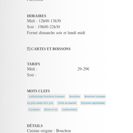
HORAIRES
Midi : 12h00-13h30
Soir : 19h00-22h30
Fermé dimanche soir et lundi midi
CARTES ET BOISSONS
TARIFS
Midi :
29-29€
Soir :
MOTS CLEFS
Authentique bouchon lyonnais
Bouchon
Bouchon lyonnais
les plus aimés de Lyon
Chefs au marché
Déjeuner rapidement
Lyonnais
Resto à vin
Andouillette
DÉTAILS
Cuisine origine : Bouchon