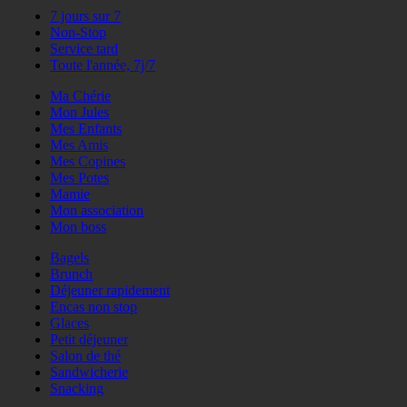
7 jours sur 7
Non-Stop
Service tard
Toute l'année, 7j/7
Ma Chérie
Mon Jules
Mes Enfants
Mes Amis
Mes Copines
Mes Potes
Mamie
Mon association
Mon boss
Bagels
Brunch
Déjeuner rapidement
Encas non stop
Glaces
Petit déjeuner
Salon de thé
Sandwicherie
Snacking