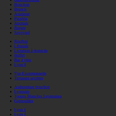
Bouchon
Brunch
Asiatique
Pizzéria
Japonais
Burger
Savoyard
Rooftop
Libanais
Livraison à domicile
Buffet
Bar à vins
Lyon 9
Vue Exceptionnelle
Terrasses secrètes
Authentique bouchon
Lyonnais
Toques Blanches Lyonnaises
Grenouilles
Lyon 1
Lyon 2