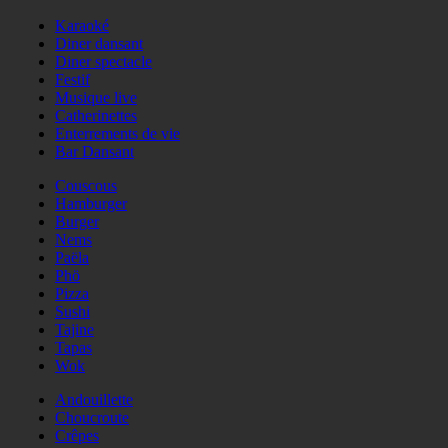
Karaoké
Diner dansant
Diner spectacle
Festif
Musique live
Catherinettes
Enterrements de vie
Bar Dansant
Couscous
Hamburger
Burger
Nems
Paëla
Phö
Pizza
Sushi
Tajine
Tapas
Wok
Andouillette
Choucroute
Crêpes