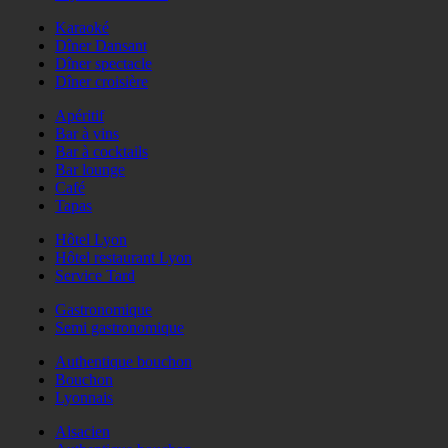
Karaoké
Dîner Dansant
Dîner spectacle
Dîner croisière
Apéritif
Bar à vins
Bar à cocktails
Bar lounge
Café
Tapas
Hôtel Lyon
Hôtel restaurant Lyon
Service Tard
Gastronomique
Semi gastronomique
Authentique bouchon
Bouchon
Lyonnais
Alsacien