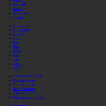
Poisson
Quenelle
Salade
Saucisson
Viande
Couscous
Hamburger
Burger
Nems
Paëla
Phö
Pizza
Sushi
Tajine
Tapas
Wok
Livraison àdomicile
Pizza livraison
Chinois livraison
Sushi livraison
Japonais livraison
Plateau repas livraison
Bistronomie