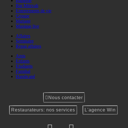
Baptême
Bar Mitzvah
Enterrements de vie
Groupe
Mariage
Musique live
Affaires
Seminaire
Repas affaires
Amis
Enfants
Etudiants
Familial
Handicapé
Nous contacter
Restaurateurs: nos services
L'agence Win