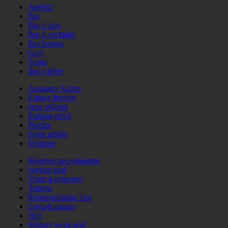
Apéritif
Bar
Bar à vins
Bar à cocktails
Bar lounge
Café
Tapas
Bar à bière
Animaux Admis
Espace fumeur
Jeux enfants
Parking privé
Piscine
Salon privés
Voiturier
Réserver un restaurant
Service tard
Vente à emporter
Traiteur
Retransmission foot
English menus
Wifi
Séjours week-end