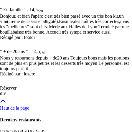
" En famille " -
14,5
/20
Bonjour, et bien l'apéro c'est très bien passé avec un très bon kir,un
vrai(crème de cassis et alligoté).Ensuite,des huîtres très correctes,mais
les "meilleures" sont chez Merle aux Halles de Lyon.Terminé par une
bouillabaisse très bonne. Accueil très sympa et service aussi.
Rédigé par : fooldi
" + de 20 ans " -
14,5
/20
Nous y retournons depuis + de20 ans Toujours bons mais les portions
sont de plus en plus petites et les desserts très moyen Le personnel est
toujours parfait
Rédigé par : lozere
Réserver
div
Haut de la page
Derniers restaurants
Date : 06 08 2026 23:35