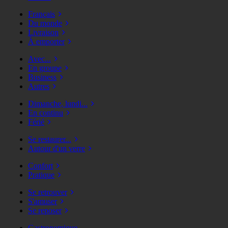
Français
Du monde
Livraison
À emporter
Avec...
En groupe
Business
Autres
Dimanche, lundi...
En continu
Férié
Se restaurer...
Autour d'un verre
Confort
Pratique
Se retrouver
S'amuser
Se reposer
Gastronomique