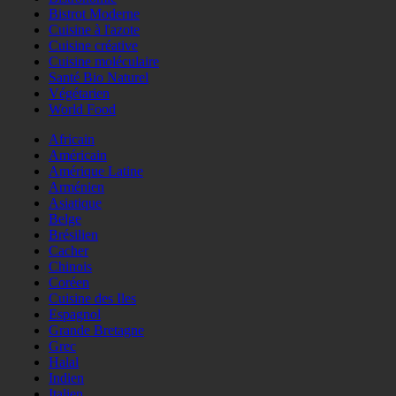
Bistrot Moderne
Cuisine à l'azote
Cuisine créative
Cuisine moléculaire
Santé Bio Naturel
Végétarien
World Food
Africain
Américain
Amérique Latine
Arménien
Asiatique
Belge
Brésilien
Cacher
Chinois
Coréen
Cuisine des Iles
Espagnol
Grande Bretagne
Grec
Halal
Indien
Italien