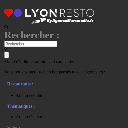
Rechercher :
Merci d'indiquer au moins 3 caractères
Vous pouvez aussi rechercher parmis nos catégories ici :
Restaurants :
Aucun résultat
Thématiques :
Aucun résultat
Villes :