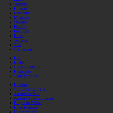
Japonais
Libanais
Marocain
Mexicain
Oriental
Pizzéria
Portugais
Russe
Tex Mex
Thaï
Vietnamien
Bio
Buffet
Cours de cuisine
Resto àvin
Vente àemporter
Rooftop
Vue Exceptionnelle
Au bord de l'eau
Au bord du Grand Large
Berges du Rhône
Bord de Saône
Nature détente