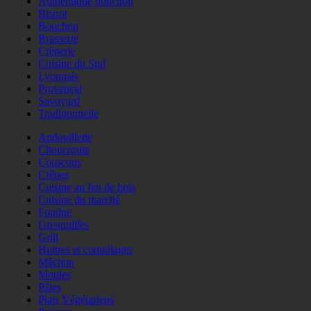
Authentique bouchon
Bistrot
Bouchon
Brasserie
Crêperie
Cuisine du Sud
Lyonnais
Provençal
Savoyard
Traditionnelle
Andouillette
Choucroute
Couscous
Crêpes
Cuisine au feu de bois
Cuisine du marché
Fondue
Grenouilles
Grill
Huitres et coquillages
Mâchon
Moules
Pâtes
Plats Végétariens