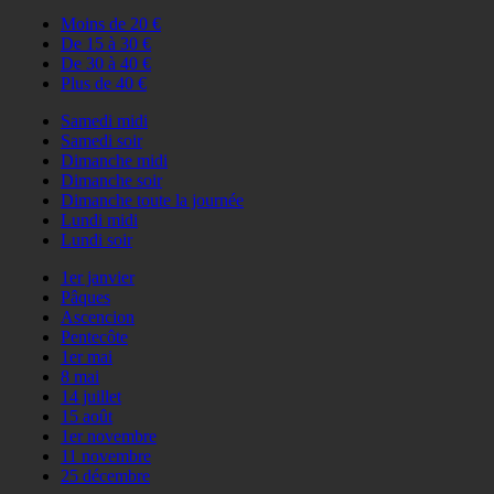
Moins de 20 €
De 15 à 30 €
De 30 à 40 €
Plus de 40 €
Samedi midi
Samedi soir
Dimanche midi
Dimanche soir
Dimanche toute la journée
Lundi midi
Lundi soir
1er janvier
Pâques
Ascencion
Pentecôte
1er mai
8 mai
14 juillet
15 août
1er novembre
11 novembre
25 décembre