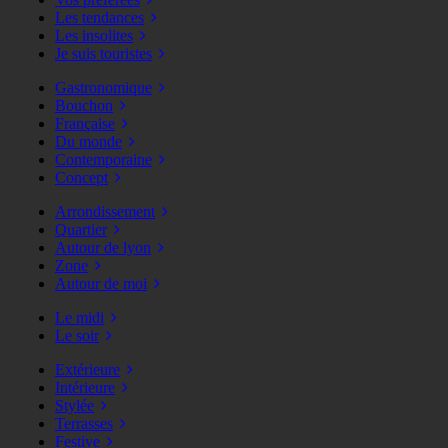
Les tendances
Les insolites
Je suis touristes
Gastronomique
Bouchon
Française
Du monde
Contemporaine
Concept
Arrondissement
Quartier
Autour de lyon
Zone
Autour de moi
Le midi
Le soir
Extérieure
Intérieure
Stylée
Terrasses
Festive