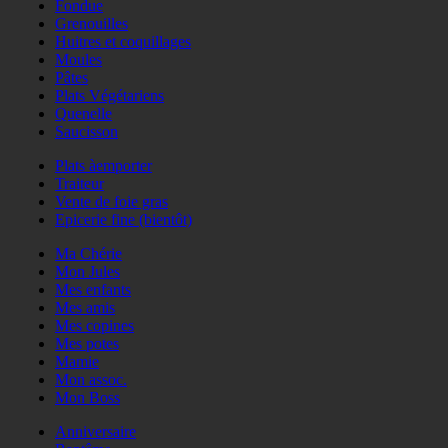
Fondue
Grenouilles
Huitres et coquillages
Moules
Pâtes
Plats Végétariens
Quenelle
Saucisson
Plats àemporter
Traiteur
Vente de foie gras
Epicerie fine (bientôt)
Ma Chérie
Mon Jules
Mes enfants
Mes amis
Mes copines
Mes potes
Mamie
Mon assoc.
Mon Boss
Anniversaire