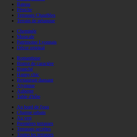
Bateau
Péniche
Terrasses Chauffées
Terrain de pétanque
Cheminée
Musicale
Patrimoine Lyonnais
Décor original
Romantique
Bistrot de caractère
Branché
Happy chic
Restaurant dansant
Atypique
Auberge
Table d'hôte
Au bord de l'eau
Charme urbain
Au vert
Premières terrasses
Terrasses secrètes
Toutes les terrasses