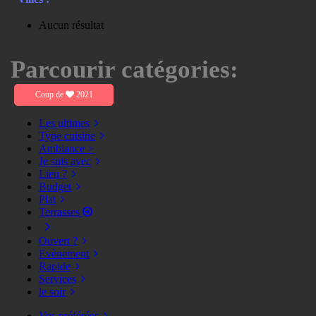
Aucun résultat
Parcourir catégories:
Coup de
2021
Les ultimes
Type cuisine
Ambiance >
Je suis avec
Lieu ?
Budget
Plat
Terrasses
Ouvert ?
Evènement
Rapide
Services
le soir
Vos préférées