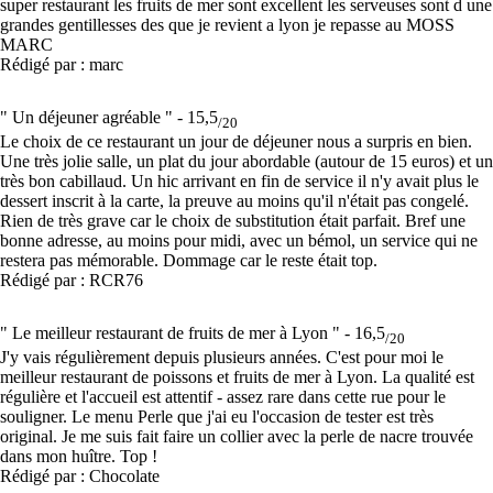
super restaurant les fruits de mer sont excellent les serveuses sont d une
grandes gentillesses des que je revient a lyon je repasse au MOSS
MARC
Rédigé par : marc
" Un déjeuner agréable " -
15,5
/20
Le choix de ce restaurant un jour de déjeuner nous a surpris en bien.
Une très jolie salle, un plat du jour abordable (autour de 15 euros) et un
très bon cabillaud. Un hic arrivant en fin de service il n'y avait plus le
dessert inscrit à la carte, la preuve au moins qu'il n'était pas congelé.
Rien de très grave car le choix de substitution était parfait. Bref une
bonne adresse, au moins pour midi, avec un bémol, un service qui ne
restera pas mémorable. Dommage car le reste était top.
Rédigé par : RCR76
" Le meilleur restaurant de fruits de mer à Lyon " -
16,5
/20
J'y vais régulièrement depuis plusieurs années. C'est pour moi le
meilleur restaurant de poissons et fruits de mer à Lyon. La qualité est
régulière et l'accueil est attentif - assez rare dans cette rue pour le
souligner. Le menu Perle que j'ai eu l'occasion de tester est très
original. Je me suis fait faire un collier avec la perle de nacre trouvée
dans mon huître. Top !
Rédigé par : Chocolate