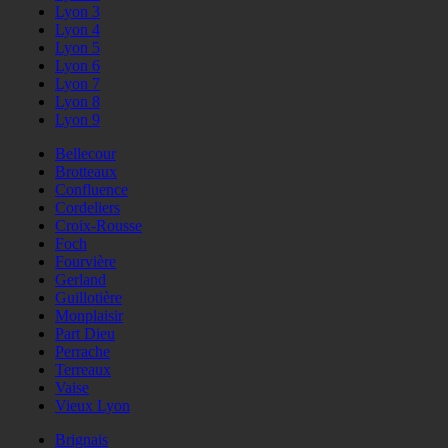
Lyon 3
Lyon 4
Lyon 5
Lyon 6
Lyon 7
Lyon 8
Lyon 9
Bellecour
Brotteaux
Confluence
Cordeliers
Croix-Rousse
Foch
Fourvière
Gerland
Guillotière
Monplaisir
Part Dieu
Perrache
Terreaux
Vaise
Vieux Lyon
Brignais